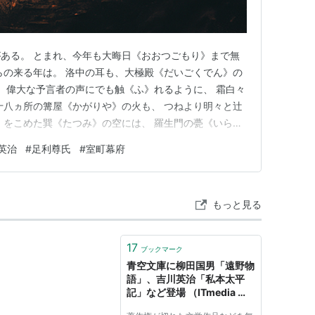
ある。 とまれ、今年も大晦日《おおつごもり》まで無
らの来る年は。 洛中の耳も、大極殿《だいごくでん》の
、 偉大な予言者の声にでも触《ふ》れるように、 霜白々
十八ヵ所の篝屋《かがりや》の火も、 つねより明々と辻
》をこめた巽《たつみ》の空には、 羅生門の甍《いら
た。 そこの楼上などには、いつも絶えない浮浪者の群
英治
#
足利尊氏
#
室町幕府
なく、 飢《う》えおののいていたかもしれないが、 しか
んたく》ともい…
もっと見る
17
ブックマーク
青空文庫に柳田国男「遠野物
語」、吉川英治「私本太平
記」など登場 （ITmedia ニ
ュース） - Yahoo!ニュース