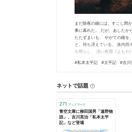
まだ除夜の鐘には、すこし間が
事に暮れた。 だが、あしたか
たたずまいも、 やがての鐘を
と、待ち冴えている。 洛内四
を照らし、 淡い夜靄《よもや
か》が、夢のように浮いて見え
#
私本太平記
#
太平記
#
吉川
れが、 あすの元日を待つでも
し、 とにかく泰平の恩沢《お
ネットで話題
271
ブックマーク
青空文庫に柳田国男「遠野物
語」、吉川英治「私本太平
記」など登場