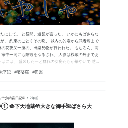
たにして。 と昼間、道誉が言った。 いかにもばさらな
が、 約束のごとくその晩、 城内の的場から武者廂まで
座の花夜叉一座の、田楽見物が行われた。 もちろん、高
、家中一同にも陪観をゆるされ、 人影は桟敷の外まであ
そばには、 盛装した一と群れの女房たちが華やいで 芝居
ていた。 また、高氏の後ろにも、数名の女性が侍《か
太平記
#
婆娑羅
#
田楽
、道誉の侍女たちか、遊女の種類なのか、 高氏には判じ
もに、主賓の…
•
🌸少納言日記🌸
2年前