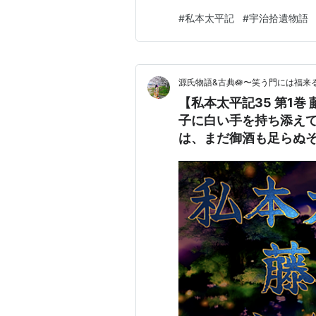
夜叉のお城興行も、 みな、小
#
私本太平記
#
宇治拾遺物語
でもいなければ悪かったか」 
叱りをうけまする」 「それで
源氏物語&古典🪷〜笑う門には福来る
【私本太平記35 第1
子に白い手を持ち添え
は、まだ御酒も足らぬ
いますか」