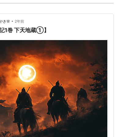
•
き🌸
2年前
平記1巻 下天地蔵①】