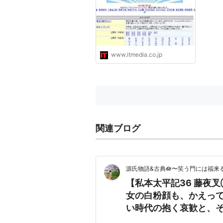
www.itmedia.co.jp
関連ブログ
源氏物語&古典🪷〜笑う門には福来る
【私本太平記36 藤夜
女の白粉顔も、かえっ
い時代の抱く哀歓と、
ように醸していた。