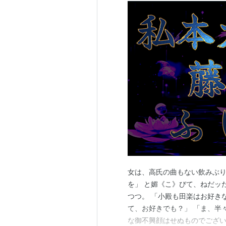
女は、高氏の曲もない飲みぶり
を」 と媚《こ》びて、ねだッ
つつ。 「小殿も田楽はお好き
て、お好きでも？」 「ま、半
な御不興顔はせぬものでござい