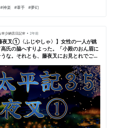
殿への御馳走とか」 「そうだったな。もすこし、笑うて
#
神楽
#
葦手
#
夢幻
「おとりもちの至らぬせいと、後でわたくしたちが、 お
は不愍《…
•
🌸少納言日記🌸
2年前
巻 藤夜叉①〈ふじやしゃ〉】女性の一人が銚
て高氏の脇へすりよった。「小殿のおん眉に
そうな。それとも、藤夜叉にお見とれでござ