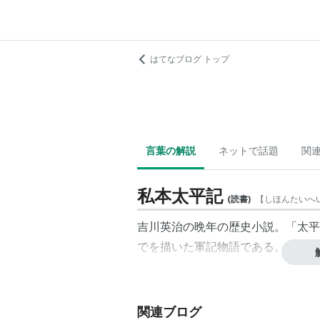
はてなブログ トップ
言葉の解説
ネットで話題
関
私本太平記
(
読書
)
【
しほんたいへ
吉川英治の晩年の歴史小説。「太平
でを描いた軍記物語である。
関連ブログ