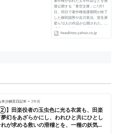
著作権が切れた文学作品などを無
償公開する「青空文庫」に1月1
日、同日で著作権保護期間が終了
した柳田国男や吉川英治、室生犀
星ら12人の作品が公開された。
【写真：公開された「私本太平
headlines.yahoo.co.jp
記」】 元日に公開されたのは秋
田雨雀「三人の百姓」、飯田蛇笏
「秋風」、小倉金之助「黒板は何
処から来たのか」、西東三鬼「秋
の...
•
🌸少納言日記🌸
2年前
叉②】田楽役者の玉虫色に光る衣裳も、田楽
て夢幻をあざらかにし、われひと共にひとし
それが求める救いの滑稽とを、一種の妖気の