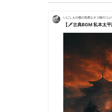
いにしえの都の高貴なネコ様のつぶや
【🗡️古典BGM 私本太