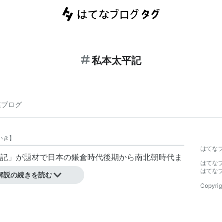
私本太平記
連ブログ
いき
】
はてな
記」が題材で日本の鎌倉時代後期から南北朝時代ま
はてな
はてな
解説の続きを読む
Copyrig