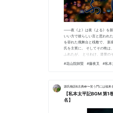
——夜《よ》は夜《よる》を新
いい方で彼らしい言と思われた
を容れた俄舞台と桟敷で、 新
氏を主賓に。 そしてその晩は
ふれたが、 とりわけ、道誉の
篝《しばいかがり》に照り映え
#
花山院師賢
#
藤夜叉
#
私本
しず》いている。 が、それは
もつかない。 彼女らはこもご
源氏物語&古典🪷〜笑う門には福来る
【私本太平記BGM 第1巻① 🪷下天地蔵🤲大きな御手🌺ばさら大
名】