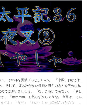
に、 その杯を愛惜《いとし》んで、 「小殿、おながれ
た。 そして、彼の浮かない横顔と舞台の方とを等分に見
なのでございましょう」 「む。きらいでもない」 「さし
々か」 「ホホホホ。お気むずかしそうな。 今宵は、そん
ますよ」 「なぜ」 「わたくしたちの召されたのも、花