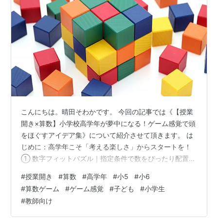
こんにちは。晴田そわかです。 今回の記事では《【授業
開き×算数】小学校高学年が夢中になる！ゲーム感覚で頭
をほぐすアイデア集》について紹介させて頂きます。 は
じめに：高学年こそ「考える楽しさ」からスタートを！
① 数字フィットパズル｜指定条件で数をぴったり配置！
活動の流れ 活動データ表 ワンポイントアドバイス ② ナ
#
授業開き
#
算数
#
高学年
#
小5
#
小6
ンプレ・計算マスパズル｜ルールが簡単、奥深さは無
#
算数ゲーム
#
ゲーム感覚
#
子ども
#
小学生
限！ 活動の流れ（計算マスパズル） 活動データ表 ワン
#
教師向け
ポイントアドバイス ③ スリーヒントで数字を当てろ！
ミステリーナンバー 活動の流れ 活動データ表 ワンポイ