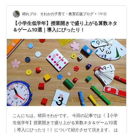
ントアドバイス ④ 数字カードでつくろう！最大＆最小
ゲーム 活動の流れ 活…
•
晴れブロ そわかの子育て・教育応援ブログ
1年前
【小学生低学年】授業開きで盛り上がる算数ネタ
＆ゲーム10選｜導入にぴったり！
こんにちは。晴田そわかです。 今回の記事では《【小学
生低学年】授業開きで盛り上がる算数ネタ＆ゲーム10選
｜導入にぴったり！》について紹介させて頂きます。 は