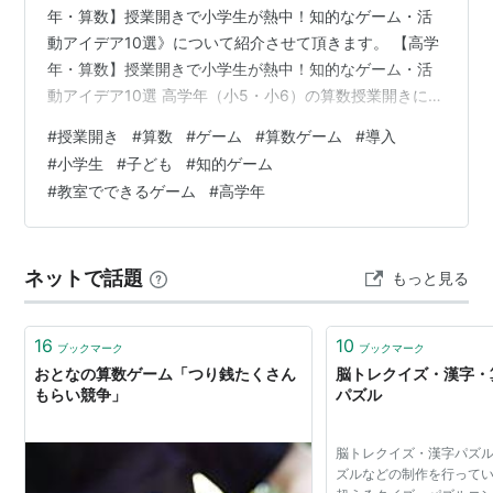
年・算数】授業開きで小学生が熱中！知的なゲーム・活
動アイデア10選》について紹介させて頂きます。 【高学
年・算数】授業開きで小学生が熱中！知的なゲーム・活
動アイデア10選 高学年（小5・小6）の算数授業開きにゲ
ームを取り入れるメリット 1. 「算数は論理パズルだ」と
#
授業開き
#
算数
#
ゲーム
#
算数ゲーム
#
導入
気づかせ、知的好奇心を刺激する 2. 計算の速さだけでは
#
小学生
#
子ども
#
知的ゲーム
ない「発想力」を評価し、苦手意識を和らげる 3. 男女や
#
教室でできるゲーム
#
高学年
グループの壁を越えた「知的コミュニケーション」を促
す 【準備不要・論理的思考】授業開きで熱中する算数ゲ
ーム4選 1. 算数アキネーター（数当て論理推理） 2. 必勝
ネットで話題
もっと見る
法を見…
16
10
ブックマーク
ブックマーク
おとなの算数ゲーム「つり銭たくさん
脳トレクイズ・漢字・
もらい競争」
パズル
脳トレクイズ・漢字パズ
ズルなどの制作を行ってい