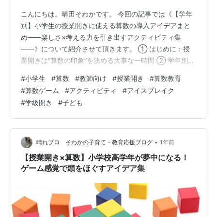
こんにちは。晴田そわかです。 今回の記事では《【学年
別】小学生の授業開きに使える算数の導入アイデアまと
め――楽しさ×考える力を引き出すアクティビティ集
――》について紹介させて頂きます。 ① はじめに：授
業開きは“算数の印象”を決める大事な一時間 ② 学年別・
算数の導入アイデアまとめ ▼ 小学1・2年生向け：遊びな
#
小学生
#
算数
#
教師向け
#
授業開き
#
算数教育
がら“数”と仲よくなる導入ネタ 【1】さいころすごろくで
#
算数ゲーム
#
アクティビティ
#
アイスブレイク
数あそび 【2】かずのなぞなぞビンゴ 【3】どっちが大き
#
学級開き
#
子ども
い？おかいものゲーム ▼ 小学3・4年生向け：考える楽
しさと工夫を味わえる導入ネタ 【4】数字フィットパズ
ル 【5】すごろくで算数～問題つきオリジナルマス～
【6】スリーヒン…
•
晴れブロ そわかの子育て・教育応援ブログ
1年前
【授業開き×算数】小学校高学年が夢中になる！
ゲーム感覚で頭をほぐすアイデア集