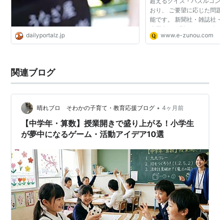
超えるクイズ・パズルコ
おり、 ご要望に応じた問
能です。 新聞社・雑誌社
企業向けに脳トレクイズ・
dailyportalz.jp
www.e-zunou.com
イズ動画の制作も承ってい
問い合わせく...
関連ブログ
•
晴れブロ そわかの子育て・教育応援ブログ
4ヶ月前
【中学年・算数】授業開きで盛り上がる！小学生
が夢中になるゲーム・活動アイデア10選