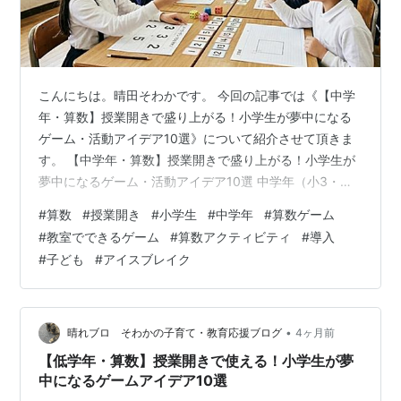
こんにちは。晴田そわかです。 今回の記事では《【中学
年・算数】授業開きで盛り上がる！小学生が夢中になる
ゲーム・活動アイデア10選》について紹介させて頂きま
す。 【中学年・算数】授業開きで盛り上がる！小学生が
夢中になるゲーム・活動アイデア10選 中学年（小3・小
4）の算数授業開きにゲームを取り入れるメリット 1. 九
#
算数
#
授業開き
#
小学生
#
中学年
#
算数ゲーム
九や基礎計算の定着度を遊びの中で確認できる 2. 友達と
#
教室でできるゲーム
#
算数アクティビティ
#
導入
協力する力（ギャングエイジへの対応）を育む 3. 「ひら
#
子ども
#
アイスブレイク
めき」や「筋道を立てて考える」知的好奇心を刺激する
【準備不要・即実践】授業開きで盛り上がる算数ゲーム4
選 1. 九九リレー ＆ 逆さ九九リレー 2. ぴったり100をつ
く…
•
晴れブロ そわかの子育て・教育応援ブログ
4ヶ月前
【低学年・算数】授業開きで使える！小学生が夢
中になるゲームアイデア10選