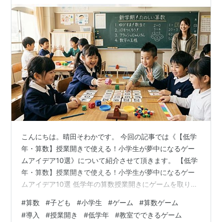
こんにちは。晴田そわかです。 今回の記事では《【低学
年・算数】授業開きで使える！小学生が夢中になるゲー
ムアイデア10選》について紹介させて頂きます。 【低学
年・算数】授業開きで使える！小学生が夢中になるゲー
ムアイデア10選 低学年の算数授業開きにゲームを取り入
れるメリット 1. 算数への心理的ハードルを下げる 2. 教員
#
算数
#
子ども
#
小学生
#
ゲーム
#
算数ゲーム
が子どもたちの実態を把握できる 3. 「話の聞き方」を学
#
導入
#
授業開き
#
低学年
#
教室でできるゲーム
ぶ最初の機会にする 【準備不要】授業開きで使える！算