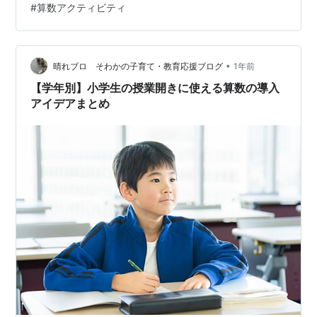
#
算数アクティビティ
数ゲームアイデア10選 授業開きを成功させる！低学年向
け指導のポイント ルール説明は短く、視覚的に 「負けて
も楽しい」空気作り 終わりの合図を徹底する まとめ：ゲ
ームを通…
•
晴れブロ そわかの子育て・教育応援ブログ
1年前
【学年別】小学生の授業開きに使える算数の導入
アイデアまとめ