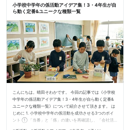
小学校中学年の係活動アイデア集！3・4年生が自
ら動く定番&ユニークな種類一覧
こんにちは。晴田そわかです。 今回の記事では《小学校
中学年の係活動アイデア集！3・4年生が自ら動く定番&
ユニークな種類一覧》について紹介させて頂きます。 は
じめに 1. 小学校中学年の係活動を成功させる3つのポイ
ント ① 「当番」と「係」の違いを再確認し、「会社活
動」へステップアップ ② 絶対条件：すべての係に「毎