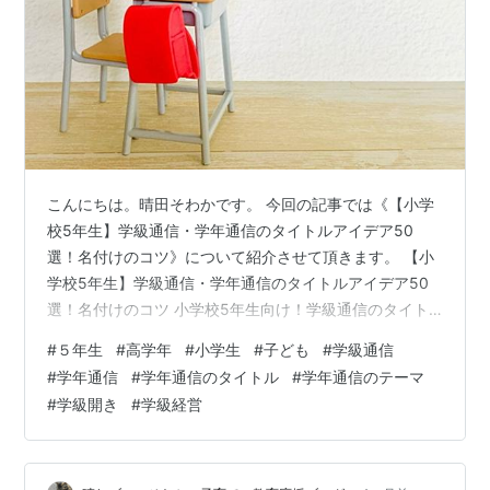
こんにちは。晴田そわかです。 今回の記事では《【小学
校5年生】学級通信・学年通信のタイトルアイデア50
選！名付けのコツ》について紹介させて頂きます。 【小
学校5年生】学級通信・学年通信のタイトルアイデア50
選！名付けのコツ 小学校5年生向け！学級通信のタイト
ルを決める3つのコツ 1. クラス内から学校全体へ。リー
#
５年生
#
高学年
#
小学生
#
子ども
#
学級通信
ダーとしての「責任と自律」を促す 2. 広い世界へ目を向
#
学年通信
#
学年通信のタイトル
#
学年通信のテーマ
ける「グローバルな視野」を持たせる 3. 感情ではなく
#
学級開き
#
学級経営
「論理的・知性的」なアプローチを取り入れる 【テーマ
別】小学校5年生の学級通信タイトルアイデア50選 委員
会活動もスタート！「責任と自律」を促すタイトル例 社