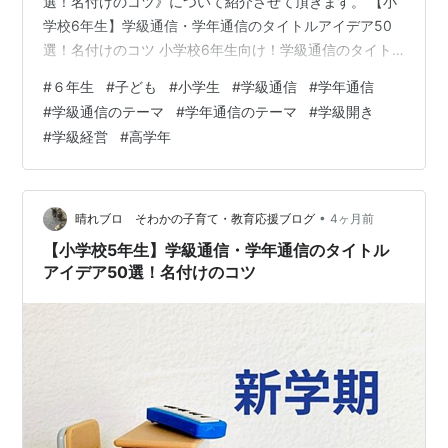
選！名付けのコツ》について紹介させて頂きます。 【小
学校6年生】学級通信・学年通信のタイトルアイデア50
選！名付けのコツ 小学校6年生向け！学級通信のタイト
ルを決める3つのコツ 1. 「5年生の挑戦」から「6年生の
#
６年生
#
子ども
#
小学生
#
学級通信
#
学年通信
完成・集大成」へ 2. 学校に「伝統（レガシー）」を残す
#
学級通信のテーマ
#
学年通信のテーマ
#
学級開き
最高学年の誇り 3. 卒業後の「未来」や「永遠の絆」を見
#
学級経営
#
高学年
据えた言葉選び 【テーマ別】小学校6年生の学級通信タ
イトルアイデア50選 6年間の集大成！軌跡と完成を表す
タイトル例 中学校へ向かって！未来への旅立ちと希望の
タイトル例 圧…
•
晴れブロ そわかの子育て・教育応援ブログ
4ヶ月前
【小学校5年生】学級通信・学年通信のタイトル
アイデア50選！名付けのコツ