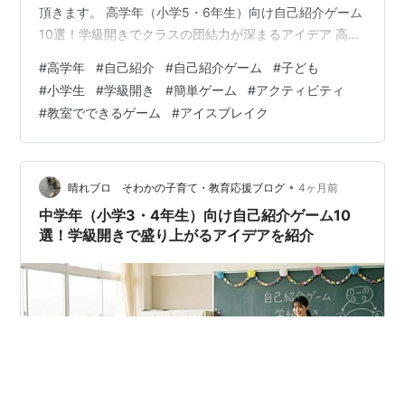
頂きます。 高学年（小学5・6年生）向け自己紹介ゲーム
10選！学級開きでクラスの団結力が深まるアイデア 高学
年（小学5・6年生）の学級開きで自己紹介ゲームを行う
#
高学年
#
自己紹介
#
自己紹介ゲーム
#
子ども
意義 「恥ずかしい」「照れくさい」を乗り越えるきっか
#
小学生
#
学級開き
#
簡単ゲーム
#
アクティビティ
け作り お互いの「意外な一面」を知り、心理的安全性を
#
教室でできるゲーム
#
アイスブレイク
高める クラス全体の「団結力（チームワーク）」の土台
となる 【ペア・小グループ】安心感からスタートする自
己紹介ゲーム3選 1. ペアインタビュー（他己紹介） 【対
象・所要時間・準備…
•
晴れブロ そわかの子育て・教育応援ブログ
4ヶ月前
中学年（小学3・4年生）向け自己紹介ゲーム10
選！学級開きで盛り上がるアイデアを紹介