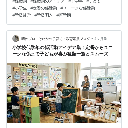
#
係活動
#
係活動のアイデア
#
中学年
#
子ども
日必ず取り組む仕事」を設定する ③ 子どもたちの「工
#
小学生
#
定番の係活動
#
ユニークな係活動
夫（アイデア）」を評価する 2. 【定番編】学級経営の基
#
学級経営
#
学級開き
#
新学期
盤を作る！中学年の係活動一覧 3. 【ユニーク編】子ども
が喜ぶ！工夫が光る係活動アイデア一覧 4. 3・4年生の自
主性を育む「スムーズな運用システム」 「係のポスタ
ー」に毎日の…
•
晴れブロ そわかの子育て・教育応援ブログ
4ヶ月前
小学校低学年の係活動アイデア集！定番からユニ
ークな係まで子どもが喜ぶ種類一覧とスムーズな
運用システム