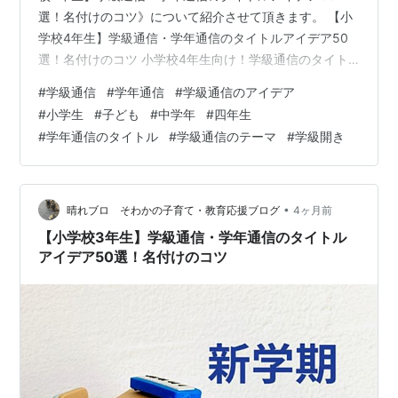
選！名付けのコツ》について紹介させて頂きます。 【小
学校4年生】学級通信・学年通信のタイトルアイデア50
選！名付けのコツ 小学校4年生向け！学級通信のタイト
ルを決める3つのコツ 1. 「10歳の壁」を乗り越える、内
#
学級通信
#
学年通信
#
学級通信のアイデア
面的な成長を応援する 2. 高学年への「架け橋」としての
#
小学生
#
子ども
#
中学年
#
四年生
役割を意識させる 3. 「みんな同じ」から「違いを認め合
#
学年通信のタイトル
#
学級通信のテーマ
#
学級開き
う」多様性をテーマにする 【テーマ別】小学校4年生の
学級通信タイトルアイデア50選 10歳の節目！自己への気
づきと内面的な成長を促すタイトル例 高学年への助走！
縁の下の力持…
•
晴れブロ そわかの子育て・教育応援ブログ
4ヶ月前
【小学校3年生】学級通信・学年通信のタイトル
アイデア50選！名付けのコツ