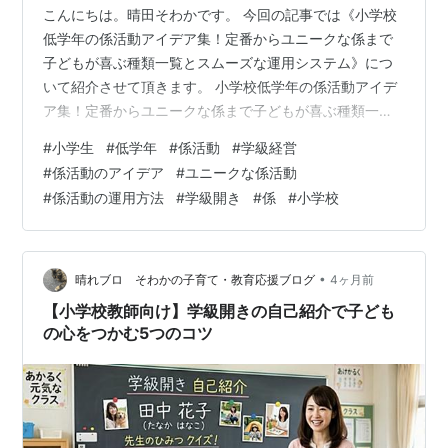
こんにちは。晴田そわかです。 今回の記事では《小学校
低学年の係活動アイデア集！定番からユニークな係まで
子どもが喜ぶ種類一覧とスムーズな運用システム》につ
いて紹介させて頂きます。 小学校低学年の係活動アイデ
ア集！定番からユニークな係まで子どもが喜ぶ種類一覧
とスムーズな運用システム 1. 小学校低学年の係活動にお
#
小学生
#
低学年
#
係活動
#
学級経営
けるねらいとポイント 当番と係の役割を子どもに分かり
#
係活動のアイデア
#
ユニークな係活動
やすく伝える 毎日の継続が責任感を生む 2. 定番編：学級
#
係活動の運用方法
#
学級開き
#
係
#
小学校
経営を支える係活動の種類一覧 3. ユニーク編：子どもが
喜ぶ！クラスの個性が光る係活動アイデア15選 4. 先生の
負担を減らす！自ら動くスムーズな運用システム 活動時
間の保障：毎日…
•
晴れブロ そわかの子育て・教育応援ブログ
4ヶ月前
【小学校教師向け】学級開きの自己紹介で子ども
の心をつかむ5つのコツ