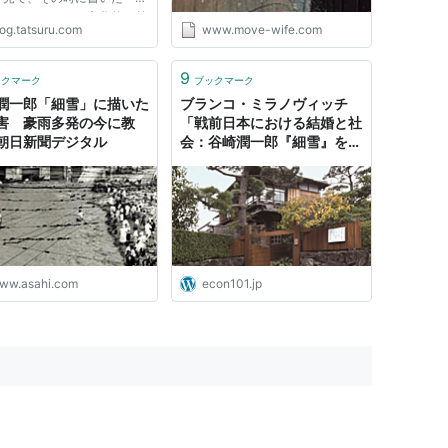
ないもの」だけが文化的な差
log.tatsuru.com
www.move-wife.com
超えて共有されうるというア
ィアを思い出したので再録し
く。 音楽雑誌ではときどき
9
ックマーク
ブックマーク
島レコード」というアン...
潤一郎「細雪」に描いた
ブランコ・ミラノヴィッチ
害 豪雨多発の今に教
「戦前日本における結婚と社
朝日新聞デジタル
会：谷崎潤一郎『細雪』を読
む」（2020年11月23日）
ww.asahi.com
econ101.jp