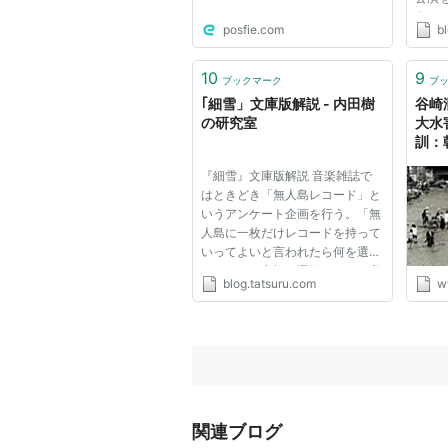
在し
posfie.com
b
異を
イデ
てお
10
9
ブックマーク
ブ
「無人
｢細雪」文庫版解説 - 内田樹
谷崎
の研究室
大水
訓：
『細雪』文庫版解説 音楽雑誌で
はときどき「無人島レコード」と
いうアンケート企画を行う。「無
人島に一枚だけレコードを持って
いってよいと言われたら何を選ぶ
か」という究極の選択である（私
blog.tatsuru.com
w
も一度このアンケートに回答した
ことがある）。 無人島レコード
の条件は「何百回、何千回繰り返
し聴いても飽きず、つねに高い...
関連ブログ