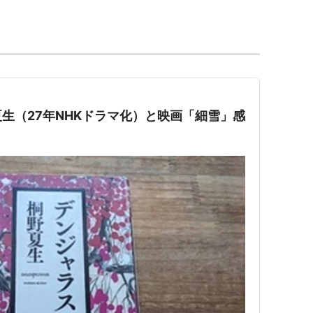
人姉妹は、谷崎の三番目の妻である松子夫人の姉妹
あがった作品はモデルを離れ、完全な客観小説とな
評される作品である。
くにすぐれているといえる。とくに事件らしい事件
けではないが、いくつものエピソードをつみかさ
れもない谷崎の美の世界が築かれている。近代日本
生（27年NHKドラマ化）と映画「細雪」感
（参照「読書への招待」旺文社）
た四姉妹の姿を描く。
年）