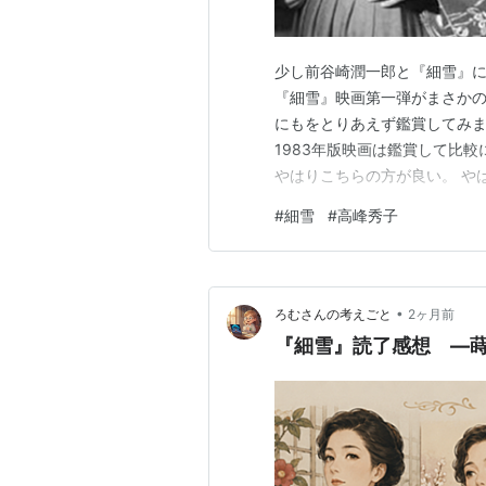
少し前谷崎潤一郎と『細雪』
『細雪』映画第一弾がまさかのY
にもをとりあえず鑑賞してみました。
1983年版映画は鑑賞して比較
やはりこちらの方が良い。 や
思う。 末妹の妙子のことが私
#
細雪
#
高峰秀子
嫌でしょうがなかったけど高
った。 三女の雪子の…
•
ろむさんの考えごと
2ヶ月前
『細雪』読了感想 ―