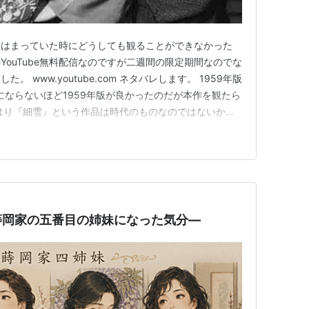
にはまっていた時にどうしても観ることができなかった
ouTube無料配信なのですが二週間の限定期間なのでな
 www.youtube.com ネタバレします。 1959年版
にならないほど1959年版が良かったのだが本作を観たら
はり『細雪』という作品は時代のものなのではないかと
は今まで好きでなかった。特に1983年版の古手川祐子が
峰秀子の妙子がとても良くて考えがすっかり変わってしま
蒔岡家の五番目の姉妹になった気分―