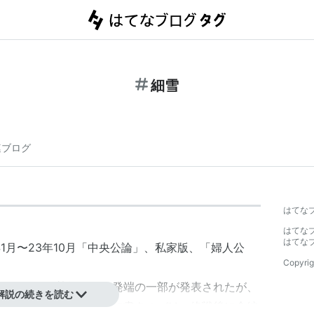
細雪
連ブログ
はてな
はてな
はてな
1月〜23年10月「中央公論」、私家版、「婦人公
Copyrig
7年ころから執筆され、発端の一部が発表されたが、
解説の続きを読む
しかし、谷崎はひそかに書きつづけ、終戦後に全編