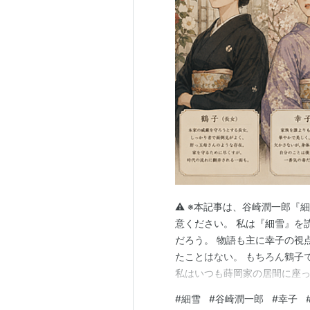
⚠️ ※本記事は、谷崎潤一郎
意ください。 私は『細雪』を
だろう。 物語も主に幸子の視
たことはない。 もちろん鶴子
私はいつも蒔岡家の居間に座っ
し、 ときには妙子に呆れ、雪
#
細雪
#
谷崎潤一郎
#
幸子
者ではなく、蒔岡家の五番目の