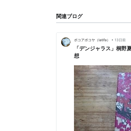
が完成した。この作品に登場する四
をモデルにしている。ただし、でき
関連ブログ
っている。昭和の「源氏物語」とも
この作品は、人間関係の描き方がと
によって劇的な葛藤が展開されるわ
•
ポコアポコヤ（latifa）
13日前
ね、組み合わせていくことで、まぎ
「デンジャラス」桐野夏
最大のスケールを持つ小説である。
想
時は昭和十年代。大阪の旧家に育っ
（中公文庫、1983