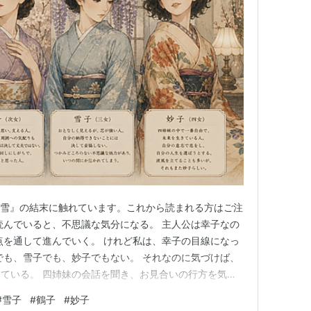
『細雪』の結末に触れています。これから読まれる方はご注
読んでいると、不思議な気分になる。 主人公は幸子なの
点を通して進んでいく。 けれど私は、幸子の目線になっ
でも、雪子でも、妙子でもない。 それなのに気づけば、
ている。 四姉妹の会話を聞き、お見合いの行方を気に
子を心配し、幸子の苦労にため息をつく。 たぶん私は読
#
雪子
#
鶴子
#
妙子
姉妹になっていたのだと思う。 『細雪』には大きな事