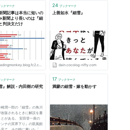
24
es/PMVWKPD26054/
（1959年、監督：島耕二）
ブックマーク
ブックマーク
新聞記事は本当に短いの
上善如水『細雪』
es/PMVWKPD17313/
（1983年、監督：市川崑）
→新聞より長いのは『細
と判決文だけ
adingmonkey.blog.fc2.com
dain.cocolog-nifty.com
17
ブックマーク
ブックマーク
雪』解説 - 内田樹の研究
満蒙の細雪 - 嫁を動かす
anizaki/top2/index02.htm
谷崎潤一郎の『細雪』の角川
om/tanizaki-ashiya1.htm
が改版されるときに解説を書
ことがある。 安田登一座の
ナンナの冥界下り』の凱風館
を見て、その時に書いた「存