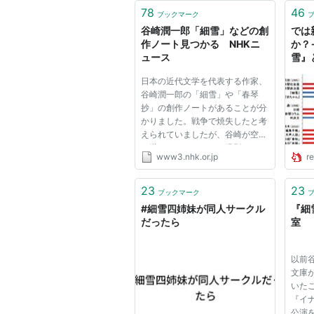
78
46
http://movie.goo.ne.jp/movi
ブックマーク
谷崎潤一郎「細雪」などの創
では
http://movie.goo.ne.jp/movi
作ノート見つかる NHKニ
か？
ュース
雪』
日本の近代文学を代表する作家、
谷崎潤一郎の「細雪」や「春琴
抄」の創作ノートがあることが分
かりました。戦争で焼失したと考
えられていましたが、谷崎が空襲
を避けようとカメラで撮影したも
www3.nhk.or.jp
re
のが残されていたとみられ、専門
家は「大変貴重な超一級の資料
だ」と話しています。 谷崎潤一
23
23
参考資料
ブックマーク
郎の全集を出している中央公論新
#細雪四姉妹が同人サークル
『細
社...
だったら
室
http://www.ashiya-web.or.jp/t
http://isyouan.cool.ne.jp/
以前
http://www.tokyo-kurenaidan.c
文庫
いた
『イ
公演