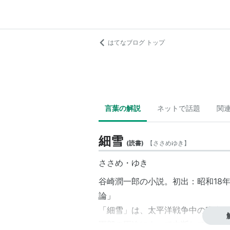
はてなブログ トップ
言葉の解説
ネットで話題
関
細雪
(
読書
)
【
ささめゆき
】
ささめ・ゆき
谷崎潤一郎の小説。初出：昭和18年
論」
「細雪」は、太平洋戦争中の昭和1
軍部の圧迫によって中断していた。