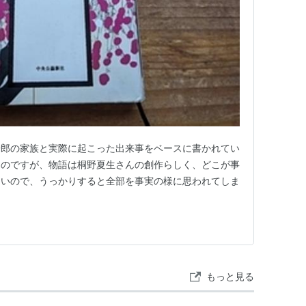
蒔岡家の四人姉妹、鶴子、幸子、雪子、妙子が
昭和十年代の関西の上流社会の生活のありさま
たる小説絵巻。三女の雪子は、姉妹のうちで一
とまらず、三十をすぎていまだに独身でいる。
が、無口な雪子はどの男にも賛成せず、月日が
一郎の家族と実際に起こった出来事をベースに書かれてい
たのですが、物語は桐野夏生さんの創作らしく、どこが事
ないので、うっかりすると全部を事実の様に思われてしま
、1955年）
5140
ISBN:4041005159
（角川文庫版、1956年）
ある。
もっと見る
es/PMVWKPD28647/
（1950年、監督：阿部豊）