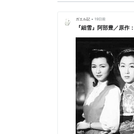
•
ガエル記
19日前
『細雪』阿部豊／原作