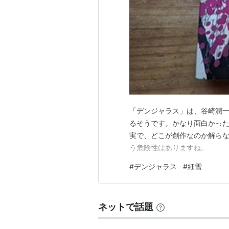
大阪船場に古いのれんを誇る
織りなす人間模様のなかに、
を四季折々に描き込んだ絢爛
番の美人なのだが、縁談がま
幸子夫婦は心配して奔走する
たってゆく。
新潮文庫の裏表紙より引用
「デンジャラス」は、谷崎潤
るそうです。かなり面白かっ
実で、どこが創作なのか解ら
（新潮文庫
う危険性はありますね。
ISBN:4041005132
ISBN:404100
#
デンジャラス
#
細雪
他、講談社文庫版、旺文社文庫版が
映画化
ネットで話題
http://movie.goo.ne.jp/movi