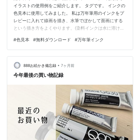
イラストの使用例をご紹介します。 タグです。 インクの
色見本に使用してみました。 私は万年筆用のインクをプ
レピーに入れて線画を描き、水筆でぼかして面画にする
という描き方をよくやります。(染料インクは水に溶けま
す。顔料インクは水に溶けません) これだと外出先のカフ
#
色見本
#
無料ダウンロード
#
万年筆インク
ェなんかで、ササッと描けて荷物も少なくすむし楽ちん
です。どうしても色んな色を使いたい時は、ハーフパン
に固めた水彩絵の具を小さい空き缶につめた物を持って
•
いき、水筆で塗ったりもします。海外の動画なんか見て
888お絵かき備忘録
7ヶ月前
いると、カフェスケッチと称して画材をダーッとテーブ
今年最後の買い物記録
ルに出して絵を描いている方がいま…