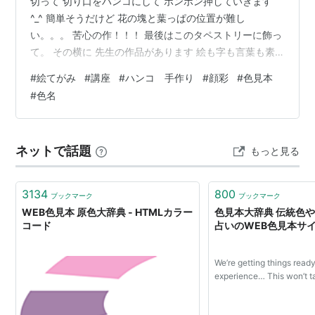
切って 切り口をハンコにして ポンポン押していきます
^_^ 簡単そうだけど 花の塊と葉っぱの位置が難し
い。。。 苦心の作！！！ 最後はこのタペストリーに飾っ
て。 その横に 先生の作品があります 絵も字も言葉も素
晴らしい👍 6/25 今回は色見本を作りました♪ 顔彩16色の
#
絵てがみ
#
講座
#
ハンコ 手作り
#
顔彩
#
色見本
濃い色、中間色、薄い色と 塗り分けていきました これ
#
色名
で、色使いの魔法師になれるかしら！？ それと、墨の色
の使い分け！ 濃い色は、魚や物 薄い色は、お花や優しい
もの 最後の方で 塗り方のコツを掴んだので 隣の殿方
ネットで話題
もっと見る
に、教えてあげました (余計なお世話！？だったかな^_^)
…
3134
800
ブックマーク
ブックマーク
WEB色見本 原色大辞典 - HTMLカラー
色見本大辞典 伝統色や
コード
占いのWEB色見本サ
We’re getting things read
experience… This won’t t