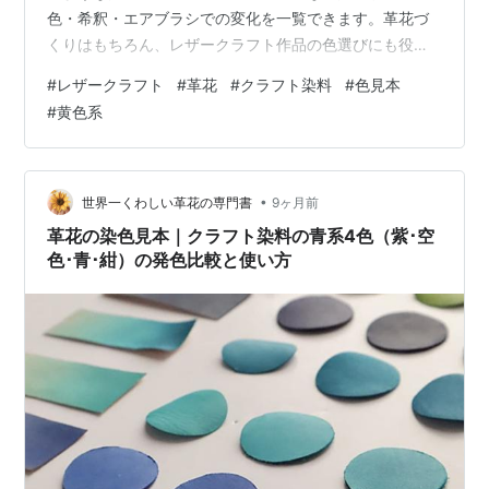
色・希釈・エアブラシでの変化を一覧できます。革花づ
くりはもちろん、レザークラフト作品の色選びにも役立
つ内容です。 今回の色見本の前提条件 使用染料：クラフ
#
レザークラフト
#
革花
#
クラフト染料
#
色見本
ト染料（水性）…黄色系4色 使用革：タンニンなめし革
#
黄色系
（ヌメ革） 染め方： 染料にそのまま原色で“浸して”染め
たもの 水で1:1／1:2に希釈して浸したもの エアブラシに
よるグラデーション染め（原色使用） 仕上げ加工：なし
（オイル・トップコート等未使用） 黄色系クラフト染料
•
世界一くわしい革花の専門書
9ヶ月前
の色見本（鮮黄・黄・橙…
革花の染色見本｜クラフト染料の青系4色（紫･空
色･青･紺）の発色比較と使い方