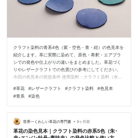
クラフト染料の青系4色（紫・空色・青・紺）の色見本を
紹介します。革に実際に染めて、原色・希釈・エアブラ
シでの発色や仕上がりの違いをまとめました。革花づく
りやレザークラフトでの色選びの参考にしてください。
今回の色見本の前提条件 使用染料：クラフト染料（水
性）…青系4色 使用革：タンニンなめし革（ヌメ革） 染
#
革花
#
レザークラフト
#
クラフト染料
#
色見本
め方： 染料にそのまま原色で“浸して”染めたもの 水で1:1
#
青系
#
染色
／1:2に希釈して浸したもの エアブラシによるグラデーシ
ョン染め（原色使用） 仕上げ加工：なし（オイル・トッ
プコート等未使用） ※評価の見方：◎…とても良い／おす
すめ○…良い／問題なく使える△…やや注意が必要／コツ
•
世界一くわしい革花の専門書
9ヶ月前
がいる 青系クラフ…
革花の染色見本｜クラフト染料の赤系5色（朱･
赤･エンジ･牡丹･青味赤）の発色比較と使い方