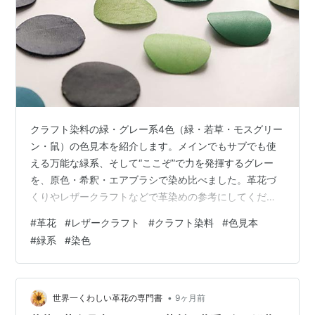
クラフト染料の緑・グレー系4色（緑・若草・モスグリー
ン・鼠）の色見本を紹介します。メインでもサブでも使
える万能な緑系、そして“ここぞ”で力を発揮するグレー
を、原色・希釈・エアブラシで染め比べました。革花づ
くりやレザークラフトなどで革染めの参考にしてくださ
い。 今回の色見本の前提条件 使用染料：クラフト染料
#
革花
#
レザークラフト
#
クラフト染料
#
色見本
（水性）…緑系3色、鼠1色 使用革：タンニンなめし革
#
緑系
#
染色
（ヌメ革） 染め方： 染料にそのまま原色で“浸して”染め
たもの 水で1:1／1:2に希釈して浸したもの エアブラシに
よるグラデーション染め（原色使用） 仕上げ加工：なし
（オイル・トップコート等未使用） ※評価の見方：◎…と
•
世界一くわしい革花の専門書
9ヶ月前
ても良い／おすすめ○…