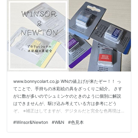
www.bonnycolart.co.jp WNの値上げが来たぞー！！ っ
てことで、手持ちの水彩絵の具をざっくりご紹介。 さす
がに数が多いのでシュミンケのときのように個別に解説
はできませんが、駆け込み考えている方は参考にどう
ぞ。 ※補正はしてますが、デジタルだと完全な色再現は
難しい上、画面ごとの環境差もあるので、そこはご容赦
#
Winsor&Newton
#
W&N
#
色見本
をば。