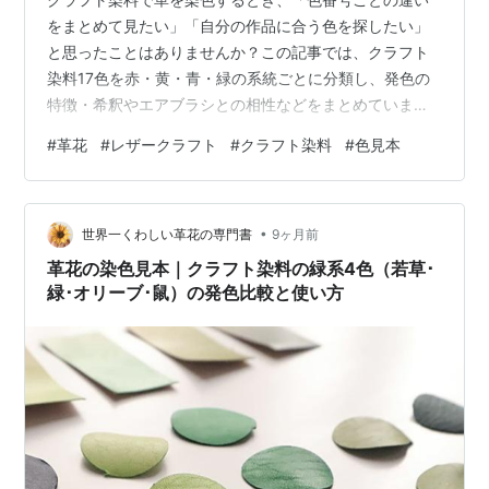
をまとめて見たい」「自分の作品に合う色を探したい」
と思ったことはありませんか？この記事では、クラフト
染料17色を赤・黄・青・緑の系統ごとに分類し、発色の
特徴・希釈やエアブラシとの相性などをまとめていま
す。気になる色から詳細ページへすぐアクセスできる、
#
革花
#
レザークラフト
#
クラフト染料
#
色見本
保存版の色見本一覧です。 クラフト染料｜色見本 一覧リ
ンク（カテゴリ別） 🟡 黄系（全4色） 🔴 赤系（全5色）
🔵 青・紫系（全4色） 🟢 緑・グレー系（全4色） 革の染
•
色 × 革花（レザーフラワー）の研究 ✅ 革花だからこそ得
世界一くわしい革花の専門書
9ヶ月前
られた“色の知見” 今回の色見本の前提条件 革花での使用
革花の染色見本｜クラフト染料の緑系4色（若草･
例紹介 革花を…
緑･オリーブ･鼠）の発色比較と使い方