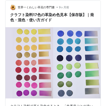
•
世界一くわしい革花の専門書
9ヶ月前
クラフト染料17色の革染め色見本【保存版】｜発
色・混色・使い方ガイド
クラフト染料で革を染色するとき、「色番号ごとの違い