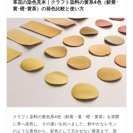
革花の染色見本｜クラフト染料の黄系4色（鮮黄･
黄･橙･黄茶）の発色比較と使い方
クラフト染料の黄色系4色（鮮黄・黄・橙・黄茶）を実際
に革へ染色し、その違いを比べました。鮮やかなレモン
のような黄色から、影色として欠かせない黄茶まで、原