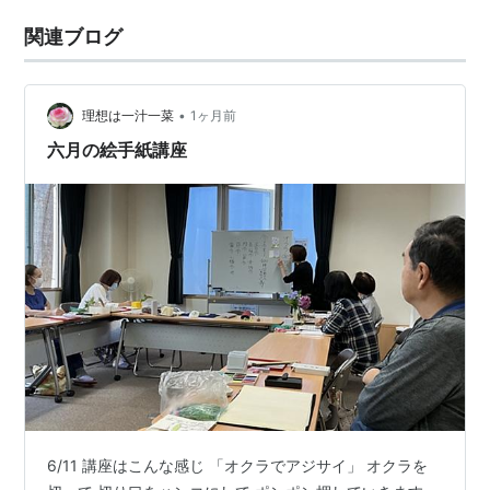
関連ブログ
•
理想は一汁一菜
1ヶ月前
六月の絵手紙講座
6/11 講座はこんな感じ 「オクラでアジサイ」 オクラを