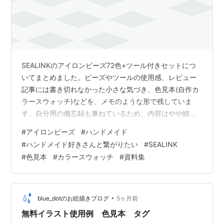
SEALINKのアイロンビーズ72色+ツール付きセットにつ
いてまとめました。ビーズやツールの使用感、レビュー
記事には書き切れなかった小さな気づき、色見本(自作カ
ラースウォッチ)などを、メモのような形で残していま
す。自分用の備忘録も兼ねているため、内容はやや細か
めです。まずは通常のレビュー記事をご覧いただいたう
#
アイロンビーズ
#
ハンドメイド
えで、もっと詳しく知りたい方だけ読んでいただければ
#
ハンドメイド好きさんと繋がりたい
#
SEALINK
と思います。普通のレビュー記事はこちらです👇 pixel-
#
色見本
#
カラースウォッチ
#
資料集
handmade.hatenablog.com pixel-
handmade.hatenablog.com － － － － － － － － － －
－ － ビーズについて サイズ感 …
•
blue_dotのお絵描きブログ
5ヶ月前
無料イラスト使用例 色見本 タグ