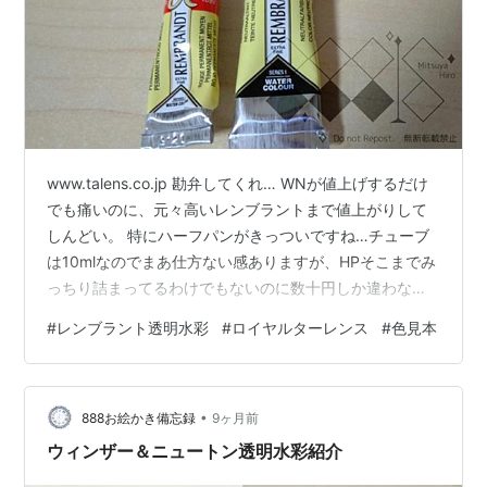
www.talens.co.jp 勘弁してくれ… WNが値上げするだけ
でも痛いのに、元々高いレンブラントまで値上がりして
しんどい。 特にハーフパンがきっついですね…チューブ
は10mlなのでまあ仕方ない感ありますが、HPそこまでみ
っちり詰まってるわけでもないのに数十円しか違わな
い… 個人的に、レンブラントのチューブ蓋が凶器すぎる
#
レンブラント透明水彩
#
ロイヤルターレンス
#
色見本
のでハーフパンで揃えたいから痛恨の極み。あとよくバ
インダーと分離してるし。 取り急ぎ、自分の追加購入の
参考にするためにも手持ちの絵の具をまとめました。 前
•
回より値上げまで時間ないから簡易的ですが。
888お絵かき備忘録
9ヶ月前
ウィンザー＆ニュートン透明水彩紹介