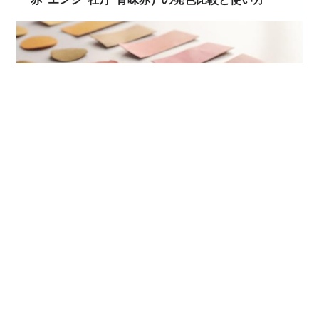
クラフト染料の赤系5色（朱・赤・エンジ・牡丹・青味
赤）の色見本をまとめました。ヌメ革に実際に染めた発
色や、希釈・エアブラシでの違いを比較できる保存版で
す。革花づくりはもちろん、レザークラフトでの染色に