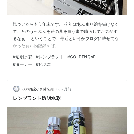
気づいたらもう年末です。 今年はあんまり絵を描けなく
て、そのうっぷんを絵の具を買う事で晴らしてた気がす
るなぁ～ ということで、最近というかブログに載せてな
かった買い物記録をば。
#
透明水彩
#
レンブラント
#
GOLDENQoR
#
ターナー
#
色見本
•
888お絵かき備忘録
8ヶ月前
レンブラント透明水彩