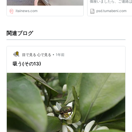
御座いましたら、ご連絡
fascinating_my_fantasy
itainews.com
psd.tumabeni.com
お願い致します。
関連ブログ
•
目で見る 心で見る
1年前
吸う(その13)