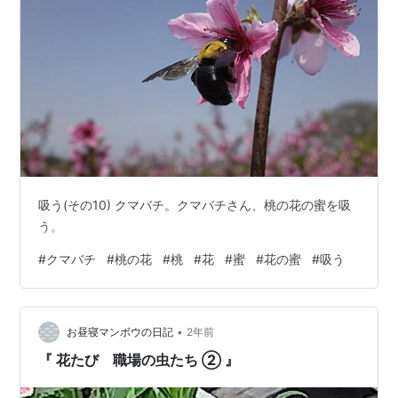
吸う(その10) クマバチ。クマバチさん、桃の花の蜜を吸
う。
#
クマバチ
#
桃の花
#
桃
#
花
#
蜜
#
花の蜜
#
吸う
•
お昼寝マンボウの日記
2年前
『 花たび 職場の虫たち ➁ 』