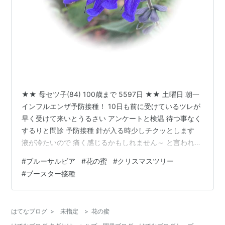
★★ 母セツ子(84) 100歳まで 5597日 ★★ 土曜日 朝一
インフルエンザ予防接種！ 10日も前に受けているツレが
早く受けて来いとうるさい アンケートと検温 待つ事なく
するりと問診 予防接種 針が入る時少しチクッとします
液が冷たいので 痛く感じるかもしれません～ と言われて
いるうちに ハイ終わりました！ そういえば 母セツ子
#
ブルーサルビア
#
花の蜜
#
クリスマスツリー
(84)が 予防接種時に 大きな声を上げていたのを思い出し
#
ブースター接種
た www.sakaigoyuko.com 3600円！エリアによって違
う予防接種代 病院を出て9:30A.M. 人気ないマンション
の遊歩道を歩く ブルーサルビア あぁこの花なのねー 先
はてなブログ
>
未指定
>
花の蜜
週誕生日を迎えた…