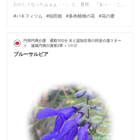
おかしくなったぁぁぁ・・』 と、凝視。 『あっ・・これ
って・・』 パキフィツム属「稲田姫」のお花にビック
#
パキフィツム
#
稲田姫
#
多肉植物の花
#
花の蜜
リ！ さいごに パキフィツム属「稲田姫」のお花にビック
リ！ パキフィツム属「稲田姫」のお花が開花した先日は
気づかなかった・・？ というか、たぶん、なかったで
円滑円満介護 通勤100分 夫と認知症母の同居介護スター
す。 これ。 分かりますか？ 蜜！ 最初に開いた一番花
•
ト 遠隔円満介護第2章
5年前
（向かって左の花）には、溢れんばかりの蜜！ …
ブルーサルビア