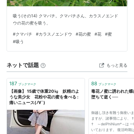
吸う(その14) クマバチ。クマバチさん、カラスノエンド
ウの花の蜜を吸う。
#
クマバチ
#
カラスノエンドウ
#
花の蜜
#
花
#
蜜
#
吸う
ネットで話題
もっと見る
187
88
ブックマーク
ブックマーク
【画像】 15歳で体重20㎏ 妖精のよ
毒花ノ蜜に誘われた蝶
うな美少女 花粉や花の蜜を食べる :
堕ちて逝く──
痛いニュース(ﾉ∀`)
御越し頂き有難う御座いま
ますが、諸事情により、 † Par
† ～delPhiNium*～
いております。 復活時期