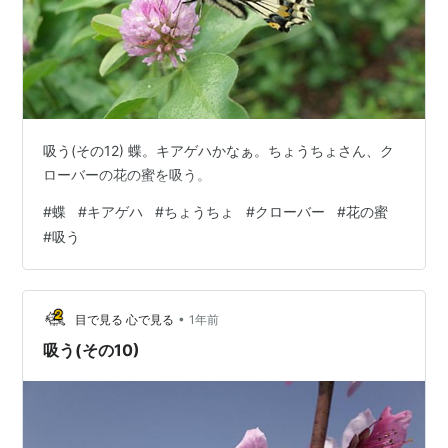
吸う(その12) 蝶。キアゲハかなぁ。ちょうちょさん、ク
ローバーの花の蜜を吸う。
#
蝶
#
キアゲハ
#
ちょうちょ
#
クローバー
#
花の蜜
#
吸う
•
目で見る 心で見る
1年前
吸う(その10)