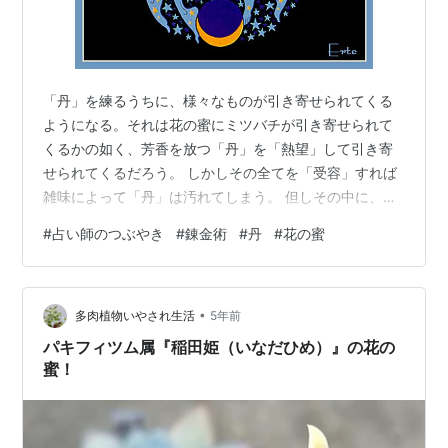
「丹」を練るうちに、様々なものが引き寄せられてくる
ようになる。それは花の蜜にミツバチが引き寄せられて
くるかの如く、芳香を放つ「丹」を「熱望」して引き寄
せられてくるだろう。 しかしその全てを「受容」すれば
雑味によって「丹」は汚れてしまう。 但しその中に、其
方に「熱望」されるエナジーとイコールの、此方の「熱
#
占い師のつぶやき
#
錬金術
#
丹
#
花の蜜
望」で迎えられるものがあれば、それは錬金術を飛躍的
に加速するだろう。 By Erte 🌙 未來のメルマガ 🌕 🌖 🌗
🌘 🌚 🌒 🌓 🌔 🌕
•
多肉植物いやされ生活
5年前
パキフィツム属『稲田姫（いなだひめ）』の花の
蜜！