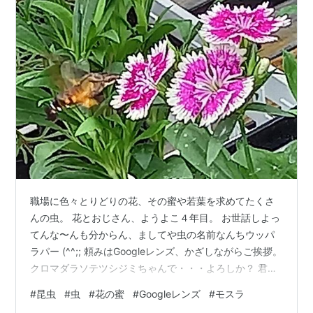
職場に色々とりどりの花、その蜜や若葉を求めてたくさ
んの虫。 花とおじさん、ようよこ４年目。 お世話しよっ
てんな〜んも分からん、ましてや虫の名前なんちウッパ
ラパー (^^;; 頼みはGoogleレンズ、かざしながらご挨拶。
クロマダラソテツシジミちゃんで・・・よろしか？ 君
は、ホソオビアシブトクチバちゃん？ なんか、モスラみ
#
昆虫
#
虫
#
花の蜜
#
Googleレンズ
#
モスラ
たい。 今年の夏は、無茶苦茶暑かった。 一転、急に涼し