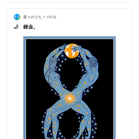
くなり朝晩さみぃ。 なん、こん寒暖差。 人間もよう耐え
きれんのに、虫たち大変だったろうね。 朝の見回り、あ
•
ちこちに亡骸。 葉っぱの上にそっと移動させ、最後の晴
星々のうた
4年前
れ姿を記録。 凛々しいお姿、これまでお疲れ様でした。
🌙 錬金。
一番見かけ…