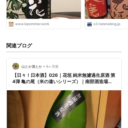
www.lepommier.work
o3.hatenablog.jp
関連ブログ
•
山とか酒とか
6ヶ月前
【日々！日本酒】026｜花垣 純米無濾過生原酒 第
4弾 亀の尾（米の違いシリーズ）｜南部酒造場
（福井県）味の傾向とレビュー