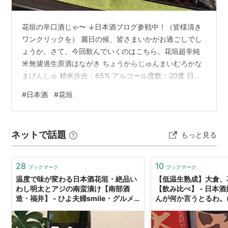
花垣の辛口酒じゃ〜 ↓日本酒ブログ参戦中！（皆様清き
ワンクリックを） 麗日の候、皆さまいかがお過ごしでし
ょうか。さて、今回飲んでいくのはこちら。花垣超辛純
米無濾過生原酒はながき ちょうからじゅんまいむろかな
まげんしゅ 精米歩合：65% アルコール度数：20度 日本
酒度：非公開 酸度：非公開 アミノ酸度：非公開 酵母：
#
日本酒
#
花垣
非公開 原料米：非公開 製造者：株式会社南部酒造 グラ
スに注ぐと、透き通ったクリスタル。グラスに近づける
と、ほんのりとアルコール感を伴ったシャープな香りが
ネットで話題
もっと見る
立ち上がります。口に含むと、その名にふさわしいしっ
かり辛口。そこに無濾過生原酒らしい、米の濃厚な旨み
がぐっと広がります。コクとキ…
28
10
ブックマーク
ブックマーク
温度で味が変わる日本酒花垣・絶品い
【低温生熟成】大倉、
わし明太とアジの南蛮漬け【南部酒
【飲み比べ】 - 日本
造・福井】 - ひよ夫婦smile・グルメ
んが何か言うとるわ。( 
旅行記