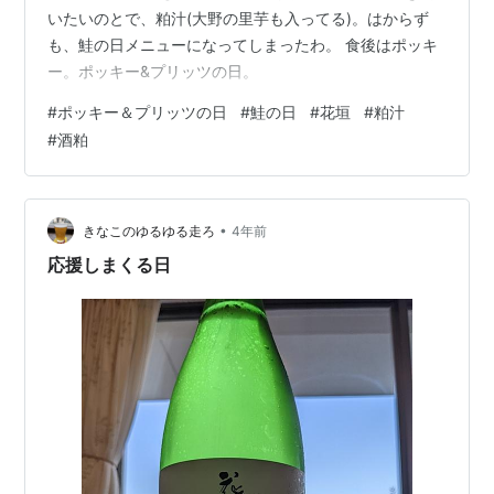
いたいのとで、粕汁(大野の里芋も入ってる)。はからず
も、鮭の日メニューになってしまったわ。 食後はポッキ
ー。ポッキー&プリッツの日。
#
ポッキー＆プリッツの日
#
鮭の日
#
花垣
#
粕汁
#
酒粕
•
きなこのゆるゆる走ろ
4年前
応援しまくる日