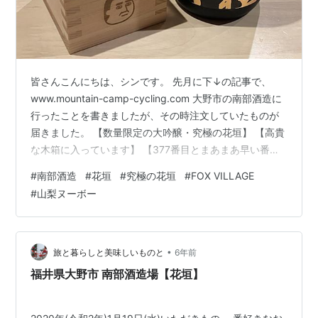
皆さんこんにちは、シンです。 先月に下↓の記事で、
www.mountain-camp-cycling.com 大野市の南部酒造に
行ったことを書きましたが、その時注文していたものが
届きました。 【数量限定の大吟醸・究極の花垣】 【高貴
な木箱に入っています】 【377番目とまあまあ早い番号
でした】 この「究極の花垣」を初めて飲んだ時の感動が
#
南部酒造
#
花垣
#
究極の花垣
#
FOX VILLAGE
忘れられず、それ以降越前大野によく訪れるようになり
#
山梨ヌーボー
ました。きっとこれよりも美味しい日本酒はあるのでし
ょうが、味の好みは人それぞれ。私はこれが一番好きで
す。 一番最初に手に入れた時の写真。 【2015年が一番
最初、これがきっかけ】 そして2本目。 【2017年、…
•
旅と暮らしと美味しいものと
6年前
福井県大野市 南部酒造場【花垣】