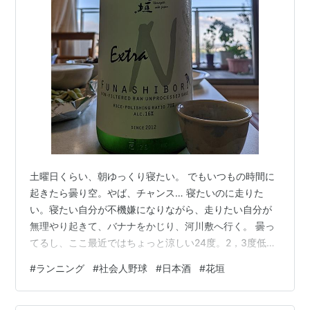
土曜日くらい、朝ゆっくり寝たい。 でもいつもの時間に
起きたら曇り空。やば、チャンス… 寝たいのに走りた
い。寝たい自分が不機嫌になりながら、走りたい自分が
無理やり起きて、バナナをかじり、河川敷へ行く。 曇っ
てるし、ここ最近ではちょっと涼しい24度。2，3度低い
だけでずいぶん楽。 先週よろよろになった10kmを再度
#
ランニング
#
社会人野球
#
日本酒
#
花垣
チャレンジ！ 前回は1kmを6分以内でと思って走ったけ
ど、時計見て、タイム気にすると変な力がはいって、す
ごく疲れる。上半身もがちがちになってたな～との反省