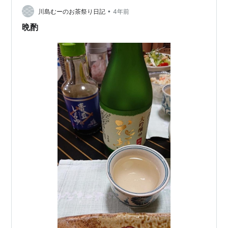
•
から、今日は時計みません大作戦。きもちよくちょっと
川島むーのお茶祭り日記
4年前
頑張る感じで行こう。 作戦成功！先週より気持ちよく、
晩酌
少しだけ早く走れた～～～(*´艸…