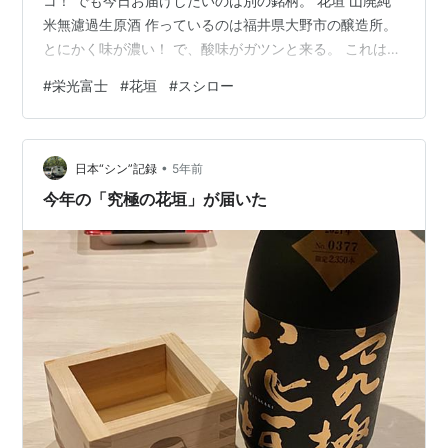
コ！ でも今日お届けしたいのは別の銘柄。 花垣 山廃純
米無濾過生原酒 作っているのは福井県大野市の醸造所。
とにかく味が濃い！ で、酸味がガツンと来る。 これはト
ーシロ（素人）では分からない味わい。日本酒の酸味が
#
栄光富士
#
花垣
#
スシロー
分からない人にはただただ飲みにくい酒。 でもさすが北
陸。 石川県の銘酒、菊姫に通ずるツウ好みのパンチのあ
る酒に仕上がっている。 日本酒は乳酸の酸味がしっかり
•
している方が、複雑なイロイロな味がするもの。 この酒
日本“シン”記録
5年前
も実に複雑な味わいで、舌のすべての神経を刺激してい
今年の「究極の花垣」が届いた
ると感じる。 いわゆる「ヨダレ…