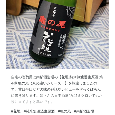
自宅の晩酌用に南部酒造場の【花垣 純米無濾過生原酒 第
4弾 亀の尾（米の違いシリーズ）】を調達しましたの
で、甘口辛口などの味の解説やレビューをざっくばらん
に書き殴ります。皆さんの日本酒選びに1ミクロンでもお
役に立てますと幸いです。
#
花垣
#
純米無濾過生原酒
#
亀の尾
#
南部酒造場