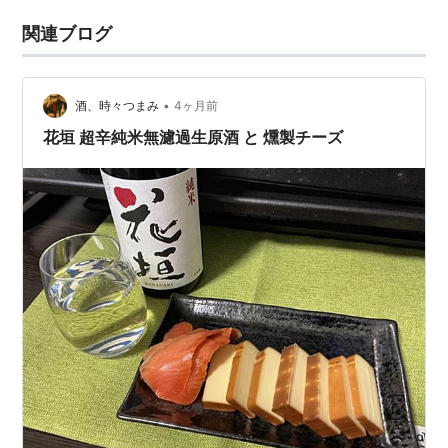
関連ブログ
•
酒、時々つまみ
4ヶ月前
花垣 超辛純米無濾過生原酒 と 燻製チーズ