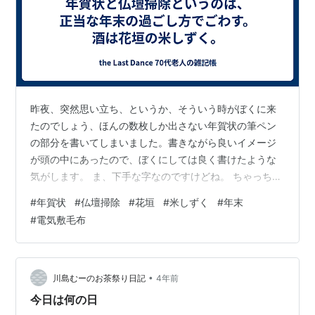
昨夜、突然思い立ち、というか、そういう時がぼくに来
たのでしょう、ほんの数枚しか出さない年賀状の筆ペン
の部分を書いてしまいました。書きながら良いイメージ
が頭の中にあったので、ぼくにしては良く書けたような
気がします。 ま、下手な字なのですけどね。 ちゃっちゃ
と並べて、乾かして、安らかに眠りについたのです。 あ
#
年賀状
#
仏壇掃除
#
花垣
#
米しずく
#
年末
とは万年筆で住所を書いて仕舞えば終了。 昔は全部筆ペ
#
電気敷毛布
ンで書いてましたが、ここ最近は万年筆も使うようにな
りました。 歳なんです。 そんで今日は家内に急かされて
仏壇の掃除。 二人でせっせとお磨きしました。 早めに用
事が終われば、酒を飲んで年末が過ごせます。 そしてな
•
川島むーのお茶祭り日記
4年前
ぜか何枚もある電気敷毛布を一つ一…
今日は何の日