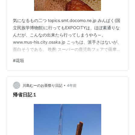
気になるもの二つ topics.smt.docomo.ne.jp みんぱく(国
立民族学博物館)に行ってもEXPOCITYは、ほぼ素通りな
んだが、こんなの出来たら行ってしまうやろ～。
www.mus-his.city.osaka.jp こっちは、派手さはないが、
面白そうである。 晩酌 スーパーの鹿児島フェアで薩摩揚
げを買ってあったので、今日はそれを肴に家飲み。 先日
#
花垣
の大野帰省で買ってきた「花垣」を。大野の野村醤油の
「青豆しょうゆ」も一緒に撮っておく。
•
川島むーのお茶祭り日記
4年前
帰省日記１