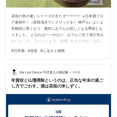
花垣の米の違いシリーズがきたぞーーーー ↓日本酒ブロ
グ参戦中！（皆様清きワンクリックを） 神戸もいよいよ
本格的に寒くなり、無性におでんが恋しくなる季節とな
りました。 となれば――やはり、おでんに合う酒を呑み
たいところ。 ということで、今回いただくのはこちら。
花垣 米の違いシリーズ 第3弾 さかほまれ純米60無濾過生
#
日本酒
#
花垣
#
ふるさと納税
原酒はながき こめのちがいしりーずだい3だん さかほま
れじゅんまい60むろかなまげんしゅ 精米歩合：60%アル
コール度数：18%日本酒度：非公開 酸度：非公開 アミノ
•
酸度：非公開 酵母：非公開 原料米：さかほまれ製造者：
the Last Dance 70代老人の雑記帳
4年前
株式会社南部酒造場 実は前回も購入した一本。しかも、
年賀状と仏壇掃除というのは、正当な年末の過ご
今回のあて…
し方でごわす。酒は花垣の米しずく。