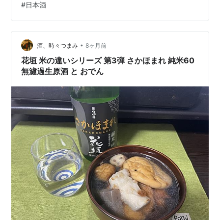
#
日本酒
•
酒、時々つまみ
8ヶ月前
花垣 米の違いシリーズ 第3弾 さかほまれ 純米60
無濾過生原酒 と おでん