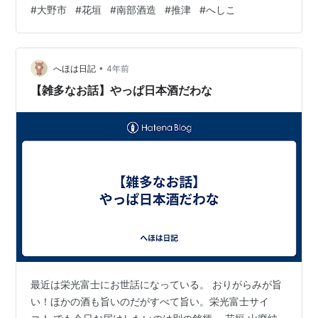
あり、宿をとっての訪問（前日に無料PCR検査で陰性確
#
大野市
#
花垣
#
南部酒造
#
推津
#
へしこ
認済み）。 一泊二日なのに、盛りだくさんすぎて……帰
省日記と言うかアルバムと言うか。ちょっと、何日かに
分けて投稿します。 旅の途中 大津で八つ橋アイス。食べ
•
かけてからの一枚。このSAには551の蓬莱があり、長蛇
へほは日記
4年前
の列でした。なんで？と思ったら、ここが551の東限なの
【雑多なお話】やっぱ日本酒だわな
ね。 杉津では焼き鯖丼。へし…
最近は栄光富士にお世話になっている。 おりがらみが旨
い！ほかの酒も旨いのだがすべて旨い。栄光富士サイ