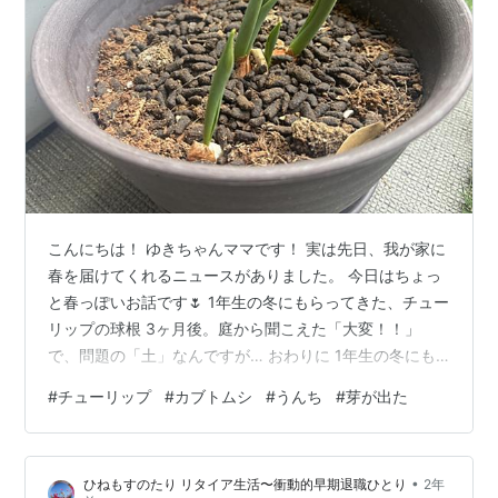
こんにちは！ ゆきちゃんママです！ 実は先日、我が家に
春を届けてくれるニュースがありました。 今日はちょっ
と春っぽいお話です🌷 1年生の冬にもらってきた、チュー
リップの球根 3ヶ月後。庭から聞こえた「大変！！」
で、問題の「土」なんですが… おわりに 1年生の冬にも
らってきた、チューリップの球根 昨年度、たろこじろこ
#
チューリップ
#
カブトムシ
#
うんち
#
芽が出た
が1年生のとき、学校でチューリップを植える活動があ
り、球根を持ち帰ってきていました。 植える時期を調べ
ると、だいたい10〜11月。 それまで大事に大事に保管し
•
ひねもすのたり リタイア生活〜衝動的早期退職ひとり
2年
ていた2人だったのですが…… すっかり忘れていて、11月