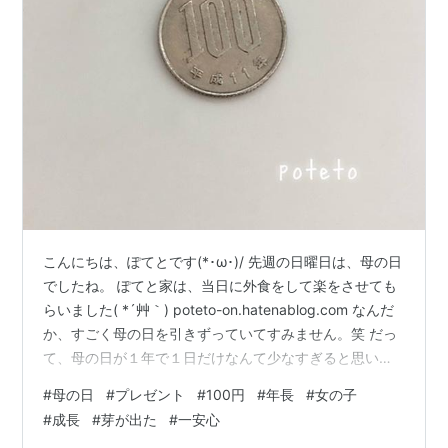
こんにちは、ぽてとです(*･ω･)/ 先週の日曜日は、母の日
でしたね。 ぽてと家は、当日に外食をして楽をさせても
らいました( *´艸｀) poteto-on.hatenablog.com なんだ
か、すごく母の日を引きずっていてすみません。笑 だっ
て、母の日が１年で１日だけなんて少なすぎると思いま
せんか？ もっと、あっても良いのに！なんて思ってしま
#
母の日
#
プレゼント
#
100円
#
年長
#
女の子
います。 しかも、とっても嬉しいことがあったので記録
#
成長
#
芽が出た
#
一安心
しておきたいと思いブログに書くことにしました(*´ω｀