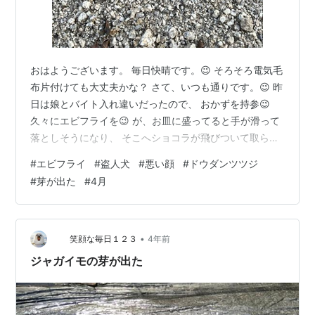
おはようございます。 毎日快晴です。😉 そろそろ電気毛
布片付けても大丈夫かな？ さて、いつも通りです。😉 昨
日は娘とバイト入れ違いだったので、 おかずを持参😉
久々にエビフライを😉 が、お皿に盛ってると手が滑って
落としそうになり、 そこへショコラが飛びついて取られ
ました。😨 ワンコは魚介類NGなので、急いで追いかけ
#
エビフライ
#
盗人犬
#
悪い顔
#
ドウダンツツジ
たけど、 ソファーの下に潜り込んで出て来ない💦 エビフ
#
芽が出た
#
4月
ライを咥えたまま、メッチャ悪い顔してました。💦 追い
かけると逃げちゃうので、少し離れたとこから見張っ
て、 エビフライを離した隙に取り上げました。💦 幸いエ
ビは食べてなくて、周りの衣だけが食べられてました。
•
笑顔な毎日１２３
4年前
💦 気をつけよう😢 私のお…
ジャガイモの芽が出た