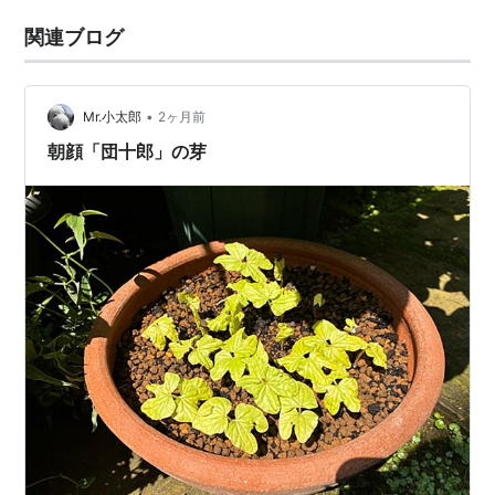
関連ブログ
•
Mr.小太郎
2ヶ月前
朝顔「団十郎」の芽