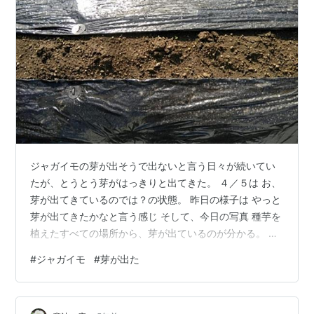
ジャガイモの芽が出そうで出ないと言う日々が続いてい
たが、とうとう芽がはっきりと出てきた。 ４／５は お、
芽が出てきているのでは？の状態。 昨日の様子は やっと
芽が出てきたかなと言う感じ そして、今日の写真 種芋を
植えたすべての場所から、芽が出ているのが分かる。 こ
うして、毎日生長していくのがはっきりと分かるように
#
ジャガイモ
#
芽が出た
なって、翌日に観察するのが楽しみでしょうがなくな
る。 それから、３／２３に書いていた、ほうれん草と人
参であるが、 tossy123.hatenablog.com 人参の方は、葉