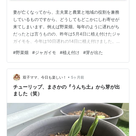
妻が亡くなってから、主夫業と農業と地域の役割を兼務
しているものですから、どうしてもどこかにしわ寄せが
来てしまいます。例えば野菜畑。毎年のように遅れがち
だったとは言うものの、昨年は5月4日に植え付けたジャ
ガイモを、今年は10日遅れの14日に植え付けました。数
日前に見たら、土をおしのけて芽が出ています。世話を
#
野菜畑
#
ジャガイモ
#
植え付け
#
芽が出た
するにも近いほうが良いだろうと、いつもの休耕田を転
作した畑ではなくて自宅裏の畑に植えましたので、ちょ
っと足を運べば様子は見られます。 遅れて植え付けたジ
•
ャガイモが芽を出した 5月25日撮影 まだ追肥や土寄せの
双子ママ、今日も楽しい！
5ヶ月前
段階ではありませんが、みるみる大きくなるでしょうか
チューリップ、まさかの『うんち土』から芽が出
ら、心づもりはしておく必要がありそう…
ました（笑）