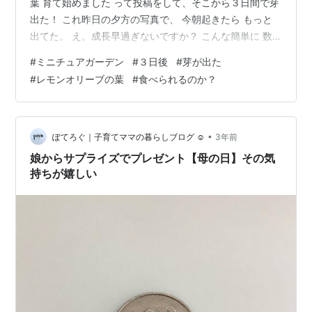
葉 育て始めました って投稿をして、そこから３日間で芽
出た！ これ昨日の夕方の写真で、 今朝起きたら もっと
出てた。 え。成長早過ぎないですか？ こんな簡単に 数
日で芽出るんですか？ 小さすぎて 半信半疑でしたが ち
#
ミニチュアガーデン
#
３日後
#
芽が出た
ゃんと成長しそうな予感です。 で！！ レモンオリーブの
#
レモンオリーブの葉
#
食べられるのか？
葉って、どこで どやって 何に使うんでしょうか？笑 ま
ず、食べれるのでしょうか？笑 しっかり調べておかなき
ゃ…。 今日の京丹後市は 雨です。 大雨と雨を繰り返して
います。 今日は１日中 雨らしいですね。 気分ドヨーン…
•
ぽてろぐ｜子育てママの暮らしブログ ☺︎
3年前
娘からサプライズでプレゼント【母の日】その気
持ちが嬉しい