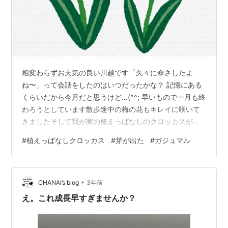
相変わらずお天気の良い川越です「久々に傘さしたよ
ね〜」って会話をしたのはいつだったかな？ 記憶にある
くらいだから今月だと思うけど…(^^; 早いもので一月も終
わろうとしています散歩途中の梅の花もキレイに咲いて
きましたそして我が家の植えっぱなしのクロッカスが芽
を出してきました ３年目になりますほんとに植えただけ
#
植えっぱなしクロッカス
#
芽が出た
#
ガジュマル
で水もやらなきゃ、肥料もやらない… かわいい花をたの
しんだら放りっぱなし…(^◇^;)なんの手もかけずおいた
小さな花壇のクロッカスがニョッキリ出ていました植物
•
の生命力はすごいですね 適応力とでも言うのかな？ こん
CHANAI’s blog
3年前
なに雨も降らない乾燥した日が続いていても芽が出るな
え。これ成長早すぎませんか？
んて… そういえば… 二代目…