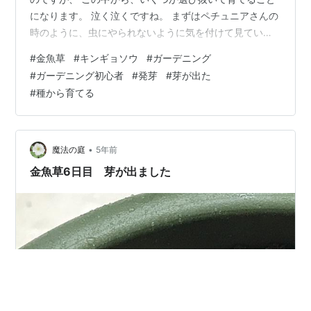
になります。 泣く泣くですね。 まずはペチュニアさんの
時のように、虫にやられないように気を付けて見ていき
ます。
#
金魚草
#
キンギョソウ
#
ガーデニング
#
ガーデニング初心者
#
発芽
#
芽が出た
#
種から育てる
•
魔法の庭
5年前
金魚草6日目 芽が出ました