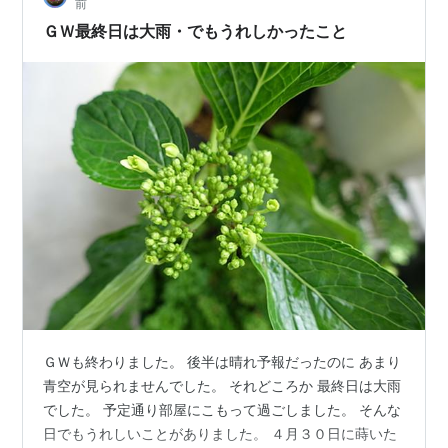
前
に思い出して滑り込みで植えました（笑） ただ、ここで
ＧＷ最終日は大雨・でもうれしかったこと
問題がひとつ。 …
ＧＷも終わりました。 後半は晴れ予報だったのに あまり
青空が見られませんでした。 それどころか 最終日は大雨
でした。 予定通り部屋にこもって過ごしました。 そんな
日でもうれしいことがありました。 ４月３０日に蒔いた