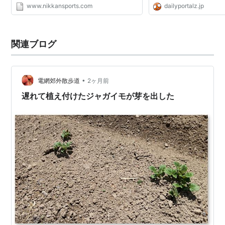
www.nikkansports.com
dailyportalz.jp
関連ブログ
•
電網郊外散歩道
2ヶ月前
遅れて植え付けたジャガイモが芽を出した