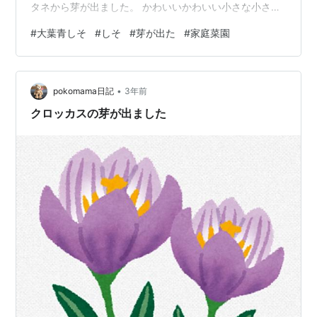
タネから芽が出ました。 かわいいかわいい小さな小さな
芽 大葉青しその芽 種まきから６日目に芽が出ました。
#
大葉青しそ
#
しそ
#
芽が出た
#
家庭菜園
写真は発芽２日目。 こちらは大葉の種を蒔いた後に見つ
けた小さな苗ポット に 蒔いたバジルのたね。 この種は
古いのでダメもとで撒きましたが 芽が出ました。 一緒に
•
蒔いたミツバはまだ芽が出ません。 （これも古い種） 大
pokomama日記
3年前
葉青しそは ＧＷの初めに種まきをして その最終日に芽が
クロッカスの芽が出ました
出ました。 …