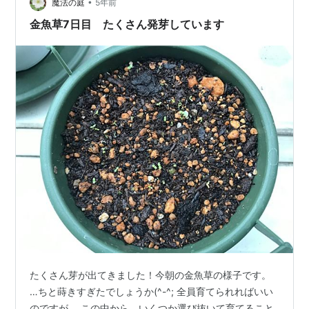
•
っぱがどんどん大きく育ってきている。 ほうれん草はと
魔法の庭
5年前
言えば、 もう、とうがたっ（薹が立つ）てしまって、そ
金魚草7日目 たくさん発芽しています
ろそろ…
たくさん芽が出てきました！今朝の金魚草の様子です。
…ちと蒔きすぎたでしょうか(^-^; 全員育てられればいい
のですが、 この中から、いくつか選び抜いて育てること