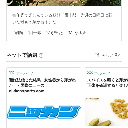
毎年庭で楽しんでいる朝顔「団十郎」先週の日曜日に蒔
いた種もう芽が出ました‼️
#
朝顔
#
団十郎
#
芽が出た
#
Mr.小太郎
ネットで話題
もっと見る
112
88
ブックマーク
ブックマーク
避妊法信じた結果…女性器から芽が出
スパイスを蒔くと芽が
た！ - 国際ニュース :
正体を確認すると楽し
nikkansports.com