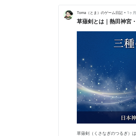
•
Toma（とま）のゲーム日記
1ヶ
草薙剣とは｜熱田神宮
草薙剣（くさなぎのつるぎ）