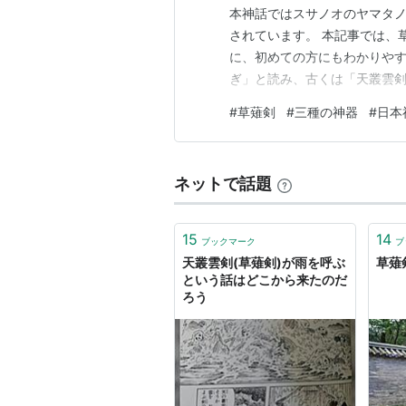
本神話ではスサノオのヤマタ
されています。 本記事では、
に、初めての方にもわかりやす
ぎ」と読み、古くは「天叢雲剣
の記事でわかること 草薙剣と
#
草薙剣
#
三種の神器
#
日本
オロチ神話の詳細 草薙剣の別
測 熱田神宮に祀られる理由と
ネットで話題
15
14
ブックマーク
ブ
天叢雲剣(草薙剣)が雨を呼ぶ
草薙剣
という話はどこから来たのだ
ろう