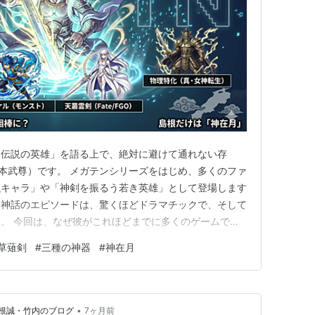
「伝説の英雄」を語る上で、絶対に避けて通れない存
本武尊）です。 メガテンシリーズをはじめ、多くのファ
強キャラ」や「神剣を振るう若き英雄」として登場します
本神話のエピソードは、驚くほどドラマチックで、そして
。 今回は、なぜ彼がこれほどまでに多くのゲームで愛
や「剣の呼び名」が異なるのか？その謎を神話の視点から
草薙剣
#
三種の神器
#
神在月
•
根誠・竹内のブログ
7ヶ月前