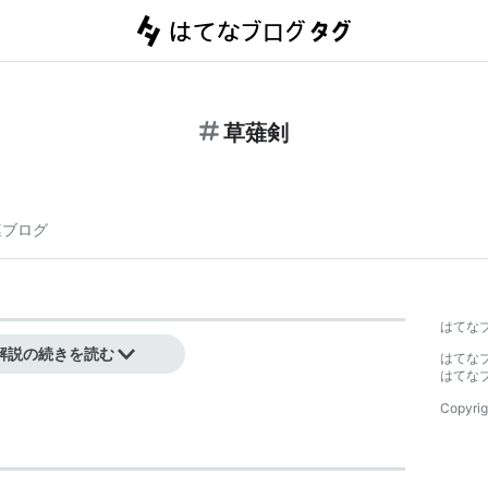
草薙剣
連ブログ
はてな
解説の続きを読む
はてな
はてな
Copyrig