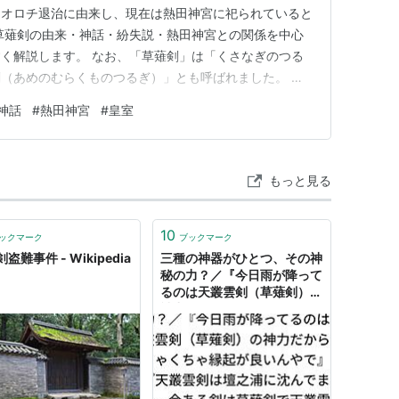
ノオロチ退治に由来し、現在は熱田神宮に祀られていると
草薙剣の由来・神話・紛失説・熱田神宮との関係を中心
く解説します。 なお、「草薙剣」は「くさなぎのつる
（あめのむらくものつるぎ）」とも呼ばれました。 こ
は何か（基本的な意味と位置づけ） スサノオとヤマタノ
神話
#
熱田神宮
#
皇室
名「天叢雲剣」との関係 草薙剣の形状・素材に関する推
現在の所在 壇ノ浦での…
もっと見る
10
ックマーク
ブックマーク
盗難事件 - Wikipedia
三種の神器がひとつ、その神
秘の力？／『今日雨が降って
るのは天叢雲剣（草薙剣）の
神力だからめちゃくちゃ縁起
が良いんやで』に『天叢雲剣
は壇之浦に沈んでますよ…今
ある剣は草薙剣で天叢雲剣と
は別物です』というツッコミ
も