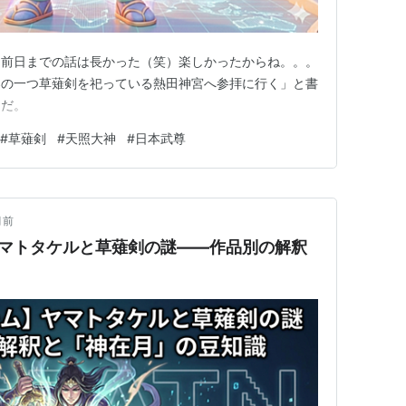
。前日までの話は長かった（笑）楽しかったからね。。。
器の一つ草薙剣を祀っている熱田神宮へ参拝に行く」と書
うだ。
#
草薙剣
#
天照大神
#
日本武尊
月前
ヤマトタケルと草薙剣の謎――作品別の解釈