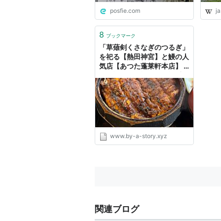
posfie.com
ja
8
ブックマーク
「草薙剣くさなぎのつるぎ」
を祀る【熱田神宮】と鰻の人
気店【あつた蓬莱軒本店】 -
ほぼ旅かなり旅ぜんぶ旅手帳
www.by-a-story.xyz
関連ブログ