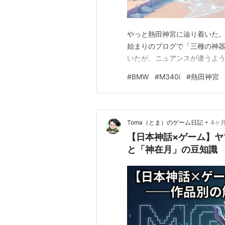
やっと熱田神宮に辿り着いた
始まりのブログで「三種の神
いたが、ニュアンスが違うよ
#
BMW
#
M340i
#
熱田神宮
•
Toma（とま）のゲーム日記
4ヶ
【日本神話×ゲーム】
と「神在月」の豆知識