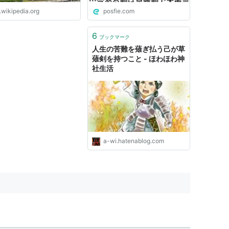
.wikipedia.org
posfie.com
6
ブックマーク
人生の苦難を薙ぎ払う己が草
薙剣を持つこと - ほわほわ神
社生活
a-wi.hatenablog.com