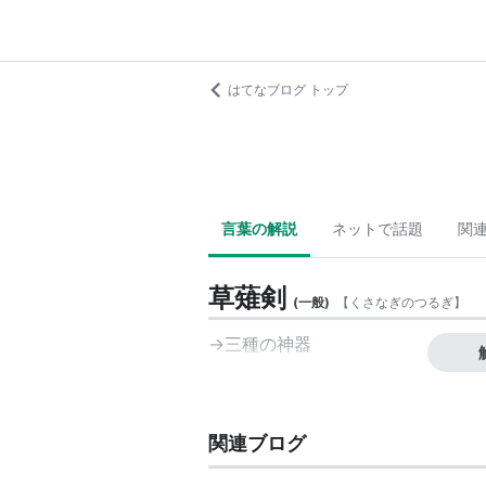
はてなブログ トップ
言葉の解説
ネットで話題
関
草薙剣
(
一般
)
【
くさなぎのつるぎ
】
→
三種の神器
関連ブログ