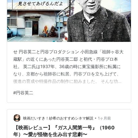
せ 円谷英二と円谷プロダクション 小田急線「祖師ヶ谷大
蔵駅」の近くにあった円谷英二邸 と初代・円谷プロ本
社。 英二氏は1937年、36歳の時に東宝撮影所に転属に
なり、京都から祖師谷に転居。円谷プロを立ち上げて、
後進の育成や特撮作品の制作に励みました。 そんな功績
を称えられて昨年末、アメリカのVFX組織「米VES」にて
#
円谷英二
殿堂入りの表彰があり、また、先日は須賀川市が円谷英
二を主人公にした朝ドラの誘致活動に乗り出しました。
今年で生誕125周年を迎えたので、特撮の神様の半生を振
•
り返りながら、ウルトラファンの聖地の誕生に迫ります
映画だいすき！紗希のおすすめシネマ解説
1ヶ月前
――。 [出典] NHKニュース 目次 円谷英二の黎明期 映画
【映画レビュー】『ガス人間第一号』（1960
人としての第一…
年）〜愛が怪物を生み出す悲劇〜