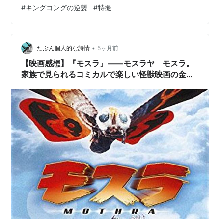
#
キングコングの逆襲
#
特撮
円谷監督が直接関わっていた頃なんだよな～、と（「ウ
ルトラセブン」の後番組は「怪奇大作戦」で、後の「帰
ってきたウルトラマン」の頃は円谷監督はもう…
•
たぶん個人的な詩情
5ヶ月前
【映画感想】『モスラ』――モスラヤ モスラ。
家族で見られるコミカルで楽しい怪獣映画の金字
塔。