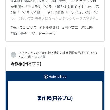
本多猪四郎監督、宝田明、星由里子、ザ・ピーナッツほ
か出演の『モスラ対ゴジラ』(1964) を観てきました。 第
2作『ゴジラの逆襲』、そして前作『キングコング対ゴジ
ラ』に続いて対決モノになったゴジラシリーズの第3弾
で、1961年公開の『モスラ』（感想はこちら）に登場し
#
モスラ対ゴジラ
#
本多猪四郎
#
円谷英二
#
宝田明
た巨大な蛾の怪獣モスラがゴジラと対決する。 『モス
#
星由里子
#
ザ・ピーナッツ
ラ』は何年か前に「午前十時の映画祭」で観ています。
『モスラ』と『モスゴジ』はお話自体は直接繋がっては
いないけれど、ザ・ピーナッツ（伊藤エミ、伊藤ユミ）
フィクションなどから拾う情報処理業界関連用語? (旧ひろく
演じる小美人の存在への驚きは劇中では最小限に抑えら
•
んの生活)
3ヶ月前
れて、また人間たちは巨…
著作権(円谷プロ)