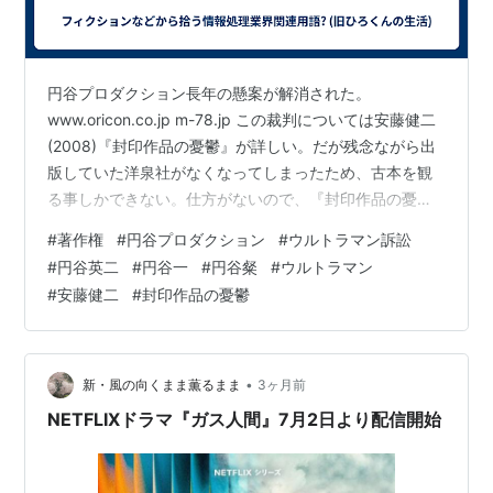
円谷プロダクション長年の懸案が解消された。
www.oricon.co.jp m-78.jp この裁判については安藤健二
(2008)『封印作品の憂鬱』が詳しい。だが残念ながら出
版していた洋泉社がなくなってしまったため、古本を観
る事しかできない。仕方がないので、『封印作品の憂
鬱』を元にして作られた記事を紹介しよう。
#
著作権
#
円谷プロダクション
#
ウルトラマン訴訟
ayiva.sakura.ne.jp ja.wikipedia.org はっきり書こう。こ
#
円谷英二
#
円谷一
#
円谷粲
#
ウルトラマン
れは円谷プロダクション三代目社長が目先の利益を考え
#
安藤健二
#
封印作品の憂鬱
て起こした事案が原因なのである。以後、文字通り今日
(2026/05/21)まで、こんな泥沼にハマる事になったの
だ。今、円谷プロダクションの経営権…
•
新・風の向くまま薫るまま
3ヶ月前
NETFLIXドラマ『ガス人間』7月2日より配信開始