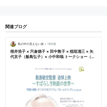
影を成功させるが、後に学校自体が閉校してしまい夢を
断たれる。その後神田電気学校を経て、撮影技師として
映画界入り。１９３３年『キング・コング』に衝撃を受
け、特撮を志すようになる。
関連ブログ
所属を東宝に移し“特殊技術課”を立ち上げた円谷は、
１９４２年に開戦１周年記念映画「ハワイ・マレー沖海
戦」の特撮で一躍名を上げる。終戦後公職追放のあおり
•
私の中の見えない炎
19日前
を受け大映や松竹への技術提供をしていたが、再び東宝
桜井浩子 × 宍倉徳子 × 田中敦子 × 稲垣涌三 × 矢
に復帰、１９５４年、プロデューサー：田中友幸、監
代京子（飯島弘子）× 小中和哉 トークショー（飯
督：本多猪四郎と共に作り上げた水爆大怪獣映画『ゴジ
島敏宏 追悼上映2024）レポート（1）
ラ』が大ヒットを記録。この成功により「特技監督」と
して一本立ちすることとなった。
その後も東宝製作の怪獣、ＳＦ、怪奇、戦記映画等の
幾多の作品においてその卓越した技術を披露。また１９
６３年には「円谷プロダクション」を設立し、ＴＶ部門
における映像技術の進化を図り、１９６６年には『ウル