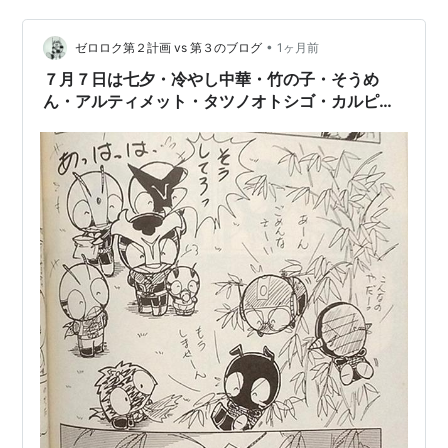
えめ） 東京で次々と発生する不可解な強盗事件。犯人は
壁をすり抜け、鍵の掛かった部屋にも自由に出入りでき
•
るという、常識では説明できない能力を持っていまし
ゼロロク第２計画 vs 第３のブログ
1ヶ月前
た。その正体は、ある極秘実験によって身体をガス化で
７月７日は七夕・冷やし中華・竹の子・そうめ
きるようになった男・水野。彼は愛する日本舞踊家…
ん・アルティメット・タツノオトシゴ・カルピ
ス・スカイラークの日・円谷英二・藤島康介・大
川隆法の誕生日