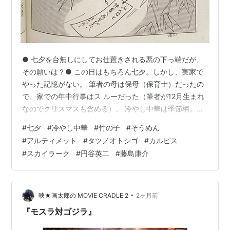
● 七夕を台無しにしてお仕置きされる悪の下っ端だが、
その願いは？● この日はもちろん七夕。しかし、実家で
やった記憶がない。 筆者の母は保母（保育士）だったの
で、家での年中行事はス ルーだった（筆者が12月生まれ
なのでクリスマスも含める）。 冷やし中華は季節柄。か
ぐや姫が竹から生まれた日も７月７ 日なので（実はあと
#
七夕
#
冷やし中華
#
竹の子
#
そうめん
付け？）竹の日（竹の子の日）。そうめ んは天の川に見
#
アルティメット
#
タツノオトシゴ
#
カルピス
立てたらしい。筆者は個人的に七夕を扱った 同人漫画で
#
スカイラーク
#
円谷英二
#
藤島康介
「本当はみんなと仲良く遊びたい」と書いてあっ た作品
が忘れられない。アルティメットは究極という意味で は
なくフライングディスク（フリスビーは商品名）を使っ
た 競技で大阪での開催日だっ…
•
映★画太郎の MOVIE CRADLE 2
2ヶ月前
『モスラ対ゴジラ』