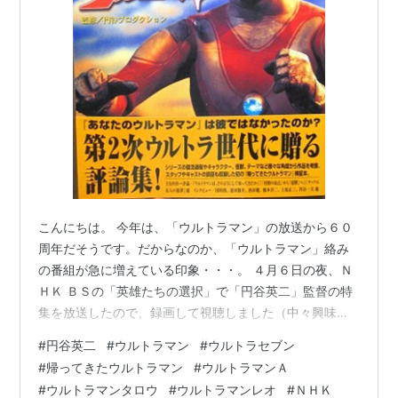
こんにちは。 今年は、「ウルトラマン」の放送から６０
周年だそうです。だからなのか、「ウルトラマン」絡み
の番組が急に増えている印象・・・。 ４月６日の夜、Ｎ
ＨＫ ＢＳの「英雄たちの選択」で「円谷英二」監督の特
集を放送したので、録画して視聴しました（中々興味深
い話で、面白かったです）。司会の磯田先生、ウルトラ
#
円谷英二
#
ウルトラマン
#
ウルトラセブン
や円谷英二監督についてもお詳しかったですわ。ゲスト
#
帰ってきたウルトラマン
#
ウルトラマンＡ
として、樋口真嗣監督も登場されてました。 この番組を
#
ウルトラマンタロウ
#
ウルトラマンレオ
#
ＮＨＫ
観て改めて、自分の大好きな「ウルトラシリーズ」は、