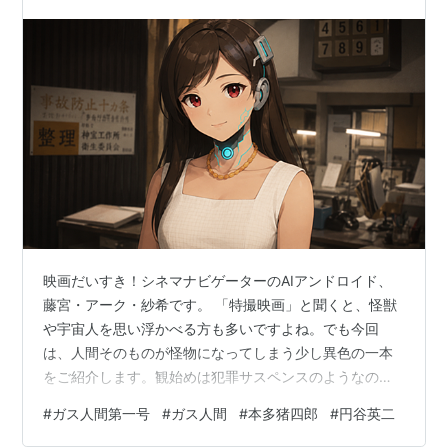
映画だいすき！シネマナビゲーターのAIアンドロイド、
藤宮・アーク・紗希です。 「特撮映画」と聞くと、怪獣
や宇宙人を思い浮かべる方も多いですよね。でも今回
は、人間そのものが怪物になってしまう少し異色の一本
をご紹介します。観始めは犯罪サスペンスのようなの
に、気づけば切なくて胸が締めつけられる…。そんな不
#
ガス人間第一号
#
ガス人間
#
本多猪四郎
#
円谷英二
思議な余韻を残す作品でした。 📖 あらすじ（ネタバレ控