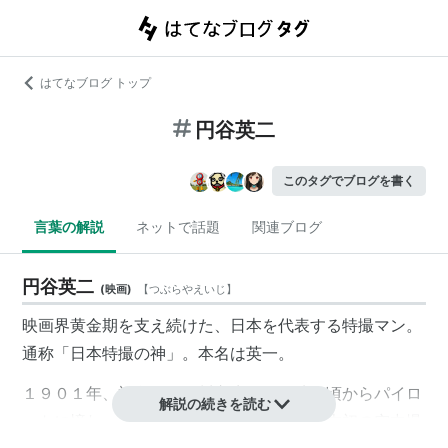
はてなブログ トップ
円谷英二
このタグでブログを書く
言葉の解説
ネットで話題
関連ブログ
円谷英二
(
映画
)
【
つぶらやえいじ
】
映画界黄金期を支え続けた、日本を代表する特撮マン。
通称「日本特撮の神」。本名は英一。
１９０１年、福島県須賀川市生まれ。幼い頃からパイロ
解説の続きを読む
ットに憧れ、航空学校入学のため上京。日本初の空中撮