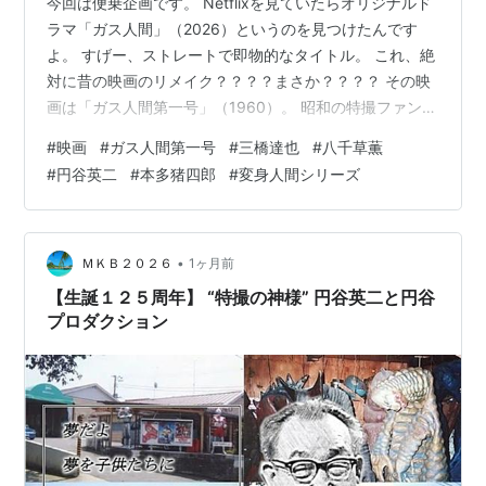
今回は便乗企画です。 Netflixを見ていたらオリジナルド
ラマ「ガス人間」（2026）というのを見つけたんです
よ。 すげー、ストレートで即物的なタイトル。 これ、絶
対に昔の映画のリメイク？？？？まさか？？？？ その映
画は「ガス人間第一号」（1960）。 昭和の特撮ファンに
間では有名な一本です。 調べたら、Netflix版は本当にリ
#
映画
#
ガス人間第一号
#
三橋達也
#
八千草薫
メイクでした。 凄い時代です。こんなマニア向け作品が
#
円谷英二
#
本多猪四郎
#
変身人間シリーズ
世界のNetflixで作られるなんて・・・ そんなワケで「新
幹線大爆破」（1975）に続いて、便乗レビューです（大
笑） （あらすじ） 銀行強盗が発生。警察は車で逃走する
犯人を追ったが、途中で犯人の車が崖から転落。し…
•
ＭＫＢ２０２６
1ヶ月前
【生誕１２５周年】 “特撮の神様” 円谷英二と円谷
プロダクション