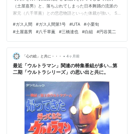
（土屋嘉男）と、落ちぶれてしまった日本舞踊の流派の
家元（八千草薫）との悲恋物語といった体裁が強い。 SF
ドラマではあっても、非常に情感溢れるドラマに仕上が
#
ガス人間
#
ガス人間第1号
#
UTA
#
小栗旬
っています。 土屋嘉男さんの静かだが狂気に満ちた演技
#
土屋嘉男
#
八千草薫
#
三橋達也
#
白組
#
円谷英二
が素晴らしく、一方の八千草薫さんの哀しいまでの美し
さ。 このガス人間を追う刑事には三橋達也さん。 三橋さ
んといい八千草さんといい、特撮モノにはほぼ出たこと
のない方々ですが、さすがの演技で、ドラマを拡張の高
•
「心の絵」と共に・・・
4ヶ月前
いものに押し上げているといって良い…
最近「ウルトラマン」関連の特集番組が多い…第
二期「ウルトラシリーズ」の思い出と共に。