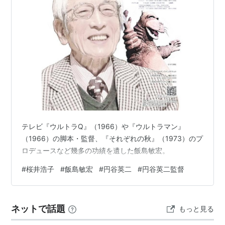
トラＱ』『ウルトラマン』が大人気番組となり、“怪獣
ブーム”の基礎を作り上げた。
１９７０年、自宅にて狭心症により死去。享年６８
歳。
テレビ『ウルトラQ』（1966）や『ウルトラマン』
（1966）の脚本・監督、『それぞれの秋』（1973）のプ
ロデュースなど幾多の功績を遺した飯島敏宏。
#
桜井浩子
#
飯島敏宏
#
円谷英二
#
円谷英二監督
ネットで話題
もっと見る