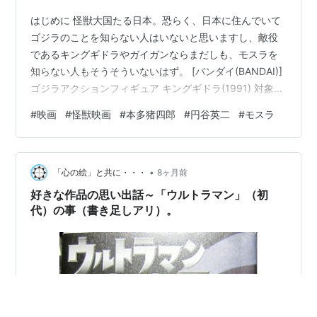
はじめに 怪獣大国たる日本。恐らく、日本に住んでいて
ゴジラのことを知らない人はいないと思いますし、敵役
であるキングギドラやガイガンならまだしも、モスラを
知らない人もそうそういないはず。 [バンダイ(BANDAI)]
ゴジラアクションフィギュア キングギドラ(1991) 対象年
齢 3 才以上 BANDAI Amazon [バンダイ(BANDAI)] ゴジ
#
映画
#
怪獣映画
#
本多猪四郎
#
円谷英二
#
モスラ
バースト ガイガン(2004) BANDAI Amazon とは言え、
モスラが『ゴジラ』シリーズとは別枠で生み出された怪
獣であることを知っている人は、途端に少なくなるので
•
はないでしょうか。ラドンもそうですが、それぞれ『モ
「心の絵」と共に・・・
8ヶ月前
スラ』と『空の大怪獣ラドン…
好きな作品の思い出話～「ウルトラマン」（初
代）の事（書き足しアリ）。