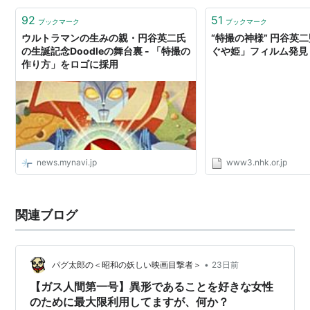
92
51
ブックマーク
ブックマーク
ウルトラマンの生みの親・円谷英二氏
“特撮の神様” 円谷英
の生誕記念Doodleの舞台裏 - 「特撮の
ぐや姫」フィルム発見 |
作り方」をロゴに採用
news.mynavi.jp
www3.nhk.or.jp
関連ブログ
•
パグ太郎の＜昭和の妖しい映画目撃者＞
23日前
【ガス人間第一号】異形であることを好きな女性
のために最大限利用してますが、何か？