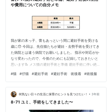
全く平気でした。 術後、…
や費用についての自分メモ
我が家の末っ子、蕾もあっという間に避妊手術を受ける
歳に😯 今回は、先住猫たちが避妊・去勢手術を受けてき
た病院とは違う病院でお願いしました。 指示や対応がか
なり変わったので、今後のためにも記録しておきたいと
思います📝 メス猫の避妊手術と準備 避妊手術に伴い絶
食・絶水をする メス猫の場合は術後服やカラーを準備す
#
猫
#
仔猫
#
避妊手術
#
避妊手術 術後着
#
術後服
る メス猫の避妊手術後と生活や費用 ちなみに蕾の避妊手
術後はというと… 替えの術後服を作った話 抜糸までの状
態と抜糸後や傷口について まとめ メス猫の避妊手術と準
•
備 避妊・去勢手術と言えば、絶食・絶水の指示がありま
何気ない日々の生活に保育のヒントを見つけたい！
3年前
す。 今回避妊手術をお願いした病院は、これまで避妊・
8-71 ユミ、手術をしてきました〜
去勢手術を受けてきた病院と…