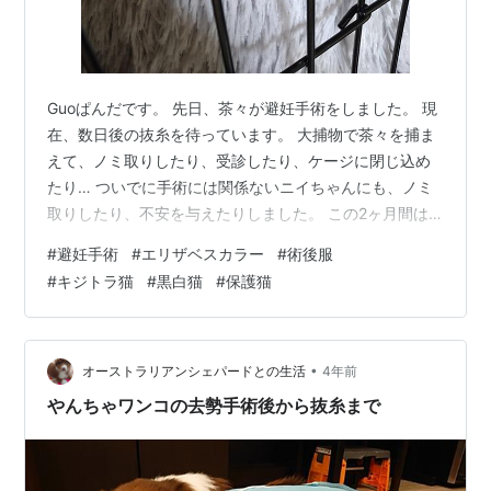
Guoぱんだです。 先日、茶々が避妊手術をしました。 現
在、数日後の抜糸を待っています。 大捕物で茶々を捕ま
えて、ノミ取りしたり、受診したり、ケージに閉じ込め
たり… ついでに手術には関係ないニイちゃんにも、ノミ
取りしたり、不安を与えたりしました。 この2ヶ月間は
茶々やニイちゃん、もちろん人間にも濃い2ヶ月でした💦
#
避妊手術
#
エリザベスカラー
#
術後服
さて、手術後の茶々は、もっと大暴れで、カラーや術後
#
キジトラ猫
#
黒白猫
#
保護猫
服（今までの手術をお願いしていた以前の病院ではなか
ったので）はボロボロになるじゃないの？くらいに思っ
ていましたが、予想に反してお利口さんの茶々。 そし
て、茶々に意地悪？をするGuoぱんだに反抗するなんと
•
オーストラリアンシェパードとの生活
4年前
も優しいニイちゃんでありました。…
やんちゃワンコの去勢手術後から抜糸まで