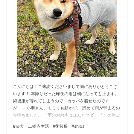
こんにちは！ご来訪くださいまして誠にありがとうござ
います！ 本降りだった昨夜の雨は朝になっても止まず。
術後服が濡れてしまうので、カッパを着せたのです
が・・ 小羽さん、１ミリも動かず。 諦めて雨が弱まるの
を待ちました。 「雨のお散歩はほんとヤダ」 「この体調
じゃクン活にも興味ないし・・」 「ただ、クサには関心
#
柴犬 二拠点生活
#
術後服
#
shiba
あり、よ」 トイレ小だけなんとか済まして、あとはほぼ