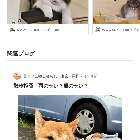
www.suzumeneko1.com
www.suzumeneko1.
関連ブログ
•
柴犬と二拠点暮らし！東京⇄長野
4ヶ月前
散歩拒否。雨のせい？服のせい？