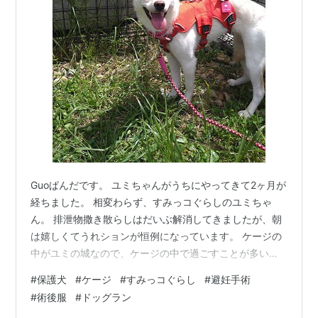
Guoぱんだです。 ユミちゃんがうちにやってきて2ヶ月が
経ちました。 相変わらず、すみっコぐらしのユミちゃ
ん。 排泄物撒き散らしはだいぶ解消してきましたが、朝
は嬉しくてうれションが恒例になっています。 ケージの
中がユミの城なので、ケージの中で過ごすことが多いの
ですが、誰もいない時にリビングの探検をしているよう
#
保護犬
#
ケージ
#
すみっコぐらし
#
避妊手術
です。 鳴くことが相変わらずないのですが、先日の明け
#
術後服
#
ドッグラン
方初めて「ワンワン」と鳴きました。部屋で寝ていたの