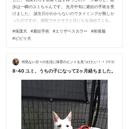
歩は一瞬のユミちゃんです。 先月中旬に避妊の手術を受
けました。 誕生日がわからないのでタイミングが難しか
ったのですが、病院でサクサクと日にちを決めてくれ、
無事に手術ができました。 手術当日、病院に連れて行く
#
保護犬
#
避妊手術
#
エリザベスカラー
#
術後服
と、珍しくGuoぱんだを追うユミ。 先生に「大丈夫だ
#
ビビり犬
よ〜」と奥の部屋に連れていかれました。 ビビり犬なの
で心配していましたが、お迎えに行くとやはりビビり犬
全開。 エリザベスカラーが怖くて、落ち込んだ顔で診察
台に乗っていました… 先生からは「ユミちゃんはちゃん
•
何気ない日々の生活に保育のヒントを見つけたい！
3年前
と子宮と卵巣がありました」と…
8-40 ユミ、うちの子になって2ヶ月経ちました。