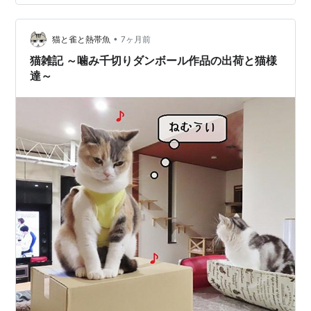
ほぼ抱っこで帰ってきました。 あまり服が濡れなくてよ
かったです。 「今はインドアで過ごしたい気分」 術後服
•
がしっくりこなくて歩きたくないのかな？とも思いま
猫と雀と熱帯魚
7ヶ月前
す。 この術後服、伸縮性はあって良いのですが、すでに
猫雑記 ～噛み千切りダンボール作品の出荷と猫様
首周りが緩くなってきてしましまし…
達～