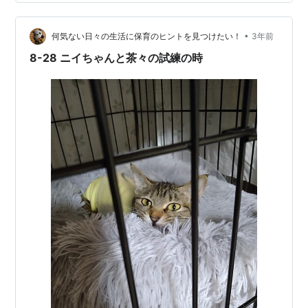
ですが、声に気づいたクロミが「にゃ！！」と教えてく
れました。それ以降は鳴くことはありませんが、徐々に
イタズラをしたり、Guoぱんだと鬼ごっこをしたりする
•
何気ない日々の生活に保育のヒントを見つけたい！
3年前
ようになっています。 GWには、ユミ…
8-28 ニイちゃんと茶々の試練の時