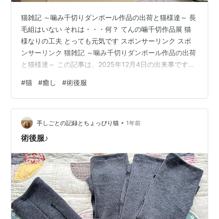
猫雑記 ～噛み千切りダンボール作品の出荷と猫様達～ 長
毛組はいない それは・・・何？ てんの噛千切作品展 猫
様なりの工夫 とっても元気です スポンサーリンク スポ
ンサーリンク 猫雑記 ～噛み千切りダンボール作品の出荷
と猫様達～ この記事は、2025年12月4日の出来事です。
長毛組はいない きなこはまだ術後服なわけです
#
猫
#
癒し
#
術後服
が・・・。 すずめは全く気にしていないようです。 きな
こも慣れてきたようで、普通に過ごしています。 新しく
届いたダンボール箱の上に乗っています。 ちょうど良さ
•
そうな大きさですね。 それは・・・何？ きなこの様子が
手しごとの記録とちょっぴり猫
1年前
なんだかおかしいです。 ・・・首回りのそれは何です
術後服♪
か？ いつもと違う…