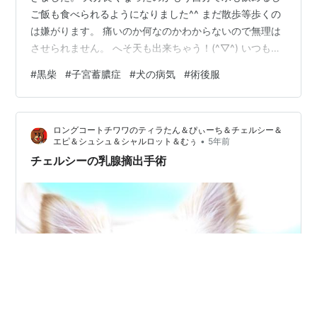
ご飯も食べられるようになりました^^ まだ散歩等歩くの
は嫌がります。 痛いのか何なのかわからないので無理は
させられません。 へそ天も出来ちゃう！(^▽^) いつも通
りになってきました。 白目を剥いています。 動物病院へ
#
黒柴
#
子宮蓄膿症
#
犬の病気
#
術後服
出発！ マナーモードのように震えながら向かいます。 到
着してしまいました。 震えは止まり覚悟が決まったのか
悟りを開いているようにも見えますね。 眠かっただけの
ロングコートチワワのティラたん＆ぴぃーち＆チェルシー＆
ようです。 ガーゼ交換中は暴れることなく大人しく受け
•
エピ＆シュシュ＆シャルロット＆むぅ
5年前
入れていました。 傷は塞がっており、もう痛みはほとん
チェルシーの乳腺摘出手術
ど感じないはずだと…