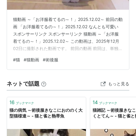
猫動画 ～「お洋服着てるの～！」2025.12.02～ 前回の動
画 「お洋服着てるの～！」2025.12.02 なんとも可愛い
スポンサーリンク スポンサーリンク 猫動画 ～「お洋服
着てるの～！」2025.12.02～ この動画は、2025年12月
02日に撮影された動画です。 前回の動画 前回は、単独行
動をするすずめの様子をご覧頂きました。
#
猫
#
猫動画
#
術後服
www.suzumeneko1.com 「お洋服着てるの～！」
2025.12.02 今回は、術後服を全く気にしていないお転婆
娘きなこの様子をご覧頂こうと思います。 昨年の冬、膀
ネットで話題
もっと見る
胱結石が見つかり療法食でも溶けず、シュウ酸カルシウ
ム結石の疑いで結石を除去する手…
16
14
ブックマーク
ブックマーク
猫の病気 ～術後服きなこにおののく大
猫雑記 ～術後服きな
型猫様達～ - 猫と雀と熱帯魚
くとてん～ - 猫と雀