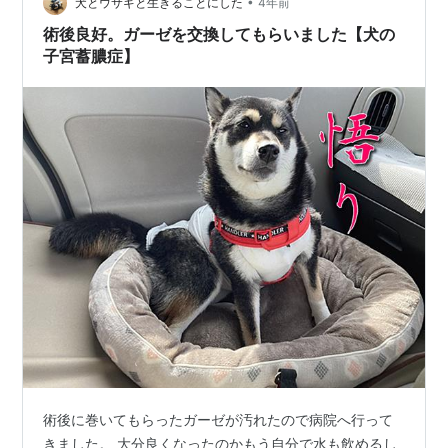
後1回目の獣医さんチェックではちょっときつめに舐めな
•
犬とウサギと生きることにした
4年前
いようにと注意されました。…
術後良好。ガーゼを交換してもらいました【犬の
子宮蓄膿症】
術後に巻いてもらったガーゼが汚れたので病院へ行って
きました。 大分良くなったのかもう自分で水も飲めるし