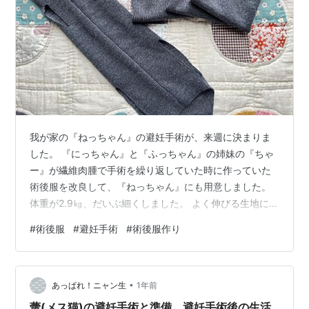
我が家の『ねっちゃん』の避妊手術が、来週に決まりま
した。 『にっちゃん』と『ふっちゃん』の姉妹の『ちゃ
ー』が繊維肉腫で手術を繰り返していた時に作っていた
術後服を改良して、『ねっちゃん』にも用意しました。
体重が2.9㎏、だいぶ細くしました。 よく伸びる生地にし
たので、多少サイズが合わなくても大丈夫そうです(^^)
#
術後服
#
避妊手術
#
術後服作り
首→前足→後ろ足の順で着せてみました。 伸びる生地な
ので、難なく試着完了です！ しばらくは、ピョコピョコ
と歩き方が変でしたが、 おもちゃで誘って慣れてもらい
•
ました。大丈夫そうです♪ こちらは、『ちゃー』です。
あっぱれ！ニャン生
1年前
いつもハンカチを首に巻いたりしていたので、術後服は
蕾(メス猫)の避妊手術と準備、避妊手術後の生活