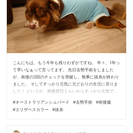
こんにちは。もう今年も残りわずかですね。 年々、1年っ
て早いなぁって言ってます。 先日去勢手術をしました
が、術後の2回のチェックを突破し、無事に抜糸が終わり
ました。 そしてすっかり元気に元どおりの生活に戻りま
した！ というか、術後翌日くらいからすっかり元気でし
たが(^^) この術後服も大人しく着ていたのは最初だけ。
#
オーストラリアンシェパード
#
去勢手術
#
術後服
自らマジックテープを剥がして、脱いで噛みちぎってい
#
エリザベスカラー
#
抜糸
ました。。。 一度破れたマジックテープの箇所を縫いま
したが、１日も持たずとまたしてもボロボロにされたの
で、もう諦めました。 そして患部を舐めてしまって、術