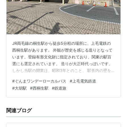
JR両毛線の桐生駅から徒歩5分程の場所に、上毛電鉄の
西桐生駅があります。 外観が歴史を感じる造りとなって
います。登録有形文化財に指定されており、関東の駅百
選にも選定されています。 造りが大正時代っぽいです。
しかし当駅の開業は、昭和3年とのこと。 駅舎内の壁を
見ると歴史を感じます。運賃表とか昭和というよりも大
#
ぐんまワンデーローカルパス
#
上毛電気鉄道
正とか明治時代っぽい。 ここでも列車が行ったばかりだ
#
大胡駅
#
西桐生駅
#
鉄道旅
ったので、25分程待ちます。そして、列車が到着するま
で、ホームには入れません。 西桐生駅前には、無料の観
光地を巡るバスが停車します。本数は少ないのですが、
関連ブログ
時間が合えば利用するのもよいかと思います。 こんなイ
モムシのようなバスに乗れるはずです…