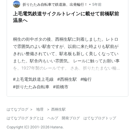
•
折りたたみ自転車で鉄道旅、出発輪行！
5年前
上毛電気鉄道サイクルトレインに載せて前橋駅前
温泉へ
桐生の街中ポタの後、西桐生駅に到着しました。レトロ
で雰囲気のよい駅舎ですが、以前に来た時よりも駅前が
きれい整備されていて、駅名板も新しく美しくなってい
ました。駅舎内もいい雰囲気。 レールに触ってお願い事
を。1927年製のレールです。 さあ、折りたたまない輪行
です！上毛電気鉄道は、平日のラッシュ時外と土休日は
#
上毛電気鉄道上毛線
#
西桐生駅
#
輪行
終日、サイクルトレインが実施されています。これで中
#
折りたたみ自転車
#
前橋市
央前橋まで行きましょう。 井の頭線から来た上毛電気鉄
道700形。編成によって色が異なっていて、井の頭線ス
ピリットが引き継がれていますね。 2両編成で、自転車
はてなブログ
>
地理
>
西桐生駅
は進行方向の後ろの車両に載せます。私の他にもう一台
はてなブログ タグとは
ヘルプ
開発ブログ
はてなブログトップ
クロスバイクが。サイクリストという感…
Copyright (C) 2001-
2026
Hatena.