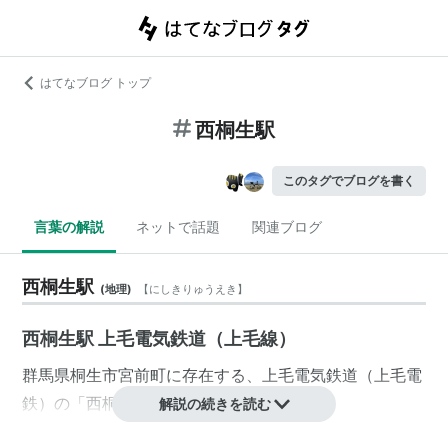
はてなブログ トップ
西桐生駅
このタグでブログを書く
言葉の解説
ネットで話題
関連ブログ
西桐生駅
(
地理
)
【
にしきりゅうえき
】
西桐生駅 上毛電気鉄道（上毛線）
群馬県
桐生市
宮前町
に存在する、
上毛電気鉄道
（
上毛電
鉄
）の「
西桐生
」駅。
解説の続きを読む
JR東日本
両毛線
の
桐生駅
とは、徒歩7分ほど約500mほ