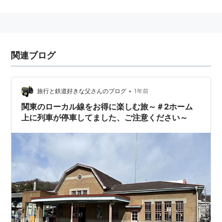
ど離れている。
■
上毛電気鉄道上毛線
中央前橋駅
…
心臓血管センター駅
…
大胡駅
…
赤城駅
…
関連ブログ
丸山下駅
←「
西桐生駅
」
•
旅行と鉄道好きな父さんのブログ
1年前
○
リスト
：
駅キーワード
関東のローカル線をお得に楽しむ旅～＃2ホーム
○
リスト
：
駅つきキーワード
上に列車が停車してました、ご注意ください～