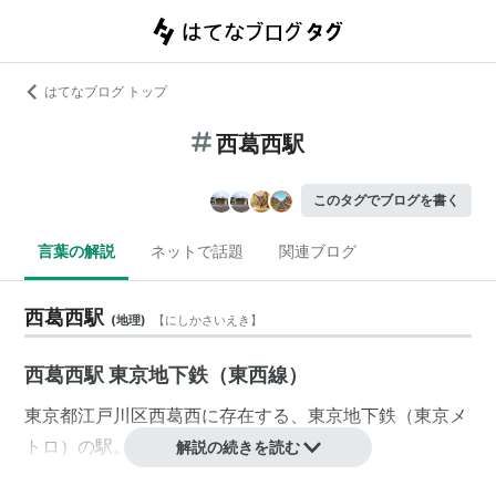
はてなブログ トップ
西葛西駅
このタグでブログを書く
言葉の解説
ネットで話題
関連ブログ
西葛西駅
(
地理
)
【
にしかさいえき
】
西葛西駅 東京地下鉄（東西線）
東京都
江戸川区
西葛西
に存在する、
東京地下鉄
（
東京メ
トロ
）の駅。
解説の続きを読む
1979年10月1日開業。