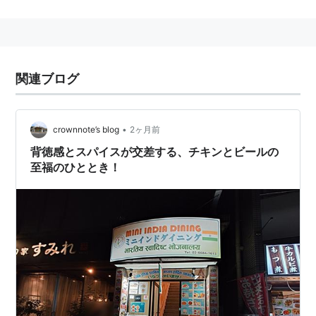
相対式ホーム2面2線の高架駅。
2013年8月26日には、太陽光発電システムを導入。
797m²に太陽光パネルを設置し、99kWの発電能力を有
する。
関連ブログ
●
東京メトロ東西線
《各駅停車と通勤快速が停車》
中野駅
(
T01
)…
高田馬場駅
(
T03
)…
大手町駅
(
T09
)…
南
•
crownnote’s blog
2ヶ月前
砂町駅
(
T15
) ←「
西葛西駅
(
T16
)」→
葛西駅
(
T17
)−
浦
背徳感とスパイスが交差する、チキンとビールの
安駅
(
T18
)…
妙典駅
(
T21
)…
西船橋駅
(
T23
)
至福のひととき！
■
JR中央・総武線（
各駅停車
）直通（
中野
以西）
…(至・
荻窪駅
吉祥寺駅
三鷹駅
)
●
東葉高速鉄道
直通（
西船橋
以遠）…(至・
八千代
緑が丘駅
東葉勝田台駅
)
■
JR中央・総武線（
各駅停車
）直通（
西船橋
以
東）…(至・
津田沼駅
)