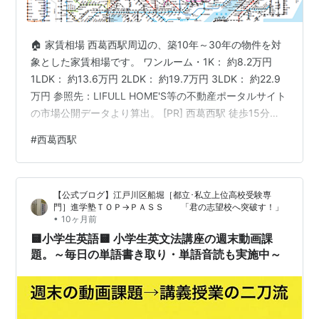
🏠 家賃相場 西葛西駅周辺の、築10年～30年の物件を対
象とした家賃相場です。 ワンルーム・1K： 約8.2万円
1LDK： 約13.6万円 2LDK： 約19.7万円 3LDK： 約22.9
万円 参照先：LIFULL HOME'S等の不動産ポータルサイト
の市場公開データより算出。 [PR] 西葛西駅 徒歩15分以
内の中古マンション一覧（Yahoo!不動産） 🚃 鉄道情報
#
西葛西駅
24時間営業のスーパーや多彩な飲食店が駅前に集結し、
生活利便性の極めて高い街です。 １日の乗降客数 東京地
下鉄：約96,500人 東京メトロ東西線（中野・三鷹方面／
【公式ブログ】江戸川区船堀［都立･私立上位高校受験専
西船橋・津田沼・東葉勝田台方面） 停車する列車の優等
門］進学塾ＴＯＰ→ＰＡＳＳ 「君の志望校へ突破す！」
種別： …
•
10ヶ月前
🟨小学生英語🟨 小学生英文法講座の週末動画課
題。～毎日の単語書き取り・単語音読も実施中～