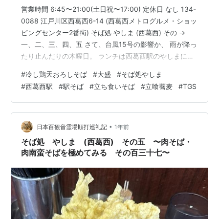
営業時間 6:45〜21:00(土日祝〜17:00) 定休日 なし 134-
0088 江戸川区西葛西6-14 (西葛西メトログルメ・ショッ
ピングセンター2番街) そば処 やしま (西葛西) その →
一、二、三、四、五 さて、台風15号の影響か、 雨が降っ
たり止んだりの木曜日。 ランチは西葛西駅のやしまに、
17日=2週3日ぶりの訪問。 (写真撮影後に駐輪可能な場所
#
冷し鶏天おろしそば
#
大盛
#
そば処やしま
に移動しております) 今日は鶏天を冷しで頂きましょう。
#
西葛西駅
#
駅そば
#
立ち食いそば
#
立喰蕎麦
#
TGS
大盛は150円なので現マイルールOK。 冷し鶏天おろしそ
ば(800円)+大盛(150円)。 鶏天は巨大なものが二つゴロ
ゴロ。 肉の味付けはほとんど唐揚げ。 揚げたてではあり
ませ…
•
日本百観音霊場順打巡礼記
1年前
そば処 やしま (西葛西) その五 〜肉そば・
肉南蛮そばを極めてみる その百三十七〜