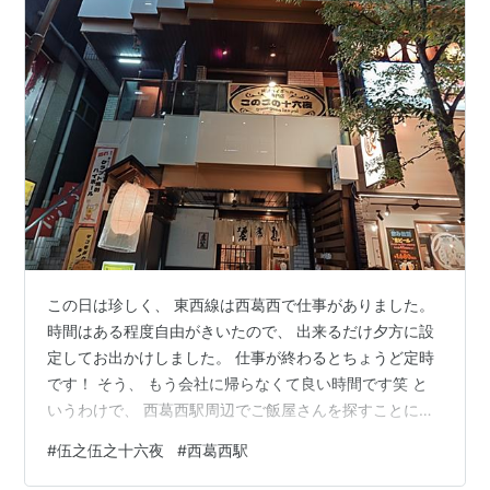
この日は珍しく、 東西線は西葛西で仕事がありました。
時間はある程度自由がきいたので、 出来るだけ夕方に設
定してお出かけしました。 仕事が終わるとちょうど定時
です！ そう、 もう会社に帰らなくて良い時間です笑 と
いうわけで、 西葛西駅周辺でご飯屋さんを探すことにし
ました！ 計算通りです笑 少し歩き回って、 お世話にな
#
伍之伍之十六夜
#
西葛西駅
るのは、、、、、 伍之伍之十六夜さんです～ 2階のお店
です。 看板には、 ごのごの十六夜と書いていますね。