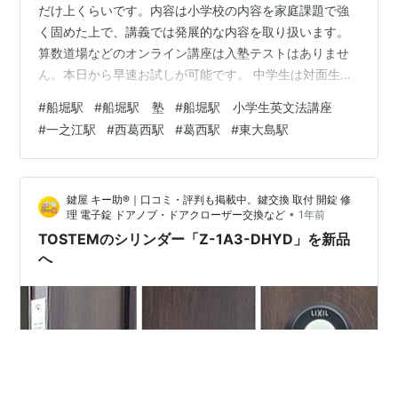
だけ上くらいです。内容は小学校の内容を家庭課題で強
く固めた上で、講義では発展的な内容を取り扱います。
算数道場などのオンライン講座は入塾テストはありませ
ん。本日から早速お試しが可能です。 中学生は対面生、
zoom生、単科生ともに定期テストの点数による入塾基準
#
船堀駅
#
船堀駅 塾
#
船堀駅 小学生英文法講座
がございます。 ◆目次◆ 1⃣ ４月体験生を募集中！2⃣ 小
#
一之江駅
#
西葛西駅
#
葛西駅
#
東大島駅
５算数国語クラス始まりました！3⃣ 小学生英文法講座の
お知らせ4⃣ 中学生単科コースのお知らせ5⃣ 小学生算数
学力定着キャンペーン 体験授業についてはブログの該当
鍵屋 キー助®｜口コミ・評判も掲載中。鍵交換 取付 開錠 修
学年の授業記事内をご覧下さい。 突破す！突破す！突破
•
理 電子錠 ドアノブ・ドアクローザー交換など
1年前
す！突破す！突破す…
TOSTEMのシリンダー「Z-1A3-DHYD」を新品
へ