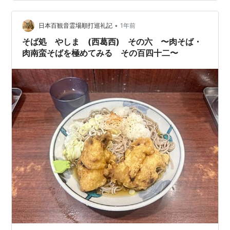
う！！10月23日から４週間体験できます！！ ●小学生の
入塾テストの合格ラインは全国平均点より少しだけ上く
らいです。テストの内容は学校の教科書レベルでそれを
•
日本百観音霊場順打巡礼記
1年前
まとめた総…
そば処 やしま (西葛西) その六 〜肉そば・
肉南蛮そばを極めてみる その百四十二〜