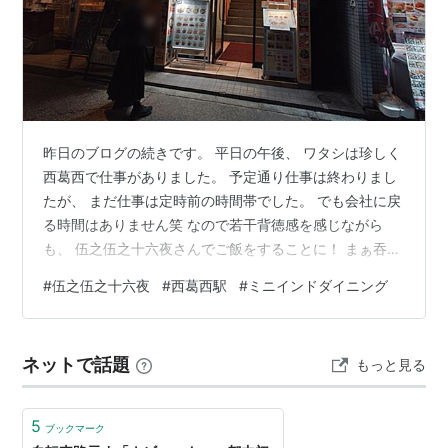
○
リスト
：
駅キーワード
○
リスト
：
駅つきキーワード
昨日のブログの続きです。 平日の午後、 ワタシは珍しく
西葛西で仕事がありました。 予定通り仕事は終わりまし
たが、 まだ仕事は定時前の時間帯でした。 でも会社に戻
る時間はありません笑 なので若干背徳感を感じながら
も、 伍之伍之十六夜さんでご飯をすることに！ まぁ吞み
なんですが笑 たまには良いですよねー よねー？？ 伍之
#
伍之伍之十六夜
#
西葛西駅
#
ミニインドダイニング
伍之十六夜さんは一品一品凝った料理ばかりで、 どれも
とっても美味しかったです。 さて一次会が終わってもま
だ少し早い時間です笑 とくれば、、、、、 ミニインドダ
ネットで話題
もっと見る
イニングさんです～ はい、 2軒目に突入です～笑 1軒目
はわざと〆ずにお会計をし、 もう1軒行こうと決めていま
した！ 店頭か…
5
ブックマーク