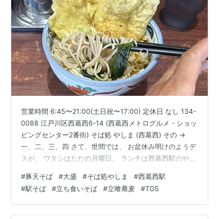
営業時間 6:45〜21:00(土日祝〜17:00) 定休日 なし 134-
0088 江戸川区西葛西6-14 (西葛西メトログルメ・ショッ
ピングセンター2番街) そば処 やしま (西葛西) その →
一、二、三、四 さて、世間では、 お盆休み明けのようデ
スが、 ワタシはただの月曜日。 ランチは西葛西駅のやし
まに、 14日=2週ぶりの訪問。 (写真撮影後に駐輪可能な
#
豚天そば
#
大盛
#
そば処やしま
#
西葛西駅
場所に移動しております) “とり天そば”には、 ”冷し鶏天
#
駅そば
#
立ち食いそば
#
立喰蕎麦
#
TGS
おろし”そばがあるのに、 "豚天そば”はなぜか、 ”温そ
ば”のみで、 “冷そば”がありません。 大盛は150円なので
現マイルールOK。 豚天そば(630円)+大盛(150円)。…