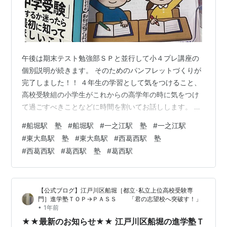
午後は期末テスト勉強部ＳＰと並行して小４プレ講座の
個別説明が続きます。 そのためのパンフレットづくりが
完了しました！！ ４年生の学習として気をつけること、
高校受験組の小学生がこれからの高学年の時に気をつけ
て過ごすべきことなどに時間を割いてお話しします。 講
座の説明は用紙に書いてあるのでほぼしません😁 「後は
#
船堀駅 塾
#
船堀駅
#
一之江駅 塾
#
一之江駅
ご家庭で用紙をゆっくりとご覧になってご検討いただ
#
東大島駅 塾
#
東大島駅
#
西葛西駅 塾
き、またご連絡ください」で終了です。あと下記のリン
#
西葛西駅
#
葛西駅 塾
#
葛西駅
ク先もお願いします。 間違った勉強法を身につけたまま
中学生にならないように、多くの４年生に集まってもら
いたいです！！ お問い合わせお待ちしております。
【公式ブログ】江戸川区船堀［都立･私立上位高校受験専
↓↓↓こちらのブログへの応援クリックをお願…
門］進学塾ＴＯＰ→ＰＡＳＳ 「君の志望校へ突破す！」
•
1年前
★★最新のお知らせ★★ 江戸川区船堀の進学塾Ｔ