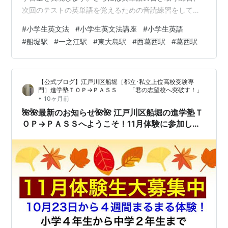
次回のテストの英単語を覚えるための音読練習をして音
声ファイルを提出するなど、LINEを利用して塾とのやり
#
小学生英文法
#
小学生英文法講座
#
小学生英語
とりが毎日のように行われています。 詳しくはこちら
#
船堀駅
#
一之江駅
#
東大島駅
#
西葛西駅
#
葛西駅
へ。 冬休みに英語の特別講座を開催します！ 英語がとて
も苦手な中学生、中学入学に向けてこれから勉強を始め
たい小６生のための講義授業を行います！入塾基準・入
【公式ブログ】江戸川区船堀［都立･私立上位高校受験専
塾テストなどはありません。奮ってご参加ください！！
門］進学塾ＴＯＰ→ＰＡＳＳ 「君の志望校へ突破す！」
Ｔ…
•
10ヶ月前
🌺🌺最新のお知らせ🌺🌺 江戸川区船堀の進学塾Ｔ
ＯＰ→ＰＡＳＳへようこそ！11月体験に参加しよ
う！「小４講座」「新中１募集」「小学生英文法
講座」「オンライン算数道場」についてなどはこ
ちらから。