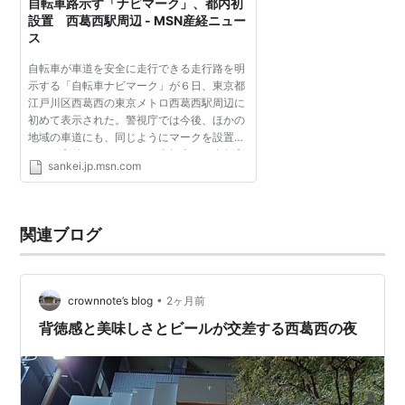
自転車路示す「ナビマーク」、都内初
設置 西葛西駅周辺 - MSN産経ニュー
ス
自転車が車道を安全に走行できる走行路を明
示する「自転車ナビマーク」が６日、東京都
江戸川区西葛西の東京メトロ西葛西駅周辺に
初めて表示された。警視庁では今後、ほかの
地域の車道にも、同じようにマークを設置し
ていく方針。 マークは、自転車と、進行方
sankei.jp.msn.com
向を示す矢印が白色で描かれた縦４メートル
×横０・４メートル...
関連ブログ
•
crownnote’s blog
2ヶ月前
背徳感と美味しさとビールが交差する西葛西の夜