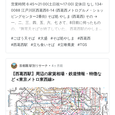
営業時間 6:45〜21:00(土日祝〜17:00) 定休日 なし 134-
0088 江戸川区西葛西6-14 (西葛西メトログルメ・ショッ
ピングセンター2番街) そば処 やしま (西葛西) その →
一、二、三、四、五、六、七 さて、8日前に伺ったもの
の、 "舞茸天そば”が終了していた、 西葛西駅のやしま
に、 “ごぼう天そば”を食べる為に、 ADV160で再訪しま
#
ごぼう天そば
#
大盛
#
そば処やしま
#
西葛西
した。 食事をするのは”春菊天そば”以来、 102日=14週4
#
西葛西駅
#
立ち食いそば
#
立喰蕎麦
#
TGS
日=3ヶ月12日ぶりです。 (写真撮影後に駐輪可能な場所
に移動しております) ”ごぼう天”は単品トッピングも、
“かけそば"との差額も190円。 大盛は150円なので現マ
イ…
•
首都圏 駅別リサーチ
4ヶ月前
【西葛西駅】周辺の家賃相場・鉄道情報・特徴な
ど <東京メトロ東西線>