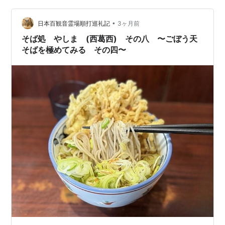
さっそく入店してみましょうー 開店一番乗りです！ そ
•
う、 正確にはまだ少し定時には早かったのです笑 会社に
日本百観音霊場順打巡礼記
3ヶ月前
は内緒で飲み始めます笑 たまには良いですよねー よ
そば処 やしま (西葛西) その八 〜ごぼう天
ね？？ もちろん、…
そばを極めてみる その四〜