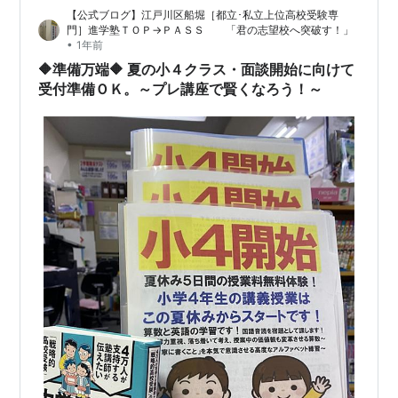
【公式ブログ】江戸川区船堀［都立･私立上位高校受験専
門］進学塾ＴＯＰ→ＰＡＳＳ 「君の志望校へ突破す！」
•
1年前
🔶準備万端🔶 夏の小４クラス・面談開始に向けて
受付準備ＯＫ。～プレ講座で賢くなろう！～