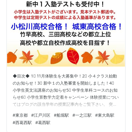
◆目次◆ 1⃣ 11月体験生を大募集中！2⃣ 小４クラス始動
のお知らせ！3⃣ 新中１の入塾審査を開始しました！4⃣
小学生英文法講座のお知らせ5⃣ 中学生単科コースのお知
らせ6⃣ 小学生算数学力定着キャンペーン 体験授業につい
てはブログの該当学年の授業記事内をご覧下さい。 突破
す！突破す！突破す！突破す！突破す！突破す！ 1⃣ 11月
#
東京都
#
江戸川区
#
船堀駅
#
一之江駅
#
東大島駅
体験生を大募集中！ 授業料無料での体験授業を行ってお
#
西葛西駅
#
葛西駅
ります！一緒に頑張って成績をグンと伸ばしましょ