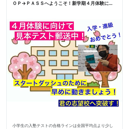
ＯＰ→ＰＡＳＳへようこそ！新学期４月体験に参
加しよう！「新中１募集」「小学生英文法講座」
「オンライン算数道場」についてなどはこちらか
ら。
小学生の入塾テストの合格ラインは全国平均点より少し