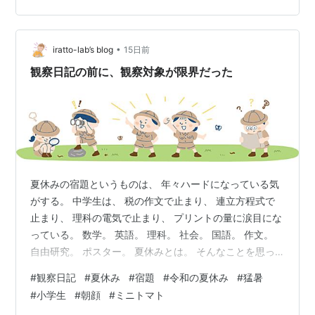
zun22.hatenablog.com 【広告です💕】 農園直売 多肉植
物 寄せ植え エケベリア属 ストリクチフローラ ノヴァ
（単）大 観葉植物 イン…
•
iratto-lab’s blog
15日前
観察日記の前に、観察対象が限界だった
夏休みの宿題というものは、 年々ハードになっている気
がする。 中学生は、 税の作文で止まり、 連立方程式で
止まり、 理科の電気で止まり、 プリントの量に涙目にな
っている。 数学。 英語。 理科。 社会。 国語。 作文。
自由研究。 ポスター。 夏休みとは。 そんなことを思っ
ていたら、 ニュースで見かけてしまった。 小学生の朝顔
#
観察日記
#
夏休み
#
宿題
#
令和の夏休み
#
猛暑
やミニトマトが、 猛暑で夏休み前に弱ったり、 枯れたり
#
小学生
#
朝顔
#
ミニトマト
しているらしい。 ……。 えらいことになっている。 小学