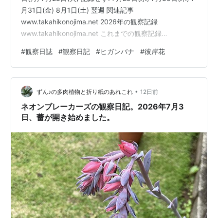
月31日(金) 8月1日(土) 翌週 関連記事
www.takahikonojima.net 2026年の観察記録
www.takahikonojima.net これまでの観察記録
www.takahikonojima.net ヒガンバナ記録の最初の説明
#
観察日誌
#
観察日記
#
ヒガンバナ
#
彼岸花
www.takahikonojima.net
•
ずん♪の多肉植物と折り紙のあれこれ
12日前
ネオンブレーカーズの観察日記。2026年7月3
日、蕾が開き始めました。