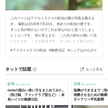
このページはアドロミスクスの松虫の蕾の写真を載せま
す。 撮影は2026年7月22日。 初めての松虫の蕾です。
ずっと花が咲かないのでこれが花なのかと思ってしまっ
たくらいです。 密が見えます。 この先の部分が開いて花
になります。 これが松虫です。 もしかしたら違うのか
も？と思いつつ、他に似た多肉がみつからないのです。
#
アドロミスクスの松虫
#
観察日記
#
シニアはのんびり
2026年7月22日撮影。 アドロミスクス属 松虫 撮影のた
めにちょっと出ただけなのに蚊に刺されましたぁ😢
zun22.hatenablog.com zun22.hatenablog.com
ネットで話題
もっと見る
zun22.hatenablog.com zun22.hatenablog.com ラン
キ…
679
378
ブックマーク
ブックマーク
noteの面白い使い方をまとめてみた。
塩麹ができるまで（初
（投げ銭、ファンクラブ型など） - 灰
発酵させるための観察日
色ハイジの観察日記
ダイアリー平民新聞