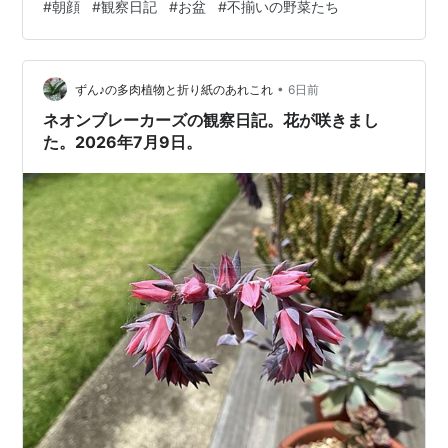
#
朝顔
#
観察日記
#
お盆
#
不揃いの野菜たち
います葉を大きく開きそろそろの雰囲気を醸し出してい
ます 上の画像の右側て枚には小さな双葉が多く出てきて
いますなぜ、今頃になって発芽したのかよくわかりませ
•
んがまあ、にぎやかに咲いてくれればヨシ！とします 続
ずん♪の多肉植物と折り紙のあれこれ
6日前
いて花壇の朝顔です 花壇の朝顔 こちらも、ネットの上部
ネオンブレーカーズの観察日記。花が咲きまし
の弦がしっかりし…
た。2026年7月9日。