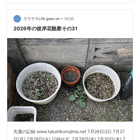
っとしているようだけど指で触ると意外とスベスベとし
ています。 硬くて肉厚なのですよ💕 去年の記録です。⇓
zun22.hatenablog.com zun22.hatenablo…
•
ララララLife goes on
9日前
2026年の彼岸花観察その31
先週の記録 www.takahikonojima.net 7月26日(日) 7月27
日(月) 7月28日(火) 記録せず. 7月29日(水) 7月30日(木) 7