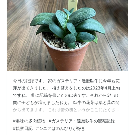
今日の記録です。 家のガステリア・達磨臥牛に今年も花
芽が出てきました。 植え替えをしたのは2023年4月上旬
ですね。 札に記録を書いたのは夫です。それから3年の
間に子どもが増えましたねぇ。 臥牛の花芽は葉と葉の間
から出てきます。 これは蕾の塊というかここにたくさん
の蕾が集まっているのですよ。 花軸を伸ばしながら蕾が
#
趣味の多肉植物
#
ガステリア・達磨臥牛の観察記録
成長して花が咲きます。 植物は不思議がいっぱい。 達磨
#
観察日記
#
シニアはのんびりが好き
臥牛の葉の表面をマクロレンズで見ています。 ザラザラ