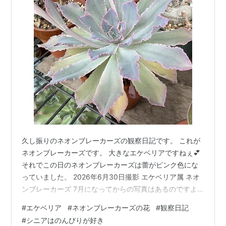
久し振りのネオンブレーカーズの観察日記です。 これが
ネオンブレーカーズです。 大きなエケベリアですねぇ💕
それでこの日のネオンブレーカーズは蕾がピンク色にな
っていました。 2026年6月30日撮影 エケベリア属 ネオ
ンブレーカーズ 7月になってからの写真はあるのですよ
ぉ。 だけど整理が進まなくて😢 写真を見ているとどれも
#
エケベリア
#
ネオンブレーカーズの花
#
観察日記
これも捨て難くてねぇ。 困ったものです。
#
シニアはのんびりが好き
zun22.hatenablog.com zun22.hatenablog.com