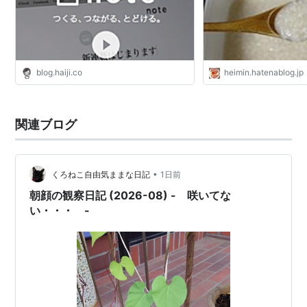
blog.haiji.co
heimin.hatenablog.jp
関連ブログ
•
くろねこ自由気ままな日記
1日前
朝顔の観察日記 (2026-08) - 咲いてな
い・・・ -