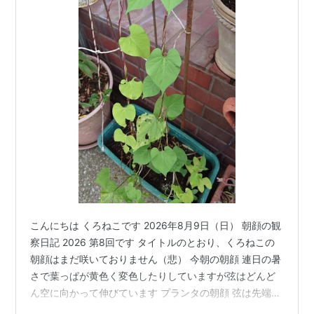
こんにちは くろねこです 2026年8月9日（日） 朝顔の観
察日記 2026 第8回です タイトルのとおり、くろねこの
朝顔はまだ咲いておりません（悲） 今朝の朝顔 連日の暑
さで葉っぱが黄色く変色したりしていますが弦はどんど
ん空に向かって伸びています プランタの朝顔 弦は先端に
行くほど太くしっかりした弦というか「茎」に成長して