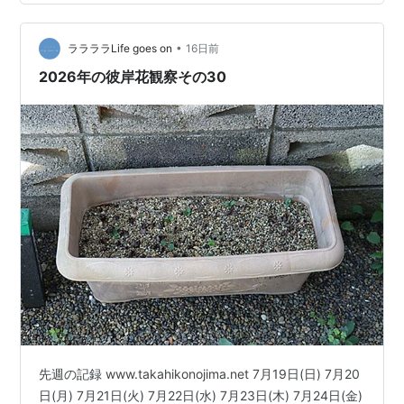
生の夏休みといえば、 朝顔。 ミニトマト。 観察日記。
これはもう、 夏の定番である。 終業式の日に、 大きな
鉢を持って帰る子どもたち。 それを横で支える保護者。
•
ララララLife goes on
16日前
…
2026年の彼岸花観察その30
先週の記録 www.takahikonojima.net 7月19日(日) 7月20
日(月) 7月21日(火) 7月22日(水) 7月23日(木) 7月24日(金)