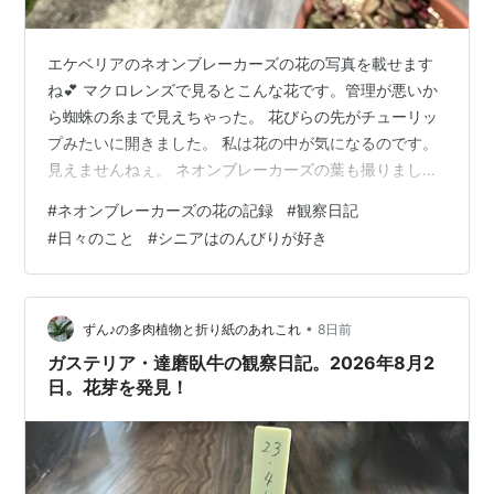
エケベリアのネオンブレーカーズの花の写真を載せます
ね💕 マクロレンズで見るとこんな花です。管理が悪いか
ら蜘蛛の糸まで見えちゃった。 花びらの先がチューリッ
プみたいに開きました。 私は花の中が気になるのです。
見えませんねぇ。 ネオンブレーカーズの葉も撮りまし
た。 柔らかなフリルとピンク色が綺麗ですねぇ。でも多
#
ネオンブレーカーズの花の記録
#
観察日記
肉植物ですから触ると硬いですよ💕 2026年7月9日撮
#
日々のこと
#
シニアはのんびりが好き
影。 zun22.hatenablog.com zun22.hatenablog.com
zun22.hatenablog.com zun22.hatenablog.com
zun22.hatenablog.com ランキング参加中多肉…
•
ずん♪の多肉植物と折り紙のあれこれ
8日前
ガステリア・達磨臥牛の観察日記。2026年8月2
日。花芽を発見！