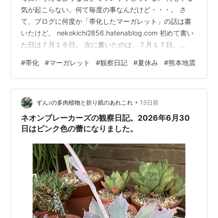
気が起こらない。何て毎度の事なんだけど・・・。 さ
て、ブログに何度か「帯化したマーガレット」の話は書
いたけど。 nekokichi2856.hatenablog.com 初めて書い
た日は７月１６日。 次に書いたのは、７月１７日。
nekokichi2856.hatenablog.com だんだん観察日記のよ
#
帯化
#
マーガレット
#
観察日記
#
夏休み
#
熊本地震
うになり・・・。 nekokichi2856.hatenablog.com これ
は、７月２０日に撮った写真。 だんだん花芯が３つに分
かれていった。 ねこ吉には、阿修羅像の顔にように見え
•
た。 上は７月２３日の写真だけど、酷暑のせいもあって
ずん♪の多肉植物と折り紙のあれこれ
13日前
かな…
ネオンブレーカーズの観察日記。2026年6月30
日はピンク色の蕾になりました。