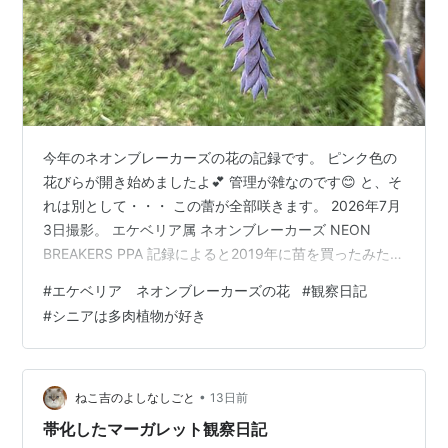
今年のネオンブレーカーズの花の記録です。 ピンク色の
花びらが開き始めましたよ💕 管理が雑なのです😊 と、そ
れは別として・・・ この蕾が全部咲きます。 2026年7月
3日撮影。 エケベリア属 ネオンブレーカーズ NEON
BREAKERS PPA 記録によると2019年に苗を買ったみたい
ですよ。 それから2022年に初めての花が咲いたみたい。
#
エケベリア ネオンブレーカーズの花
#
観察日記
2019年のこれが買った頃のネオンブレーカーズです。 葉
#
シニアは多肉植物が好き
っぱの端が赤くて綺麗ですよねぇ💕 フリル系のエケベリ
アです。 zun22.hatenablog.com
zun22.hatenablog.com ランキング参加中多肉植物＆サ
ボテン ランキング参加中四…
•
ねこ吉のよしなしごと
13日前
帯化したマーガレット観察日記