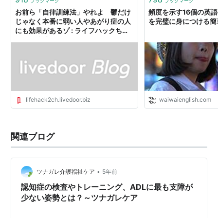
ブックマーク
ブックマーク
お前ら「自律訓練法」やれよ 鬱だけ
頻度を示す16個の英
じゃなく本番に弱い人やあがり症の人
を完璧に身につける簡
にも効果があるゾ : ライフハックちゃ
んねる弐式
lifehack2ch.livedoor.biz
waiwaienglish.com
関連ブログ
•
ツナガレ介護福祉ケア
5年前
認知症の検査やトレーニング、ADLに最も支障が
少ない姿勢とは？～ツナガレケア