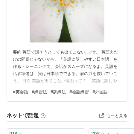
要約 英語で話そうとしても出てこない…それ、英語力だ
けの問題じゃないかも。「英語に訳しやすい日本語」を
作るトレーニングで、会話がスムーズになるよ。英語を
話す準備は、実は日本語でできる。肩の力を抜いていこ
う。 目次 英語が出てこない理由って？ 「英語に訳しや
すい日本語」って何？ 実例でトレーニングしてみよう 長
#
英会話
#
練習法
#
訓練法
#
会話練習
#
外国語
い日本語は分割すればいい 会話でも試験でも使えるスキ
ル 結局いちばん大事なこと 🌐 この記事を書いた人：こっ
そり（プロフィール・まとめ記事はこちら） 1. 英語が出
ネットで話題
もっと見る
てこない理由って？ 英語を話そう！って意気込んだ瞬
間、頭が真っ白になることってあるよね。文法も単語も
ある程度知ってるはずなのに…
918
798