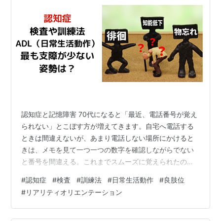
認知症と記憶障害 70代になると「最近、電話番号が覚え
られない」とこぼす方が増えてきます。自宅へ電話する
ときは間違えないが、あまり電話しない場所にかけると
きは、メモを見て一つ一つの数字を確認しながらでない
と番号を間違える。これまでスムーズに覚えられたの
に……と認知症を疑う人もいます。しかし受診しても、ほ
#
認知症
#
検査
#
訓練法
#
日常生活動作
#
良肢位
とんどが認知症でないケースが多いです。こうした場合
#
リアリティオリエンテーション
に考えられるのは、短期記憶の障害です。 認知症と記憶
障害 短期記憶とは エピソード記憶 意味記憶 手続き記憶
遠隔記憶 認知症と記憶 認知症の検査とは ＭＭＳＥ ＦＡ