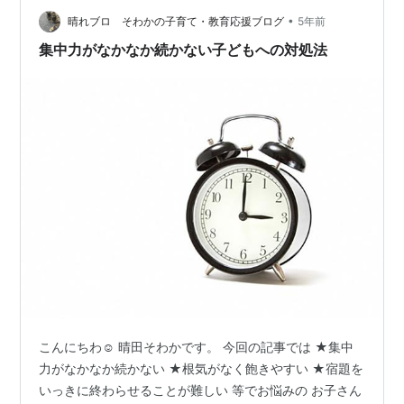
ＳＴ 改訂長谷川式簡易知能評価スケール ＣＤＲ 日常生
•
晴れブロ そわかの子育て・教育応援ブログ
5年前
活自立度の判断基準 レベル…
集中力がなかなか続かない子どもへの対処法
こんにちわ☺ 晴田そわかです。 今回の記事では ★集中
力がなかなか続かない ★根気がなく飽きやすい ★宿題を
いっきに終わらせることが難しい 等でお悩みの お子さん