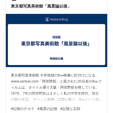
うといたたまれなかった。 私が1カ月入院している間、彼
東京都写真美術館「風景論以後」
は３回見舞いに来てくれた。すまなそうに…
東京都写真美術館 今井祝雄の8㎜映像に釘付けになる。
www.sankei.com「阿倍野筋」と題された20分余の8㎜フ
ィルムは、タイトル通り大阪・阿倍野筋を映している。
1976、7年の阿倍野筋はまさしく私の中学生時代、祖父
の家の近辺。 サーッと脳裏に記憶が蘇り、8㎜という自
分が手にしていたキャメラ、映像と重なる。 懐かしさと
#
記憶のチカラ
#
風景の記憶
#
記憶と忘却
いうより、忘れていた風景が次から次へと蘇って来る驚