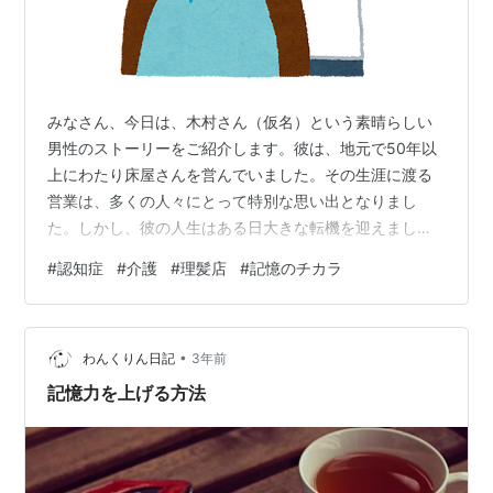
みなさん、今日は、木村さん（仮名）という素晴らしい
男性のストーリーをご紹介します。彼は、地元で50年以
上にわたり床屋さんを営んでいました。その生涯に渡る
営業は、多くの人々にとって特別な思い出となりまし
た。しかし、彼の人生はある日大きな転機を迎えまし
た。 木村さんは82歳にして、床屋の仕事に情熱を捧げて
#
認知症
#
介護
#
理髪店
#
記憶のチカラ
きました。しかし、徐々に手元が不安定になり、お客さ
んに怪我をさせることが増えてきたというのです。その
悲しい現実を見つめながら、木村さんの奥さんは重要な
•
決断を下すことになりました。彼女は、夫の安全とお客
わんくりん日記
3年前
さんの幸福を考え、お店を閉めることを決断したので
記憶力を上げる方法
す。 しかし、木村さん自身はこの決断に納得できなか…