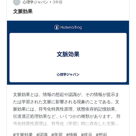
•
字をそのまま覚えようとして苦労してきました。文字を
心理学ジャパン
3年前
一字一句間違えずに記憶するのは、とても疲れてしまっ
文脈効果
て別のことが覚えられなかった…
文脈効果とは、情報の想起や認識が、その情報が提示ま
たは学習された文脈に影響される現象のことである。文
脈効果には、符号化特異性原理、状態依存的記憶効果、
伝達適正処理効果など、いくつかの種類があります。 符
号化特異性原理は、符号化（学習）時に存在した文脈
が、検索時に存在した文脈と類似している場合、情報の
#
文脈効果
#
認識
#
学習
#
情報
#
提示
#
想起