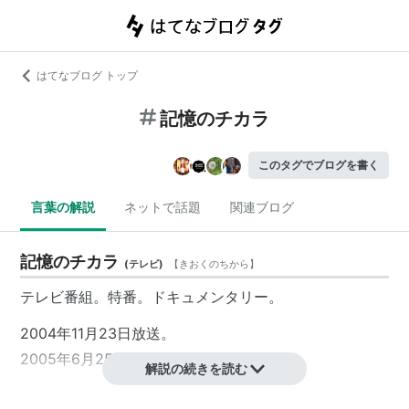
はてなブログ トップ
記憶のチカラ
このタグでブログを書く
言葉の解説
ネットで話題
関連ブログ
記憶のチカラ
(
テレビ
)
【
きおくのちから
】
テレビ番組。特番。ドキュメンタリー。
2004年11月23日放送。
2005年6月25日放送。
解説の続きを読む