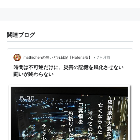
人類史上最大の神秘でありミステリーであるこの“記
憶”の謎に
最新脳科学と、“記憶”にまつわる衝撃的な人間ドキュメ
関連ブログ
ンタリーを駆使し
大胆に興味深く迫っていく。
•
mathichenの酔いどれ日記【Hatena版】
7ヶ月前
時間は不可逆だけに、災害の記憶を風化させない
闘いが終わらない
ナビゲーター・唐沢寿明。
第2弾から双子姉妹タレント
奈津子
、
亜希子
も登場。