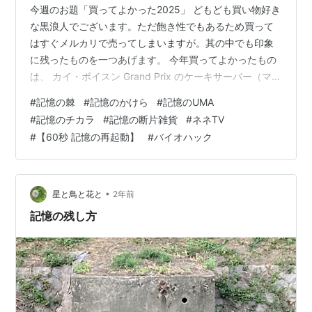
今週のお題「買ってよかった2025」 どもども買い物好き
な黒浪人でございます。ただ飽き性でもあるため買って
はすぐメルカリで売ってしまいますが。其の中でも印象
に残ったものを一つあげます。 今年買ってよかったもの
は、 カイ・ボイスン Grand Prix のケーキサーバー（マッ
ト加工）です。 まず驚いたのは、18-10 ステンレスの質
#
記憶の棘
#
記憶のかけら
#
記憶のUMA
感。 薄くて広いサーバー面がとにかく使いやすく、 ケー
#
記憶のチカラ
#
記憶の断片雑貨
#
ネネTV
キを切って持ち上げる動作がとても滑らかでした。 生産
#
【60秒 記憶の再起動】
#
バイオハック
は新潟県燕市の大泉物産。 仕上げの精度が高く、手に持
ったときの安心感があります。 デンマーク王室御用達と
いう肩書きに惹かれて買いましたが、 実際に使ってみる
と「道…
•
星と鳥と花と
2年前
記憶の残し方