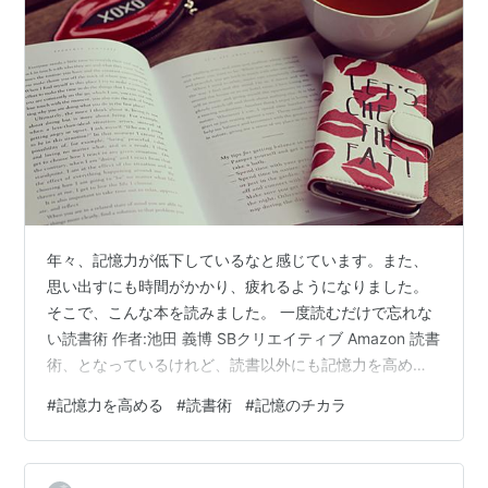
年々、記憶力が低下しているなと感じています。また、
思い出すにも時間がかかり、疲れるようになりました。
そこで、こんな本を読みました。 一度読むだけで忘れな
い読書術 作者:池田 義博 SBクリエイティブ Amazon 読書
術、となっているけれど、読書以外にも記憶力を高める
ために使えるなと感じています。本の中に、記憶力を引
#
記憶力を高める
#
読書術
#
記憶のチカラ
き出すためのトレーニングがたくさん掲載されているの
で、これをコツコツやっています。 トレーニングは、文
字から映像をイメージするものです。 今までの私は、文