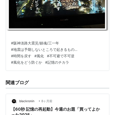
#
阪神淡路大震災/鎮魂/三一年
#
地震は予期しないところで起きるもの…
#
時間を戻す
#
風化
#
不可避で不可逆
#
風化をどう防ぐか
#
記憶のチカラ
関連ブログ
•
blackronin
8ヶ月前
【60秒 記憶の再起動】今週のお題「買ってよか
った2025」