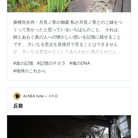
旃檀先生作・月見ノ里の御庭 私が月見ノ里とのご縁をつ
くって良かったと思っているいちばんのこと。 それは、
師とあおぐ真の人への懐かしい想いを記憶に残せること
です。 大いなる意志を直接目で見ることはできません
が、大いなる意志が人としてあらわれた真の人がどんな
に美しく暖かく生きたかを私は知っています。 頭で思い
#
血の記憶
#
記憶のチカラ
#
魂のDNA
描くだけよりもはるかに、天のぬくもりを肌身で知るこ
#
地球のこれから
とができます。魂が還りたいところの匂いを刻んでおく
事ができます。 師が不条理な傷を受けながらも親のよう
に成長と幸せを願ってくれた記憶、師を慕い懐かしむ記
憶、天美に歓声をあげた記憶は、忘れ去らない意志があ
•
ALNEA note
4年前
れば、きっと私の魂の旅の灯りになってくれる…
反芻