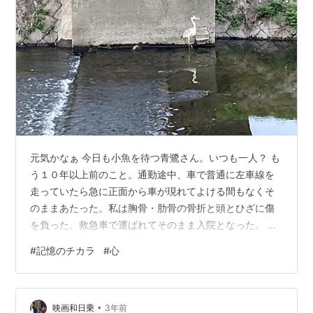
元気かなぁ 今日も小魚を待つ青鷺さん。いつも一人？ も
う１０年以上前のこと。通勤途中、車で普通に左車線を
走っていたら急に正面から車が現れてよける間もなくそ
のままあたった。私は胸骨・肋骨の骨折と頭とひざに傷
を負った。救急車で運ばれてそのまま入院となった。 相
手は１９歳の男子。ケガは軽かったようだった。すぐさ
#
記憶のチカラ
#
心
ま現場にご両親が来ているのが見えた。私に非はなかっ
た。どうして正面から来たのかは知らない。別に気にな
らなかった。悪質ではないようだった。 ただ、私にもそ
•
の頃１０代の子供がいたので相手のご両親の気持ちを思
映画和日乗
3年前