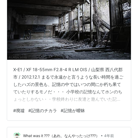
X-E1 / XF 18-55mm F2.8-4 R LM OIS / 山梨県 西八代郡
市 / 2012.12.1 まるで永遠かと言うような長い時間を過ご
したハズの景色も、記憶の中ではいつの間にか朽ち果て
ていたりするモノだ・・・ 小学校の記憶なんてホンのち
ょっとしかない・・学校終わりに友達と遊んでいた記憶
はあるんだけど、学校の記憶は檄薄だ。 授業中に落書き
#
廃墟
#
記憶のチカラ
#
記憶が曖昧
ばっかして外を眺めていた沼おじさんの当時の記憶を具
現化すると、丁度こんな感じなのかもしれない ww X-E1
/ XF 18-55mm F2.8-4 R LM OIS / 山梨県 西八代郡市 /
•
2012.12.1 子供の頃は1日1日があんな…
What was it ???（あれ、なんやったっけ???）
4年前