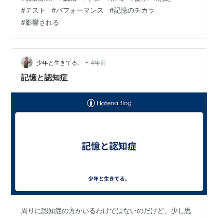
想起がより良好になるというものである。例えば、静か
#
テスト
#
パフォーマンス
#
記憶のチカラ
な図書館でテスト勉強をした場合、同じように静かであ
#
影響される
れば、テストの成績が良くなる可能性が高い。 状態依存
的記憶効果とは、情報がエンコードされたときと同じ感
情的・生理的状態にあるとき、情報の想起がよくなるこ
とをいう。例えば、誰かが不安を感じながら情報を学…
•
少年と生きてる。
4年前
記憶と認知症
周りに認知症の方がいるわけではないのだけど、少し思