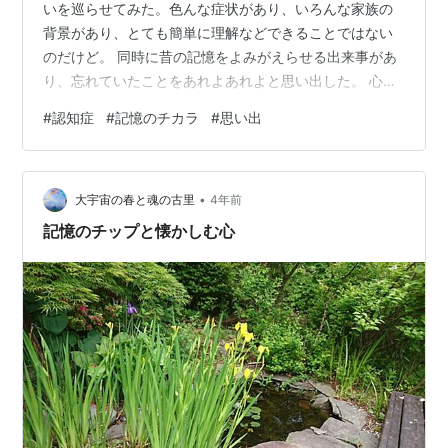
いを巡らせてみた。色んな症状があり、いろんな家族の
背景があり、とても簡単に理解などできることではない
のだけど。 同時に昔の記憶をよみがえらせる出来事があ
り、忘れていたことをあれよあれよと思い出した。 心を
癒してくれる思い出。 すっかり忘れていても、フとした
#
認知症
#
記憶のチカラ
#
思い出
ときに出てきたりして、心をあたためたり、締め付けた
り。 宝物のような記憶がいくつかある。 大切に大切にし
まい込んでるけど、いつか取り出せなくなる時が来るの
•
かしら。 記憶がなくなっても幸せであればいいなと思
大宇宙の春と魂の古里
4年前
う。 大切な人が分からなくなっても愛せたらいいなと思
記憶のチップと懐かしむ心
う。