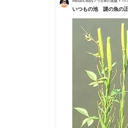
•
meisai’s diaryアラ古希の葛藤
1年
いつもの池 謎の魚の