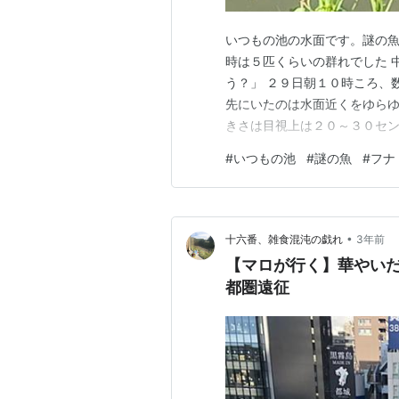
いつもの池の水面です。謎の魚
時は５匹くらいの群れでした 
う？」 ２９日朝１０時ころ、
先にいたのは水面近くをゆらゆ
きさは目視上は２０～３０セン
魚の群れは春先からよく見る
#
いつもの池
#
謎の魚
#
フナ
んでした 酷暑の影響で池の水
け閉めして水面近くを漂ってい
•
十六番、雑食混沌の戯れ
3年前
【マロが行く】華やいだ街で
都圏遠征