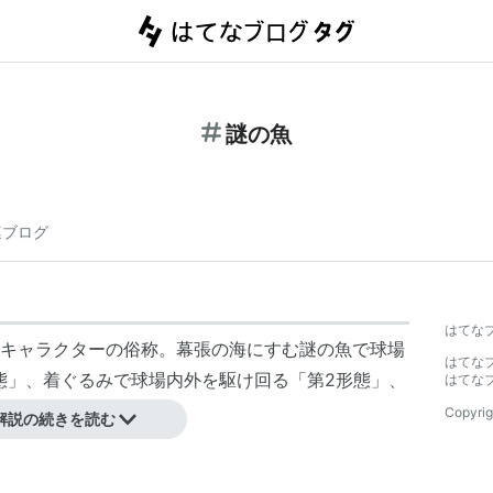
謎の魚
連ブログ
はてな
キャラクターの俗称。幕張の海にすむ謎の魚で球場
はてな
態」、着ぐるみで球場内外を駆け回る「第2形態」、
はてな
態」へと進化する。
Copyrig
解説の続きを読む