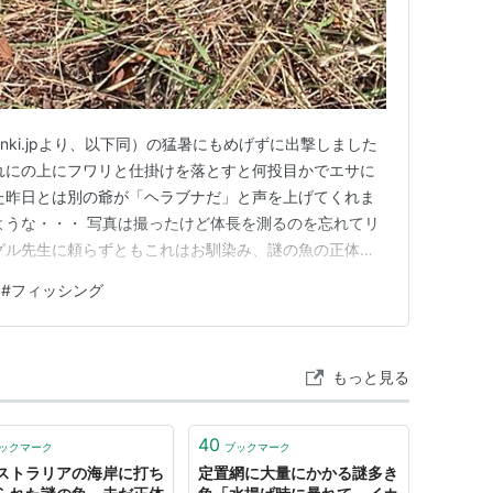
nki.jpより、以下同）の猛暑にもめげずに出撃しました
れにの上にフワリと仕掛けを落とすと何投目かでエサに
た昨日とは別の爺が「ヘラブナだ」と声を上げてくれま
ような・・・ 写真は撮ったけど体長を測るのを忘れてリ
グル先生に頼らずともこれはお馴染み、謎の魚の正体は
いわれるギンブナで間違いなさそうです 翌々３１日、こ
#
フィッシング
でしたが懲りずに出撃 この日は２匹ゲット、計３匹に
チでした …
もっと見る
40
ックマーク
ブックマーク
ストラリアの海岸に打ち
定置網に大量にかかる謎多き