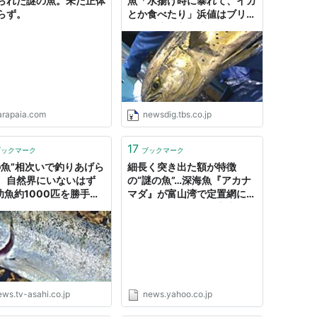
られた謎の魚。未だ正体
魚「水揚げ時に暴れて、イカ
らず。
とか食べたり」浜値はブリの
１割程度 富山湾の年間漁獲
量トップ３に躍り出た“シイ
ラ”に漁師困惑 | TBS NEWS
DIG
arapaia.com
newsdig.tbs.co.jp
17
ブックマーク
ブックマーク
の魚”相次いで釣りあげら
細長く突き出た額が特徴
 自然界にいないはず
の“謎の魚”…深海魚『アカナ
幼魚約1000匹を勝手に
マダ』が富山湾で定置網にか
かる 全長約95cm（富山テレ
ビ） - Yahoo!ニュース
ews.tv-asahi.co.jp
news.yahoo.co.jp