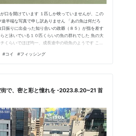
が口を開けています １匹しか映っていませんが、この
中途半端な写真で申し訳ありません 「あの魚は何だろ
数日振りに出会った知り合いの政爺（８５）が指を差す
らと泳いでいる１０匹くらいの魚の群れでした 魚の大
チくらいでほぼ均一、成長途中の幼魚のようです この
のですが、今年が初めてで昨年までは見たことがありませ
#
コイ
#
フィッシング
も酸素が不足するのか、写真のようにパクパクと口を開
たりもします。金魚がよくや…
、密と彩と憧れを -2023.8.20~21 首