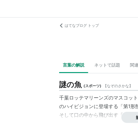
はてなブログ トップ
言葉の解説
ネットで話題
関
謎の魚
(
スポーツ
)
【
なぞのさかな
】
千葉ロッテマリーンズのマスコット
のハイビジョンに登場する「第1形
そして口の中から飛び出す「第3形