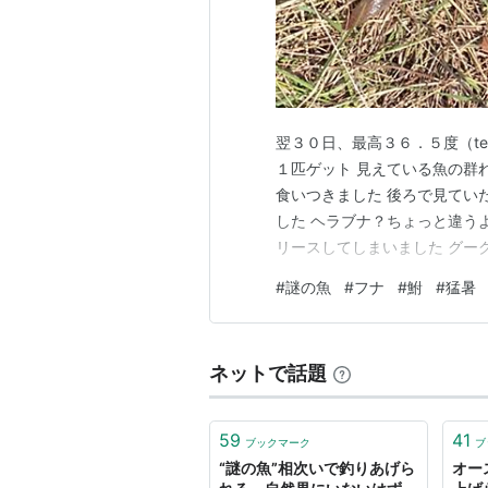
翌３０日、最高３６．５度（te
１匹ゲット 見えている魚の群
食いつきました 後ろで見てい
した ヘラブナ？ちょっと違う
リースしてしまいました グー
フナ（鮒）でした マブナとも
#
謎の魚
#
フナ
#
鮒
#
猛暑
の日も猛暑（最高３６．４度）
忘れずに測った体長は３０セン
ネットで話題
59
41
ブックマーク
ブ
“謎の魚”相次いで釣りあげら
オー