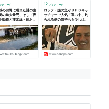
12
ックマーク
ブックマーク
城のお堀に現れた謎の生
ロッテ・謎の魚がＵＦＯキャ
謎の魚大量死、そして夜
ッチャーで人気「寒い中、釣
小動物と非常線 - 続おば
られる側の気持ちも少しは考
んDAYS
えてほしい」
ww.takiko-blog2.com
www.sanspo.com