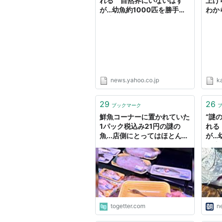
れる 自然界にいないはず
上げ
が…幼魚約1000匹を勝手に
わか
放流（テレビ朝日系
（ANN）） - Yahoo!ニュー
ス
news.yahoo.co.jp
k
29
26
ブックマーク
鮮魚コーナーに置かれていた
“謎
1パック税込み21円の謎の
れる
魚...店側にとってはほとんど
が…
利益にならないにも関わらず
放流
売られている理由に「ありが
たい」「大歓喜すぎる」
togetter.com
n