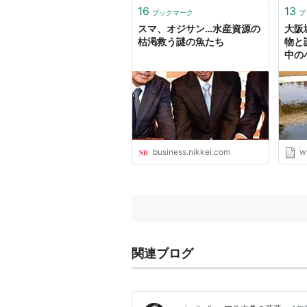
16
13
ブックマーク
ブ
スマ、オジサン…水産資源の
大阪
枯渇救う謎の魚たち
物と
中の
ちゃ
business.nikkei.com
w
関連ブログ