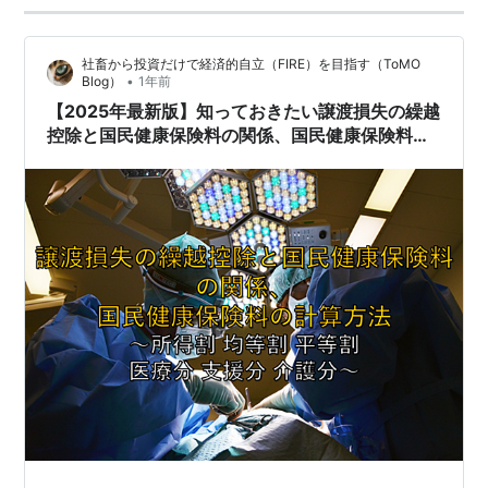
社畜から投資だけで経済的自立（FIRE）を目指す（ToMO
•
Blog）
1年前
【2025年最新版】知っておきたい譲渡損失の繰越
控除と国民健康保険料の関係、国民健康保険料の
計算方法 ～所得割 均等割 平等割 医療分 支援分 介
護分～