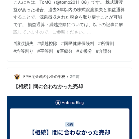
こんにちは、ToMO（@tomo2011_08）です。 株式譲渡
益があった場合、過去3年以内の株式譲渡損失と損益通算
することで、源泉徴収された税金を取り戻すことが可能
です。 損益通算・繰越控除については、以下の記事に解
説していますので、ご参照ください。
tomokutchi.hatenablog.com 私は1年前に早期退職をし
#
譲渡損失
#
繰越控除
#
国民健康保険料
#
所得割
て、現在は株式投資の譲渡益が主な収入源となっていま
#
均等割り
#
平等割
#
医療分
#
支援分
#
介護分
す。 そんな私が、今年の確定申告で損益通算により税金
を取り戻しましたが、国民健康保険料が大きく跳ね上が
っていることに気づきました。 サラリーマンは入ってい
る健康保険と共済保険は給与額に応じて保険料を定めて
•
FP三宅金蔵のお金の学校
2年前
いるため、株式投…
【相続】間に合わなかった売却