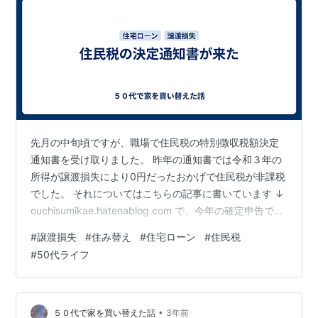
先月の中旬頃ですが、職場で住民税の特別徴収税額決定
通知書を受け取りました。 昨年の通知書では令和３年の
所得が譲渡損失により0円だったおかげで住民税が非課税
でした。 それについてはこちらの記事に書いています ↓
ouchisumikae.hatenablog.com で、今年の確定申告で
は、譲渡損失を使い切っても令和４年の所得はゼロには
#
譲渡損失
#
住み替え
#
住宅ローン
#
住民税
ならず、所得税額からローン控除するという形で所得税
#
50代ライフ
がゼロになりました。 それについてはちょっとモヤモヤ
した気持ちを書きました。 ↓
ouchisumikae.hatenablog.com つまり、住宅のローン控
除を有効に使えているか？という疑問。 令和4年分の確
•
５０代で家を買い替えた話
3年前