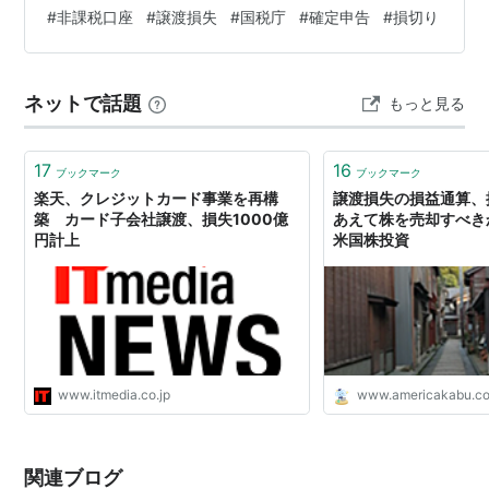
#
非課税口座
#
譲渡損失
#
国税庁
#
確定申告
#
損切り
ネットで話題
もっと見る
17
16
ブックマーク
ブックマーク
楽天、クレジットカード事業を再構
譲渡損失の損益通算、
築 カード子会社譲渡、損失1000億
あえて株を売却すべきか
円計上
米国株投資
www.itmedia.co.jp
www.americakabu.c
関連ブログ