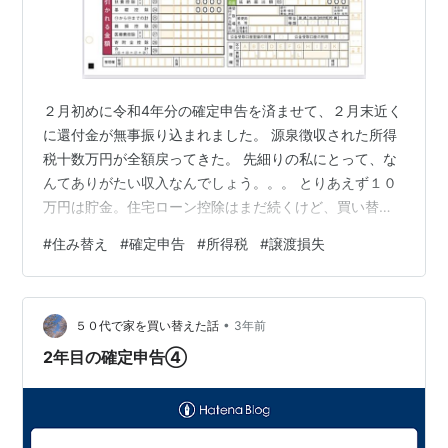
２月初めに令和4年分の確定申告を済ませて、２月末近く
に還付金が無事振り込まれました。 源泉徴収された所得
税十数万円が全額戻ってきた。 先細りの私にとって、な
んてありがたい収入なんでしょう。。。 とりあえず１０
万円は貯金。住宅ローン控除はまだ続くけど、買い替え
特需はこれで終わりだから大切にしなきゃ。 さて、本当
#
住み替え
#
確定申告
#
所得税
#
譲渡損失
に無知な私は確定申告時に「全額戻ります」と言われた
のが解せずに「何か間違っているのでは？」と不安で仕
方ありませんでした。 そのときの記録はこちらです。 ⇓
•
ouchisumikae.hatenablog.com なぜ不審に思ったかと言
５０代で家を買い替えた話
3年前
うと、令和３年分の確定申告では、譲渡損失780万円の
2年目の確定申告④
うち…