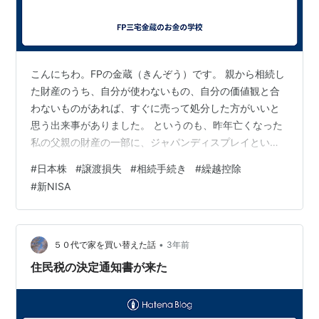
こんにちわ。FPの金蔵（きんぞう）です。 親から相続し
た財産のうち、自分が使わないもの、自分の価値観と合
わないものがあれば、すぐに売って処分した方がいいと
思う出来事がありました。 というのも、昨年亡くなった
私の父親の財産の一部に、ジャパンディスプレイという
日本の個別株が2千株ほどあり、売却が遅れたために、
#
日本株
#
譲渡損失
#
相続手続き
#
繰越控除
30万円以上の損失が発生したのです。 そもそも、なぜ父
#
新NISA
親がこの株を買ったのか、確認するすべはもう永遠に失
われましたが、いわゆる日本政府系の投資ファンド が主
導した日の丸連合の会社で、2012年の会社設立以降、一
度も黒字化したことがありません。 詳しい理由は不明で
•
５０代で家を買い替えた話
3年前
すが、ジャパンディスプレイの株式…
住民税の決定通知書が来た