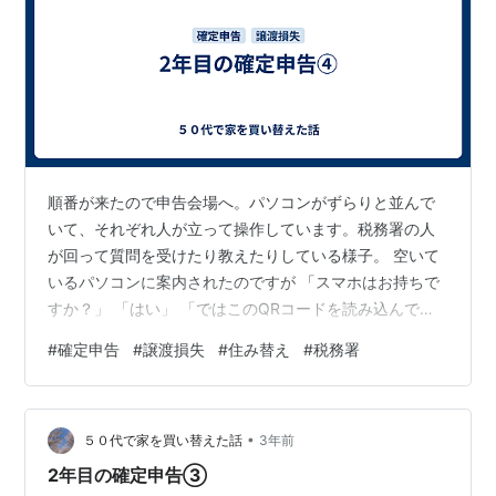
順番が来たので申告会場へ。パソコンがずらりと並んで
いて、それぞれ人が立って操作しています。税務署の人
が回って質問を受けたり教えたりしている様子。 空いて
いるパソコンに案内されたのですが 「スマホはお持ちで
すか？」 「はい」 「ではこのQRコードを読み込んでい
ただき、入力を始めてください」 渡された案内に載って
#
確定申告
#
譲渡損失
#
住み替え
#
税務署
いるQRコードを読み込んだら電子申告の画面が出てきま
した。 作成を開始します。 ええと、まずは作成する申告
書の選択。 「所得税」でいいんだよね。 申告する収入の
•
選択。 給与、公的年金、雑収入、一時所得、株式、それ
５０代で家を買い替えた話
3年前
以外の収入から選ぶことになっているけど、自宅を買い
2年目の確定申告③
替えた譲渡損失の場合はどれを…