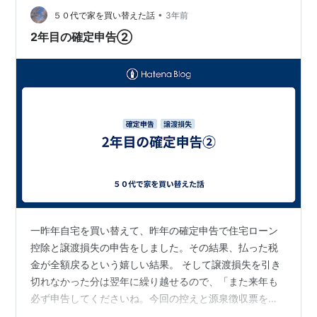
•
て、昨年の所得620万から控除した残りの160万円を令和
５０代で家を買い替えた話
3年前
４年の所得から控除することになります。よろしいです
2年目の確定申告②
ね？」 「はい」よろしいも何も、そう…
一昨年自宅を買い替えて、昨年の確定申告で住宅ローン
控除と譲渡損失の申告をしました。その結果、払った税
金が全額戻るという嬉しい結果。 そして譲渡損失を引き
切れなかった分は翌年に繰り越せるので、「また来年も
必ず申告してくださいね。今回の控えと源泉徴収票を持
ってきていただければわかりますので」と税務署の方に