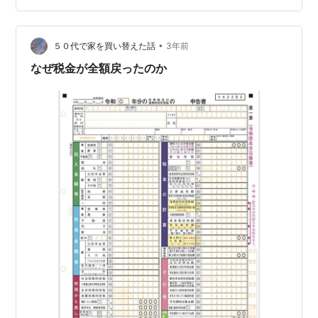
税が０円。 …ってことはさ。もしかして初年度に620万
円使わなくても、仮に160万円だけ使っても、所得税は０
•
円になったのでは？今年度と同じ計算をすれば所得税は0
５０代で家を買い替えた話
3年前
円になるはずです。 だったら、最初に620万も…
なぜ税金が全額戻ったのか