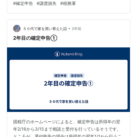
#
確定申告
#
譲渡損失
#
税務署
言っていただきました。ありがたや～。 そのときの記録
はこちら ↓ ouchisumikae.hatenablog.com そんなわけ
で今年も確定申告を忘れずに行わねば💨 LINEから確定申
•
告の相談を予約しました。 予約した申し込み枠は15：30
５０代で家を買い替えた話
3年前
～16：00です。 税務署に到着したのは15：15頃だ…
2年目の確定申告①
国税庁のホームページによると、確定申告は所得年の翌
年2/16から3/15まで相談と受付を行っているそうです。
ところが、還付申告の場合は所得年の翌年1/1から行うこ