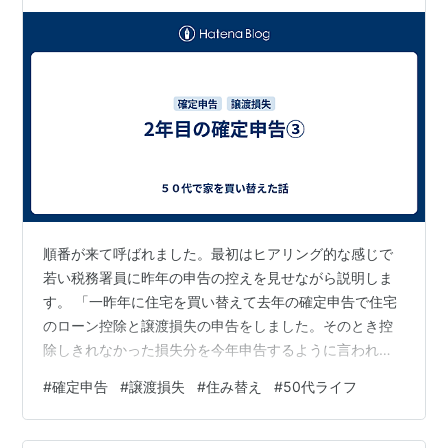
順番が来て呼ばれました。最初はヒアリング的な感じで
若い税務署員に昨年の申告の控えを見せながら説明しま
す。 「一昨年に住宅を買い替えて去年の確定申告で住宅
のローン控除と譲渡損失の申告をしました。そのとき控
除しきれなかった損失分を今年申告するように言われた
ので来ました」 去年は売買契約書とか不動産の謄本とか
#
確定申告
#
譲渡損失
#
住み替え
#
50代ライフ
諸々揃えて提出済みなので、今回は去年の控えだけで譲
渡損失を確認できる。 税務署の若者が去年の控えを指し
示しながら 「もともと譲渡損失は780万ほどありまし