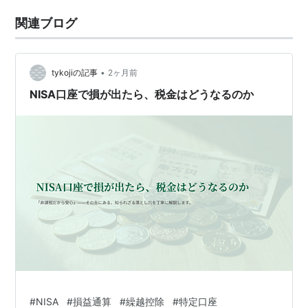
関連ブログ
•
tykojiの記事
2ヶ月前
NISA口座で損が出たら、税金はどうなるのか
#
NISA
#
損益通算
#
繰越控除
#
特定口座