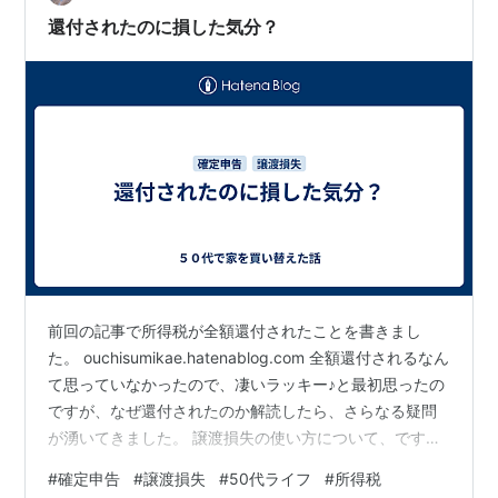
定…
還付されたのに損した気分？
前回の記事で所得税が全額還付されたことを書きまし
た。 ouchisumikae.hatenablog.com 全額還付されるなん
て思っていなかったので、凄いラッキー♪と最初思ったの
ですが、なぜ還付されたのか解読したら、さらなる疑問
が湧いてきました。 譲渡損失の使い方について、です。
譲渡損失780万円から初年度は620万円使って所得から控
#
確定申告
#
譲渡損失
#
50代ライフ
#
所得税
除、今年度は残りの160万円を使い切って、どちらも所得