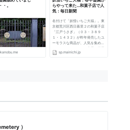
警視...
・・。
らやって来た…和菓子店で人
気：毎日新聞
名付けて「妖怪いちご大福」。東
京都荒川区西日暮里２の和菓子店
「江戸うさぎ」（０３・３８９
１・１４３２）が昨年発売したユ
ーモラスな商品が、人気を集めて
いる。 きっかけは、店長の横尾
akanobu.me
sp.mainichi.jp
文乃さんが何となく描いたお化け
のイラスト。「こんな感じのイチ
ゴ大福はできない？」。職人は首
を横に振ったが、試行錯誤する...
metery ）