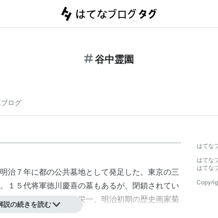
谷中霊園
連ブログ
はてな
はてな
はてな
明治７年に都の公共墓地として発足した。東京の三
Copyrig
。１５代将軍
徳川慶喜
の墓もあるが、閉鎖されてい
他に明治の実業家
渋沢栄一
、明治初期の歴史画家菊
解説の続きを読む
多数の著名人の墓がある。