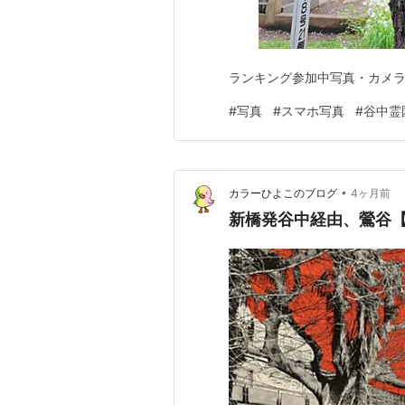
ランキング参加中写真・カメ
#
写真
#
スマホ写真
#
谷中霊
•
カラーひよこのブログ
4ヶ月前
新橋発谷中経由、鶯谷【 