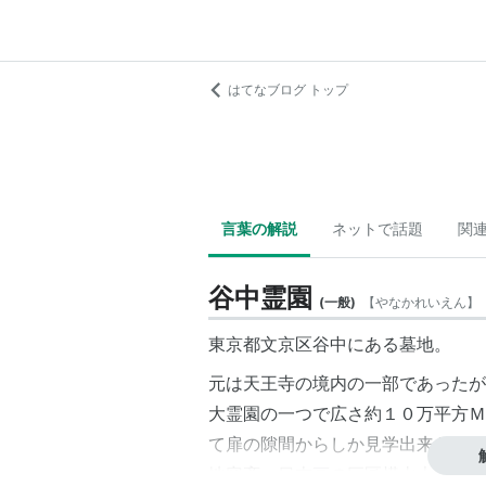
はてなブログ トップ
言葉の解説
ネットで話題
関
谷中霊園
(
一般
)
【
やなかれいえん
】
東京都文京区谷中にある墓地。
元は天王寺の境内の一部であったが
大霊園の一つで広さ約１０万平方Ｍ
て扉の隙間からしか見学出来ない。
地容斉、日本画の巨匠
横山大観
など