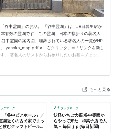
「谷中霊園」のお話。 「谷中霊園」は、JR日暮里駅か
日本有数の霊園です。この霊園、日本の指折りの著名人
 谷中霊園の案内図、埋葬されている著名人の一覧がHP
yanaka_map.pdf ※「右クリック」➡「リンクを新し
す。 著名人のリストからお参りしたいお墓をチェック
、「甲〇号◇側」△△氏と表示されていますが、都会の
いいのかわからない...さらにどちらが北？南？案内図を手
もっと見る
23
ブックマーク
ブックマーク
］「谷中ビアホール」／
妖怪いちご大福:谷中霊園か
霊園近くの古民家でまっ
らやって来た…和菓子店で人
と飲むクラフトビールが
気－ 毎日ｊｐ(毎日新聞)
い @kun_maa -