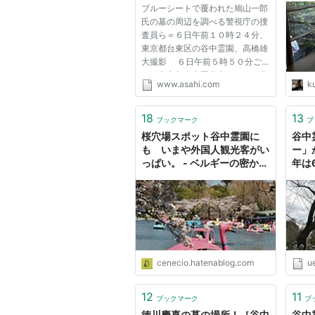
ブルーシートで覆われた鳩山一郎
［ま］
氏の墓の周辺を調べる警視庁の捜
นี้）
査員ら＝６日午前１０時２４分、
東京都台東区の谷中霊園、高橋雄
大撮影 ６日午前５時５０分ご
ろ、東京都台東区谷中７丁目の谷
www.asahi.com
k
中霊園で、鳩山由紀夫首相の祖父
の故・一郎元首相と妻薫さんの墓
石に黄色い塗料がかけられている
18
13
ブックマーク
ブ
のを散歩中の近所の男性が見つ...
桜穴場スポット谷中霊園に
谷中
も いまや外国人観光客がい
ー」
っぱい。 - ベルギーの密かな
年は
愉しみ
cenecio.hatenablog.com
ue
12
11
ブックマーク
ブ
徳川慶喜の墓の場所！［谷中
谷中