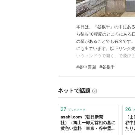
本日は、『谷根千』の中にある
ら徒歩10程度のところにある
の墓があることでも有名です。
にも出ています。以下リンク先。 
いウィンドウで開く」で飛びま
して、霊園に入ります。ただ
#
谷中霊園
#
谷根千
ラビリンス...どこをどう見て
に、汗びっしょり...霊園の…
ネットで話題
27
26
ブックマーク
asahi.com（朝日新聞
［ま
社）：鳩山一郎元首相の墓に
谷中
黄色い塗料 東京・谷中霊園
たり
- 社会
心地い