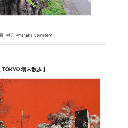
ラ
園
#
桜
#
Yanaka Cemetery
TOKYO 場末散歩 】