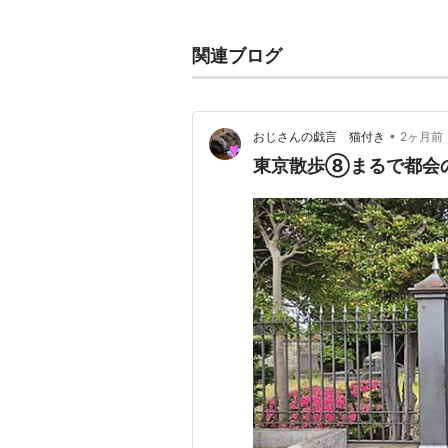
また、緑の木陰に囲まれた霊園中央
関連ブログ
•
おじさんの戯言 猫付き
2ヶ月前
東京散歩⑧まるで都会の