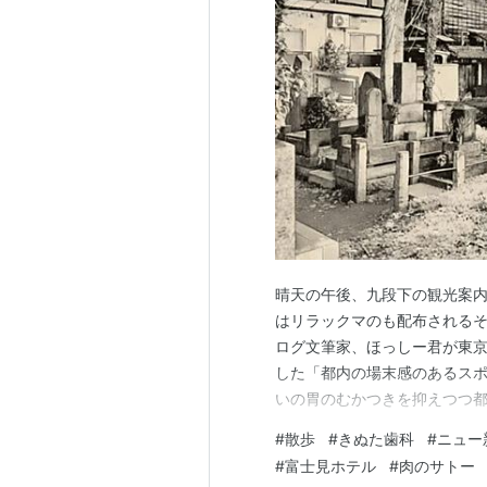
晴天の午後、九段下の観光案内
はリラックマのも配布されるそ
ログ文筆家、ほっしー君が東
した「都内の場末感のあるス
いの胃のむかつきを抑えつつ都
ド集めのミッションのお陰で
#
散歩
#
きぬた歯科
#
ニュー
橋ビル」の純喫茶「フジ」で他
#
富士見ホテル
#
肉のサトー
まんまの不思議ちゃん文系少女