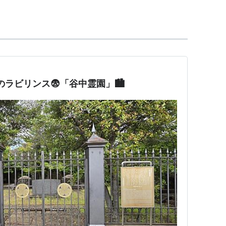
に天王寺五重塔の跡がある。
ラビリンス😨「谷中霊園」🏙️