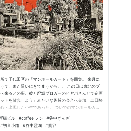
所で千代田区の「マンホールカード」を回集。 来月に
うで、また貰いにきてまうかも。。 この日は東北のブ
京へ来るとの事、彼と廃墟ブロガーのヒヤパさんとで企画
ポットを散歩しよう」みたいな趣旨の会合へ参加、二日酔
心へ出現した小生であった。 ついでのマンホールカー
東京駅での待ち合わせには遅刻、昼食の新橋は「ニュー新
新橋ビル
#
coffee フジ
#
谷中ぎんざ
のメンバーと合流。 お初のヒヤパさんはイメージその
#
初音小路
#
谷中霊園
#
鶯谷
だった。 いつぞやの拙同人…