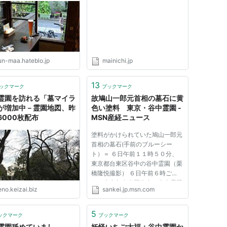
ぷるんにー！（พรุ่ง
un-maa.hateblo.jp
mainichi.jp
13
ックマーク
ブックマーク
霊園を訪れる「墓マイラ
故鳩山一郎元首相の墓石に黄
が増加中－霊園地図、昨
色い塗料 東京・谷中霊園 -
6000枚配布
MSN産経ニュース
塗料がかけられていた鳩山一郎元
首相の墓石(手前のブルーシー
ト）＝ ６日午前１１時５０分、
東京都台東区谷中の谷中霊園（栗
橋隆悦撮影） ６日午前６時ご
ろ、東京都台東区谷中の谷中霊園
no.keizai.biz
sankei.jp.msn.com
で、鳩山由紀夫首相の祖父、故・
鳩山一郎元首相の墓石に黄色の塗
料が掛けられているのを散歩中の
5
ックマーク
ブックマーク
男性が発見、１１０番通報した。
霊園舐めていまし
妖怪いちご大福：谷中霊園か