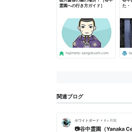
霊園への行き方ガイド］
た・
hajimete-sangokushi.com
t
関連ブログ
•
ホワイトボード
4ヶ月前
📷谷中霊園（Yanaka Ce