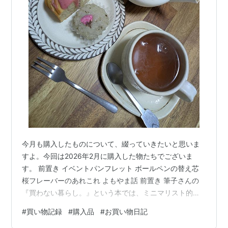
今月も購入したものについて、綴っていきたいと思いま
すよ。今回は2026年2月に購入した物たちでございま
す。 前置き イベントパンフレット ボールペンの替え芯
桜フレーバーのあれこれ よもやま話 前置き 筆子さんの
『買わない暮らし。』という本では、ミニマリスト的な
視点で”良い買い物習慣”を探す方法が紹介されていまし
#
買い物記録
#
購入品
#
お買い物日記
た。 yu1-simplist.hatenablog.com 私もこれまでミニマ