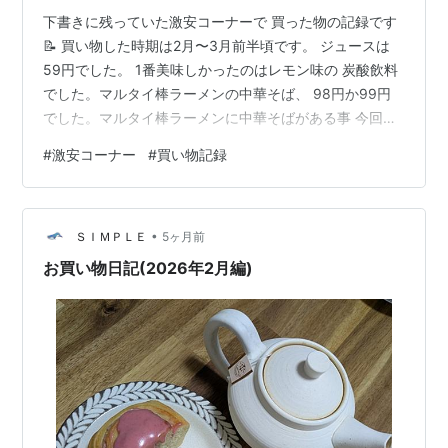
下書きに残っていた激安コーナーで 買った物の記録です
📝 買い物した時期は2月〜3月前半頃です。 ジュースは
59円でした。 1番美味しかったのはレモン味の 炭酸飲料
でした。マルタイ棒ラーメンの中華そば、 98円か99円
でした。マルタイ棒ラーメンに中華そばがある事 今回初
めて知りました😅味ですが個人的にはどストライクでし
#
激安コーナー
#
買い物記録
た🎯 でも、この中華そば全く見掛けないです。 見掛けた
ら買いたいな〜と思うのですが…。 別の日に激安コーナ
ーにて お菓子2種は59円。 青森りんごスパークリング79
•
円で 砂糖、香料不使用。お菓子も青森りんごスパークリ
ＳＩＭＰＬＥ
5ヶ月前
ングも 美味しかったです😋 NAKAMURAの塩ラーメン、
お買い物日記(2026年2月編)
120円…