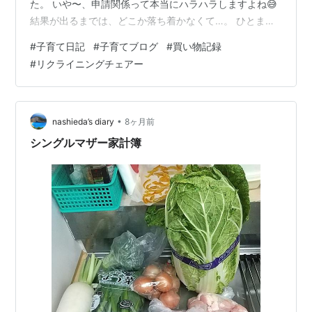
た。 いや〜、申請関係って本当にハラハラしますよね😅
結果が出るまでは、どこか落ち着かなくて…。 ひとまず
今回は問題なく通ったので、正直ホッとしています。 さ
#
子育て日記
#
子育てブログ
#
買い物記録
て、少し話は変わりますが、 先日、伯母の家の一人用リ
#
リクライニングチェアー
クライニングチェアーを買い替えました。 きっかけは、
「今使っている椅子がだいぶ古くなってきたから、新し
くしたい」 という一言。 ちょうどニトリの創業祭をやっ
ていたこともあり、 車で一緒に近くのニトリへ行ってき
•
nashieda’s diary
8ヶ月前
ました🚗 今のお店を見ていて…
シングルマザー家計簿