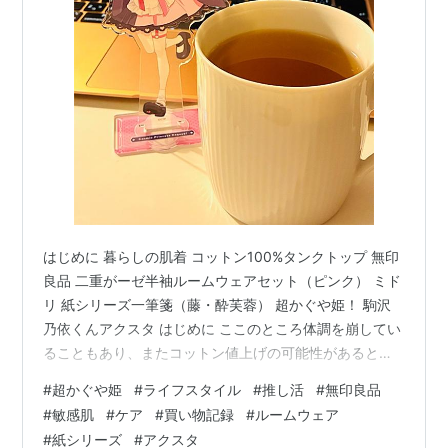
はじめに 暮らしの肌着 コットン100%タンクトップ 無印
良品 二重がーゼ半袖ルームウェアセット（ピンク） ミド
リ 紙シリーズ一筆箋（藤・酔芙蓉） 超かぐや姫！ 駒沢
乃依くんアクスタ はじめに ここのところ体調を崩してい
ることもあり、またコットン値上げの可能性があるとい
うニュースも入ってきたため、7月ごろを予定していた、
#
超かぐや姫
#
ライフスタイル
#
推し活
#
無印良品
夏物衣類の買い替えを前倒しにして行うことにしまし
#
敏感肌
#
ケア
#
買い物記録
#
ルームウェア
た。 www.nikkei.com 私は敏感肌で化繊のインナーだと
#
紙シリーズ
#
アクスタ