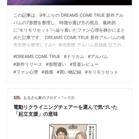
この記事は、9年ぶりの DREAMS COME TRUE 新作アル
バムの7形態を整理し、特徴や選び方の視点、最終的
に“モリモリセット”へ辿り着いたファン心理を静かにまと
めた記事です。 DREAMS COME TRUE 新作アルバムの発
売形態を整理してみた 発売形態 アルバム収録曲 以下の
リンクには、アフェリエイトが含まれています。 関連情
#
DREAMS COME TRUE
#
ドリカム
#
アルバム
報 DREAMS COME TRUE 新作アルバムの発売形態を整理
#
新作リリース
#
形態違い
#
音楽レビュー
してみた DREAMS COME TRUE の新作アルバムが、実に
#
ファン心理
#
雑感
#
買い物記録
#
モリモリセット
9年ぶり にリリースされる。 しかし、特典の有無や内容
によって 7種類もの形態 があり、どれを購入すべきか分
かりにくい。 購入…
•
もるさん家のブログ
7ヶ月前
電動リクライニングチェアーを選んで気づいた
「起立支援」の意味