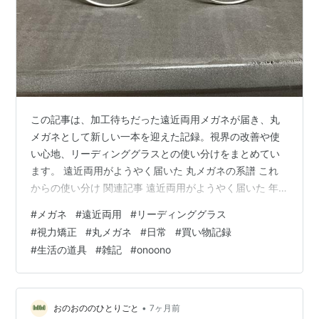
この記事は、加工待ちだった遠近両用メガネが届き、丸
メガネとして新しい一本を迎えた記録。視界の改善や使
い心地、リーディンググラスとの使い分けをまとめてい
ます。 遠近両用がようやく届いた 丸メガネの系譜 これ
からの使い分け 関連記事 遠近両用がようやく届いた 年
明けに、思い切って２本のメガネを購入した。 その場で
#
メガネ
#
遠近両用
#
リーディンググラス
作成できたリーディンググラスについては、すでに紹介
#
視力矯正
#
丸メガネ
#
日常
#
買い物記録
している。しつこいようだが、リーディンググラスであ
#
生活の道具
#
雑記
#
onoono
る。 もう１本は遠近両用（境目のないやつ）。 こちらは
レンズ加工が必要で、少しだけ時間がかかった。 ようや
く手に入った新しいアイテム。 左目の視力矯正を強め、
長く気になっていたガチャ目を解消…
•
おのおののひとりごと
7ヶ月前