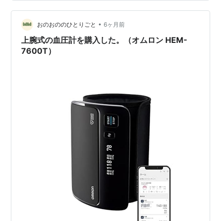
リストとして、多くの物を処分していくなかで、自分が
いかに無駄な買い物をしてきてしまったのか…要はお金
•
を無駄にしてきたのか…に気が付きました。今はミニマ
おのおののひとりごと
6ヶ月前
リストほど極めてはいませんが、それでもシンプルな生
上腕式の血圧計を購入した。（オムロン HEM-
活を心…
7600T）