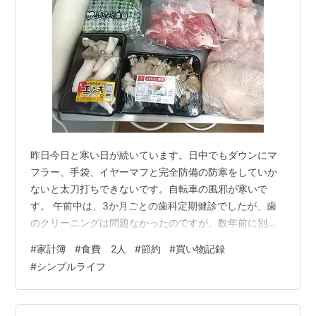
昨日今日と寒い日が続いています。日中でもダウンにマ
フラー、手袋、イヤーマフと完全防備の防寒をしていか
ないと太刀打ちできないです。自転車の風邪が寒いで
す。 午前中は、3か月ごとの歯科定期健診でしたが、歯
のクリーニングは問題なかったのですが、数年前に別の
歯科で神経抜く治療をしたのですが、そこの歯の周辺が
#
家計簿
#
食費 2人
#
節約
#
買い物記録
腫れて膿が溜まっているとのことでまた次回来院となり
#
シンプルライフ
ました。痛みはないのですが、治療しておくに越したこ
とはないので。 その後あちこちふらふら買い物をしてき
ました。寒いので今日は、午後の散歩はお休みしてブロ