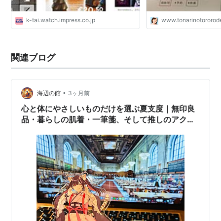
k-tai.watch.impress.co.jp
www.tonarinotororod
関連ブログ
•
海辺の館
3ヶ月前
心と体にやさしいものだけを選ぶ夏支度｜無印良
品・暮らしの肌着・一筆箋、そして推しのアクス
タ