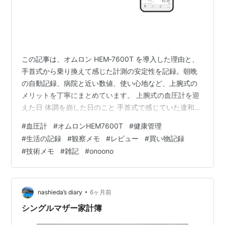
この記事は、オムロン HEM‑7600T を導入した理由と、
手首式から乗り換えて感じた計測の安定性を記録。朝晩
の自動記録、病院と近い数値、使い心地など、上腕式の
メリットを丁寧にまとめています。 上腕式の血圧計を迎
えた日 体調を崩した日のこと 手首式で感じていた違和感
上腕式に変えて気づいたこと 2026/01/28 追記 朝晩の計
#
血圧計
#
オムロンHEM7600T
#
健康管理
測をはじめて、血圧について調べてみた 血圧の基礎知識
#
生活の記録
#
観察メモ
#
レビュー
#
買い物記録
と一般的な分類 ● 診察室血圧の分類（一般的な目安） ●
#
技術メモ
#
雑記
#
onoono
家庭血圧の分類（一般的な目安） 片方だけ基準を外れる
ことについて 行動による血圧の変化（一般的に知られて
いる傾向） 数字の並びを見ていくということ 朝の測定
タ…
•
nashieda’s diary
6ヶ月前
シングルマザー家計簿