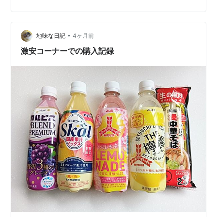
肌が痒くなってしまうため、コットン100% のインナー
は必須アイテムで、持病のため家ではルームウェアで過
ごしていて、着心地のいい品もまた必要でした。 そこ
で、暮らし…
•
地味な日記
4ヶ月前
激安コーナーでの購入記録