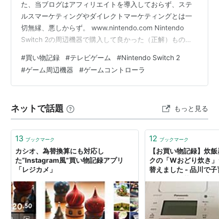
た、当ブログはアフィリエイトを導入しておらず、ステ
ルスマーケティングやダイレクトマーケティングとは一
切無縁、悪しからず。 www.nintendo.com Nintendo
Switch 2の周辺機器で購入して良かった（正解）ものと
悪かった（失敗）もの。 【個人的に良かった商品】 ・
#
買い物記録
#
テレビゲーム
#
Nintendo Switch 2
Nintendo Switch 2 オールインボックス 割高で購入を躊
#
ゲーム周辺機器
#
ゲームコントローラ
躇したが、Switch 2一式が収納可能。ドック収納部分の
作りが良き、きちんと固定される。使用頻度の低いもの
を収納している。 ・Nintendo Switch 2 キャリングケー
ネットで話題
もっと見る
ス（画面保護シー…
13
12
ブックマーク
ブックマーク
カシオ、為替換算にも対応し
【お買い物記録】炊飯
た“Instagram風”買い物記録アプリ
クの「Wおどり炊き」
「レジカメ」
替えました - 品川で
のゆるゆる芋づる式日