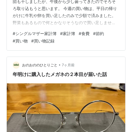
団も干しましたが、午後から少し曇ってきたのでそろそ
ろ取り込もうと思います。 今週の買い物は、平日の帰り
がけに牛乳や卵を買い足したのみで少額で済みました。
野菜もあるもので何とかなりそうなので買い足しません
でした。 今週の買い物記録 ・ドラッグストア 733円 ・
#
シングルマザー家計簿
#
家計簿
#
食費
#
節約
マツモトキヨシ 384円 ・金柑、みかん 100円 合計 1,317
#
買い物
#
買い物記録
円 （～1/24 食費合計 13,892円） シャンプーの在庫がな
くなりそうなのと最近、頭頂部のフケが気になるのでシ
ャンプーをメリットに変えようと購入しました。昔のCM
でフケ・かゆみにメリット！と言っていたような気がし
•
おのおののひとりごと
7ヶ月前
た…
年明けに購入したメガネの２本目が届いた話