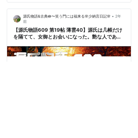
（蜀甲華紋）│京都市 京都 西陣織 着物 帯 ギフト 贈答 誕
生日 成人式価格: 500000 円楽天で詳細を見る
•
源氏物語&古典🪷〜笑う門には福来る🌸少納言日記🌸
2年
前
【源氏物語609 第19帖 薄雲40】源氏は几帳だけ
を隔てて、女御とお会いになった。艶な人である
に相違ない、今日まで お顔を見ることのできない
ことが残念であると、源氏の胸が騒いだ。困った
癖である。
御簾《みす》の中へ源氏ははいって行った。 几帳《きち
ょう》だけを隔てて王女御はお逢いになった。 「庭の草