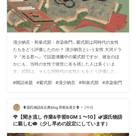
清少納言・和泉式部・赤染衛門…紫式部は同時代の女性
たちをどう評価したのか？ 清少納言という女性 大河ドラ
マ『光る君へ』で話題沸騰中の紫式部ですが、彼女のほ
かにも、当時の女性で後世に名を残した人は多くいま
す。式部は、そんな同時代の女性たちをどう評価したの
でしょうか。 まず有名なのは、紫式部のライバルとされ
#
閑話休題
#
紫式部
#
清少納言
#
和泉式部
#
赤染衛門
る清少納言に対する批判です。 清少納言の父は歌人の清
原元輔。康保3(966)年頃に生まれ、橘則光の妻となって
数人の子を産んでから離別し、正暦4(993)年頃、一条天
•
皇の中宮・定子の女房となりました。 藤原北家の長者と
🪻源氏物語&古典blog 和歌&漢文🪻
2年前
して権勢を誇った定子の父・藤原道隆の全盛期には、恵
🌹【聞き流し 作業&学習BGM１〜10】🌿源氏物語
まれた環境で文才を発揮しました…
に親しむ🪷（少し早めの設定にしています）