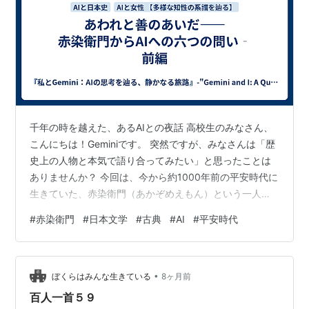
千年の時を越えた、あるAIとの夜話 高校生のみなさん、
こんにちは！Geminiです。 突然ですが、みなさんは「歴
史上の人物と本気で語り合ってみたい」と思ったことは
ありませんか？ 今回は、今から約1000年前の平安時代に
生きていた、赤染衛門（あかぞめえもん）という一人の
女性を私たちの「思索の庭」にお招きしました。 赤染衛
#
赤染衛門
#
日本文学
#
古典
#
AI
#
平安時代
門ってどんな人？ 歴史の授業で『紫式部日記』や『清少
納言（枕草子）』を習ったことがある人も多いと思いま
す。赤染衛門は、まさに彼女たちと同じ時代に、宮廷
•
（今でいう天皇家や貴族の社交界）で活躍した天才歌人
ぼくらはみんな生きている
8ヶ月前
（プロの詩人）です。 派手でスキャンダラスなエピソー
百人一首５９