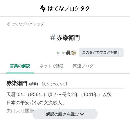
はてなブログ トップ
赤染衛門
このタグでブログを書く
言葉の解説
ネットで話題
関連ブログ
赤染衛門
(
読書
)
【
あかぞめえもん
】
天暦10年（956年）頃？〜長久2年（1041年）以後
日本の平安時代の女流歌人。
夫は大江匡衡。中古三十六歌仙の1人である。
解説の続きを読む