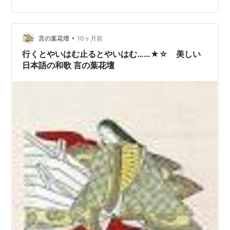
にかたむいて沈んでいく月を見たことです、という意味
です。 恋の歌ですね。 作者の赤染衛門が、妹の代わりに
詠んだ歌です。妹には想いを寄せる人がいました。その
人は恋多き藤原道隆。54番の作者、儀…
•
言の葉花壇
10ヶ月前
行くとやいはむ止るとやいはむ……★☆ 美しい
日本語の和歌 言の葉花壇