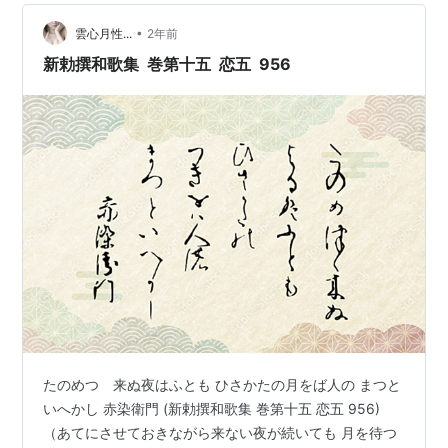
に詠んだものです。 どんな人？ 赤染衛門の名前は、父親
•
が右衛門尉であったことに由来します。彼女は藤原道長
雲心月性...
2年前
の正妻である倫子に仕えました。その後、倫子の娘で一
新勅撰和歌集 巻第十五 恋五 956
条天皇の中宮であ…
たのめつゝ来ぬ夜はふとも ひさかたの月をば人の まつと
いへかし 赤染衛門 (新勅撰和歌集 巻第十五 恋五 956)
（あてにさせておきながら来ない夜が続いても 月を待つ