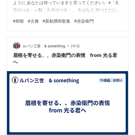
ように あなたは待っていますと言ってください） ※「久
方のつま」―類「久方のつき」。 今はなど 待つとだにや
は いはれける 頼むる事は つきもせね共（今さらどうし
#
和歌
#
古典
#
新勅撰和歌集
#
赤染衛門
て待っていますなどと言えるでしょう あなたが訪れをあ
てにさせることが尽きないとしても） 同じ人、ある所の
五節のかしづきにおぼし移りたりしに、例の代はりてき
•
こえさせし （同じ人が、ある所の五節の介添え役の侍女
ルパン三世 & something
2年前
に心移りをなさったので、いつものように娘に代わって
眉根を寄せる、、赤染衛門の表情 from 光る君
申し上げさせた…
へ