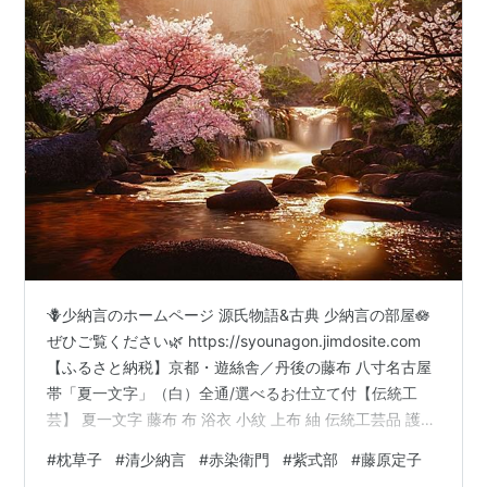
🪻少納言のホームページ 源氏物語&古典 少納言の部屋🪷
ぜひご覧ください🌿 https://syounagon.jimdosite.com
【ふるさと納税】京都・遊絲舎／丹後の藤布 八寸名古屋
帯「夏一文字」（白）全通/選べるお仕立て付【伝統工
芸】 夏一文字 藤布 布 浴衣 小紋 上布 紬 伝統工芸品 護身
長寿 繁栄 古事記 万葉集価格: 550000 円楽天で詳細を見
#
枕草子
#
清少納言
#
赤染衛門
#
紫式部
#
藤原定子
る 【ふるさと納税】【西陣活性化を応援！】西陣織袋帯