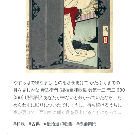
やすらはで寝なまし ものをさ夜更けて かたぶくまでの
月を見しかな 赤染衛門 (後拾遺和歌集 巻第十二 恋二 680
(59)) 現代語訳 あなたが来ないと分かっていたなら、た
めらわずに眠りについたでしょうに。待ち続けるうちに
夜が更けて、西の空に傾く月を見上げることになってし
まったのです。 解説 後拾遺集の詞書によると、この歌は
#
和歌
#
古典
#
後拾遺和歌集
#
赤染衛門
作者の姉妹のもとに通っていた藤原道隆が、ある夜、約
束していた逢瀬に現れなかったため、その姉妹の代わり