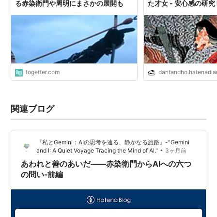
る赤染衛門や周明にまさかの展開も
た才女 - 安心感の研究 
togetter.com
dantandho.hatenadia
関連ブログ
『私とGemini：AIの思考を辿る、静かなる旅路』-"Gemini
•
and I: A Quiet Voyage Tracing the Mind of AI."
3ヶ月前
あわれと善のあいだ――赤染衛門からAIへの六つ
の問い‐前編