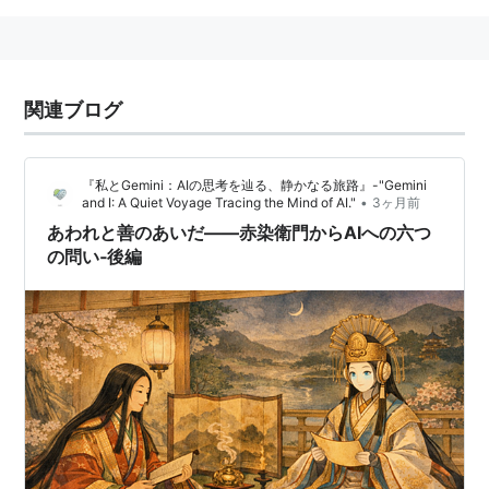
関連ブログ
『私とGemini：AIの思考を辿る、静かなる旅路』-"Gemini
•
and I: A Quiet Voyage Tracing the Mind of AI."
3ヶ月前
あわれと善のあいだ――赤染衛門からAIへの六つ
の問い‐後編