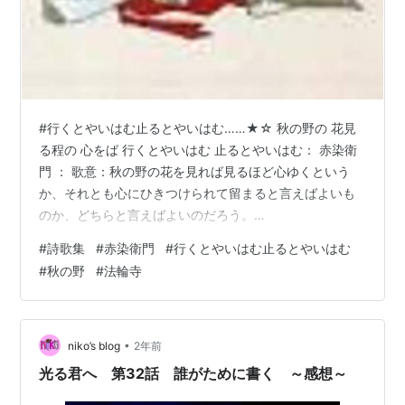
#行くとやいはむ止るとやいはむ……★☆ 秋の野の 花見
る程の 心をば 行くとやいはむ 止るとやいはむ： 赤染衛
門 ： 歌意：秋の野の花を見れば見るほど心ゆくという
か、それとも心にひきつけられて留まると言えばよいも
のか、どちらと言えばよいのだろう。
━━━━━━━━━━━━━━━━━━━ #詩歌集 第三巻より■□■ みん
#
詩歌集
#
赤染衛門
#
行くとやいはむ止るとやいはむ
なぁ、元気ぃ～？読み方やでぇ～あきののの はなみるほ
#
秋の野
#
法輪寺
どの こころをば ゆくとやいはむ とまるとやいはむ今日
は秋日和なんでウチは京都 嵐山の嵯峨野を散策やで。お
や、あそこに誰か・・・もしもし、こんにちは。良いお
天気ですね。 こんにちは。私は中宮 彰子様にお仕えして
•
niko’s blog
2年前
いる女房の赤染衛門…
光る君へ 第32話 誰がために書く ～感想～