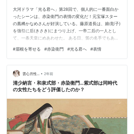
大河ドラマ「光る君へ」第28回で、個人的に一番面白か
ったシーンは、赤染衛門の表情の変化だ！元宝塚スター
の凰稀かなめさんが好演している。藤原道長は、娘(彰子)
を強引に后(きさき)にまつり上げ、一帝二后の一人とし
て、一条天皇にめあわせた。 ある日、笛の名手でもあっ
た天皇は、彰子やお付きの赤染衛門ら女房達が居並ぶと
#
眉根を寄せる
#
赤染衛門
#
光る君へ
#
表情
ころにやってきて、笛をふく。一条天皇が彰子に対して
「自分の方を見てくれないのか？」と問うと、いつも無
表情の彰子は言葉少なに「笛は聴くものゆえ」と応える
•
のだった。この辺の赤染衛門の表情の変遷が面白い！ 赤
雲心月性...
2年前
染衛門は彰子の家庭教師みたいな役割を担っているの
清少納言・和泉式部・赤染衛門…紫式部は同時代
で、手に汗握り、彰子の気の利いた返答を祈…
の女性たちをどう評価したのか？