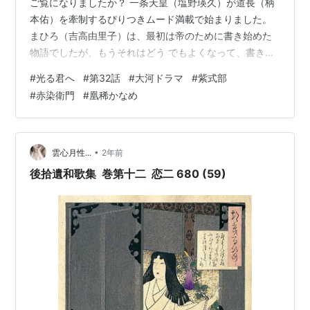
ご覧になりましたか？ 一条天皇（塩野瑛久）が道長（柄
本佑）を牽制するぴりつきムード満載で始まりました。
まひろ（吉高由里子）は、最初は帝のために書き始めた
物語でしたが、もうそれはどう でもよくなって、書きた
いものを書くという気持ちが固まり、まさにタイトル通
#
光る君へ
#
第32話
#
大河ドラマ
#
紫式部
りだな と思いました。帝に物語をお渡しした後も、手直
#
赤染衛門
#
凰稀かなめ
ししてましたもんね。好きなことって そうですよね。自
分が納得いくまで、とことんこだわりたい。 でも、まひ
ろが書いた物語が一条天皇のお気に召さなかった・・・
かに思われました が、一条天皇は続きを読みたくなった
•
雲心月性...
2年前
そうな。一条天皇はその物語から、…
後拾遺和歌集 巻第十二 恋二 680 (59)