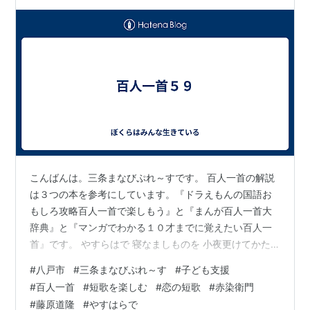
ドが多い当時の有名人たちの中…
こんばんは。三条まなびぷれ～すです。 百人一首の解説
は３つの本を参考にしています。『ドラえもんの国語お
もしろ攻略百人一首で楽しもう』と『まんが百人一首大
辞典』と『マンガでわかる１０才までに覚えたい百人一
首』です。 やすらはで 寝なましものを 小夜更けてかた
ぶくまでの 月を見しかな 赤染衛門の歌です。 あなたが
#
八戸市
#
三条まなびぷれ～す
#
子ども支援
来ないとわかっていたら、ためらうことなく寝てしまっ
#
百人一首
#
短歌を楽しむ
#
恋の短歌
#
赤染衛門
たのに。あなたを待っているうちに夜がふけて、西の空
#
藤原道隆
#
やすはらで