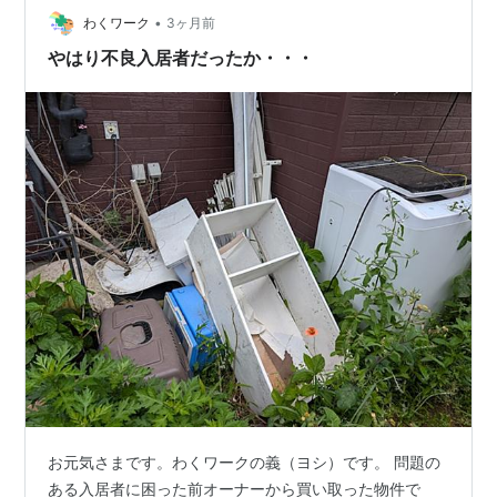
•
匂いがしていたのは、多頭飼育されていた猫の糞尿です
わくワーク
3ヶ月前
ね。 襖や壁に下手くそなDIYで貼り付けられてボロボロ
やはり不良入居者だったか・・・
になっています。 床の間…
お元気さまです。わくワークの義（ヨシ）です。 問題の
ある入居者に困った前オーナーから買い取った物件で