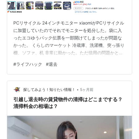
PCリサイクル 24インチモニター xiaomiがPCリサイクル
に加盟していたのでそれでモニターを処分した。袋に入
ったエコゆうパック伝票を一部開けてしまったが問題な
かった。 くらしのマーケット 冷蔵庫、洗濯機、突っ張り
棚、ソファ、机 非常に助かった。ただ信用の問題かとに
かく部屋の写真が求められたがそこをめんどくさがらず
#
ライフハック
#
退去
写真を用意して申し込めば3月末の混み合う中でも表示通
りの金額で持っていってもらった。感謝。 ただリサイク
ルショップで売ったらよかったのにと言われ、そうだっ
•
たかもしれないと反省。 GEO買取ロッカー Androidタブ
探してみよう！知りたい情報！
5ヶ月前
レット、iPad、Switch1 PUDOステーションから発送が…
引越し退去時の賃貸物件の清掃はどこまでする？
清掃料金の相場は？