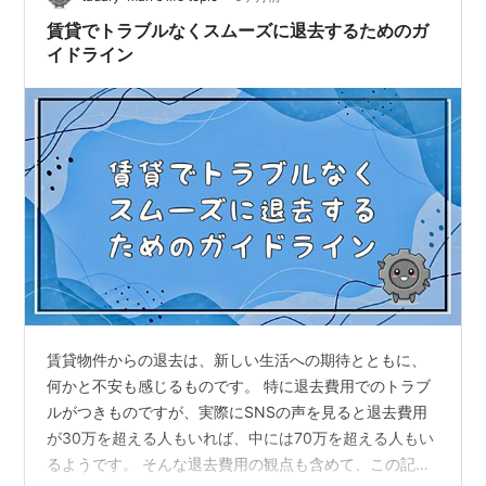
は、敷金に含まれる？ （敷金には何が含まれている
賃貸でトラブルなくスムーズに退去するためのガ
の？） （敷金から請求される場合） （敷…
イドライン
賃貸物件からの退去は、新しい生活への期待とともに、
何かと不安も感じるものです。 特に退去費用でのトラブ
ルがつきものですが、実際にSNSの声を見ると退去費用
が30万を超える人もいれば、中には70万を超える人もい
るようです。 そんな退去費用の観点も含めて、この記事