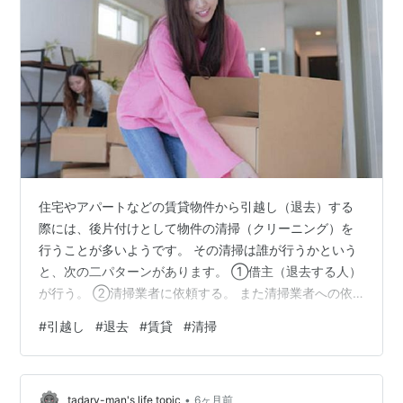
住宅やアパートなどの賃貸物件から引越し（退去）する
際には、後片付けとして物件の清掃（クリーニング）を
行うことが多いようです。 その清掃は誰が行うかという
と、次の二パターンがあります。 ①借主（退去する人）
が行う。 ②清掃業者に依頼する。 また清掃業者への依
頼も、 ①借主（退去する人）が依頼する。 ②物件管理
#
引越し
#
退去
#
賃貸
#
清掃
者（大家さん）が依頼する。 という方法があります。 今
回は、賃貸物件の清掃を借主が、清掃業者に依頼する場
合を中心に、清掃料金の相場やどこまで清掃するのが良
•
いのかについて解説します。 賃貸物件の退去時の清掃
tadary-man's life topic
6ヶ月前