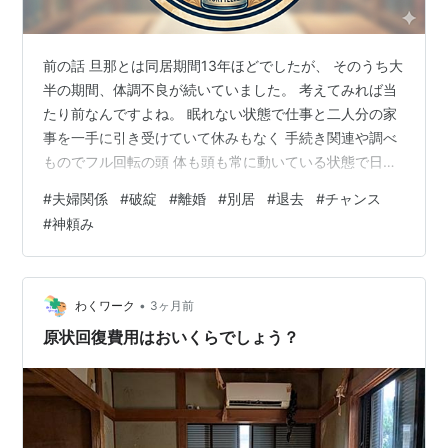
前の話 旦那とは同居期間13年ほどでしたが、 そのうち大
半の期間、体調不良が続いていました。 考えてみれば当
たり前なんですよね。 眠れない状態で仕事と二人分の家
事を一手に引き受けていて休みもなく 手続き関連や調べ
ものでフル回転の頭 体も頭も常に動いている状態で日々
過ごして13年 そりゃあ・・・私も人間なので（笑） 365
#
夫婦関係
#
破綻
#
離婚
#
別居
#
退去
#
チャンス
日フル稼働は無理なんですよ。 実家には逃げていました
#
神頼み
が精々月1が限度 当然毎月行けるわけでもない 朝起きた
時にはダルさ 朝食を食べれば胃痛 気圧が少し下がれば頭
痛 生理が来れば激痛で動けず 仕事終わりはしばらく動け
ず 旦那がいる時はずーーーーっとイライラ こんな状態が
•
わくワーク
3ヶ月前
”普通”…
原状回復費用はおいくらでしょう？