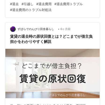
ではなるべく退去時のトラブルを避け、スムーズに新居
#
退去
#
引越し
#
退去費用
#
退去費用トラブル
へ移るための実践的なガイドラインを紹介します。 退去
#
退去費用のトラブル対処法
の流れを理解する 退去通知のタイミングが重要 原状回復
の基本ルールを知る トラブルに備える 入居時の写真が役
に立つ 掃除は念入りに 退去時の修繕価値を知る 次に住
む人のための費用は不要 立ち合い時の注意点 退去費用を
•
ずぼらでのんびり田舎暮らし
6ヶ月前
減らす 請求を妥当な額…
賃貸の退去時の原状回復とは？どこまでが借主負
担かをわかりやすく解説