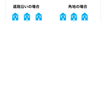
今日は新居への準備を書いておく。 経験を書くというよ
り、これから行わないといけない準備を書く。 これから
の予定は家の引き渡し、入居準備、退去である。 既に引
っ越し業者は決まり、引っ越しのために荷物を詰める段
階である。 家の引き渡し いよいよ家の引き渡しとなる。
すなわち施主検査についてである。 とりあえず、施主検
#
引っ越し
#
新居
#
退去
査で調べたところ、下記が出てきたのでこの3つをもとに
決めていく。施主検査用のpdfはどのサイトもあるが、せ
っかくだし持ち物を整理する。 www.sakurajimusyo.com