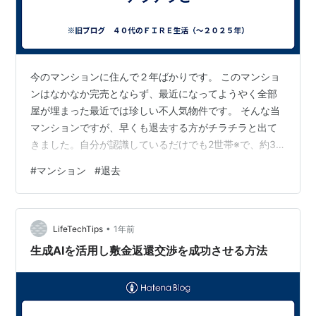
今のマンションに住んで２年ばかりです。 このマンショ
ンはなかなか完売とならず、最近になってようやく全部
屋が埋まった最近では珍しい不人気物件です。 そんな当
マンションですが、早くも退去する方がチラチラと出て
きました。自分が認識しているだけでも2世帯※で、約30
戸程度の小規模マンションにしては高い率じゃないでし
#
マンション
#
退去
ょうか。 ※退去についてマンション管理組合から情報提
供されたりはしないのですが、①中古物件サイトに載っ
ていた、②駐車場が解約されたから再募集しますとの案
•
内がきた、こんな感じで退去を知りました。 自分も退去
LifeTechTips
1年前
を考えるが 今のマンションを選んだのは、当時の職場へ
生成AIを活用し敷金返還交渉を成功させる方法
通勤しやすかった事が大きいです。もち…