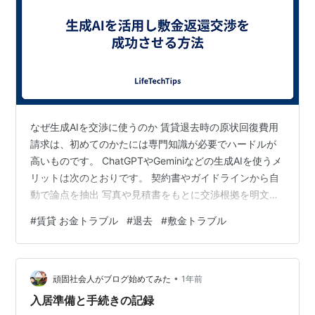
なぜ生成AIを交渉に使うのか 賃貸退去時の原状回復費用
請求は、初めてのかたには専門知識が必要でハードルが
高いものです。 ChatGPTやGeminiなどの生成AIを使うメ
リットは次のとおりです。 契約書やガイドラインから自
動で論点を抽出 写真や見積書をもとに交渉根拠を明文化
通知書やメール文面を即ドラフト化し、修正も素早く対
#
賃貸 お金トラブル
#
退去
#
敷金トラブル
応 AIはあくまで「仮説作成」と割り切り、最終判断は自
分で行う。このワークフローが実践的なライフハックで
す。 敷金返還交渉の全体フロー 必要書類を整理し、生成
•
AIにアップロード 賃貸借契約書 管理会社の見積書 入居時
頑固社会人がブログ始めてみた
1年前
／退去時の写真（あれば） AIプロンプトで「論点」を洗
入居準備と手続きの記録
い出…