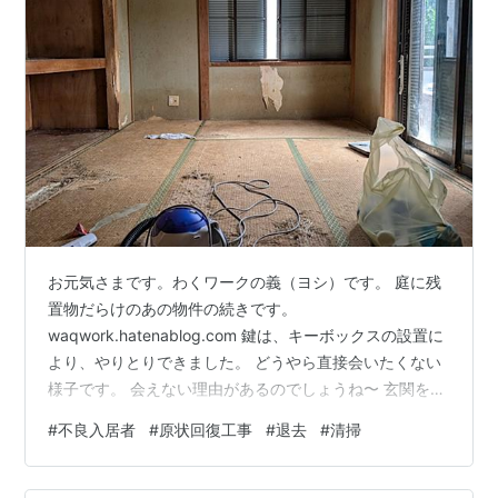
お元気さまです。わくワークの義（ヨシ）です。 庭に残
置物だらけのあの物件の続きです。
waqwork.hatenablog.com 鍵は、キーボックスの設置に
より、やりとりできました。 どうやら直接会いたくない
様子です。 会えない理由があるのでしょうね〜 玄関を入
ると、まるで引越しの途中のようです。 下駄箱にもゴミ
#
不良入居者
#
原状回復工事
#
退去
#
清掃
が残っています。 何かを拭き取った紙もあります。 洗面
脱衣所にも残置物があります。 お風呂場も清掃どころ
か、このような状況です。 玄関を開けたときから強烈な