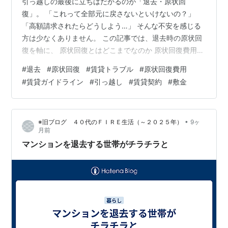
引っ越しの最後に立ちはだかるのが「退去・原状回
復」。 「これって全部元に戻さないといけないの？」
「高額請求されたらどうしよう…」 そんな不安を感じる
方は少なくありません。 この記事では、退去時の原状回
復を軸に、 原状回復とはどこまでなのか 原状回復費用の
相場 国のガイドラインの考え方 を、初めての方にも分か
#
退去
#
原状回復
#
賃貸トラブル
#
原状回復費用
るよう整理します。 原状回復とは 退去で原状回復はどこ
#
賃貸ガイドライン
#
引っ越し
#
賃貸契約
#
敷金
まで負担するのが一般的？ 退去時の原状回復費用の相場
賃貸の原状回復義務は何年でなくなる 賃貸の原状回復ガ
イドライン 原状回復ガイドラインを守らない請求は断れ
•
※旧ブログ ４０代のＦＩＲＥ生活（～２０２５年）
9ヶ
る？ 原状回復とクロス（壁紙）の考え方 まとめ｜退去
月前
原状回復は「知っているか…
マンションを退去する世帯がチラチラと