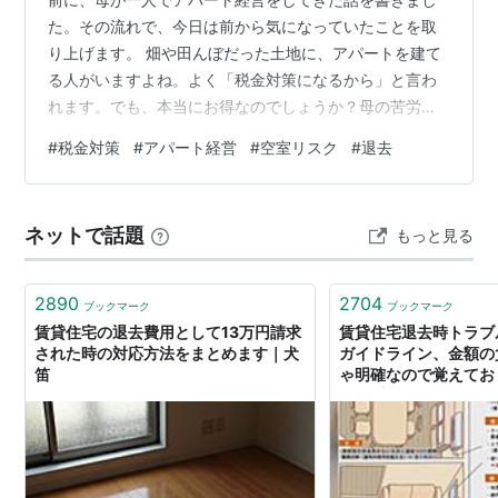
た。その流れで、今日は前から気になっていたことを取
り上げます。 畑や田んぼだった土地に、アパートを建て
る人がいますよね。よく「税金対策になるから」と言わ
れます。でも、本当にお得なのでしょうか？母の苦労を
間近で見てきた私なりに、調べて考えてみました。 ※私
#
税金対策
#
アパート経営
#
空室リスク
#
退去
は税理士ではないので、一般的な話としてお読みくださ
い。細かい金額や判断は、税理士さんなど専門家に確認
してくださいね。 なぜ「税金対策になる」と言われるの
ネットで話題
もっと見る
か まず、どうして「アパートを建てると税金対策にな
る」と言われるのか。主に3つの税金で効果があるとされ
ています。 ① 相続税が下がる 相続税とは…
2890
2704
ブックマーク
ブックマーク
賃貸住宅の退去費用として13万円請求
賃貸住宅退去時トラブ
された時の対応方法をまとめます｜犬
ガイドライン、金額の
笛
ゃ明確なので覚えてお
して手持ちは必須」