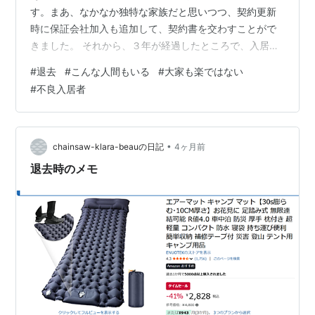
す。まあ、なかなか独特な家族だと思いつつ、契約更新
時に保証会社加入も追加して、契約書を交わすことがで
きました。 それから、３年が経過したところで、入居者
から退去連絡がありました。 前オーナーは、鍵を全て入
#
退去
#
こんな人間もいる
#
大家も楽ではない
居者に渡してしまっているので、退去前に鍵をひとつ預
#
不良入居者
かりたいと思い伺うと、既に引越しは済ませている雰囲
気でした。 善管注意義務には、庭の雑草の除草や清掃も
入っているはずですが、守られていない様子です。 駐車
場に自転車が１台、門の裏にキックボードが１台ありま
•
chainsaw-klara-beauの日記
4ヶ月前
した。 家の周りを見ていくと・・・ 洗濯機…
退去時のメモ