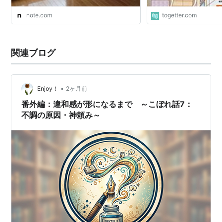
note.com
togetter.com
関連ブログ
•
Enjoy！
2ヶ月前
番外編：違和感が形になるまで ～こぼれ話7：
不調の原因・神頼み～