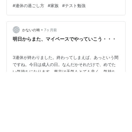
で、「パパは何ができる？」と声をかけると、少し間を
#
連休の過ごし方
#
家族
#
テスト勉強
おいて、「いつでも質問できるように、家にいてほし
い」とのこと。それで、私は家にいることになりまし
た。 私は居間に、息子は隣の部屋に。背中越しに、気配
•
だけが伝わる距離です。ときどきスマホで調べ物をして
かないの塒
7ヶ月前
いる様子も見えます。 以前、「今回のテストはどうする
明日からまた、マイペースでやっていこう・・・
の？」と聞いたときには、「具体的な点数を決めて…