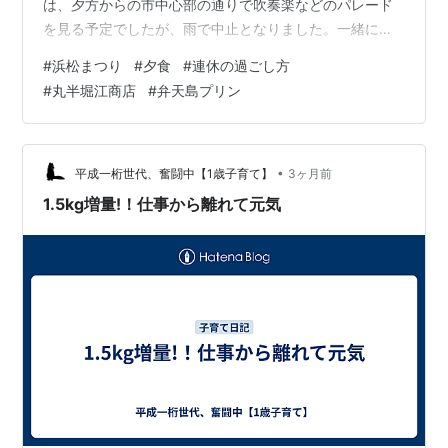
は、夕方からの市中心部の通りで吹奏楽などのパレード
を見る予定でしたが、雨で中止となりました。一緒に行
く予定だったK子さんとH君は、我が家で一緒に夕食を食
#
浜松まつり
#
夕食
#
連休の過ごし方
べて行ってもらいました。といっても当初予定はパレー
#
丸半堀江商店
#
弁天島プリン
ドに行って外で夕食ということだったので、食材はふだ
ん用のものばかりでした。 豚しゃぶとお刺身 量も少なめ
で、４人なのにお刺身が３切れづつって（笑） いろいろ
な話ができて、楽しかったです。 H君は２歳のお嬢ちゃ
•
平成一桁世代、奮闘中【1歳子育て】
3ヶ月前
んが都内でリトミックを習っていて、その時…
1.5kg増量!！仕事から離れて元気