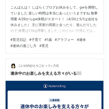
こんばんは！ しばらくブログお休みをして、gwを満喫し
ていました 楽しい時間は本当にあっというまですね 無事
増量 4/29からgw休暇がスタート！（4/30と5/1は会社を
休みました） 主に実家の両親と会ったり、遊んだりした
ので 体重は1.5kg増量しました このくらいで済んでよか
ったと思うべきか？？ 財布の紐が緩んでしまい、スイー
#
育児日記
#
子育て
#
1歳
#
アラフォー
#
連休
ツやらジュースやら もうたくさん飲んだり食べたりです
#
連休の過ごし方
#
育児
涙 楽しかったので、来週くらいまでにかけてゆっくり体
重は戻したいところ ひとまずは、お疲れ気味の胃腸に優
しいご飯から始めます（笑） 体重は大したことないので
すが、顔まわりとかお腹（胃腸）が疲れている気がする
•
こいけのひとりごと
3ヶ月前
年齢…
連休中のお楽しみを支える方々がいる🙋‍♀️