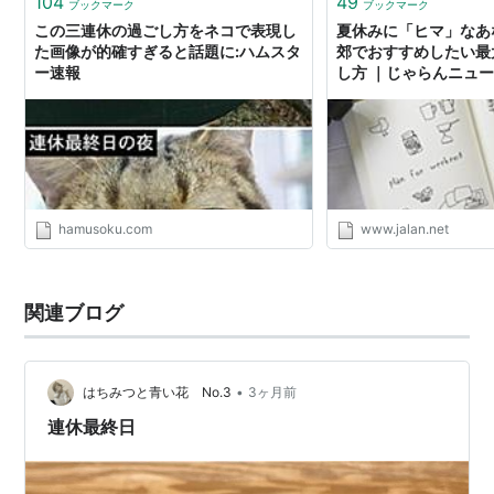
104
49
ブックマーク
ブックマーク
この三連休の過ごし方をネコで表現し
夏休みに「ヒマ」なあ
た画像が的確すぎると話題に:ハムスタ
郊でおすすめしたい最
ー速報
し方 ｜じゃらんニュ
hamusoku.com
www.jalan.net
関連ブログ
•
はちみつと青い花 No.3
3ヶ月前
連休最終日