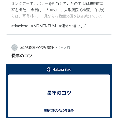
ミングデーで、バザーを担当していたので 朝は8時前に
家を出た。 今日は、大雨の中、大学病院で検査。 午後か
らは、耳鼻科へ。 1月から花粉症の薬を飲み続けていた
が、今シーズンは終了。 先生に「また来年来ます」とご
#
timelesz
#
MOMENTUM
#
連休の過ごし方
挨拶。 午後は、雨があがりキラキラ、少しの風が春を感
じる。 あしたからの連休ときれいな新緑で、気持ちがふ
んわり。 明日は、息子夫婦と一緒に夕飯の約束。 そのあ
•
と、二人はインド旅行なので、連休はひとりで過ごす。
藤野の散文-私の暗黙知-
3ヶ月前
夏への模様替えをするが、それ以外に楽しみも。
長年のコツ
YouTubeやテレビで聴いて…