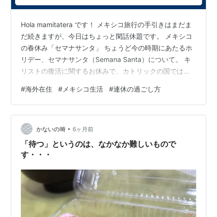
Hola mamitatera です！ メキシコ旅行の手引きはまだま
だ続きますが、今日はちょっと閑話休題です。 メキシコ
の春休み「セマナサンタ」 ちょうど今の時期にあたるホ
リデー、セマナサンタ（Semana Santa）について。 キ
リストの復活に関するお休みで、カトリックの国では
「セマナサンタ」、英語圏だと「イースター🐰」と呼ば
#
海外在住
#
メキシコ生活
#
連休の過ごし方
れることが多いみたいです。 毎年日付は変わりますが、
日本でいうゴールデンウィークのような大型連休です。
この時期はバカンスに出かける人も多く、海やリゾート
•
地はかなり混み合います。 我が家はというと…完全にお
かないの塒
6ヶ月前
うち派 私はというと、パッキングや子どもたちの荷物、
「待つ」というのは、なかなか難しいもので
食事のこと…
す・・・