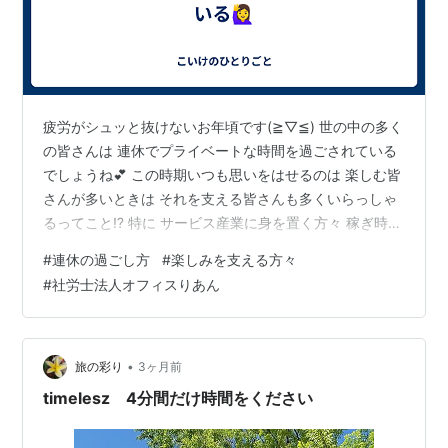
疲労がシュッと抜けないお年頃です(≧▽≦) 世の中の多く
の皆さんは 連休でプライベートな時間を過ごされている
でしょうね💕 この時期いつも思いをはせるのは 楽しむ皆
さんが多いときは それを支える皆さんも多くいらっしゃ
るってこと⁉️ 特に サービス産業に身を置く方々 稼ぎ時で
すから多忙を極めるわけですね いわゆるカレンダー通り
#
連休の過ごし方
#
楽しみを支える方々
ではないお仕事は 家族で楽しむぞ、はやりにくいでしょ
#
社労士法人オフィスりあん
うね💦 こんなことを思うのです(*^^)v 私は、積み重なっ
ている疲労を多少でも解消したい‼️ これが願いでありま
す（笑）（笑） 仕事のペースを落とし 時間の使い方を意
図的にルーズにし 心身を解放してあげたぁぁぃ(｡･ω･｡…
•
旅の彩り
3ヶ月前
timelesz 4分間だけ時間をください