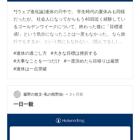
*[ウェブ進化論]連休の只中で。 学生時代の夏休みも同様
だったが。 社会人になってからもう40回近く経験してい
るゴールデンウイークについて、終わった後に「目標達
成!」という気分になったことは一度もなかった。 なら旅
行でもするか、という気にもなれない。(混んでるし) そ
れは多分「盛り過ぎ」が敗因ではないかと思う。 反対に
#
連休の過ごし方
#
大きな目標は挫折する
賢い人ほど普段の平日や週末とそれほど変わりなく過ご
#
大事なことを一つだけ
#
一度決めたら目移りは厳禁
しているような気がする。(嘆) それはともかく。 休日と
#
連休は一点突破
か長期休暇とか。 あるいは3ヶ月や一年の目標とか。 そ
ういう「まとまった時間」に向かう時にはコツがあると
いうことに気がついた。 それは「小さく、一つだけ」
だ。 かつて自分が連…
•
藤野の散文-私の暗黙知-
3ヶ月前
一日一殺