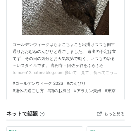
ゴールデンウィークはちょこちょこと出掛けつつも例年
通りおおむねのんびりと過ごしました。 遠出の予定は立
てず、その日の気分とお天気次第で動く、いつものゆる
～いスタイルです。 高円寺・阿佐ヶ谷をぶらぶら
tomoeri12.hatenablog.com 歩いて、見て、食べてこうい
う一日がやっぱり好きだなあと改めて思いました。 ウニ
#
ゴールデンウィーク 2026
#
のんびり
もさっぱり(ﾟ∀ﾟ) 暖かくなってきたので、ウニをお風呂に
#
連休の過ごし方
#
猫のお風呂
#
アラカン夫婦
#
東京
いれました。 エ～ンやられた～～(´;ω;｀) 案の定、怒‼
フクロウみたいになってる(^-^; でも乾いた後はサッパリ
したんじゃない？ 久しぶりの外飲み 久しぶりに友人とサ
ネットで話題
もっと見る
シ飲み 生ハムとチーズ盛り合わせ。生ハム…