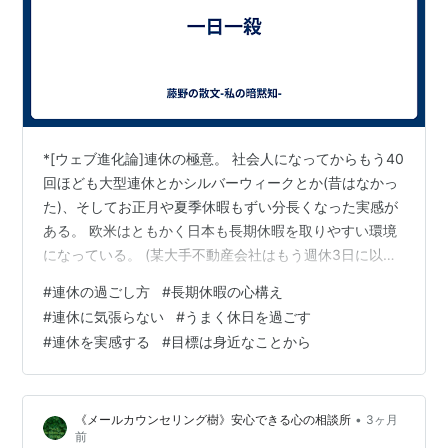
*[ウェブ進化論]連休の極意。 社会人になってからもう40
回ほども大型連休とかシルバーウィークとか(昔はなかっ
た)、そしてお正月や夏季休暇もずい分長くなった実感が
ある。 欧米はともかく日本も長期休暇を取りやすい環境
になっている。 (某大手不動産会社はもう週休3日に以降
し始めているらしい) 日本の一般市民は四季があるせい
#
連休の過ごし方
#
長期休暇の心構え
か、あまり「避暑地で長期間過ごす」という習慣はない
#
連休に気張らない
#
うまく休日を過ごす
けれど、これからは「まとまった休暇を楽しく過ごす」
#
連休を実感する
#
目標は身近なことから
ということが生活の重要な習慣になってくると思う。 い
たずらに観光地に出掛けても滞在費用は嵩むし、次々に
名所を巡っても疲れてしまってばかりでは本末転倒とい
•
《メールカウンセリング樹》安心できる心の相談所
3ヶ月
うものだろう。 長期休暇を心…
前