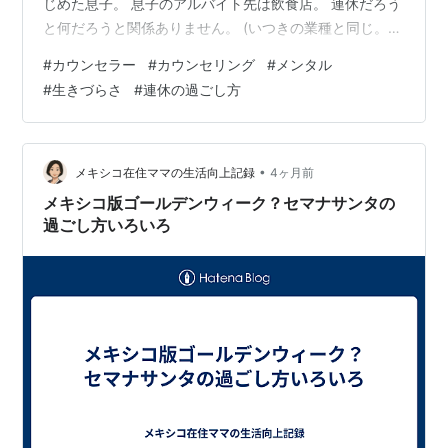
じめた息子。 息子のアルバイト先は飲食店。 連休だろう
と何だろうと関係ありません。 (いつきの業種と同じ。対
人での仕事は休みがありません…。) まぁ！ 息子は3日が
#
カウンセラー
#
カウンセリング
#
メンタル
休み。 いつきは4、5日が休み。 お休みが合いません！
#
生きづらさ
#
連休の過ごし方
アルバイトを嫌がることのない息子。 唯一の休日は友だ
ちと映画を観に行くそう。 いつきには、どっか行こうオ
ーラを見せず。😯 二連休のいつきは？ もう、バッチリ身
体を休めまくりますよ～。❤️ 《お問合せはこちら》 メー
•
メキシコ在住ママの生活向上記録
4ヶ月前
ルカウン…
メキシコ版ゴールデンウィーク？セマナサンタの
過ごし方いろいろ