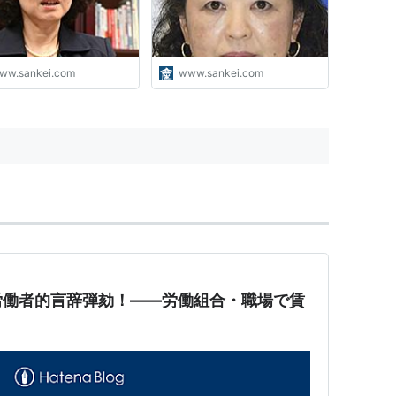
ww.sankei.com
www.sankei.com
労働者的言辞弾劾！——労働組合・職場で賃
！