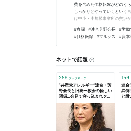
費を含めた価格転嫁がどのく
しっかりとやっていくという
は中小・小規模事業所の交渉
労働貴族の頭目として当然の
#
春闘
#
連合芳野会長
#
労働
おおい隠すための言辞である。
#
価格転嫁
#
マルクス
#
資本
ものにできるか」だと！！ そ
ネットで話題
259
156
ブックマーク
“共産党アレルギー”連合・芳
連合
野会長と旧統一教会の怪しい
異例
関係…会見で突っ込まれタジ
ど訴え
タジ｜日刊ゲンダイDIGITAL