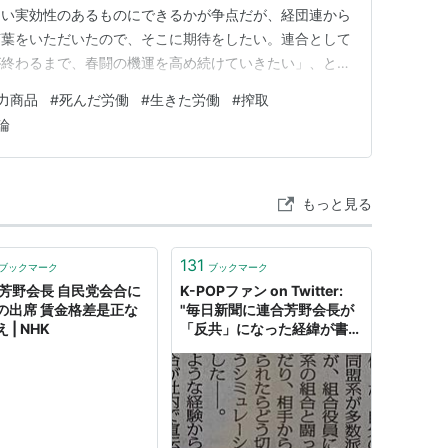
らい実効性のあるものにできるかが争点だが、経団連から
言葉をいただいたので、そこに期待をしたい。連合として
が終わるまで、春闘の機運を高め続けていきたい」、と。
ことであるとはいえ、これは、資本による賃労働の搾取を
力商品
#
死んだ労働
#
生きた労働
#
搾取
 「労務費を含めた価格転嫁がどのくらい実効性のある
論
んなことは労働者にとって…
もっと見る
131
ブックマーク
ブックマーク
 芳野会長 自民党会合に
K-POPファン on Twitter:
の出席 賃金格差是正な
"毎日新聞に連合芳野会長が
 | NHK
「反共」になった経緯が書い
てありましたのでご紹介。
https://t.co/f1QCyKRPlY"