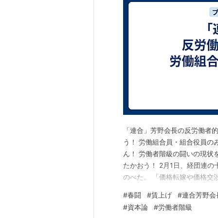
「連合」芳野会長の反労働者
う！ 労働組合員・組合役員の
ん！ 労働者階級の闘いの現状
たかおう！ 2月1日、経団連
のべた。 「価格転嫁や価格交
手をつけてもらうようにお願い
#
春闘
#
賃上げ
#
連合芳野会
労働者たちと労働運動を独占
#
資本論
#
労働者階級
んじがらめにしていくことを策