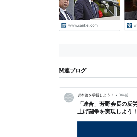
www.sankei.com
w
関連ブログ
•
資本論を学習しよう！
3年前
「連合」芳野会長の反
上げ闘争を実現しよう