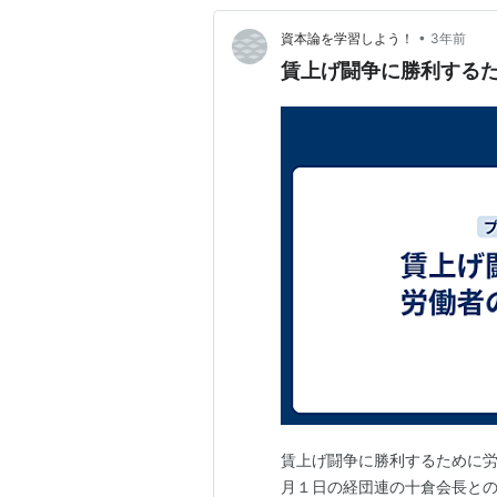
•
資本論を学習しよう！
3年前
賃上げ闘争に勝利する
賃上げ闘争に勝利するために労
月１日の経団連の十倉会長との