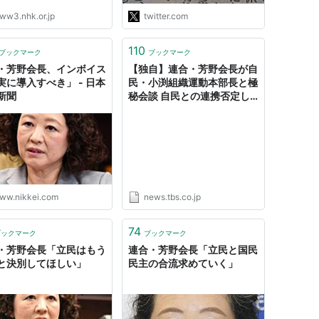
ww3.nhk.or.jp
twitter.com
110
ブックマーク
ブックマーク
・芳野会長、インボイス
【独自】連合・芳野会長が自
実に導入すべき」 - 日本
民・小渕組織運動本部長と極
新聞
秘会談 自民との連携否定し
た日に
ww.nikkei.com
news.tbs.co.jp
74
ブックマーク
ブックマーク
・芳野会長「立民はもう
連合・芳野会長「立民と国民
と決別してほしい」
民主の合流求めていく」