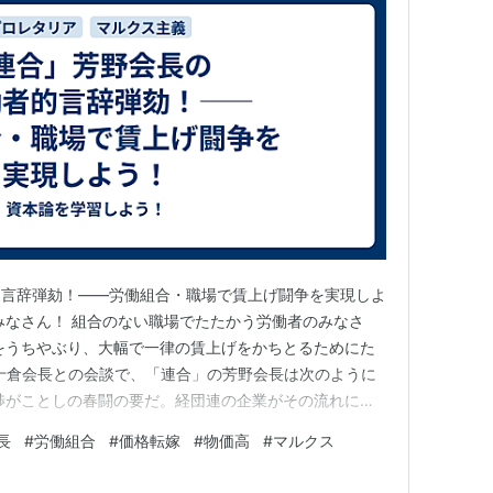
的言辞弾劾！——労働組合・職場で賃上げ闘争を実現しよ
みなさん！ 組合のない職場でたたかう労働者のみなさ
をうちやぶり、大幅で一律の賃上げをかちとるためにた
の十倉会長との会談で、「連合」の芳野会長は次のように
渉がことしの春闘の要だ。経団連の企業がその流れに先
したい」、と。 何という反労働者的言辞か。これは、
長
#
労働組合
#
価格転嫁
#
物価高
#
マルクス
資本家どもと日本国家に奉仕するものへとよりいっそうが
す、労働貴族の頭目の本性…