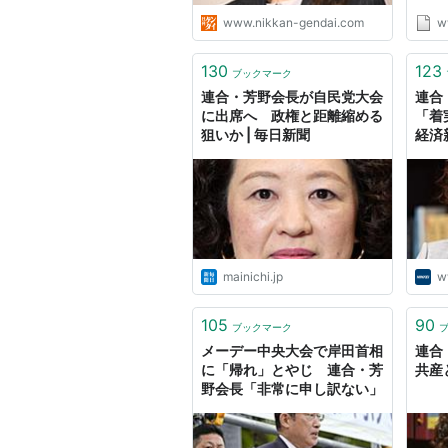
www.nikkan-gendai.com
w
130
123
ブックマーク
連合・芳野会長が自民党大会
連合
に出席へ 政権と距離縮める
「着
狙いか | 毎日新聞
経済
mainichi.jp
w
105
90
ブックマーク
メーデー中央大会で岸田首相
連合
に「帰れ」とやじ 連合・芳
共産
野会長「非常に申し訳ない」