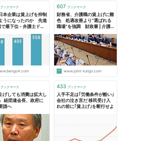
607
ブックマーク
ブックマーク
日本企業は賃上げを抑制
財務省、介護職の賃上げに難
ようになったのか 先進
色 処遇改善より“選ばれる
国で最下位 - 弁護士ドッ
職場”を強調 財政審 | 介護
ムニュース
ニュースJoint
ww.bengo4.com
www.joint-kaigo.com
433
ブックマーク
ブックマーク
上げしても消費は拡大し
人手不足は｢労働条件が酷い｣
」 経団連会長、政府に
会社の泣き言だ 移民受け入
要請へ
れの前に｢賃上げ｣を断行せよ