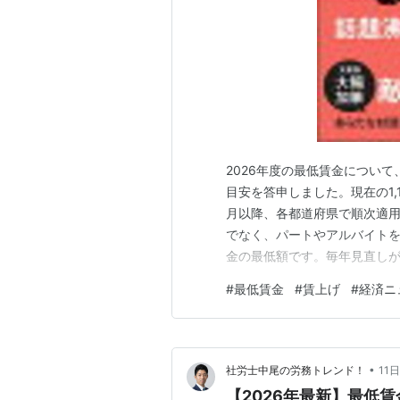
2026年度の最低賃金について
目安を答申しました。現在の1,1
月以降、各都道府県で順次適用
でなく、パートやアルバイト
金の最低額です。毎年見直し
額を決定します。 今年は55
#
最低賃金
#
賃上げ
#
経済ニ
55円でした。 昨年度は物価
が実施されました。それと…
•
社労士中尾の労務トレンド！
11
【2026年最新】最低賃