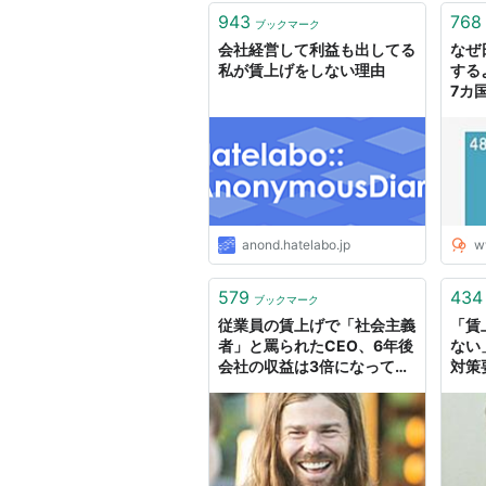
943
768
ブックマーク
会社経営して利益も出してる
なぜ
私が賃上げをしない理由
する
7カ
トコ
anond.hatelabo.jp
w
579
434
ブックマーク
従業員の賃上げで「社会主義
「賃
者」と罵られたCEO、6年後
ない
会社の収益は3倍になってい
対策
た