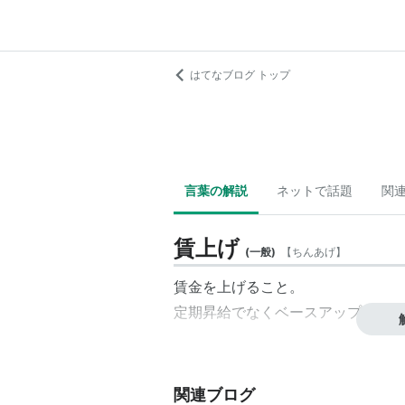
はてなブログ トップ
言葉の解説
ネットで話題
関
賃上げ
(
一般
)
【
ちんあげ
】
賃金を上げること。
定期昇給でなくベースアップを指す
関連ブログ