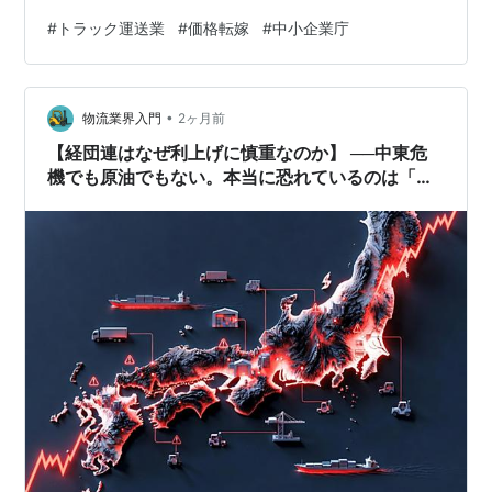
の中で際立って厳しい状況に置かれているのがトラック
#
トラック運送業
#
価格転嫁
#
中小企業庁
運送業です。 発注企業から見た価格転嫁率は34.5％、受
注企業側から見ても36.9％にとどまり、いずれも全32業
種中で最下位という結果でした。 数字が示すのは「交渉
•
できない業界」という現実 今回の調査では、価格交渉そ
物流業界入門
2ヶ月前
のものは全体的に増えています。 つまり、 「話し合いの
【経団連はなぜ利上げに慎重なのか】 ──中東危
場がない」…
機でも原油でもない。本当に恐れているのは「価
格転嫁できない日本」である