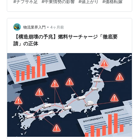
#
ナフサ不足
#
中東情勢の影響
#
値上がり
#
価格転嫁
い人間はほぼいないでしょう。 すでに3月から、翻弄さ
れてきた我が職場です。 あとは、あまり賢くない経営陣
がしくじらないことを祈るばかりです。 そして我が家の
•
経営陣は、わたしただ1人。夫は頼りにできません。 値上
物流業界入門
4ヶ月前
がりするものは、 ①冷凍食品やパックご飯などの加工品
【構造崩壊の予兆】燃料サーチャージ「徹底要
②調味料…
請」の正体