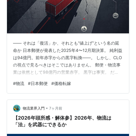
―― それは「復活」か、それとも“値上げ”という名の延
命か 日本郵便が発表した2025年4〜12月期決算。 純利益
は94億円。前年赤字からの黒字転換――。 しかし、CLO
の視点で見るべきはそこではありません。 郵便・物流事
業は依然として98億円の営業赤字。 黒字は事実。 だ
が、本業はなお赤字。 この決算は「復活」ではなく、 構
#
物流
#
日本郵便
#
価格転嫁
造疲労の延命を示している可能性が高い。 1｜値上げで作
った黒字は、持続可能か 営業収益は2兆7411億円（前年
比5.7％増）。 この増収の中身は明確です。 2024年の郵
•
便料金値上げ 単価上昇による収益押し上げ だが、ここで
物流業界入門
7ヶ月前
冷静に考えたい。 単価は上がった それでも本業は…
【2026年頭所感・解体参】2026年、物流は
「法」を武器にできるか