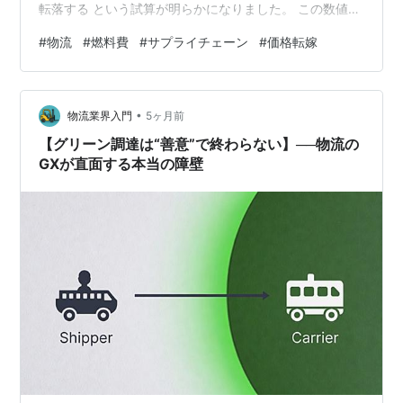
転落する という試算が明らかになりました。 この数値は
単なるコスト増の話ではありません。 現在の物流ビジネ
#
物流
#
燃料費
#
サプライチェーン
#
価格転嫁
スモデルが、外部コスト変動に耐えられない構造である
ことを示しています。 1｜燃料費10％増でも成立しない
収益構造 まず注目すべきは、10％上昇時点での影響で
•
す。 帝国データバンクの試算では、 ・燃料費10％増 →
物流業界入門
5ヶ月前
年間支出：平均470.4万円増加 → 営業利益：平均27.88…
【グリーン調達は“善意”で終わらない】──物流の
GXが直面する本当の障壁