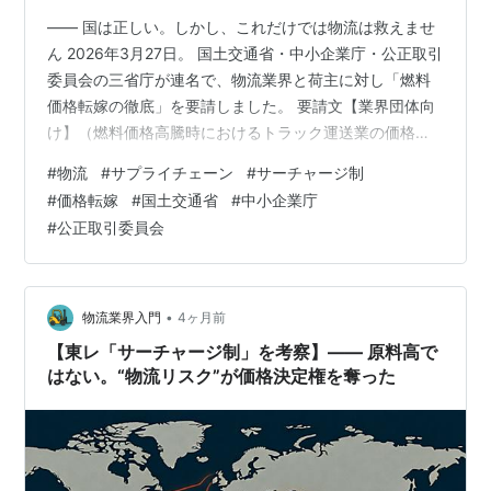
―― 国は正しい。しかし、これだけでは物流は救えませ
ん 2026年3月27日。 国土交通省・中小企業庁・公正取引
委員会の三省庁が連名で、物流業界と荷主に対し「燃料
価格転嫁の徹底」を要請しました。 要請文【業界団体向
け】（燃料価格高騰時におけるトラック運送業の価格転
嫁の徹底について）PDFファイル (115.7KB) 中東情勢の
#
物流
#
サプライチェーン
#
サーチャージ制
緊迫化により軽油価格は乱高下し、タンクローリーの供
#
価格転嫁
#
国土交通省
#
中小企業庁
給制限すら発生しています。 その中で国は、「サーチャ
#
公正取引委員会
ージを導入し、適切に価格転嫁せよ」と明確に踏み込み
ました。 一見すると、運送会社を守る“正論”に見えま
す。 しかし物流構造の視点で見ると、これは解決策では
なく、構造崩壊の…
•
物流業界入門
4ヶ月前
【東レ「サーチャージ制」を考察】―― 原料高で
はない。“物流リスク”が価格決定権を奪った