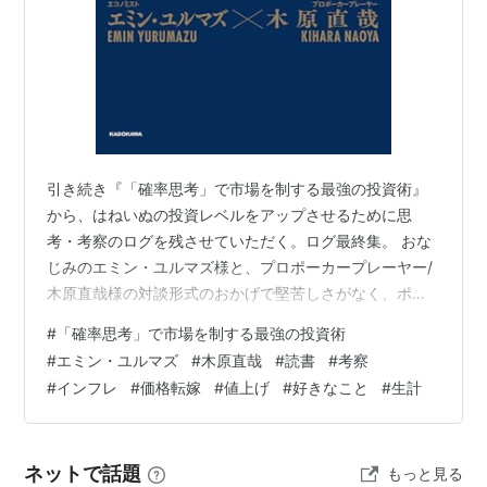
引き続き『「確率思考」で市場を制する最強の投資術』
から、はねいぬの投資レベルをアップさせるために思
考・考察のログを残させていただく。ログ最終集。 おな
じみのエミン・ユルマズ様と、プロポーカープレーヤー/
木原直哉様の対談形式のおかげで堅苦しさがなく、ポー
カーの勝負の話もあるのでイメージが湧きやすい部分も
#
「確率思考」で市場を制する最強の投資術
多い。F1ラスベガスGPに行って、ブラッド・ピットのよ
#
エミン・ユルマズ
#
木原直哉
#
読書
#
考察
うにポーカーに興じたくなりそうだ。（2025/07/06 執
#
インフレ
#
価格転嫁
#
値上げ
#
好きなこと
#
生計
筆） 「確率思考」で市場を制する最強の投資術 作者:エ
ミン・ユルマズ,木原 直哉 KADOKAWA Amazon ログ
10）インフレ時代は株価が上がる はねいぬ思考・考察）
ネットで話題
もっと見る
ログ11）…