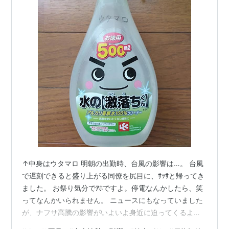
↑中身はウタマロ 明朝の出勤時、台風の影響は…。 台風
で遅刻できると盛り上がる同僚を尻目に、ｻｯｻと帰ってき
ました。 お祭り気分でｱﾎですよ。停電なんかしたら、笑
ってなんかいられません。 ニュースにもなっていました
が、ナフサ高騰の影響がいよいよ身近に迫ってくるよう
です。 ↑2026.5.30 朝日新聞 影響を受けない物、受けな