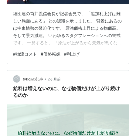
経団連の筒井義信会長が記者会見で、 「追加利上げは難
しい局面にある」 との認識を示しました。 背景にあるの
は中東情勢の緊迫化です。 原油価格上昇による物価高。
そして景気減速。 いわゆるスタグフレーションへの警戒
です。 一見すると、 「原油が上がるから景気が悪くな
る」 という話に見えます。 しかし物流の現場から見る
#
物流コスト
#
価格転嫁
#
利上げ
と、 少し違う景色が見えています。 問題は原油ではあり
ません。 問題は、 原油高を価格転嫁できない日本の構造
そのものです。 ■ 原油価格は物流コストそのものである
•
物流は燃料で動きます。 トラック フォークリフト 冷凍
tykojiの記事
2ヶ月前
機 船舶 航空貨物 すべてエネルギー消費産業です。 つま
給料は増えないのに、なぜ物価だけが上がり続け
り原油高は…
るのか