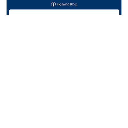
――水野会長が示す「歴史的転換点」の光と影 東京都ト
ラック協会の水野会長から、2026年の幕開けにふさわし
い、非常に力強い年頭所感が発表されました。 軽油引取
税の暫定税率廃止や、いよいよ本格施行が始まる「トラ
ック適正化2法」。 現場・荷主・物流企業の狭間で13
年、理想と現実のギャップに悩み続けてきた私には、こ
#
物流
#
トラック業界
#
適正化2法
#
価格転嫁
の方針が現場への「福音」となるか、それとも「新たな
#
東京都トラック協会
呪縛」となるか、その瀬戸際が見えます。 1. 【称賛】
「物流Gメン」と「法規制」が、ようやく現場の盾になる