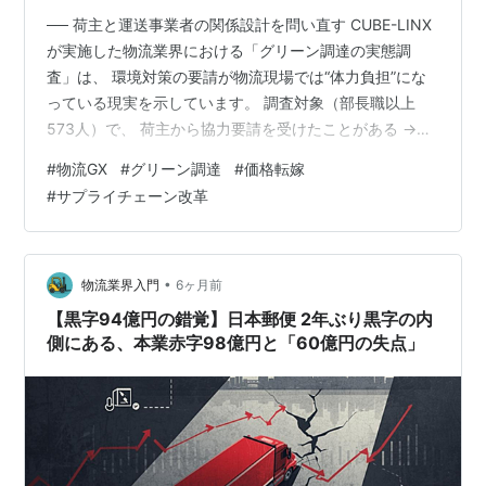
── 荷主と運送事業者の関係設計を問い直す CUBE-LINX
が実施した物流業界における「グリーン調達の実態調
査」は、 環境対策の要請が物流現場では“体力負担”にな
っている現実を示しています。 調査対象（部長職以上
573人）で、 荷主から協力要請を受けたことがある →
35.1％ 協力要請を受けたことがない → 64.9％ という結
#
物流GX
#
グリーン調達
#
価格転嫁
果でした。 一見、「要請がまだ少ない」と見えます。 し
#
サプライチェーン改革
かし、これはGX推進の発射点が、すでに“不均衡”である
証拠でもあります。 1｜「対応できない」現場は、制度よ
り先に“価値の受容”で詰まっている 対応困難とした回答
者の理由を整理すると、 導入コストが捻出できない …
•
物流業界入門
6ヶ月前
【黒字94億円の錯覚】日本郵便 2年ぶり黒字の内
側にある、本業赤字98億円と「60億円の失点」