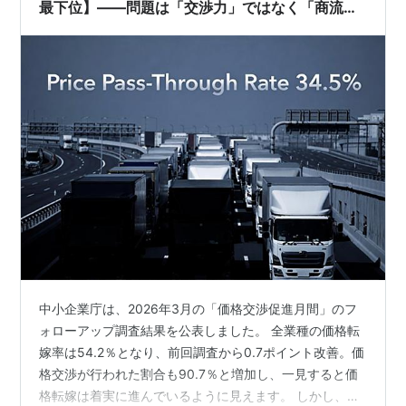
最下位】――問題は「交渉力」ではなく「商流構
造」にある
中小企業庁は、2026年3月の「価格交渉促進月間」のフ
ォローアップ調査結果を公表しました。 全業種の価格転
嫁率は54.2％となり、前回調査から0.7ポイント改善。価
格交渉が行われた割合も90.7％と増加し、一見すると価
格転嫁は着実に進んでいるように見えます。 しかし、そ