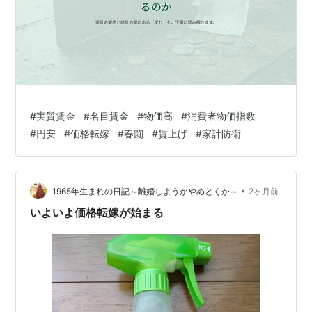
#
実質賃金
#
名目賃金
#
物価高
#
消費者物価指数
#
円安
#
価格転嫁
#
春闘
#
賃上げ
#
家計防衛
•
1965年生まれの日記～離婚しようかやめとくか～
2ヶ月前
いよいよ価格転嫁が始まる