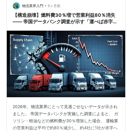
油精製の中間原料）に依存 しています。 そしてナフサと
•
物流業界入門
5ヶ月前
は何…
【構造崩壊】燃料費30％増で営業利益80％消失
―― 帝国データバンク調査が示す「運べば赤字」
の現実と再設計の必要性
2026年、物流業界にとって見過ごせないデータが示され
ました。 帝国データバンクが実施した調査によると、 ガ
ソリン・軽油などの燃料費が30％増加した場合、 運輸業
の営業利益は平均で約80％減少し、約4社に1社が赤字へ