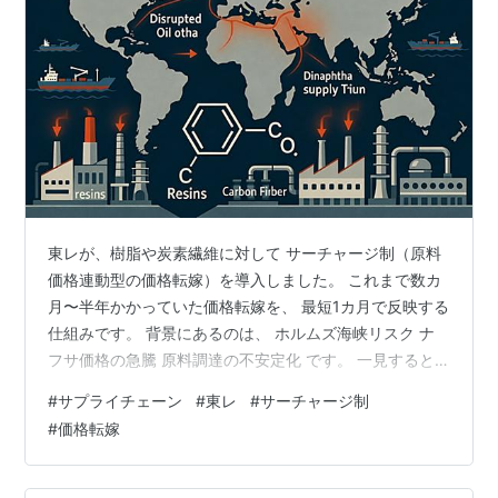
東レが、樹脂や炭素繊維に対して サーチャージ制（原料
価格連動型の価格転嫁）を導入しました。 これまで数カ
月〜半年かかっていた価格転嫁を、 最短1カ月で反映する
仕組みです。 背景にあるのは、 ホルムズ海峡リスク ナ
フサ価格の急騰 原料調達の不安定化 です。 一見すると
これは、 「原料高への対応」 に見えます。 しかし── こ
#
サプライチェーン
#
東レ
#
サーチャージ制
れはコスト問題ではない。 “価格決定の主導権”が崩れた
#
価格転嫁
構造変化です。 ■ 前提｜ナフサは「石油」ではなく“物
流の結晶” まず押さえるべきはここです。 東レの主力製
品である、 樹脂 炭素繊維 これらはすべて、 ナフサ（石