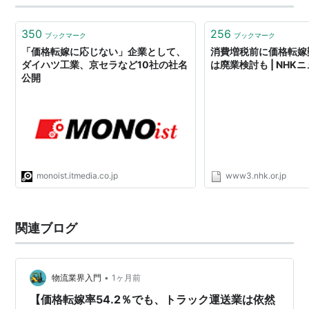
350
256
ブックマーク
ブックマーク
「価格転嫁に応じない」企業として、
消費増税前に価格転嫁
ダイハツ工業、京セラなど10社の社名
は廃業検討も | NHK
公開
monoist.itmedia.co.jp
www3.nhk.or.jp
関連ブログ
•
物流業界入門
1ヶ月前
【価格転嫁率54.2％でも、トラック運送業は依然