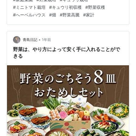
ています。 キュウリは 毎年失敗することがないので、
#
ミニトマト栽培
#
キュウリ初収穫
#
野菜収穫
今年も100本以上収穫ができることを 期待します。 小さ
#
へーベルハウス
#
畑
#
野菜高騰
#
家計
いキュウリがまた出てきました！ ミニトマトは失敗する
年もあるので、 今年はたくさん収穫できるといいなぁ。
たくさん実がなってきました！ 息子は、あまり野菜は…
•
青島日記
1年前
野菜は、やり方によって安く手に入れることがで
きる