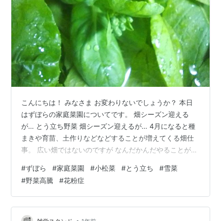
こんにちは！ みなさま お変わりないでしょうか？ 本日
はずぼらの家庭菜園についてです。 畑シーズン迎える
が… とう立ち野菜 畑シーズン迎えるが… 4月になると種
まきや育苗、土作りなどなどすることが増えてくる畑仕
事。 広い畑ではないのですが なんだかんだやることがあ
ります😊 今年は何をどこに植えようか…と考えるのが楽
#
ずぼら
#
家庭菜園
#
小松菜
#
とう立ち
#
雪菜
しいのですが、 外に出ると花粉にやられ 鼻水、くしゃ
#
野菜高騰
#
花粉症
み、目のかゆみなどが出てあまり作業できません💦 ちょ
っといつもより長い時間外に出た日は 夜になってさらに
症状が悪化し 眠れなくなるんです。 畑作業したいけど出
れない日々😭 スギもヒノキもどちらにもアレルギーがあ
•