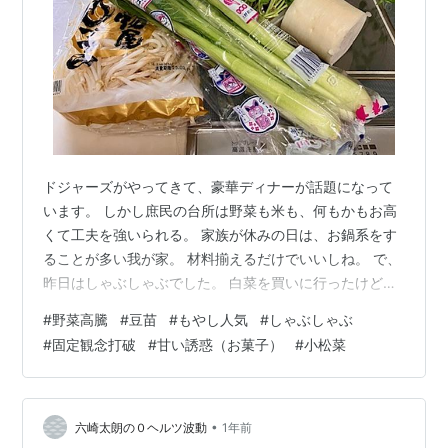
ドジャーズがやってきて、豪華ディナーが話題になって
います。 しかし庶民の台所は野菜も米も、何もかもお高
くて工夫を強いられる。 家族が休みの日は、お鍋系をす
ることが多い我が家。 材料揃えるだけでいいしね。 で、
昨日はしゃぶしゃぶでした。 白菜を買いに行ったけど、
1/4玉で２５０円くらいしました。 ネギはなんと１本１６
#
野菜高騰
#
豆苗
#
もやし人気
#
しゃぶしゃぶ
０円。 あまりの高値に手が出ず、買いませんでした。 代
#
固定観念打破
#
甘い誘惑（お菓子）
#
小松菜
わりに入れた野菜たち。 もやし 小松菜 育って２回目の
豆苗 大根 あとお肉と春雨とおもち、ラーメン。 大根は
千切りキャベツ用のピーラーで薄く切ります。 豆苗はあ
んまり好きじゃなかったけど、これから出番増えそう。
•
六崎太朗の０ヘルツ波動
1年前