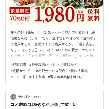
昨今の野菜高騰＿|￣|○ スーパーに並んでいる野菜は高
価格なものばかり。 なら、週末などを使って「道の駅」
で購入するか、直販サイトで購入するか、「週末農業」
をしてみてはと思っている✌︎('ω')✌︎ 道の駅は、めちゃく
ちゃ安い。 しかも直売に近いので新鮮٩(^‿^)۶ あと安い
と言えば直販サイト。 宅配サービスを使っても、凄く安
#
野菜高騰
#
野菜高騰いつまで
#
直販サイト
い( ◠‿◠ ) また、日本には「耕作放棄地」が沢山ある。
#
宅配サービス
#
宅配サービス便利
#
耕作放棄地
耕作放棄地を借りて野菜を育てる(^｡^) 耕作放棄地の所有
#
シェア畑
#
週末農業
#
週末農業#趣味#始め方
者は副収入があり、できれば借りて欲しいと思っている
ハズ。 作る野菜は自宅で食べる分だけで良い(^-^) 「シェ
ア畑」でも良いと思う。 複数人で耕作放棄地…
•
青島日記
1年前
コメ農家には好きなだけ儲けて欲しい