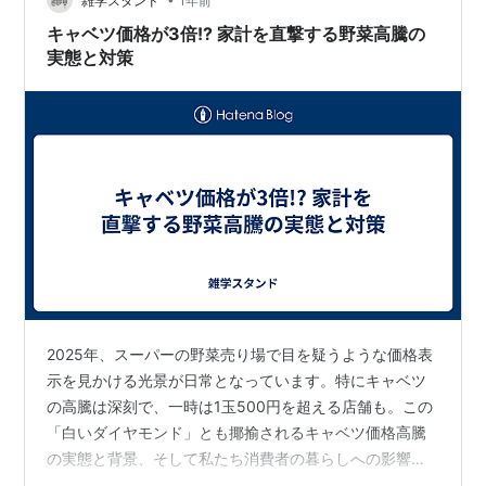
雑学スタンド
1年前
る私ですが、ヒノキの方…
キャベツ価格が3倍!? 家計を直撃する野菜高騰の
実態と対策
2025年、スーパーの野菜売り場で目を疑うような価格表
示を見かける光景が日常となっています。特にキャベツ
の高騰は深刻で、一時は1玉500円を超える店舗も。この
「白いダイヤモンド」とも揶揄されるキャベツ価格高騰
の実態と背景、そして私たち消費者の暮らしへの影響、
さらに家計を守るための対策について詳しく解説しま