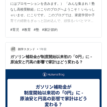
にはプロモーションを含みます。） 「みんな集まれ！塾
なし高校受験組」にこりのブログへようこそ！ いらっし
ゃいませ、にこりです。 このブログでは、家庭学習や子
育ての経験をぎゅっと詰め込んで、頑張るパパとママに
エールを送っています。 ファイト〜！ ♡ ♡ ♡ 📌 はじめ
#
育児
#
教育
#
塾
#
家計節約
てこのブログに来てくださった方へにこりブログでは、
塾なし×家庭学習×家計節約について実体験をもとにたく
さん書いていますので、「検索と全然違うやん！」と思
•
った方はまずはぜひこちらの記事からご覧ください👇 ▶
雑学スタンド
1年前
塾なし家庭学習記事へ ＼一番読まれてる人気記事はこち
ガソリン補助金が制度開始以来初の「0円」に -
ら／ ▶ 人気…
原油安と円高の影響で家計はどう変わる？