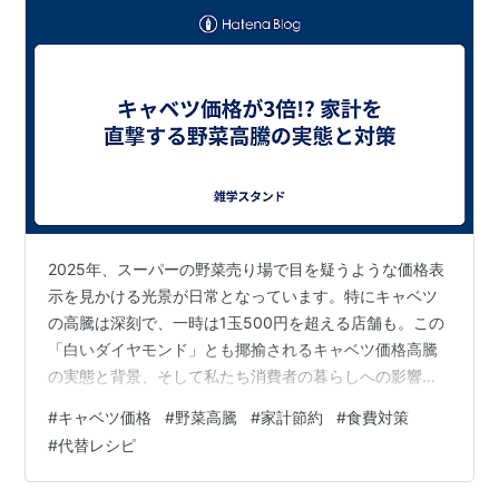
2025年、スーパーの野菜売り場で目を疑うような価格表
示を見かける光景が日常となっています。特にキャベツ
の高騰は深刻で、一時は1玉500円を超える店舗も。この
「白いダイヤモンド」とも揶揄されるキャベツ価格高騰
の実態と背景、そして私たち消費者の暮らしへの影響、
さらに家計を守るための対策について詳しく解説しま
#
キャベツ価格
#
野菜高騰
#
家計節約
#
食費対策
す。 📑 目次 現在のキャベツ価格状況 過去の価格推移と
#
代替レシピ
高騰の背景 輸入キャベツの急増とその影響 家計と暮らし
への影響 家計を守る消費者の対応策 まとめ：今後の見通