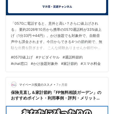
「0570に電話すると、意外と高い？さらに値上げされ
る」 要約2026年10月から携帯の0570通話料が33%値上
げ（1分33円→44円）。かけ放題でも対象外で、自動音
声中も課金されます。今日からできる4つの節約術で、無
駄な出費を防ぎます。 こんな経験ありませんか銀行や保
険の問い合わせで0570にかけ、請求を見て驚くこと。か
#
0570値上げ
#
ナビダイヤル
#
通話料節約
け放題プランなのに追加料金がかかっていたこと。自動
#
chat窓口
#
かけ放題対象外
#
家計節約
#
スマホ料金
音声の待ち時間で料金がどんどん増えること。 本旨0570
ナビダイアルは利用者全額負担で、企業はコストゼロ。
10分通話で330円→440円、20分で880円に値上げされ
ます。直通番号探し・固定電話・チャット活用・事前メ
•
マイペース投資のススメ
7ヶ月前
モで回避…
保険見直し＆家計節約「FP無料相談ガーデン」の
おすすめポイント・利用事例・評判・メリット・
デメリット