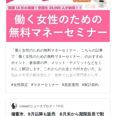
「働く女性のための無料マネーセミナー」 こちらの記事
で「働く女性のための無料マネーセミナー」 のおすすめ
ポイント、参加者の声、メリット・デメリットなどをく
わしく解説します。これからのお金との付き合い方、お
悩みや不安の解決策など、無料でお金の専門家から学ん
でみたいとお考えの女性の方は、ぜひ、ご活用くださ
#
女性限定
#
マネーセミナー
#
資産運用
#
家計節約
い。 執筆者の紹介 はじめに この記事はこんなタイプの
方のお役に立ちます この記事を読んでわかること 女性限
定＆無料「働く女性のための無料マネーセミナー」の特
•
長 「働く女性のための無料マネーセミナー」 の約束
Louisのニュースブログ
1年前
「働く女性のための無料マネーセミナー」 の特長 「働く
備蓄米、9月以降も販売 8月末から期限延長で割