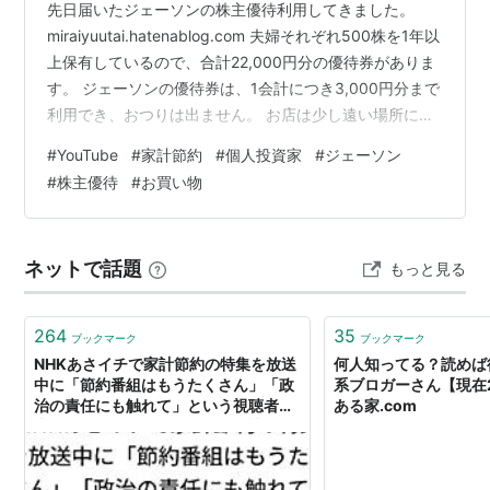
先日届いたジェーソンの株主優待利用してきました。
miraiyuutai.hatenablog.com 夫婦それぞれ500株を1年以
上保有しているので、合計22,000円分の優待券がありま
す。 ジェーソンの優待券は、1会計につき3,000円分まで
利用でき、おつりは出ません。 お店は少し遠い場所にあ
るので、何度も来るのは大変です。 そこで今回は、
#
YouTube
#
家計節約
#
個人投資家
#
ジェーソン
3,000円ずつ8回（最後は1,000円分）に分けて会計して
#
株主優待
#
お買い物
きました。 お店の方には少しご迷惑だったかもしれませ
ん（笑）。 おかげで、たくさんの商品を持ち帰ることが
できました。 すごい量の商品みて驚くしーちゃん この量
ネットで話題
もっと見る
ですからね。圧巻です。 大量!大量!…
264
35
ブックマーク
ブックマーク
NHKあさイチで家計節約の特集を放送
何人知ってる？読めば
中に「節約番組はもうたくさん」「政
系ブロガーさん【現在2
治の責任にも触れて」という視聴者の
ある家.com
声を紹介する「このコメントを読むと
は」