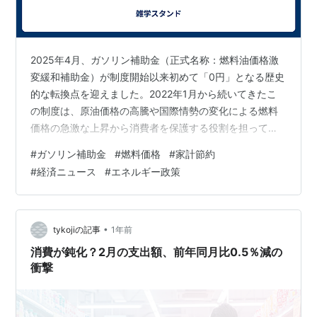
2025年4月、ガソリン補助金（正式名称：燃料油価格激
変緩和補助金）が制度開始以来初めて「0円」となる歴史
的な転換点を迎えました。2022年1月から続いてきたこ
の制度は、原油価格の高騰や国際情勢の変化による燃料
価格の急激な上昇から消費者を保護する役割を担ってき
ました。今回の「0円補助金」は、単なる一時的な措置で
#
ガソリン補助金
#
燃料価格
#
家計節約
はなく、日本のエネルギー政策と家計への影響を考える
#
経済ニュース
#
エネルギー政策
上で重要な節目となっています。 📑 目次 ガソリン補助
金の仕組み 2025年4月の最新動向 補助金の変遷 消費者
への影響 今後の見通し まとめ：補助金制度の展望 ガソ
リン補助金の仕組み ■ 制度の基本情報 正式名称：燃料油
•
tykojiの記事
1年前
価格激変緩和補助…
消費が鈍化？2月の支出額、前年同月比0.5％減の
衝撃