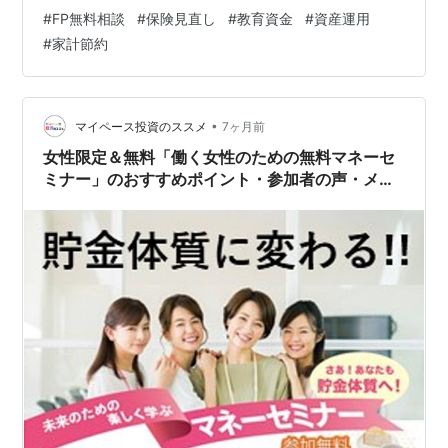
得ることができます。教育資金、住宅資金、老後資金、
#
FP無料相談
#
保険見直し
#
教育資金
#
資産運用
相続関連、資産運用の相談も無料です。ぜひ、ご活用く
#
家計節約
ださい。 執筆者の紹介 はじめに この記事はこんなタイ
プの方のお役に立ちます この記事を読んでわかること 保
険見直し＆家計節約「FP無料相談ガーデン」の特長 保険
見直し＆家計節約「FP無料相談ガーデン」の約束 保険見
•
マイペース投資のススメ
7ヶ月前
直し＆家計節約「FP無料相…
女性限定＆無料「働く女性のための無料マネーセ
ミナー」のおすすめポイント・参加者の声・メリ
ット・デメリット