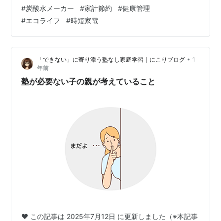
な出費だな...」なんて思ったこと、ありませんか？😅 実
#
炭酸水メーカー
#
家計節約
#
健康管理
は私も以前は、健康のために炭酸水を飲もうと決意し
#
エコライフ
#
時短家電
て、スーパーで6本パックを何個も買って帰るのが日常で
した。でも気がつくと、冷蔵庫はいつも炭酸水でパンパ
ン、買い物の度に重い思いをして、レシートを見るたび
•
「できない」に寄り添う塾なし家庭学習｜にこりブログ
1
に「こんなにかかってるの？」とため息をついていたん
年前
です（笑） そん…
塾が必要ない子の親が考えていること
♥ この記事は 2025年7月12日 に更新しました（※本記事