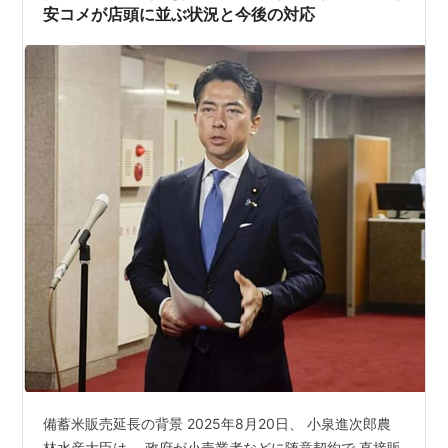
女性のための無料マネーセミナー」で…
安コメが店頭に並ぶ状況と今後の対応
備蓄米販売延長の背景 2025年8月20日、 小泉進次郎農
林水産大臣は、 政府が小売業者などに随意契約で 直接販