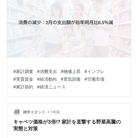
#
家計調査
#
消費支出
#
物価上昇
#
インフレ
#
実質賃金
#
経済動向
#
景気回復
#
労働市場
#
家計節約
#
経済ニュース
•
雑学スタンド
1年前
キャベツ価格が3倍!? 家計を直撃する野菜高騰の
実態と対策