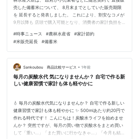
売した備蓄米について、 8月末までとしていた販売期限
を 延長すると発表しました。 これにより、割安なコメが
9月以降も 店頭で購入可能となり、消費者の家計負担を
軽減する効果が期待されています。 政府は2025年5月26
#
時事ニュース
#
農林水産省
#
家計節約
日から備蓄米の 随意契約による販売を開始し、 全体の
#
米販売延長
#
備蓄米
50万トンの備蓄米のうち28万トンが 契約済みとなってい
ます。 しかし、契約済みの28万トンのうち 約10万トン
の引き渡しが未完了の状況です。 この遅れは、倉庫から
の出庫作業や 精米作業に時間を要していることが 大き
•
Sankoubou 商品比較サービス
1年前
な…
毎月の炭酸水代 気になりませんか？ 自宅で作る新
しい健康習慣で家計も体も軽やかに
💧 毎月の炭酸水代気になりませんか？ 自宅で作る新しい
健康習慣で家計も体も軽やかに ✨ 500mlあたり約20円で
作れる時代です！ こんにちは！炭酸水ライフを始めませ
んか？ 突然ですが、毎月の買い物で炭酸水をまとめ買い
して「重い...」「また買いに行かなきゃ...」「今月も結構