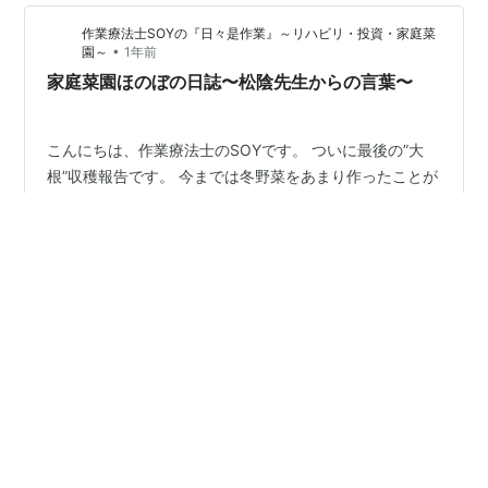
しと心構え 現在のキャベツ価格状況 ■ 最新のキャベツ価
作業療法士SOYの『日々是作業』～リハビリ・投資・家庭菜
格データ 卸売市場価格：2025年2月時点で1キロあたり
•
園～
1年前
189円（前年同月…
家庭菜園ほのぼの日誌〜松陰先生からの言葉〜