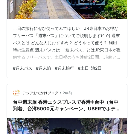
土日の旅行にぜひ使ってみてほしい！JR東日本のお得な
フリーパス「週末パス」についてご説明します(^o^) 週末
パスとは どんな人におすすめ？ どうやって使う？ 利用
時の注意点 週末パスとは 「週末パス」とはJR東日本が提
供するフリーパスで、土日祝のうち連続2日間、JR線と一
部私鉄の普通列車が乗り放題になるお得な切符！関東～
#
週末パス
#
週末旅
#
週末旅行
#
土日1泊2日
南東北エリアで使えます。 特急券を買えば新幹線や特急
にも乗車可能です。 大人8,880円・子ども2,600円で、
えきねっとや指定席券売機、みどりの窓口などで購入で
•
きます。 どんな人におすすめ？ 「平日は仕事だから土日
アジアおでかけブログ
2年前
に旅行したい」「色んな電車に乗って旅行してみたい」
台中週末旅 香港エクスプレスで香港✈台中（台中
という人に…
到着、台湾5000元キャンペーン、UBERでホテル
へ）