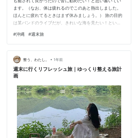
も癒されて良かったので皆に勧めたい！と思い書いてい
ます。（なお、体は疲れるのでこのあと熱出しました。
ほんとに疲れてるときはまず休みましょう。） 旅の目的
は某バンドのライブだが、きれいな海を見たい！という
のが裏テーマだった。神戸空港からスカイマークで那覇
#
沖縄
#
週末旅
へ。体調を考慮して、無理せず昼頃に着く便にした。 空
港が混んでいて着陸が遅れたのでお腹ぺこぺこ…到着ロ
ビーのソーキそば屋さんでラフテーそばとジューシーの
•
セットを食べた。 かつお出汁が心にしみる！沖縄感が出
整う、わたし。
1年前
てきた。 モノレールはポケモンだらけでシナモンが気ま
週末に行くリフレッシュ旅｜ゆっくり整える旅計
ずそうだった笑 今日の宿は商店街の奥の奥に…
画