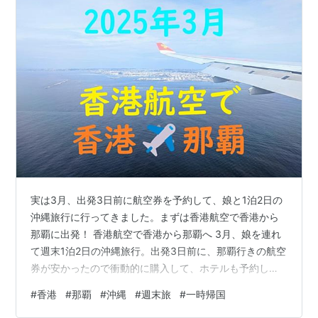
実は3月、出発3日前に航空券を予約して、娘と1泊2日の
沖縄旅行に行ってきました。まずは香港航空で香港から
那覇に出発！ 香港航空で香港から那覇へ 3月、娘を連れ
て週末1泊2日の沖縄旅行。出発3日前に、那覇行きの航空
券が安かったので衝動的に購入して、ホテルも予約し
て、行ってしまいました。 利用フライト 香港国際空港へ
#
香港
#
那覇
#
沖縄
#
週末旅
#
一時帰国
チェックイン ゲートへ 搭乗 機内エンターテイメント 機