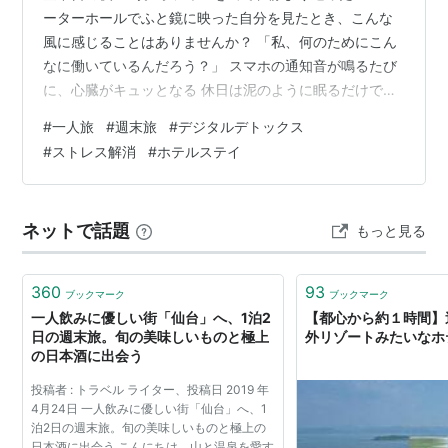
ーターホールでふと鏡に映った自分を見たとき、こんな
風に感じることはありませんか？ 「私、何のためにこん
なに働いているんだろう？」 スマホの通知音が鳴るたび
に、心臓がキュッとなる 休日は泥のように眠るだけで終
わってしまう 最近、心の底から「美味しい」と感じてい
#
一人旅
#
週末旅
#
デジタルデトックス
ない 誰かのための時間ばかりで、「自分のための時間」
#
ストレス解消
#
ホテルステイ
がない もし一つでも当てはまるなら、あなたの心と体
は、あなたが思っている以上に「限界」に近いサインを
出しています。 エステに行くのもいいでしょう。ショッ
ネットで話題
もっと見る
ピングで発散するのも一つの手です。でも、今のあなた
に本当に必要なのは、一時的な気晴らし…
360
93
ブックマーク
ブックマーク
一人飲みに優しい街「仙台」へ、1泊2
【都心から約１時間】
日の週末旅。旬の美味しいものと極上
外リゾートみたいなホ
の日本酒に出会う
投稿者 : トラベル ライター、投稿日 2019 年
4月24日 一人飲みに優しい街「仙台」へ、1
泊2日の週末旅。旬の美味しいものと極上の
日本酒に出会う こんにちは。山と温泉を愛す