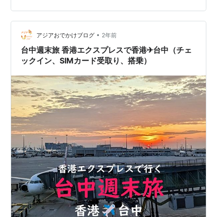
外に台中の街並みが見えてきました。到着前に、窓の外
の軍事施設を写真撮らないようにという機内アナウンス
がありました。そうなんです、台中国際空港（台中清泉
•
アジアおでかけブログ
2年前
崗空港）は…
台中週末旅 香港エクスプレスで香港✈台中（チェ
ックイン、SIMカード受取り、搭乗）