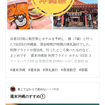
出発3日前に航空券とホテルを予約し、娘（7歳）と行っ
た1泊2日の沖縄旅。滞在時間21時間の弾丸旅行でした。
利用フライトや宿泊先、行ったところ食べたものなど、
まとめです。 週末沖縄旅 利用フライト ホテル 1日目 ス
テーキハウス88 @ 那覇空港 DMMかりゆし水族館 @ イ
ーアス沖縄豊崎 国際通り 2日目 波上宮 さぼてん＠那覇空
#
週末沖縄
#
週末旅
#
弾丸旅行
#
香港航空
#
那覇
港 おみやげ 利用フライト 香港航空 行きも帰りも香港航
空を利用しました。 3/8 HX658 香港11:30 → 那覇15:00
3/9 HX681 那覇12:00 → 香港13:30 那覇到着が土曜日15
•
時で、那覇発が日曜日12時なので、滞在時間は21時間。
案じてばかりで産めない
1年前
ホテ…
週末沖縄のすすめ①