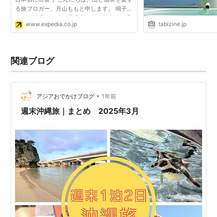
る旅ブロガー、月山ももと申します。 鳴子温
泉、作並温泉、遠刈田温泉など、魅力的な温
www.expedia.co.jp
tabizine.jp
泉地がたくさんある宮城。私が訪れるとき
は、まず土曜日に...
関連ブログ
•
アジアおでかけブログ
1年前
週末沖縄旅｜まとめ 2025年3月