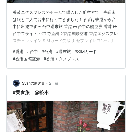
香港エクスプレスのセールで購入した航空券で、先週末
は娘と二人で台中に行ってきました！まずは香港から台
中に出発です✈ 台中週末旅 香港⇔台中の航空券 香港⇔
台中フライト バスで荃灣→香港国際空港 香港エクスプレ
スチェックイン SIMカード受取り セブンイレブンへ 手荷
物検査場、イミグレへ ゲートへ 搭乗 香港⇔台中の航空
#
香港
#
台中
#
台湾
#
週末旅
#
SIMカード
券 先週末（10/25～10/27）は、娘（7歳）と一緒に、台
#
香港国際空港
#
香港エクスプレス
湾の台中に遊びに行ってきました。今年2度目の台湾への
旅です。前回は6月に香港エクスプレスで高雄に行ったの
ですが、戻ってきてから香港エクスプレスのセールを見
つけて、思わず台中行きをポチってしまいました。高雄
•
Syanの断片集
2年前
から戻ってきて…
#美食旅 @松本