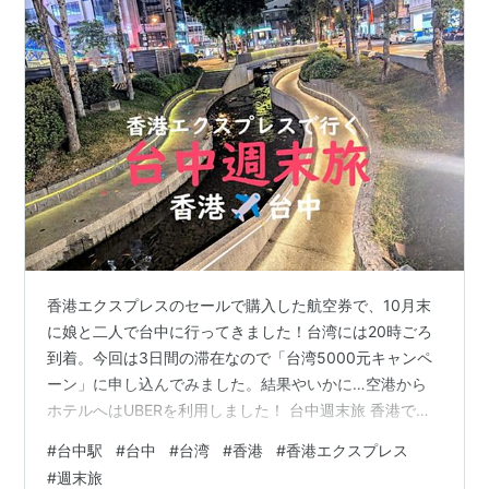
香港エクスプレスのセールで購入した航空券で、10月末
に娘と二人で台中に行ってきました！台湾には20時ごろ
到着。今回は3日間の滞在なので「台湾5000元キャンペ
ーン」に申し込んでみました。結果やいかに…空港から
ホテルへはUBERを利用しました！ 台中週末旅 香港での
チェックインや、搭乗まではこちら☟ 台中到着 イミグレ
#
台中駅
#
台中
#
台湾
#
香港
#
香港エクスプレス
台湾5000元キャンペーン UBERで空港からホテル ホテル
#
週末旅
到着 夕食探し 台中到着 香港✈台中 19時40分ごろ、窓の