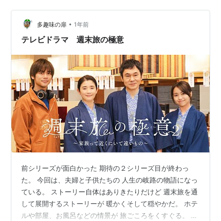
内食 那覇空港到着 利用フライト 今回利用したのは香港
航空です。土曜日の昼、香港から那覇に出発しました。
•
3/8 HX658 香港11:30 → 那覇15:00 香港国際空港へ ま
多趣味の扉
1年前
ずはいつもの通り、空港バスで荃灣 Tsuen W…
テレビドラマ 週末旅の極意
前シリーズが面白かった 期待の２シリーズ目が終わっ
た。 今回は、夫婦と子供たちの 人生の岐路の物語になっ
ている。 ストーリー自体はありきたりだけど 週末旅を通
して展開するストーリーが 暖かくそして穏やかだ。 ホテ
ルや部屋、お風呂などの情景が 旅ごころをくすぐる。 次