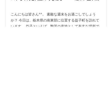
最…
こんにちは皆さん^^。 素敵な週末をお過ごしでしょう
か？ 今日は、栃木県の南東部に位置する益子町を訪れて
います。 益子といえば、陶器の産地として有名な場所で
す。 あいにくのお天気ですが、益子焼の販売店が立ち並
ぶ街並みをワクワクしながら散策しました。 でも、今日
はこの子が一緒です。 私が店に入ると、寂しそうにキュ
#
益子焼
#
陶器
#
陶芸
#
ギャラリー
ンキュンして、じっと店の中の私を見つめています。 だ
#
愛犬とドライブ
#
週末旅
から１つのお店でゆっくりはできませんがムッちゃんが
一緒のほうが楽しいです😅 ここは、まるで陶器の宝庫に
迷い込んだような感覚を味わえる素敵な場所です🤗。 ど
のお店にも、陶器好きにとってたまらない魅力が溢れて
•
今日も元気に発狂
2年前
いました。 繊細な器も魅力的です…
神戸紀行文