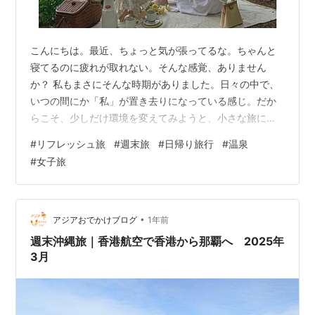
こんにちは。最近、ちょっと気が張ってるな。ちゃんと
寝てるのに疲れが取れない。そんな感覚、ありません
か？ 私もまさにそんな時期がありました。日々の中で、
いつの間にか「私」が置き去りになっている感じ。だか
らこそ、少しだけ環境を変えてみようと、小さな旅に出
かけることにしたんです。 なぜ、「小さな旅」がおすす
#
リフレッシュ旅
#
週末旅
#
日帰り旅行
#
温泉
めなの？ 特別なイベントがなくてもいい。人に話したく
#
女子旅
なるような目的がなくてもいい。 ただ、「今日は自分の
ために予定を入れた」っていう感覚だけで、ふっと気持
ちがゆるむことってあると思うんです。 小さな旅のいい
ところ： 荷造りが軽くて気が楽 無理のないスケジュール
•
アジアおでかけブログ
1年前
で過ごせる 予定を詰めすぎないことで、…
週末沖縄旅｜香港航空で香港から那覇へ 2025年
3月