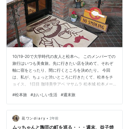
10/19-20で大学時代の友人と松本へ。 このメンバーでの
旅行はいつも美食旅。先に行きたい店を決めて、それぞ
軸に宿をとったり、間に行くところを決めたり。 今回
は、私が、ちょっと渋いところに行きたくて、松本をチ
ョイス。 1日目 珈琲美学アベ マサムラ 松本城 松本メー
ヤウ 餐 景色 目の湯 2日目 北野家 善光寺 Café Le
#
松本旅
#
おいしい生活
#
週末旅
Garçon 長野県立美術館 ツルヤ 1日目 特急しなので新宿
から松本へ。 行楽シーズンということもあり、臨時便も
予約で満席。大型のザックを背負った方も多くて、こん
•
な気候で山登りなどするのは気持ちいだろうなと。（か
花 ワン d i a r y
2年前
といってインドアなので自分も、というモチベは低い）
ムッちゃんと陶芸の町を巡る・・・週末、益子焼