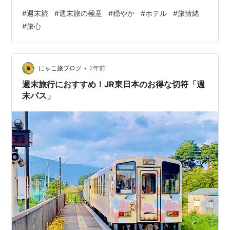
回は、老夫婦の２人旅を テーマにしたらいいね ランキン
#
週末旅
#
週末旅の極意
#
穏やか
#
ホテル
#
旅情緒
グ参加中旅行
#
旅心
•
にゃこ旅ブログ
2年前
週末旅行におすすめ！JR東日本のお得な切符「週
末パス」