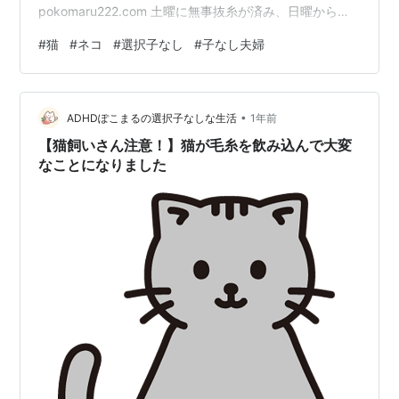
pokomaru222.com 土曜に無事抜糸が済み、日曜からは
術後着も脱いでいいとのことだったので、いつもの全裸
#
猫
#
ネコ
#
選択子なし
#
子なし夫婦
スタイルに。 実はうちのネコチャン、冬でもあまり毛が
増えないので寒いらしく、冬はお洋服を着せると喜ぶん
です。 そのため、今回の術後着も嫌がることなく着てく
•
れました。 さらにうちのネコチャン、お薬をあげようと
ADHDぽこまるの選択子なしな生活
1年前
すると自ら寄ってきて欲しがる不思議っ子…。 おかげで
【猫飼いさん注意！】猫が毛糸を飲み込んで大変
オットが夜勤でいない日もスムーズ…
なことになりました