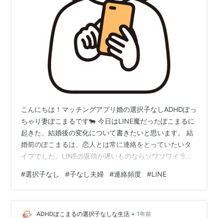
こんにちは！マッチングアプリ婚の選択子なしADHDぽっ
ちゃり妻ぽこまるです🐄 今日はLINE魔だったぽこまるに
起きた、結婚後の変化について書きたいと思います。 結
婚前のぽこまるは、恋人とは常に連絡をとっていたいタ
イプでした。LINEの返信が遅いものならソワソワイライ
ラしてしまうほど。 幸いなことにオットは連絡がマメな
#
選択子なし
#
子なし夫婦
#
連絡頻度
#
LINE
タイプだったのですが、前職はガチガチの夜勤がある仕
事だったので、長時間連絡がとれなくなることがありま
した。 実家で暮らしているのに、常にどこか孤独感があ
•
り、繋がっていないと不安になってしまうんです。 それ
ADHDぽこまるの選択子なしな生活
1年前