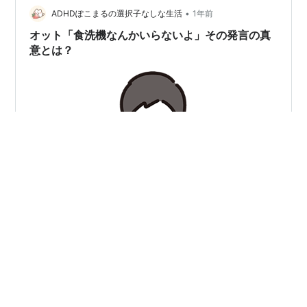
•
っぱり欲しいと言われても困るので、念のため入籍前に
ADHDぽこまるの選択子なしな生活
1年前
もう一度オットに聞いてみたのです。 「わたし絶対に子
オット「食洗機なんかいらないよ」その発言の真
どもはもたないけど、本当にいいの…
意とは？