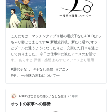
こんにちは！マッチングアプリ婚の選択子なしADHDぽっ
ちゃり妻ぽこまるです🐄 新婚旅行後、新たに週1でオット
とプールに通うようになったりと、充実した日々を過ご
しておりました。 今日は仕事中に観たアニメのお話で
す。 あらすじ 評価・感想 あらすじ dアニメより引用 第
26回手塚治虫文化賞のマンガ大賞ほか、数々の賞を席
#
選択子なし
#
子なし夫婦
#
アニメ
巻。若き天才作家魚豊(うおと)が世に放つ、地動説を証明
#
チ。 —地球の運動について—
することに自らの信念と命を懸けた者たちの物語。 舞台
は15世紀のP王国。教会が人々の心や科学までも支配して
いる時代で、教会の教えのなかで最も大切なひとつが、
地球が宇宙の中心でその周りを惑星が動いているとする
•
ADHDぽこまるの選択子なしな生活
1年前
『天動説』だった。『天動…
オットの家事への姿勢