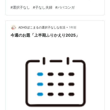
で、オットがとった行動が…。 バカでか屁をこく あんま
#
選択子なし
#
子なし夫婦
#
ババコンガ
りにもわたしがうるさいので、それを上回る爆音屁をこ
いて黙らせようとしてきたんです。 それが面白くてまた
ゲラゲラ笑っていると、バカでか屁2発目をくらい…。 あ
•
んまりにも屁をこくので、モンハンのババコンガ（屁を
ADHDぽこまるの選択子なしな生活
1年前
こいてうんち投げて攻撃してくる）にちなんで、ババオ
今週のお題「上半期ふりかえり2025」
ットと呼んだらオットまで笑い…