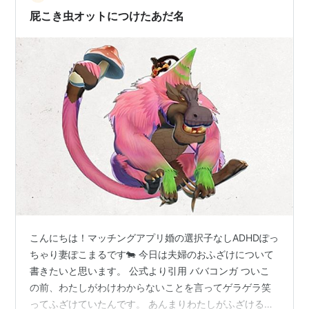
が、結婚した途端にスンッと落ち着いたんです。 今のオ
屁こき虫オットにつけたあだ名
ットの仕事はゆる夜勤があり…
こんにちは！マッチングアプリ婚の選択子なしADHDぽっ
ちゃり妻ぽこまるです🐄 今日は夫婦のおふざけについて
書きたいと思います。 公式より引用 ババコンガ ついこ
の前、わたしがわけわからないことを言ってゲラゲラ笑
ってふざけていたんです。 あんまりわたしがふざけるの