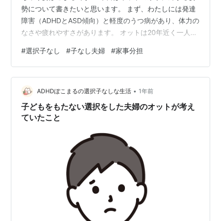
勢について書きたいと思います。 まず、わたしには発達
障害（ADHDとASD傾向）と軽度のうつ病があり、体力の
なさや疲れやすさがあります。 オットは20年近く一人暮
らしをしていたこともあり、家事はなんでも一通りでき
#
選択子なし
#
子なし夫婦
#
家事分担
る優秀な人です。 家事において幸運だったのは、2人と
も共通してズボラということ。 生き死にに関わること以
外に対してはわりと適当です。 猫のトイレ掃除、水の交
•
換、ブラッシングは毎日やりますが、掃除機は1週間に1
ADHDぽこまるの選択子なしな生活
1年前
回かけるかどうか。 そしてわたしは前述の通り体力がな
子どもをもたない選択をした夫婦のオットが考え
いので、仕事のあとに家…
ていたこと