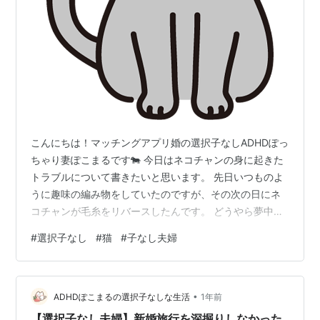
こんにちは！マッチングアプリ婚の選択子なしADHDぽっ
ちゃり妻ぽこまるです🐄 今日はネコチャンの身に起きた
トラブルについて書きたいと思います。 先日いつものよ
うに趣味の編み物をしていたのですが、その次の日にネ
コチャンが毛糸をリバースしたんです。 どうやら夢中で
編んでいる間に毛糸の糸端を2mほど嚙み切って飲み込ん
#
選択子なし
#
猫
#
子なし夫婦
でいたらしく、大慌てでネコチャンを連れてオットと動
物病院へ。 先生に話を聞くと「糸は猫にとってとても危
険なものです。どこかに引っかかったりすると腸がズタ
•
ズタになります。手術で摘出をおすすめしますがどうし
ADHDぽこまるの選択子なしな生活
1年前
ますか？」と…。 命にも関わるとのことだったので、即
【選択子なし夫婦】新婚旅行を深掘りしなかった