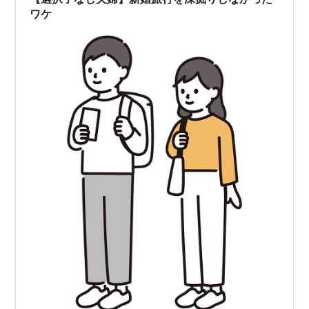
手術をお願いしました。幸いなことに…
ワケ