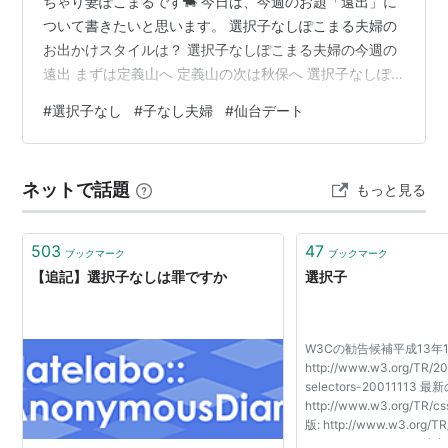
ちゃり妻ぽこまるです🐄 今日は、今週のお題「遠出」に
ついて書きたいと思います。 選択子なしぽこまる夫婦の
お出かけスタイルは？ 選択子なしぽこまる夫婦の今週の
遠出 まずは定義山へ 定義山の次は秋保へ 選択子なしぽ
こまるのお出かけの感想 選択子なしぽこまる夫婦のお出
#
選択子なし
#
子なし夫婦
#
仙台デート
かけスタイルは？ わたしたち夫婦は、週2日の休みのう
ちどちらかは出かけるようにしています。というのも、
趣味が同じゲームなうえ、どちらも出不精なため、意識
ネットで話題
もっと見る
して外に出ないとゲームばかりすることになってしまう
からです💦 ちなみに我が家は夫婦そろって早起きさんな
ので、いつも午前中に出かけて午…
503
47
ブックマーク
ブックマーク
【追記】選択子なしは罪ですか
選択子
W3Cの勧告候補平成13年1
http://www.w3.org/TR/2
selectors-20011113 最
http://www.w3.org/TR/c
版: http://www.w3.org/T
selectors-20010126 編者: