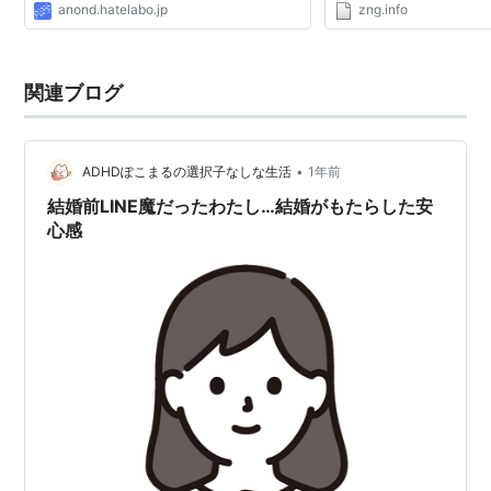
anond.hatelabo.jp
zng.info
(Netscape/AOL) Tantek Çe
Corporation) Ian Hickson P
関連ブログ
•
ADHDぽこまるの選択子なしな生活
1年前
結婚前LINE魔だったわたし…結婚がもたらした安
心感