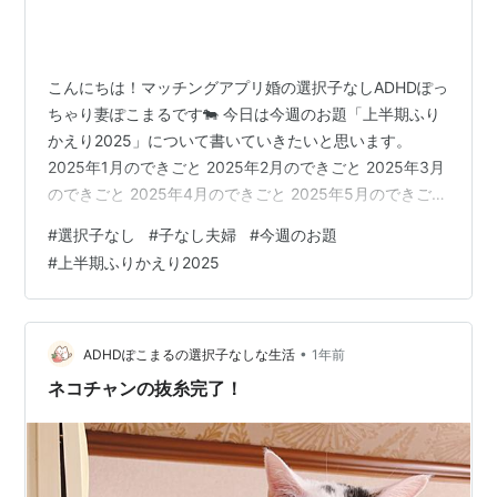
こんにちは！マッチングアプリ婚の選択子なしADHDぽっ
ちゃり妻ぽこまるです🐄 今日は今週のお題「上半期ふり
かえり2025」について書いていきたいと思います。
2025年1月のできごと 2025年2月のできごと 2025年3月
のできごと 2025年4月のできごと 2025年5月のできごと
2025年6月のできごと 2025年上半期まとめ 2025年もも
#
選択子なし
#
子なし夫婦
#
今週のお題
う半分おわったと言われ、早すぎん？？と思っていると
#
上半期ふりかえり2025
ころです。 2025年上半期を振り返っていってみましょ
う！ 2025年1月のできごと pokomaru222.com 1月はな
んといっても入籍したことが大きいですね。上半期一番
の出来事だったと思いま…
•
ADHDぽこまるの選択子なしな生活
1年前
ネコチャンの抜糸完了！