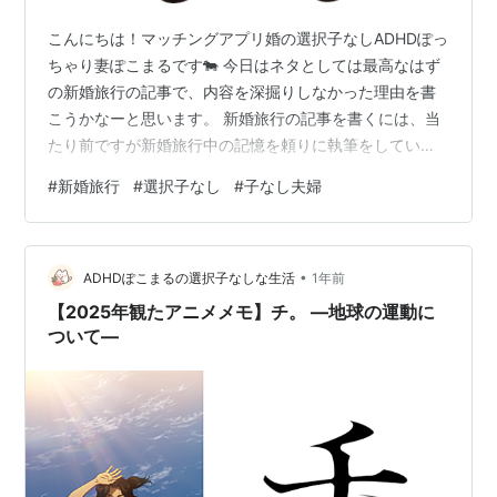
こんにちは！マッチングアプリ婚の選択子なしADHDぽっ
ちゃり妻ぽこまるです🐄 今日はネタとしては最高なはず
の新婚旅行の記事で、内容を深掘りしなかった理由を書
こうかなーと思います。 新婚旅行の記事を書くには、当
たり前ですが新婚旅行中の記憶を頼りに執筆をしていく
わけじゃないですか。 その時に書くこと書かないことを
#
新婚旅行
#
選択子なし
#
子なし夫婦
取捨選択するんですよね。このことは書かなくていいか
なーとか、余白の部分をそぎ落として、ストーリーとし
て磨き上げていくわけで。 そうすると、記事の内容で記
•
憶が固定されちゃうんじゃないかなーって思ったんで
ADHDぽこまるの選択子なしな生活
1年前
す。 4日目の公園の花がキレイだったとか、そういう小
【2025年観たアニメメモ】チ。 ―地球の運動に
さなことをそぎ落として忘れていいのかな…
ついて―