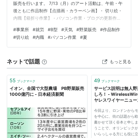
販売を行います。 7/13（月）のアート活動は、午前・午
後ともに作品制作【点描画・カラーペン画】・ 切り絵・
内職【箱折り作業】・パソコン作業・ブログの更新作業
などを和気あいあい スタッフのかたと仕事しています。
#
事業所
#
就労
#
B型
#
天気
#
野菜販売
#
作品制作
最近、暑い日が続いてます。 先週末は、札幌市内で【花
#
切り絵
#
内職
#
パソコン作業
#
夏
火大会】がありました。 夏ならではのイベントもだんだ
ん始まります。 皆さん、涼しい場所での休憩や水分・塩
分補給しながら、元気ハツラツの毎日を 過ごしていきま
ネットで話題
もっと見る
しょうね！
55
49
ブックマーク
ブックマーク
イオン、全国で大型農場 PB野菜販売
サービス説明は無人野
1000億円に - 日本経済新聞
しろ！ - WirelessW
ヤレスワイヤーニュー
今回より、ロンドンからモ
を中心に、街の話題から
書かせて頂く谷本と申しま
うことで、オリンピック
いらっしゃる方にも役に