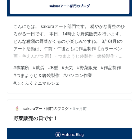
こんにちは。 sakuraアート部門です。 穏やかな青空のひ
ろがる一日です。 本日、14時より野菜販売を行います。
どんな種類の野菜がくるのか楽しみですね。 3/16(月)の
アート活動は、午前・午後ともに作品制作【カラーペン
画・色えんぴつ 画】・つまようじ袋製作・箸袋製作・パ
ソコン作業・ブログの更新作業などを 明るいムードでス
#
事業所
#
就労
#
B型
#
天気
#
野菜販売
#
作品制作
タッフのかたと仕事しています。 あっという間に3月半
#
つまようじ＆箸袋製作
#
パソコン作業
ばを迎えます。 暖かい日が続いたことで、ちょっとずつ
#
ふくふくミニマルシェ
外も歩きやすくなりました。 天気の良い日には、お出掛
けしたくなりますね。 また先週金曜日、道庁で行われた
【ふくふくミニマルシェ】に参加してきました。 サクラ
のほか、２つ…
•
sakuraアート部門のブログ
5ヶ月前
野菜販売の日です！