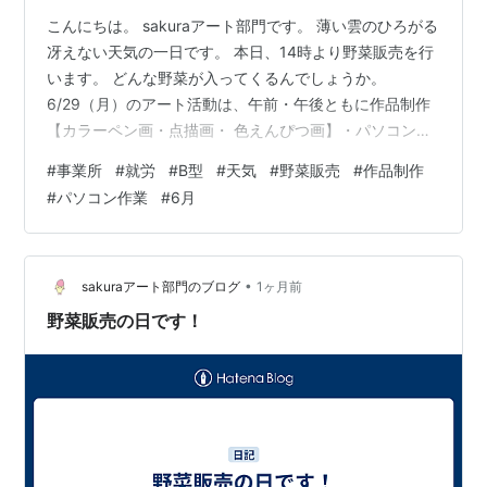
こんにちは。 sakuraアート部門です。 薄い雲のひろがる
冴えない天気の一日です。 本日、14時より野菜販売を行
います。 どんな野菜が入ってくるんでしょうか。
6/29（月）のアート活動は、午前・午後ともに作品制作
【カラーペン画・点描画・ 色えんぴつ画】・パソコン作
業・ブログの更新作業などを和やかにスタッフのかたと
#
事業所
#
就労
#
B型
#
天気
#
野菜販売
#
作品制作
仕事しています。 気がつけば、6月も残りわずかとなり
#
パソコン作業
#
6月
ました。 今週は普段の日よりも暖かくなるみたいです。
こまめな水分補給や休憩を忘れずにお過ごしください。
皆さん、朗らかで楽しいことでいっぱいの毎日を過ごし
ていきましょうね！
•
sakuraアート部門のブログ
1ヶ月前
野菜販売の日です！