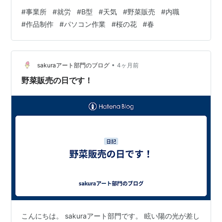
業・ブログの更新作業などを 元気よくスタッフのかたと
#
事業所
#
就労
#
B型
#
天気
#
野菜販売
#
内職
仕事しています。 あっという間に4月も半分が経ちまし
#
作品制作
#
パソコン作業
#
桜の花
#
春
たね。 少しずつ外も暖かくなってきたように感じます。
札幌でも【桜の花】が咲きはじめてきました。 春ならで
はのイベント等が始まる季節です。 皆さん、ステキな笑
顔あふれる毎日を過ごしてください！
•
sakuraアート部門のブログ
4ヶ月前
野菜販売の日です！
こんにちは。 sakuraアート部門です。 眩い陽の光が差し