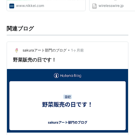
いてみたいと思います。 
www.nikkei.com
wirelesswire.jp
欧州におけるニューヨー
いまして、欧州...
関連ブログ
•
sakuraアート部門のブログ
1ヶ月前
野菜販売の日です！