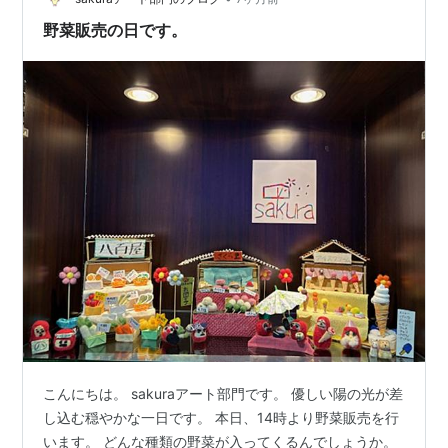
個人での活躍に…
野菜販売の日です。
こんにちは。 sakuraアート部門です。 優しい陽の光が差
し込む穏やかな一日です。 本日、14時より野菜販売を行
います。 どんな種類の野菜が入ってくるんでしょうか。