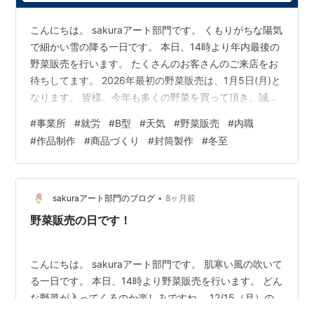
こんにちは。 sakuraアート部門です。 くもりがちな陽気
で細かい雪の降る一日です。 本日、14時より年内最後の
野菜販売を行います。 たくさんのお客さんのご来店をお
待ちしてます。 2026年最初の野菜販売は、1月5日(月)と
なります。 皆様、今年も多くの野菜を買って頂き、誠に
ありがとうございました。 来年もよろしくお願いしま
#
事業所
#
就労
#
B型
#
天気
#
野菜販売
#
内職
す。 12/22(月)のアート活動は、午前・午後ともに内職
#
作品制作
#
商品づくり
#
封筒製作
#
冬至
【書類の仕分け作業】・作品制作 【絵画・カラーペン
画】・商品づくり・封筒製作・パソコン作業・ブログの
更新作業 などを賑やかな雰囲気でスタッフのかたと仕事
しています。 2025年も残りわずかとなってきました。
•
sakuraアート部門のブログ
8ヶ月前
きょう…
野菜販売の日です！