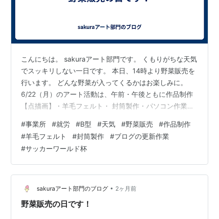
こんにちは。 sakuraアート部門です。 くもりがちな天気
でスッキリしない一日です。 本日、14時より野菜販売を
行います。 どんな野菜が入ってくるかはお楽しみに。
6/22（月）のアート活動は、午前・午後ともに作品制作
【点描画】・羊毛フェルト・ 封筒製作・パソコン作業・
ブログの更新作業などを明るい雰囲気でスタッフのかた
#
事業所
#
就労
#
B型
#
天気
#
野菜販売
#
作品制作
と 仕事しています。 今月から【サッカーワールド杯】が
#
羊毛フェルト
#
封筒製作
#
ブログの更新作業
開催されています。 週末は、チュニジアとの試合でチー
#
サッカーワールド杯
ム一丸となり、勝つことができました。最後の上田選手
のへリングシュートは、とてもかっこよかったです。 皆
さん、変わりやすい天気で体調を崩されないよう、 健や
かな毎日を過ごして…
•
sakuraアート部門のブログ
2ヶ月前
野菜販売の日です！