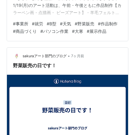
1/19(月)のアート活動は、午前・午後ともに作品制作【カ
ラーペン画・点描画・ ビーズアート】・羊毛フェルト・
商品づくり・パソコン作業・ブログの更新作業などを 朗
#
事業所
#
就労
#
B型
#
天気
#
野菜販売
#
作品制作
らかなムードでスタッフのかたと仕事しています。 あっ
#
商品づくり
#
パソコン作業
#
大寒
#
展示作品
という間に1月半ばとなりました。 明日は、一年で最も厳
しい寒さの【大寒】です。 今週は、普段よりも寒くなる
みたいなのでしっかり体調を整えていきましょう。 また
先日、事業所で制作した展示作品を「ひまわり新琴似店
•
sakuraアート部門のブログ
7ヶ月前
様」に展示…
野菜販売の日です！