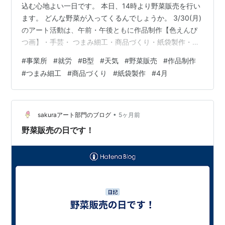
込む心地よい一日です。 本日、14時より野菜販売を行い
ます。 どんな野菜が入ってくるんでしょうか。 3/30(月)
のアート活動は、午前・午後ともに作品制作【色えんぴ
つ画】・手芸・ つまみ細工・商品づくり・紙袋製作・パ
ソコン作業・ブログの更新作業などを 賑やかなムードで
#
事業所
#
就労
#
B型
#
天気
#
野菜販売
#
作品制作
スタッフのかたと仕事しています。 3月も残りわずかと
#
つまみ細工
#
商品づくり
#
紙袋製作
#
4月
なりました。 今週水曜日からは、【春の陽気漂わせる】
4月へ突入します。 皆さん、健やかと元気ハツラツの毎
日を過ごしてくださいね！
•
sakuraアート部門のブログ
5ヶ月前
野菜販売の日です！