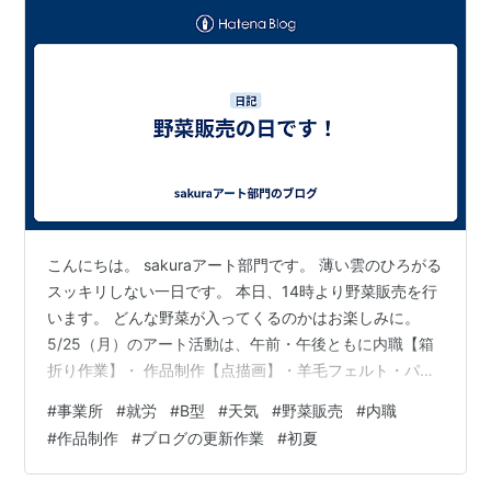
こんにちは。 sakuraアート部門です。 薄い雲のひろがる
スッキリしない一日です。 本日、14時より野菜販売を行
います。 どんな野菜が入ってくるのかはお楽しみに。
5/25（月）のアート活動は、午前・午後ともに内職【箱
折り作業】・ 作品制作【点描画】・羊毛フェルト・パソ
コン作業・ブログの更新作業などを 和やかにスタッフの
#
事業所
#
就労
#
B型
#
天気
#
野菜販売
#
内職
かたと仕事しています。 少しずつ北海道も春が過ぎ、
#
作品制作
#
ブログの更新作業
#
初夏
【初夏】のさわやかな季節となってきました。 お天気が
良い日には、近くの公園などへ散歩したくなりますね。