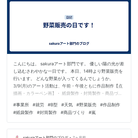
こんにちは。 sakuraアート部門です。 優しい陽の光が差
し込むさわやかな一日です。 本日、14時より野菜販売を
行います。 どんな野菜が入ってくるんでしょうか。
3/9(月)のアート活動は、午前・午後ともに作品制作【点
描画・カラーペン画】・ 紙袋製作・封筒製作・商品づく
り・ブログの更新作業などを楽しくスタッフのかたと 仕
#
事業所
#
就労
#
B型
#
天気
#
野菜販売
#
作品制作
事しています。 先週末は、冬へ逆戻りしたような天気と
#
紙袋製作
#
封筒製作
#
商品づくり
#
嵐
なりました。 気がつけば、2026年も3ヵ月が経ちます
ね。 週末から国民的アイドルの【嵐】がコンサートで札
幌にやってきます。 今回のコンサートツアーで最後の活
動となります。 5人そろっての活動はなくなりますが、
•
sakuraアート部門のブログ
7ヶ月前