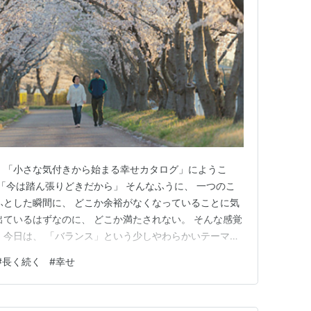
 「小さな気付きから始まる幸せカタログ」にようこ
 「今は踏ん張りどきだから」 そんなふうに、 一つのこ
ふとした瞬間に、 どこか余裕がなくなっていることに気
出ているはずなのに、 どこか満たされない。 そんな感覚
 今日は、 「バランス」という少しやわらかいテーマに
と思います。 なぜ「バランス」が大切なのか バランスが
#
長く続く
#
幸せ
てもシンプルかもしれません。 それは、 「長期的に、望
できるか…