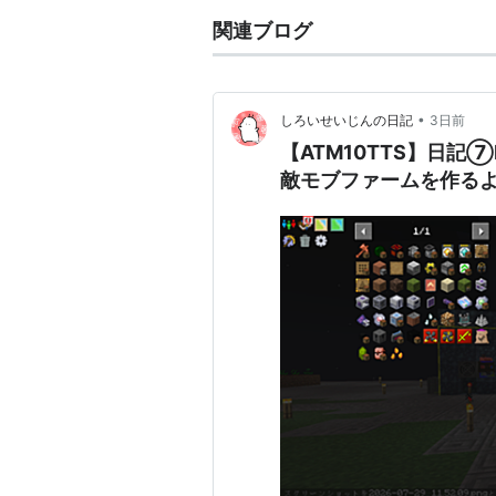
関連ブログ
•
しろいせいじんの日記
3日前
【ATM10TTS】日記⑦M
敵モブファームを作る