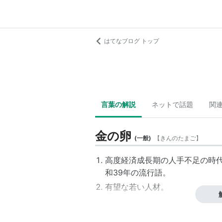
はてなブログ トップ
言葉の解説
ネットで話題
関
金の卵
(
一般
)
【
きんのたまご
】
高度経済成長期の人手不足の時
和39年の流行語。
有望な若い人材。