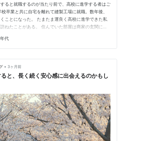
業すると就職するのが当たり前で、高校に進学する者はご
学校卒業と共に自宅を離れて縫製工場に就職。数年後、
くことになった。 たまたま運良く高校に進学できた私
訪ねたことがある。 住んでいた部屋は商家の玄関に近
部屋だった。姉は当時19才、年頃の娘らしい華やかさは
0年代
た。 映画「三丁目の夕日」が描いた東京の下町の風景
建設された頃だ。映画の中…
•
グ
3ヶ月前
すると、長く続く安心感に出会えるのかもし