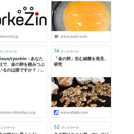
arkezine.jp
www.asahi.com
74
ブックマーク
ブックマーク
cious/ryochin - あなた
「金の卵」生む細菌を発見、
社で、金の卵を踏みつぶ
研究
いるのは誰ですか？：
nline(日経ビジネス オ
イン)
siness.nikkeibp.co.jp
www.afpbb.com
52
ブックマーク
ブックマーク