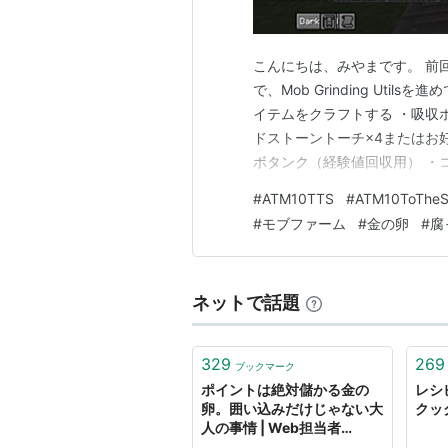
こんにちは、みやまです。 前
で、Mob Grinding Ut
イテムをクラフトする ・吸収ホ
ドストーントーチ×4またはお
ボタンク（経験値回収用） ・
養価の高いニワトリのエサ→金
#
ATM10TTS
#
ATM10ToThe
ブ） ・遺伝子組み換えの呪わ
#
モブファーム
#
金の卵
#
腐
石や遮光ガラスなどの光…
ネットで話題
329
269
ブックマーク
ポイントは絶対儲かる金の
レシ
卵。囲い込みだけじゃない大
クッ
人の事情 | Web担当者
Forum