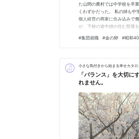
た山間の農村では中学校を卒
くわずかだった。 私の姉も中
個人経営の商家に住み込みで働
が、下校の途中姉の住む部屋を
い3畳間、家具一つ無い薄暗い
#
集団就職
#
金の卵
#
昭和4
何一つなく、質素そのものだっ
は昭和３０年代、東京タワーが
小さな気付きから始まる幸せカタロ
「バランス」を大切に
れません。