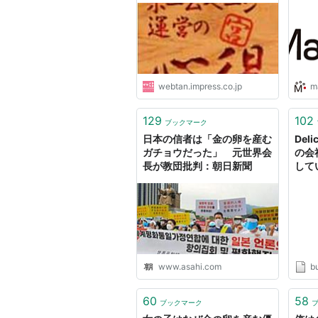
webtan.impress.co.jp
m
129
102
ブックマーク
日本の信者は「金の卵を産む
Deli
ガチョウだった」 元世界会
の会
長が教団批判：朝日新聞
して
NBo
ンラ
www.asahi.com
bu
60
58
ブックマーク