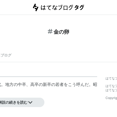
金の卵
連ブログ
はてな
代。地方の中卒、高卒の新卒の若者をこう呼んだ。昭
はてな
はてな
Copyrig
解説の続きを読む