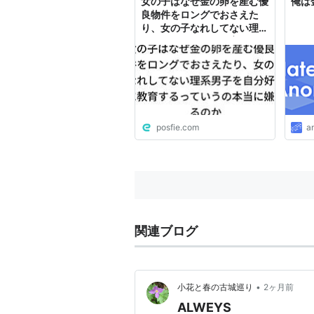
女の子はなぜ金の卵を産む優
俺は
良物件をロングでおさえた
り、女の子なれしてない理系
男子を自分好みに教育するっ
ていうの本当に嫌がるのか
posfie.com
a
関連ブログ
•
小花と春の古城巡り
2ヶ月前
ALWEYS