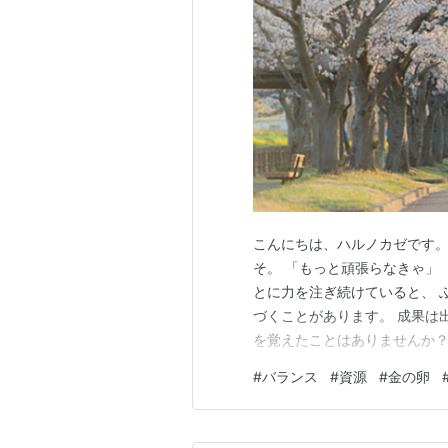
こんにちは、ハルノカゼです。
そ。 「もっと頑張らなきゃ」
とに力を注ぎ続けていると、 
づくことがあります。 成果は
を覚えたことはありませんか？
ついて、 一緒に考えてみたい
#
バランス
#
資源
#
金の卵
大切だと言われる理由は、 と
んでいる結果を得続けることが