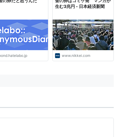
金の卵だと思うんだ
金の卵はコミケ発 マンガが
生む3兆円 - 日本経済新聞
nond.hatelabo.jp
www.nikkei.com