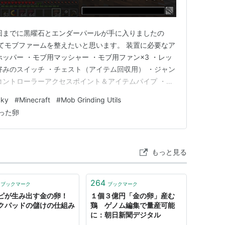
回までに黒曜石とエンダーパールが手に入りましたの
ilsを進めてモブファームを整えたいと思います。 装置に必要なア
ッパー ・モブ用マッシャー ・モブ用ファン×3 ・レッ
好みのスイッチ ・チェスト（アイテム回収用） ・ジャン
コントローラーアクセスポイント＆アイテムパイプ ・栄
の卵→喜びの土（友好モブ） ・光源ブロック（友好モ
Sky
#
Minecraft
#
Mob Grinding Utils
れたニワトリのエサ→腐った卵→恐れの土（敵モブ） ・
った卵
もっと見る
264
ブックマーク
ブックマーク
ピが生み出す金の卵！
１個３億円「金の卵」産む
クパッドの儲けの仕組み
鶏 ゲノム編集で量産可能
に：朝日新聞デジタル