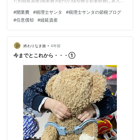
ため繰延資産(開業費3億円)の償却費を必要経費に算入し
ていませんでした。 Aは、この繰延資産につき本年分及
#
開業費
#
税理士サンタ
#
税理士サンタの節税ブログ
び翌年分の確定申告において、各1億5千万円の償却費
#
任意償却
#
繰延資産
を、必要経費に算入することができるのでしょうか？ 答
え 任意償却が可能な繰延資産の未償却残高は、 いつでも
償却費として必要経費に算入することができます。 繰延
資産(開業費)の償却費の計算については、 60か月の均等
•
終わりなき旅
4年前
償却、又は 任意償…
今までとこれから・・・①