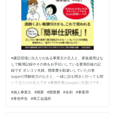
※建設現場に出入りがある事業主の主人と、家族雇用はな
しで帳簿記録やその他をお手伝いしている妻側目線の記
録です ポンコツ夫婦、開業費を勘違いしていたの巻
sugarの理解能力のなさと、一緒に話を聞きに行っても聞
いてるだけの主人です ※事務作業はsugarに丸投げです
開業費とは 使用している会計ソフト 帳簿相談は商工会議
#
個人事業主
#
開業
#
開業費
#
名刺
#
事業用
所へ 自宅が事務所 事業用メールアドレス まわりの話も
#
青色申告
#
商工会議所
聞いてみた 終わりに 開業費とは 開業日前までの準備期
間の出費が開業費にできます ある程度さかのぼれます あ
る程度さかのぼれるを勘違いして、開業した前後の出費