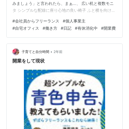
みましょう」と言われたら、まぁ…、 広い机と複数モニ
タ シンプルな配線に座り心地の良い椅子 ふと横を向けば
窓と書棚 といった1人部屋の光景をウットリ想像します
#
会社員からフリーランス
#
個人事業主
が…、 そのような環境を持たずに在宅勤務している中高
#
自宅オフィス
#
働き方
#
日記
#
有休消化中
#
開業費
年は案外多いものです。その年齢は在宅勤務という概念
がないまま家庭を持つなどして、設備の変更が難しかっ
たりしますね。 作業環境を一新するのに最適なきっかけ
家庭内の一角がオフィス品質に変身。満足価格で買った
•
子育てと自分時間
2年前
ものたち 作業環境を一新するのに…
開業をして現状