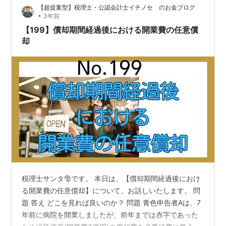
【超提案型】税理士・公認会計士イチノセ のお金ブログ
をある程度開業費にできると思っていた まだまだ準備期
•
3年前
間、いろいろ揃え…
【199】償却期間経過後における開業費の任意償
却
税理士サンタ🎅です。 本日は、【償却期間経過後におけ
る開業費の任意償却】について、お話しいたします。 問
題 答え どこを見れば良いのか？ 問題 青色申告者Aは、7
年前に病院を開業しましたが、前年までは赤字であった