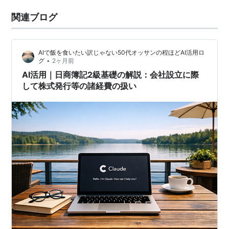
関連ブログ
AIで飯を食いたい訳じゃない50代オッサンの程ほどAI活用ロ
•
グ
2ヶ月前
AI活用｜日商簿記2級基礎の解説：会社設立に際
して株式発行等の諸経費の扱い