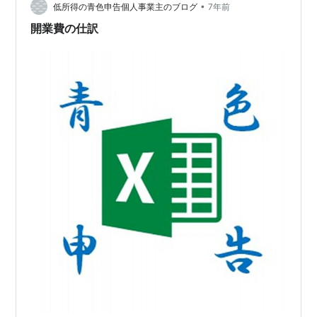
行き、がんが体に残っている…
•
低所得の青色申告個人事業主のブログ
7年前
開業費の仕訳