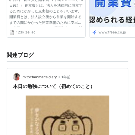
日改訂） 創立費とは、法人を法律的に設立す
るためにかかった支出額のことをいいます。
開業費とは、法人設立後から営業を開始する
までの間にかかった開業準備のために支出し
た費用をいいます。 なお、繰延資産として計
123k.zei.ac
www.freee.co.jp
上することについては、会計・会社法・税法
上とも任意であ...
関連ブログ
•
mitochanman’s diary
1年前
本日の勉強について（初めてのこと）