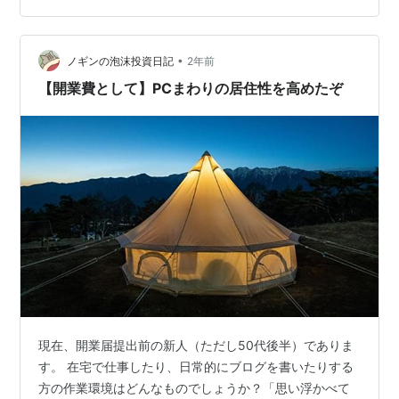
音声も画面も消した状態で参加。←正解だったらしい(笑)
最初の20分ほどさわりで、本編は30分くらいでした。 コ
•
メントはテンポがロケット並みに速すぎて参加はしてい
ノギンの泡沫投資日記
2年前
ません。 以前のブログ記事で「授業は寝てしまう」と
【開業費として】PCまわりの居住性を高めたぞ
告…
現在、開業届提出前の新人（ただし50代後半）でありま
す。 在宅で仕事したり、日常的にブログを書いたりする
方の作業環境はどんなものでしょうか？「思い浮かべて