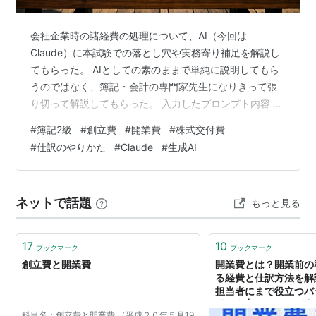
会社企業時の諸経費の処理について、AI（今回は
Claude）に本試験での落とし穴や実務寄り補足を解説し
てもらった。 AIとしての素のままで単純に説明してもら
うのではなく、簿記・会計の専門家先生になりきって張
り切って解説してもらった。 入力したプロンプト内容 ＃
あなたの役割設定：あなたは簿記、会計に関する資格試
#
簿記2級
#
創立費
#
開業費
#
株式交付費
験向けベテラン指導者です。 ＃文脈：日商簿記2級の問
#
仕訳のやりかた
#
Claude
#
生成AI
題集に取り組み中です。会社設立で株式発行に伴う諸経
費等の処理に関する基礎問題について、解説を希望して
います。次の［＃入力データ］の通りに出題されていま
ネットで話題
もっと見る
す。 ＃入力データ：次の取引について、仕訳を示しなさ
い。⑴設立に当たって、定款作成費用8…
17
10
ブックマーク
ブックマーク
創立費と開業費
開業費とは？開業前の
る経費と仕訳方法を解説
担当者にまで役立つバ
礎知識 | クラウド会計ソ
科目名：創立費と開業費 （平成２０年５月19