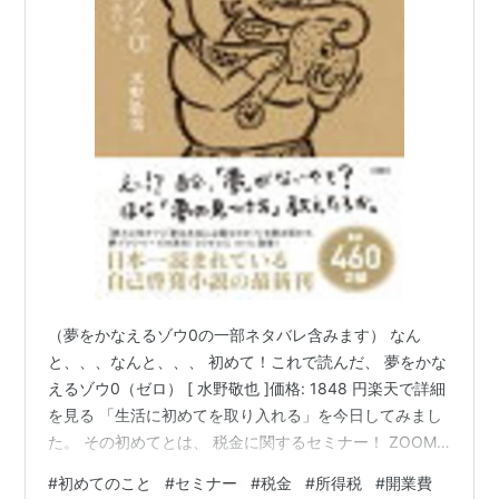
（夢をかなえるゾウ0の一部ネタバレ含みます） なん
と、、、なんと、、、 初めて！これで読んだ、 夢をかな
えるゾウ0（ゼロ） [ 水野敬也 ]価格: 1848 円楽天で詳細
を見る 「生活に初めてを取り入れる」を今日してみまし
た。 その初めてとは、 税金に関するセミナー！ ZOOM
も恥ずかしながら初めてしました。 接続どうやってする
#
初めてのこと
#
セミナー
#
税金
#
所得税
#
開業費
んやー！と30分前からテスト。 3分前にはスタンバイ。