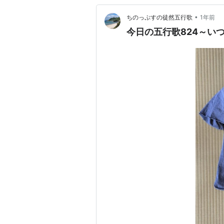
•
ちのっぷすの徒然五行歌
1年前
今日の五行歌824～い