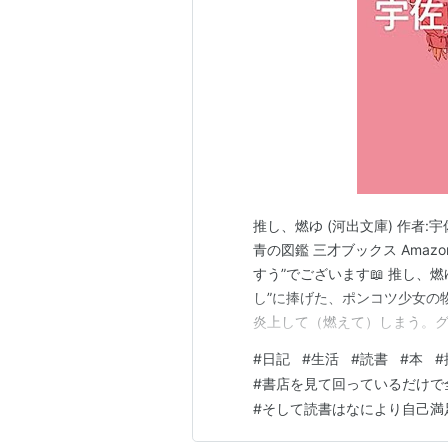
推し、燃ゆ (河出文庫) 作者:
青の図鑑 三才ブックス Amaz
すう”でございます📖 推し、
し”に捧げた、ポンコツ少女の
炎上して（燃えて）しまう。
きてしまい・・・そんななかで
#
日記
#
生活
#
読書
#
本
#
な選択をするのか。 推し、燃ゆ (
#
書店を見て回っているだけで
んでい…
#
そして読書はなにより自己満