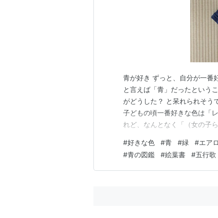
青が好き ずっと、自分が一番
と言えば「青」だったというこ
がどうした？ と呆れられそうで
子どもの頃一番好きな色は「レ
れど、なんとなく「（女の子
「レモン色」と答えていました
#
好きな色
#
青
#
緑
#
エア
光沢も加わったそのレモン色は
#
青の図鑑
#
絵葉書
#
五行歌
の時はちょっと大人びて「藤色