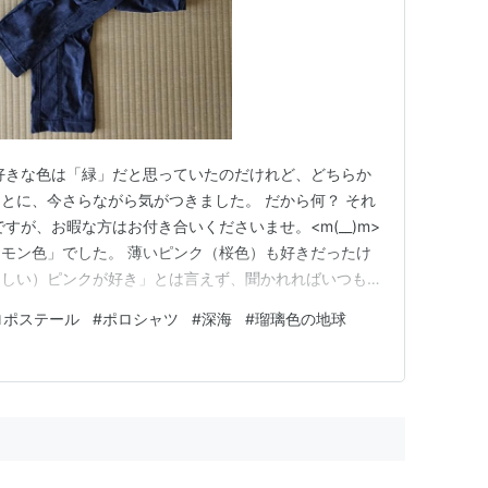
好きな色は「緑」だと思っていたのだけれど、どちらか
とに、今さらながら気がつきました。 だから何？ それ
すが、お暇な方はお付き合いくださいませ。<m(__)m>
モン色」でした。 薄いピンク（桜色）も好きだったけ
らしい）ピンクが好き」とは言えず、聞かれればいつも
。 七五三、７歳の時選んだ着物も「レモン色」。絹の
ロポステール
#
ポロシャツ
#
深海
#
瑠璃色の地球
、特に綺麗な発色だったことを覚えています。 中学生
」と答えていたよ…