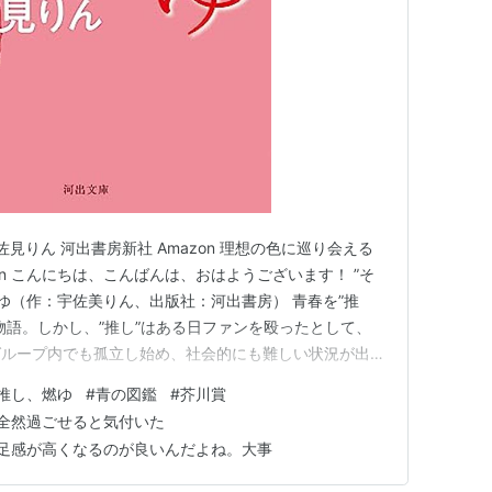
宇佐見りん 河出書房新社 Amazon 理想の色に巡り会える
on こんにちは、こんばんは、おはようございます！ ”そ
燃ゆ（作：宇佐美りん、出版社：河出書房） 青春を”推
物語。しかし、”推し”はある日ファンを殴ったとして、
グループ内でも孤立し始め、社会的にも難しい状況が出て
も”推し続ける”ことを生きがいとしている少女は、どん
推し、燃ゆ
#
青の図鑑
#
芥川賞
河出文庫) 作者:宇佐見りん 河出書房新社 Amazon 読
全然過ごせると気付いた
足感が高くなるのが良いんだよね。大事