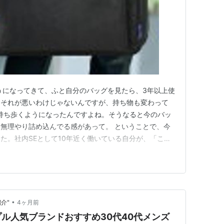
うになってきて、ふと自分のバッグを見たら、3年以上使
にそれが悪いわけじゃないんですが、持ち物も変わって
dを持ち歩くようになったんですよね。そうなると今のバッ
無理やり詰め込んでる感があって。 ということで、今
た。社内SEとして10年近く働いている自分が、「これ
んだバッグと、一緒に買ったものを紹介します。 なぜ
ワーク全盛期は荷物が少なくて済んでいたんですが、最
きて」みたいな状況…
•
介"
4ヶ月前
プル人気ブランドおすすめ30代40代メンズ