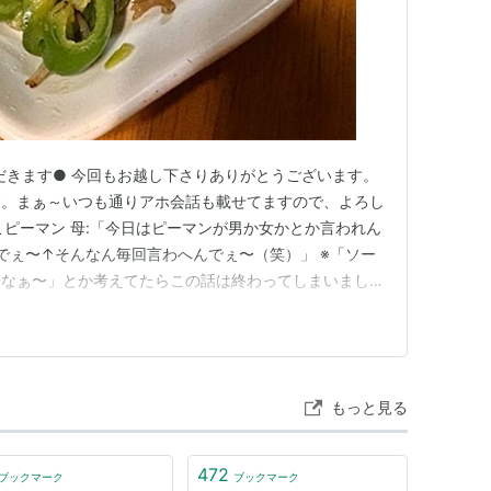
ただきます● 今回もお越し下さりありがとうございます。
す。まぁ～いつも通りアホ会話も載せてますので、よろし
こピーマン 母:「今日はピーマンが男か女かとか言われん
やでぇ〜↑そんなん毎回言わへんでぇ〜（笑）」 ※「ソー
しなぁ〜」とか考えてたらこの話は終わってしまいまし
れは（ウチの）姉ちゃんが好きなやつやん」 母:「そやな
僕:「茄子ラブやからなぁ〜そなたは『なすびと』かぁ？
「…
もっと見る
472
ブックマーク
ブックマーク