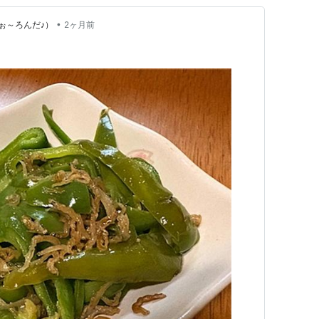
•
ぉ～ろんだ♪）
2ヶ月前