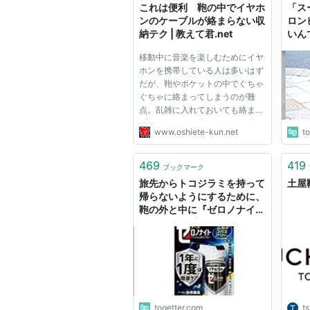
これは便利 鞄の中でイヤホ
「ス
ンのケーブルが絡まらない収
ロン
納テク | 教えて君.net
いん
主の
移動中に音楽を楽しむためにイヤ
タイ
ホンを携帯している人は多いはず
反対
だが、鞄やポケットの中でぐちゃ
ぐちゃに絡まってしまうのが難
点。乱雑に入れておいても絡まら
ず、なおかつ一発でほどいて使え
www.oshiete-kun.net
t
るようになる超便利な収納テクニ
ックを紹介しよう。 イヤホンの
ケーブルは、丸めておくと絡まっ
469
419
ブックマーク
てしまうので束ねておくのが基
旅先からトコジラミを持って
土屋
本...
帰らないようにするために、
鞄の外と中に『ゼロノナイ
ト』をワンプッシュしてある
「入り込む虫は薬剤耐性トコ
ジラミだろうが全部死ぬ」
togetter.com
t