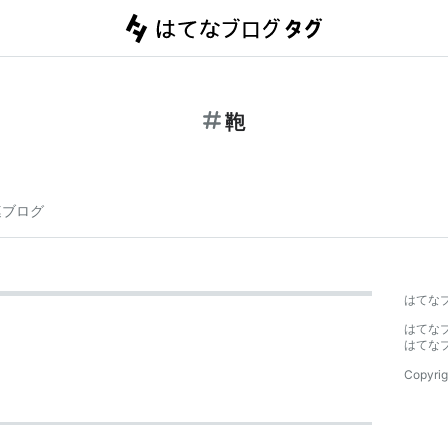
鞄
連ブログ
はてな
はてな
はてな
Copyrig