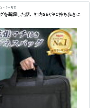
•
た
3ヶ月前
グを新調した話。社内SEがPC持ち歩きに