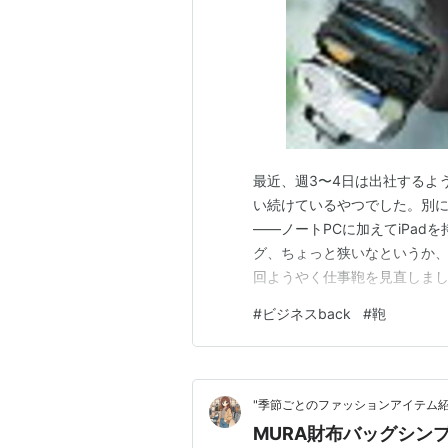
最近、週3〜4日は出社するよ
い続けているやつでした。別
——ノートPCに加えてiPa
グ、ちょっと狭いなというか、
回ようやく仕事鞄を見直しまし
毎日持ち歩けるな」と思って選
#
ビジネスback
#
鞄
今、バッグを見直したか テレ
近は「PCとiPad両方持って
"季節ごとのファッションアイテム紹
MURA財布バッグシン