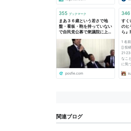
355
346
ブックマーク
まあ３６歳という若さで地
すく
盤・看板・鞄を持っていない
のヒ
で自民党公募で衆議院に上が
ら』
ってくるなんて、その支持基
スト
1 名
盤のいうことは１００％丸呑
かっ
[] 投
みしないと上がれませんから
話題
21:2
ねぇ
なこ
に気
ない
posfie.com
su
ば、
スラ
にで
な膨
るか...
関連ブログ