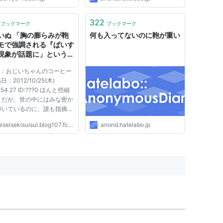
322
ブックマーク
ブックマーク
いぬ 「胸の膨らみが鞄
何も入ってないのに鞄が重い
モで強調される『ぱいす
現象が話題に」というポ
セブンの画像が「全然わ
前：おじいちゃんのコーヒー
ていない」と満場一致で
稿日：2012/10/25(木)
に
3:54.27 ID:???0 ほんと些細
とだが、世の中にはみな密か
づいているのに、誰も指摘し
ということがある。たとえ
iseisekisuisui.blog107.fc2.com
anond.hatelabo.jp
女の子が胸の間に鞄のヒモを
ッシュ状に斜め掛けしたとき
きる、あのおっぱいのミョー
らみ。 「本人が意識してい