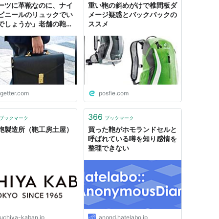
ーツに革靴なのに、ナイ
重い鞄の斜めがけで椎間板ダ
ビニールのリュックでい
メージ疑惑とバックパックの
でしょうか」老舗の鞄店
ススメ
問題提起に、「ライフス
ルが変わってるのよ」と
意見が相次ぐ
ogetter.com
posfie.com
366
ブックマーク
ブックマーク
鞄製造所（鞄工房土屋）
買った鞄がホモランドセルと
呼ばれている噂を知り感情を
整理できない
suchiya-kaban.jp
anond.hatelabo.jp