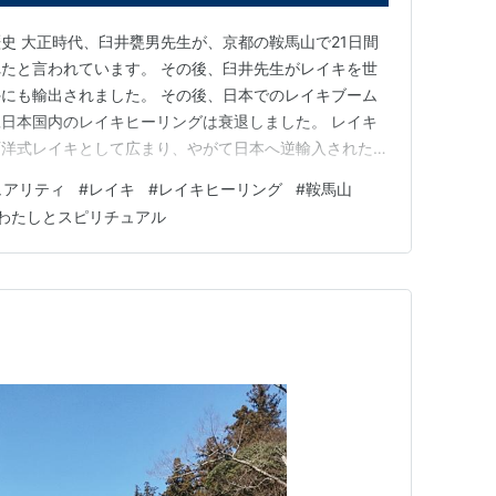
史 大正時代、臼井甕男先生が、京都の鞍馬山で21日間
たと言われています。 その後、臼井先生がレイキを世
にも輸出されました。 その後、日本でのレイキブーム
日本国内のレイキヒーリングは衰退しました。 レイキ
西洋式レイキとして広まり、やがて日本へ逆輸入された形
は、日本発祥の臼井式レイキと、逆輸入された西洋式レ
ュアリティ
#
レイキ
#
レイキヒーリング
#
鞍馬山
本的には西洋式レイキのほうが発展しています。 ・鞍
わたしとスピリチュアル
て、約100万年前にア…