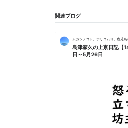
以下、Wikipediaより
関連ブログ
霊山として知られ、密教による山岳
延暦15年（796年）、あるいは宝亀
鞍馬山の南中腹に毘沙門天を本尊と
ムカシノコト、ホリコムヨ。鹿児島
また、牛若丸（後の源義経）の修行
島津家久の上京日記【1
知られている。
日～5月26日
古くより、春は桜、秋は紅葉の名所
「更級日記」にも鞍馬山の春秋の姿
鞍馬寺では、鞍馬山そのものがご神
動植物の採取は一切禁止されている
山菜の採取はもちろん、標本として
べきである。