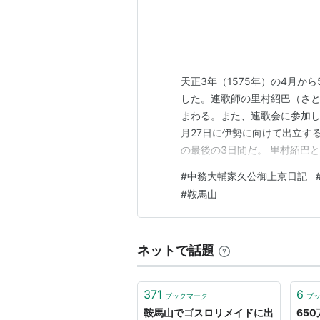
天正3年（1575年）の4月
した。連歌師の里村紹巴（さ
まわる。また、連歌会に参加し
月27日に伊勢に向けて出立す
の最後の3日間だ。 里村紹巴
も……。 前回の記事はこちら。 r
#
中務大輔家久公御上京日記
詳細はこちらの記事にて。 reki
#
鞍馬山
引用。 『…
ネットで話題
371
6
ブックマーク
ブ
鞍馬山でゴスロリメイドに出
65