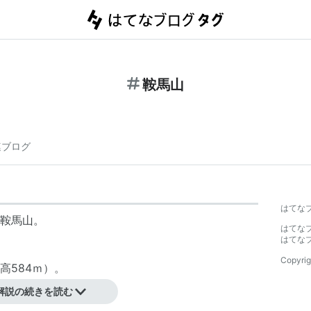
鞍馬山
連ブログ
はてな
鞍馬山。
はてな
はてな
Copyrig
高584ｍ）。
解説の続きを読む