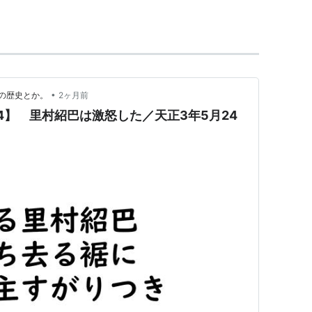
修験の場として栄えた。
元年（770年）には、
した鞍馬寺が創建された。
•
の歴史とか。
2ヶ月前
の地であり、「鞍馬天狗」で
4】 里村紹巴は激怒した／天正3年5月24
としても知られた。
が描写されている。
体と考えられており、
。
の植物採集も慎む