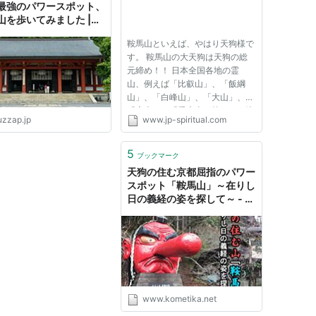
最強のパワースポット、
山を歩いてみました |
zap！
鞍馬山といえば、やはり天狗様で
す。 鞍馬山の大天狗は天狗の総
元締め！！ 日本全国各地の霊
山、例えば「比叡山」、「飯綱
山」、「白峰山」、「大山」、
「彦山」、「愛宕山」等々には決
uzzap.jp
www.jp-spiritual.com
まって天狗伝承があります。 こ
の天狗様にはいろいろな階層もつ
けられています。 大天狗 小天狗
5
ブックマーク
烏天狗（からす・てんぐ） 木の
天狗の住む京都屈指のパワー
葉天狗...
スポット「鞍馬山」～在りし
日の義経の姿を探して～ - ご
はん炊けたよ～ッ！
www.kometika.net