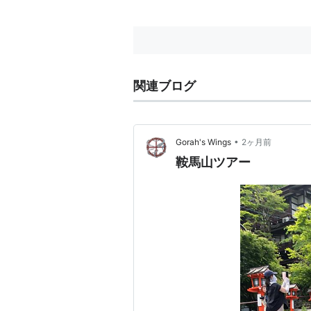
関連ブログ
•
Gorah's Wings
2ヶ月前
鞍馬山ツアー