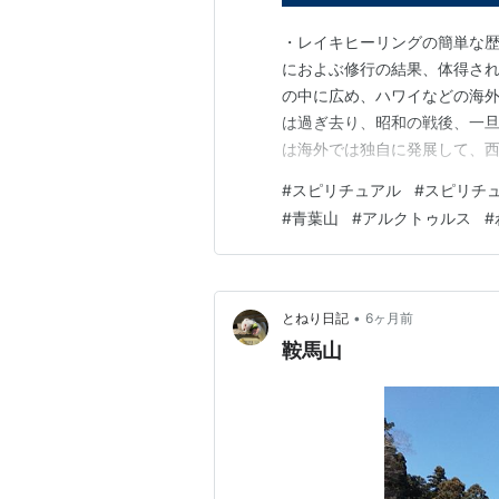
・レイキヒーリングの簡単な歴
におよぶ修行の結果、体得され
の中に広め、ハワイなどの海外
は過ぎ去り、昭和の戦後、一旦
は海外では独自に発展して、
で普及が始まりました。 現在
#
スピリチュアル
#
スピリチ
イキの両方が存在していて、基
#
青葉山
#
アルクトゥルス
#
馬山の実態 京都の鞍馬山につい
•
とねり日記
6ヶ月前
鞍馬山