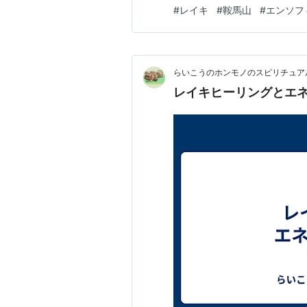
で動きやすかったです。 ご一
#
レイキ
#
鞍馬山
#
エンソフ
り。 トータルで、1時間程度
は足が筋肉痛でした。 宇宙エ
らいこうのホンモノのスピリチュア
レイキヒーリングとエ