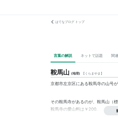
はてなブログ トップ
言葉の解説
ネットで話題
関
鞍馬山
(
地理
)
【
くらまやま
】
京都市左京区にある鞍馬寺の山号が
その鞍馬寺があるのが、鞍馬山（標
鞍馬寺の愛山料は￥200.