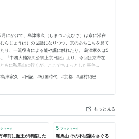
から5月にかけて、島津家久（しまづいえひさ）は京に滞在
とむらじょうは）の世話になりつつ、京のあちこちを見て
たり、一流役者による能や謡に触れたり。 島津家久は5
る。『中務大輔家久公御上京日記』より、今回は京滞在
とともに鞍馬山に行くが、ここでちょっとした事件
ekishikomugae.net 『中務大輔家久公御上京日記』の
#
島津家久
#
日記
#
戦国時代
#
京都
#
里村紹巴
shikomugae.net 史料は東京大学史料編纂所の翻刻より
もっと見る
5
ックマーク
ブックマーク
0万年前に魔王が降臨した
鞍馬山 その不思議をさぐる