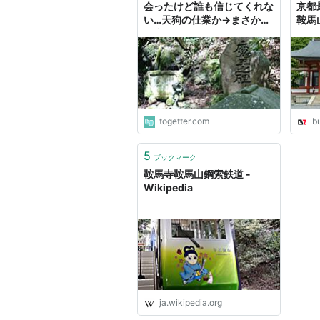
会ったけど誰も信じてくれな
京都
い…天狗の仕業か→まさかの
鞍馬
ご本人(?)登場
Buz
togetter.com
b
5
ブックマーク
鞍馬寺鞍馬山鋼索鉄道 -
Wikipedia
ja.wikipedia.org