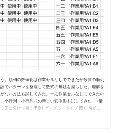
思う。順列の数値化は作業セルなしでできたが数値の順列
錯誤でパターンを整理して数式の無駄を減らした。理解を
定がない方法も試してみた。一応作業セルなしにできたの
。小行列・小行列式の新しい変則形も試してみた。 (量
３回に分けて書く予定) グーグルドライブ 図０ 名前付
'作業用'!A1:E1 一二 '作業用'!A1:B1 二三 '作業
 四五 '作業用'!A1:E4 五五 '作業用'!A1…