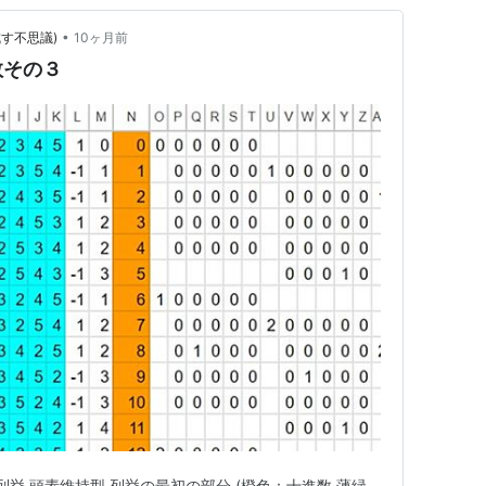
•
す不思議)
10ヶ月前
数その３
列挙 頭素維持型 列挙の最初の部分 (橙色：十進数 薄緑