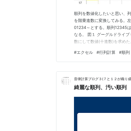
順列を数値化したいと思い、列
を階乗進数に変換してみる。左
01234～とする。順列12345
なる。 図１ グーグルドライ
数にして数値(十進数)を求めた。
のチェックはしてない) H1:L5= =Arra
#
エクセル
#
行列計算
#
順列
=ArrayFormula( ({1…
音律計算ブログ３(７と１２が織り成
綺麗な順列、汚い順列