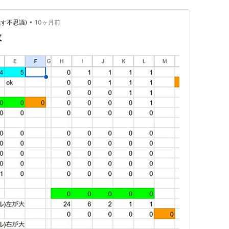
•
す不思議)
10ヶ月前
数