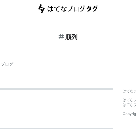
順列
連ブログ
はてな
はてな
はてな
Copyrig