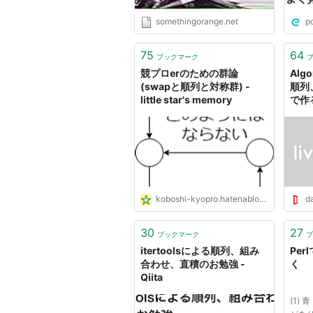
somethingorange.net
p
75
64
ブックマーク
競プロerのための群論
Alg
(swapと順列と対称群) -
順列
little star's memory
で作る 
Fou
koboshi-kyopro.hatenablog.com
da
30
27
ブックマーク
ブ
itertoolsによる順列、組み
Pe
合わせ、直積のお勉強 -
く
Qiita
(1)