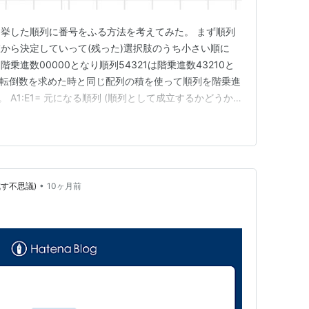
挙した順列に番号をふる方法を考えてみた。 まず順列
から決定していって(残った)選択肢のうち小さい順に
は階乗進数00000となり順列54321は階乗進数43210と
ブ 転倒数を求めた時と同じ配列の積を使って順列を階乗進
 A1:E1= 元になる順列 (順列として成立するかどうか
yFormula( (transpose(A1:E1)<A1:E1)+0) A7:E11=
•
す不思議)
10ヶ月前