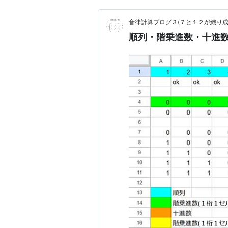
音律計算ブログ３(７と１２が織り成
順列・階乗進数・十進