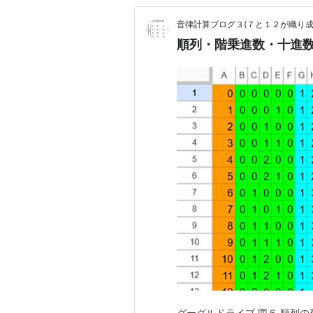
音律計算ブログ３(７と１２が織り成
順列・階乗進数・十進
グーグルドライブ 図６ 順列の