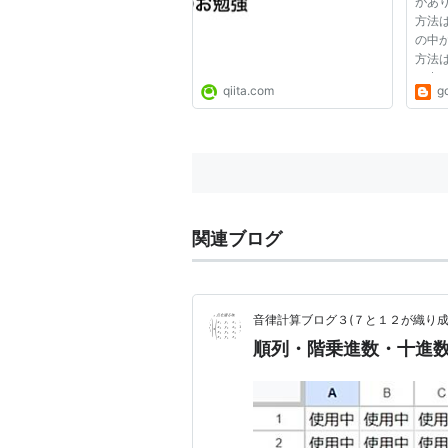
があ
方法は
の中
方法は
の中
qiita.com
g
に組
ます
頃やら
るとイ
関連ブログ
音律計算ブログ３(７と１２が織り成
順列・階乗進数・十進