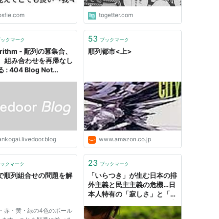
osfie.com
togetter.com
53
ブックマーク
ブックマーク
orithm - 配列の冪集合、
順列都市<上>
、組み合わせを再帰なし
: 404 Blog Not
nd
nkogai.livedoor.blog
www.amazon.co.jp
23
ックマーク
ブックマーク
rlで順列組合せの問題を解
「いらつき」が生む日本の排
外主義と民主主義の危機…日
本人特有の「寂しさ」と「人
を見下し順列をつけ優位に立
 青・赤・黄・緑の4色のボール
ちたい」心理 | 集英社オンラ