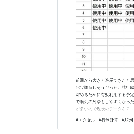
前回から大きく進展できたと
化は難航しそうだった。試行
深めるために有効利用する予
で順列の列挙もしやすくなった
が多いので現状のデータを２～
き範囲 作業用シートを用意した 一五 
#
エクセル
#
行列計算
#
順列
用'!A1:C2 三四 '作業用'!A1:D3