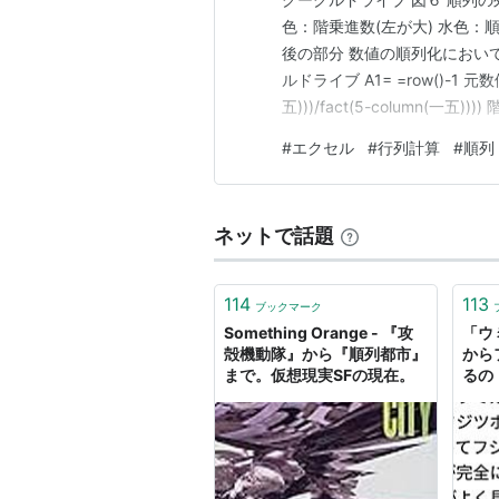
色：階乗進数(左が大) 水色：順列
後の部分 数値の順列化におい
ルドライブ A1= =row()-1 元数値 B1
五)))/fact(5-column(一五))
=ArrayFormula(1/large(if(r
#
エクセル
#
行列計算
#
順列
ネットで話題
114
113
ブックマーク
Something Orange - 『攻
「ウ
殻機動隊』から『順列都市』
から
まで。仮想現実SFの現在。
るの
画、
扱い
てと
き潰