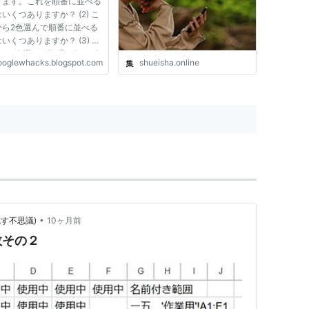
ります。これを順番に並べる
イン | ニュースを本気で噛み
いくつありますか？ (2) こ
砕け
から2色選んで順番に並べる
いくつありますか？ (3) こ
から2色選んで順番を考えず
ooglewhacks.blogspot.com
shueisha.online
合せを作る方法はいくつあり
か？ こういう問題を学生の
されました。nCrなどを見
ライラするという方も多...
•
す不思議)
10ヶ月前
数その２