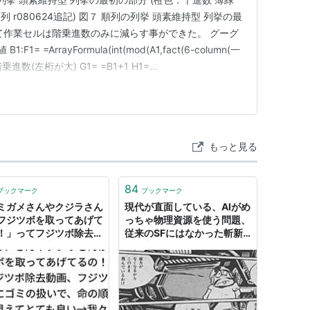
 r080624追記) 図７ 順列の列挙 頭素維持型 列挙の最
て作業セルは階乗進数のみに減らす事ができた。 グーグ
:F1= =ArrayFormula(int(mod(A1,fact(6-column(一
)) 階乗進数(左桁が大) G1= =B1+1 H1=
ow(五一)=G1,0,1)/row(五一)…
もっと見る
84
ブックマーク
ブックマーク
ミガメさんやクジラさん
現代が直面している、AIがめ
フジツボを取ってあげて
っちゃ物理資源を使う問題、
！」ってフジツボ除去動
従来のSFにはなかった斬新
フジツボが完全にゴミの
な設定すぎる→『マトリック
で、命の順列がよく見え
ス』『順列都市』など、資源
ても良い→我々も蚊は叩
の取り合いを描いた作品もあ
すし…
る