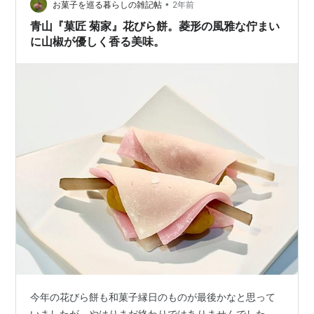
と10分ぐ…
•
お菓子を巡る暮らしの雑記帖
2年前
青山『菓匠 菊家』花びら餅。菱形の風雅な佇まい
に山椒が優しく香る美味。
今年の花びら餅も和菓子縁日のものが最後かなと思って
いましたが、やはりまだ終わりではありませんでした