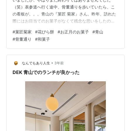
（笑）表参道へ行く途中、骨董通りを歩いていたら、こ
の看板が。。。青山の『菓匠 菊家』さん。昨年、訪れた
際にはお目当てのお菓子がなくて残念な思いをしたのを
思い出し、ついでに花びら餅も！とスルスルとビルの9階
#
菓匠菊家
#
花びら餅
#
お正月のお菓子
#
青山
へ。このブログでも何度も書いていますが、かつては風
#
骨董通り
#
和菓子
情ある引き戸の路面店でした。 さすがに数年経ち、新し
い店舗にも慣れましたが、今でも時々思い出しま
す。。。今回は花びら餅と生菓子を少しだけお持ち帰り
してきました。 花びら餅 こちらの花びら餅は外側のお餅
•
なんでもあり人生
3年前
も中の菱餅も両方菱形。細いごぼうと味噌餡を挟んだ…
DEK 青山でのランチが良かった