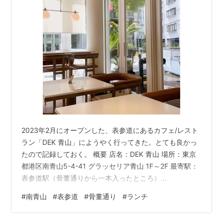
2023年2月にオープンした、表参道にあるカフェ/レスト
ラン「DEK 青山」にようやく行ってきた。とても良かっ
たので記録しておく。 概要 店名：DEK 青山 場所：東京
都港区南青山5-4-41 グラッセリア青山 1F～2F 最寄駅：
表参道駅（骨董通りから一本入ったところ）
tabelog.com 店内 ナチュラルなんだけど、ちょっと韓国
#
南青山
#
表参道
#
骨董通り
#
ランチ
っぽくてかなり可愛い。 店内 涼しくなってきたらテラス
席もかなり快適そう。 頼んだメニュー 昼時かつ自分があ