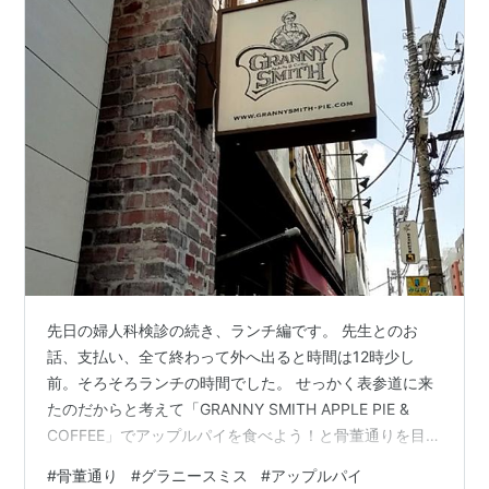
先日の婦人科検診の続き、ランチ編です。 先生とのお
話、支払い、全て終わって外へ出ると時間は12時少し
前。そろそろランチの時間でした。 せっかく表参道に来
たのだからと考えて「GRANNY SMITH APPLE PIE &
COFFEE」でアップルパイを食べよう！と骨董通りを目指
しました。 表参道駅付近、青山通りは人出も多かったの
#
骨董通り
#
グラニースミス
#
アップルパイ
ですが、骨董通りに入ると落ち着いた雰囲気になりま