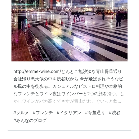
http://emme-wine.com/とんとご無沙汰な青山骨董通り
会社帰り悪天候の中を渋谷駅から 傘が飛ばされそうなビ
ル風の中を徒歩る。カジュアルなビストロ料理や本格的
なフレンチとワイン夜はワインバーと2つの顔を持つ。し
かしワインがバカ高くてさすが青山だわ。ぐいっと飲め
ない。。そしてパティシエが腕を振るう作りたてのデザ
#
グルメ
#
フレンチ
#
イタリアン
#
骨董通り
#
渋谷
ートを味わう。ふわっふわ。 若さは過ぎ去ったけど「オ
#
みんなのブログ
ール！」そんな元気はわたしには残っていない。騒がし
い渋谷駅に戻り帰宅の途 ランキング参加中gooからきま
した ランキング参加中登山 ランキング参加中犬が好き猫