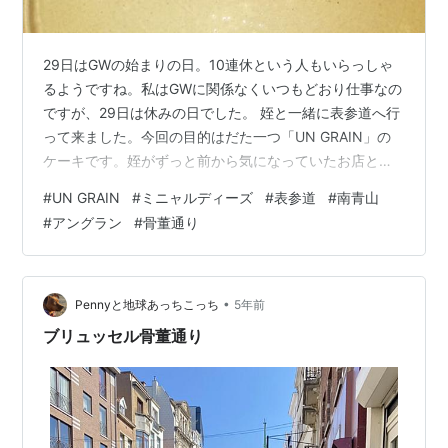
29日はGWの始まりの日。10連休という人もいらっしゃ
るようですね。私はGWに関係なくいつもどおり仕事なの
ですが、29日は休みの日でした。 姪と一緒に表参道へ行
って来ました。今回の目的はだた一つ「UN GRAIN」の
ケーキです。姪がずっと前から気になっていたお店とい
うことで誘ってくれたので楽しみにしていました。 天気
#
UN GRAIN
#
ミニャルディーズ
#
表参道
#
南青山
予報も良くなかったので、目的を果たしたらウロウロせ
#
アングラン
#
骨董通り
ずに帰宅しようと相談して行きました。 UN GRAIN 始め
はケーキを買って帰ると話していたのですが、イートイ
ンカウンターがあるようだったので、お店で食べさせて
もらおうという事になりました。念の為事前に電話で予
•
Pennyと地球あっちこっち
5年前
約をしました。11時開…
ブリュッセル骨董通り