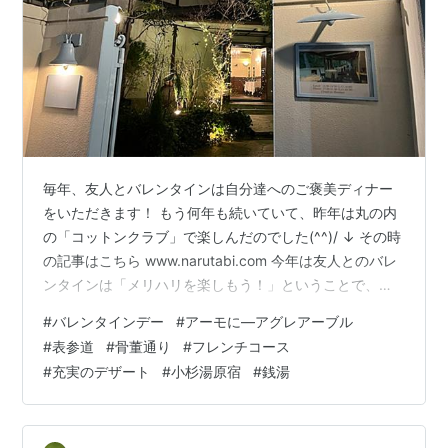
毎年、友人とバレンタインは自分達へのご褒美ディナー
をいただきます！ もう何年も続いていて、昨年は丸の内
の「コットンクラブ」で楽しんだのでした(^^)/ ↓ その時
の記事はこちら www.narutabi.com 今年は友人とのバレ
ンタインは「メリハリを楽しもう！」ということで、フ
レンチのディナーと私が以前から行ってみたかった「小
#
バレンタインデー
#
アーモに―アグレアーブル
杉湯原宿」(銭湯）をセットにしました(笑) 私は仕事を休
#
表参道
#
骨董通り
#
フレンチコース
んで「確定申告」で聞きたいことがあったので、地元の
#
充実のデザート
#
小杉湯原宿
#
銭湯
区役所の税務相談日を予約していたので午前中からそち
らに行ったりしていました。 一度家に帰れたので、やる
ことやって「表参道駅」に行きました。 表参道から歩く