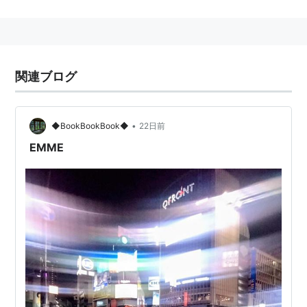
うになった。バブル期の地価高騰により骨董品店は減少
し、現在はブティックやレストランが多い。
現在では亜幹線的な通りであるが、現在の
六本木通り
の青山学院下のトンネルが開通する以前はこの道が渋谷
関連ブログ
から六本木に抜けるメインストリートであり、都電もこ
の道の上を走っていた。
•
◆BookBookBook◆
22日前
EMME