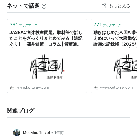
ネットで話題
もっと見る
も好き
391
221
ブックマーク
ブックマーク
JASRAC音楽教室問題。取材等で話し
動きはじめた米国AI著
たことをざっくりまとめてみる【追記
えめにいって大騒動な
あり】 福井健策｜コラム | 骨董通り
論議の記録帳（2025/
法律事務所 For the Arts
福井健策｜コラム | 
所 For the Arts
www.kottolaw.com
www.kottolaw.com
関連ブログ
•
MuuMuu Travel
1年前