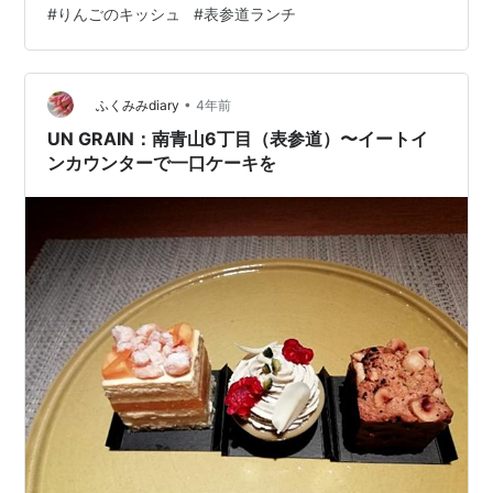
#
りんごのキッシュ
#
表参道ランチ
す。 GRANNY SMITH APPLE PIE & COFFEE グラニース
ミスアップルパイアンドコーヒー スイーツの中でもアッ
プルパイはかなり好きです。りんごの酸味も加わってど
ちらかと言うとさっぱり食べられるスイーツ…
•
ふくみみdiary
4年前
UN GRAIN：南青山6丁目（表参道）〜イートイ
ンカウンターで一口ケーキを