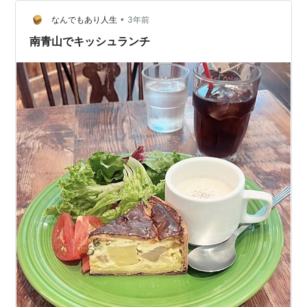
まり甘いものが得意でなくパフェなどを食べられないの
•
で、ステーキボウルを注文。 リブロースのステーキボウ
なんでもあり人生
3年前
ル これがかなり美味しくて、野菜も香ばしい味付けで
南青山でキッシュランチ
肉…