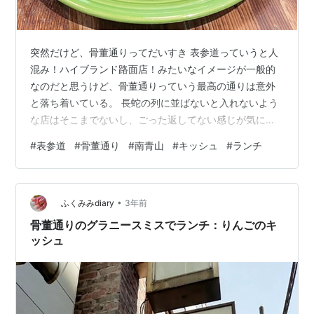
突然だけど、骨董通りってだいすき 表参道っていうと人
混み！ハイブランド路面店！みたいなイメージが一般的
なのだと思うけど、骨董通りっていう最高の通りは意外
と落ち着いている。 長蛇の列に並ばないと入れないよう
な店はそこまでないし、ごった返してない感じが気に入
っている。 そんな骨董通りにある『GRANNY SMITH
#
表参道
#
骨董通り
#
南青山
#
キッシュ
#
ランチ
APPLE PIE & COFFEE 青山店』でランチを食べてきた。
GRANNY SMITH APPLE PIE & COFFEE 青山店 場所は表
参道駅から徒歩5分くらい。 メインはアップルパイのお
•
店でカフェタイムは並んでいることもあるけど、意外と
ふくみみdiary
3年前
ランチは空いている。 サーモンとク…
骨董通りのグラニースミスでランチ：りんごのキ
ッシュ