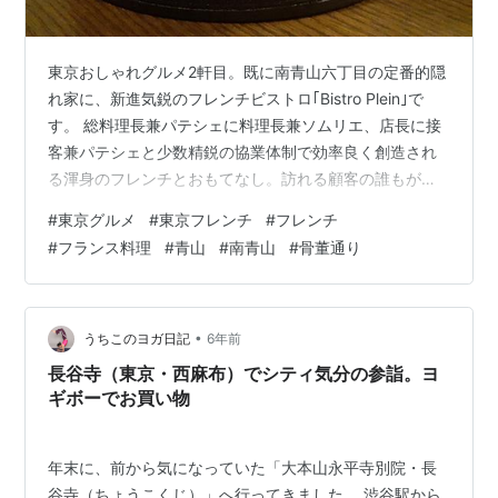
東京おしゃれグルメ2軒目。既に南青山六丁目の定番的隠
れ家に、新進気鋭のフレンチビストロ｢Bistro Plein｣で
す。 総料理長兼パテシェに料理長兼ソムリエ、店長に接
客兼パテシェと少数精鋭の協業体制で効率良く創造され
る渾身のフレンチとおもてなし。訪れる顧客の誰もが来
て本当に良かったと、気持ち良く満たされて行く稀有な
#
東京グルメ
#
東京フレンチ
#
フレンチ
新名店です。｢Bistro Plein｣の料理における最大の魅力は
#
フランス料理
#
青山
#
南青山
#
骨董通り
有機野菜とお肉と語る、ミシュラン一つ星ビストロ「ブ
ノワ」ご出身の金子総料理長。瑞々しく新鮮、美味しさ
の詰まった野菜は幸せそのもの。お肉はワインと共にそ
れぞれ適量ずつ、三種の食べ比べで楽しみます。 骨董通
•
うちこのヨガ日記
6年前
りを南青山六丁…
長谷寺（東京・西麻布）でシティ気分の参詣。ヨ
ギボーでお買い物