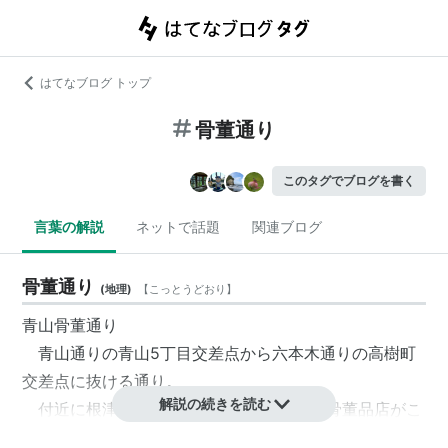
はてなブログ トップ
骨董通り
このタグでブログを書く
言葉の解説
ネットで話題
関連ブログ
骨董通り
(
地理
)
【
こっとうどおり
】
青山骨董通り
青山通りの青山5丁目交差点から六本木通りの高樹町
交差点に抜ける通り。
解説の続きを読む
付近に
根津美術館
があったことから戦後
骨董品
店がこ
の通りに集積し、1980年頃よりこの名称で呼ばれるよ