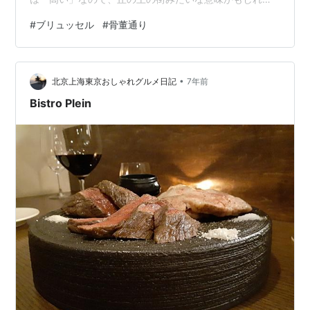
い。 通りからは多くの路地が伸びていて、こういうせせ
#
ブリュッセル
#
骨董通り
こましいところで夜ワインでも傾けたら愉快だろうと、
コロナ後の世界を夢想しながら歩く。 オート通りであれ
れ？と思ったのは、骨董品店が多いこと。 わたしが幼い
•
ころのスタイルの自転車が骨董品になっているのはちょ
北京上海東京おしゃれグルメ日記
7年前
っとアレだが、奥に見える hi-fi（Wi-Fiじゃないぞ）ステ
Bistro Plein
レオセ…