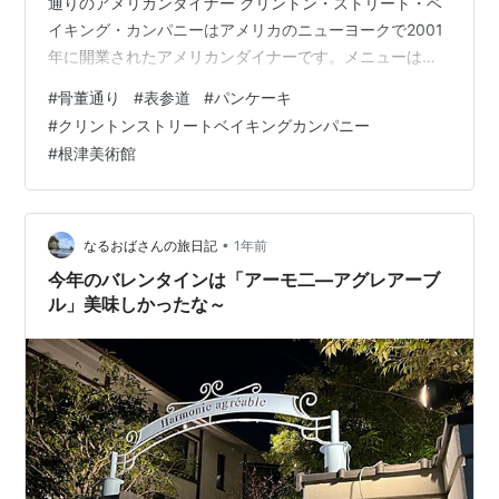
通りのアメリカンダイナー クリントン・ストリート・ベ
イキング・カンパニーはアメリカのニューヨークで2001
年に開業されたアメリカンダイナーです。メニューはダ
イナーの定番であるパンケーキ、オムレツ、サンドイッ
#
骨董通り
#
表参道
#
パンケーキ
チ、ハンバーガーなどクラシカルなラインナップで、ボ
#
クリントンストリートベイキングカンパニー
リュームもクラシカルにアメリカサイズです。そしてこ
#
根津美術館
ちらのパンケーキはニューヨークで最も有名なパンケー
キとして知られているそうです。更にオーナーシェフは
良質な食材にこだわっているようで、ジャンクに抗いな
がらヘルシー志向と豪語するストレス抜群の…
•
なるおばさんの旅日記
1年前
今年のバレンタインは「アーモ二―アグレアーブ
ル」美味しかったな～