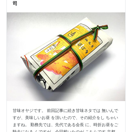
のも多いのですが、確かにこ…
司
甘味オヤジです。 前回記事に続き甘味ネタでは 無いんで
すが、美味しいお昼 を頂いたので、その紹介をし ちゃい
ますね。 勤務先では、先代である会長 に、時折お昼をご
馳走になる んですが、今回戴いたのが こちらです 京都