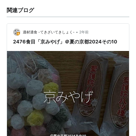
関連ブログ
•
適材適食 -てきざいてきしょく-
2年前
2476食目「京みやげ」＠夏の京都2024その10