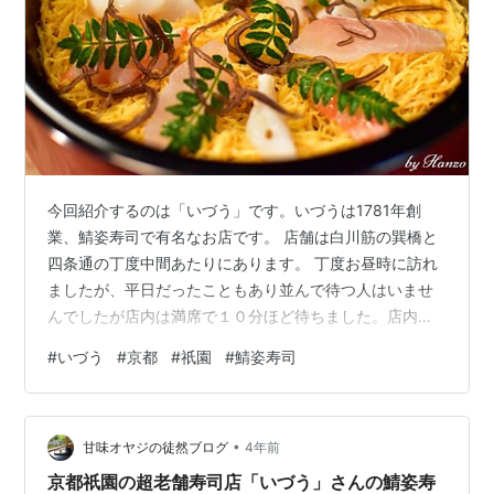
今回紹介するのは「いづう」です。いづうは1781年創
業、鯖姿寿司で有名なお店です。 店舗は白川筋の巽橋と
四条通の丁度中間あたりにあります。 丁度お昼時に訪れ
ましたが、平日だったこともあり並んで待つ人はいませ
んでしたが店内は満席で１０分ほど待ちました。店内は
こじんまりとしていて、４人掛けのテーブル席が４組で
#
いづう
#
京都
#
祇園
#
鯖姿寿司
した。 今回いただいたのは鯖姿寿司４貫（¥2,200）と京
ちらし寿司（¥3,300）です。 鯖姿寿司は想像以上に満足
な一品でした。ごはんと鯖のバランスが良く、一口食べ
•
るとしっかり鯖の身を感じられました。 このような寿司
甘味オヤジの徒然ブログ
4年前
の場合、具の存在感が弱くてごはんばかり感じがちのも
京都祇園の超老舗寿司店「いづう」さんの鯖姿寿