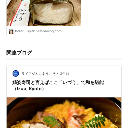
じゃが〜 - これはとある100kgオーバ
ーの男が美味しいものを食べながら痩
せるまでのダイエット成功物語である
hotaru-spitz.hatenablog.com
関連ブログ
•
ライフジムにようこそ
3年前
鯖姿寿司と言えばここ「いづう」で和を堪能
（Izuu, Kyoto）