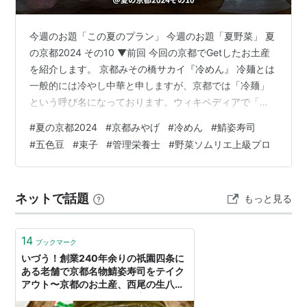
今週のお題「この夏のプラン」 今週のお題「夏野菜」 夏
の京都2024 その10 ▼前回 今回の京都でGetしたお土産
を紹介します。 京都みその橋サカイ『冷めん』 冷麺とは
一般的には冷やし中華と申しますが、京都では「冷麺」
という呼び名になっております。ウィキペディアで「冷
やし中華」と検索すると、［京都の中華のサカイは、創
#
夏の京都2024
#
京都みやげ
#
冷めん
#
鯖姿寿司
業時よりゴマだれを使った冷麺(関西での冷やし中華の呼
#
五色豆
#
束子
#
管理栄養士
#
野菜ソムリエ上級プロ
称)をメニューに載せており、関西では、関東以北の冷や
し中華とは異なり、独自に発展した説もある］と紹介さ
れています。冷麺と言えばサカイ サカイと言えば冷麺と
ネットで話題
もっと見る
言われております。創業昭和14年 京都市北区新大宮にて
開店経て独立昭和5…
14
ブックマーク
いづう！創業240年余りの祇園四条に
ある老舗で京都名物鯖姿寿司をテイク
アウト〜京都のお土産、西尾の生八ツ
橋、箸、老松の羊羹、七味家のあげお