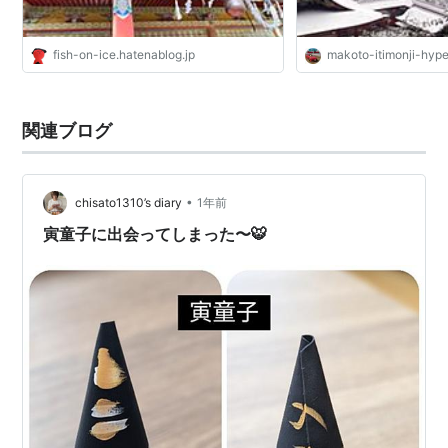
fish-on-ice.hatenablog.jp
makoto-itimonji-hyp
関連ブログ
•
chisato1310’s diary
1年前
寅童子に出会ってしまった〜🐯