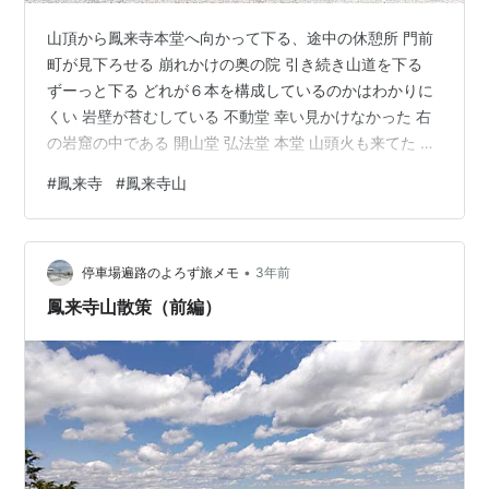
山頂から鳳来寺本堂へ向かって下る、途中の休憩所 門前
町が見下ろせる 崩れかけの奥の院 引き続き山道を下る
ずーっと下る どれが６本を構成しているのかはわかりに
くい 岩壁が苔むしている 不動堂 幸い見かけなかった 右
の岩窟の中である 開山堂 弘法堂 本堂 山頭火も来てた 休
憩所からの眺望 ここから千段余の石段を下る。本堂まで
#
鳳来寺
#
鳳来寺山
は散策路とはいえアップダウンがあったのですでに脚に
きていてしんどい。 所々お堂の跡がある もちろん上りた
くないが下りもきつい 道の両脇に建物跡が続く 仁王門ま
•
で降りてきた、かなり疲れていて傘杉を見忘れた 仁王門
停車場遍路のよろず旅メモ
3年前
石段開始地点 50年前に白川郷から移築した、昔は食堂だ
鳳来寺山散策（前編）
った 今は…