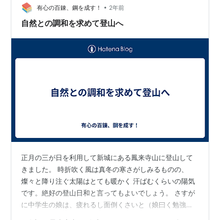
•
タ博物館のマルシェで、たまたま出会いこの寅童子を買
有心の百錬、鋼を成す！
2年前
ったのですが、 本来は、新城の竹内時計店の方が 作られ
自然との調和を求めて登山へ
ており、そちらで販売さ…
正月の三が日を利用して新城にある鳳来寺山に登山して
きました。 時折吹く風は真冬の寒さがしみるものの、
燦々と降り注ぐ太陽はとても暖かく 汗ばむくらいの陽気
です。絶好の登山日和と言ってもよいでしょう。 さすが
に中学生の娘は、疲れるし面倒くさいと（娘曰く勉強が
あって忙しいらしい） 一緒に来てくれなかったので、妻