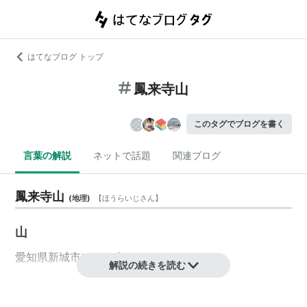
はてなブログ トップ
鳳来寺山
このタグでブログを書く
言葉の解説
ネットで話題
関連ブログ
鳳来寺山
(
地理
)
【
ほうらいじさん
】
山
愛知県
新城市
にある山。
解説の続きを読む