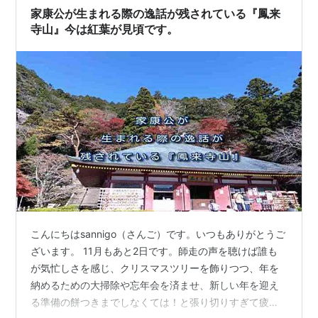
家康公が生まれる際の逸話が残されている『鳳来
寺山』今は紅葉が見頃です。
こんにちはsannigo（さんご）です。いつもありがとうご
ざいます。 11月もあと2日です。師走の声を聴けば誰も
が気忙しさを感じ、クリスマスツリーを飾りつつ、年を
納めるための大掃除や忘年会を済ませ、新しい年を迎え
る準備の餅つきまでしなくては！と張り切りすぎて疲れ