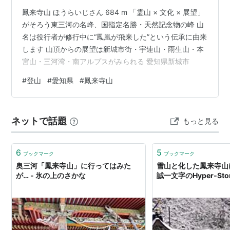
鳳来寺山 ほうらいじさん 684 m 「霊山 × 文化 × 展望」
がそろう東三河の名峰、国指定名勝・天然記念物の峰 山
名は役行者が修行中に“鳳凰が飛来した”という伝承に由来
します 山頂からの展望は新城市街・宇連山・雨生山・本
宮山・三河湾・南アルプスがみられる 愛知県新城市
#
登山
#
愛知県
#
鳳来寺山
ネットで話題
もっと見る
6
5
ブックマーク
ブックマーク
奥三河「鳳来寺山」に行ってはみた
雪山と化した鳳来寺山に
が… - 氷の上のさかな
誠一文字のHyper‐Sto