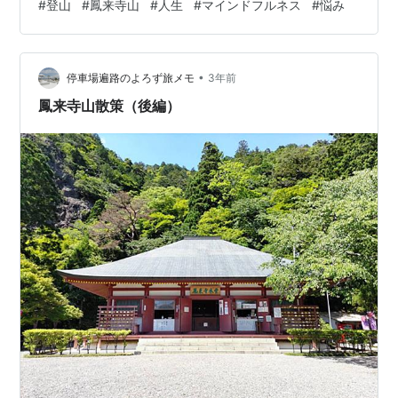
#
登山
#
鳳来寺山
#
人生
#
マインドフルネス
#
悩み
と二人で登山デートしました。 去年はあまり登山できな
かったので、今年こそは頑張って毎月登ろうと計画 して
います。いきなり上級者向けのコースは体が悲鳴を上げ
•
ると思い、 鳳来寺山を選んだのは正解でした。途中のゲ
停車場遍路のよろず旅メモ
3年前
ートウェイに駐車すれば、 登頂、下山で３時間くらいし
鳳来寺山散策（後編）
かかかりません。しかも、山頂や瑠璃山…