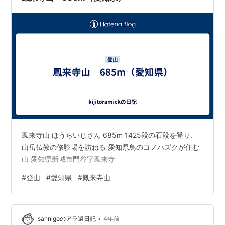
大河ドラマにあやかった幟が並んでる …
鳳来寺山 ほうらいじさん 685m 1425段の石段を登り、
山岳仏教の修験場を訪ねる 愛知県鳥のコノハズクが住む
山 愛知県新城市門谷字鳳来寺
#
登山
#
愛知県
#
鳳来寺山
•
sannigoのアラ還日記
4年前