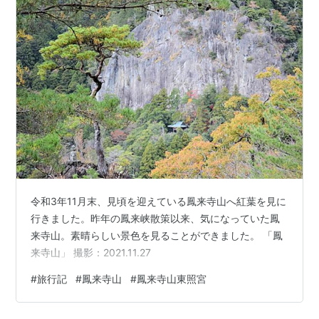
令和3年11月末、見頃を迎えている鳳来寺山へ紅葉を見に
行きました。昨年の鳳来峡散策以来、気になっていた鳳
来寺山。素晴らしい景色を見ることができました。 「鳳
来寺山」 撮影：2021.11.27
#
旅行記
#
鳳来寺山
#
鳳来寺山東照宮