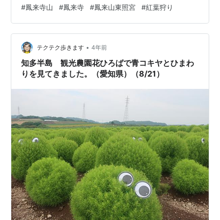
てしまうのでは？
#
鳳来寺山
#
鳳来寺
#
鳳来山東照宮
#
紅葉狩り
•
テクテク歩きます
4年前
知多半島 観光農園花ひろばで青コキヤとひまわ
りを見てきました。（愛知県）（8/21）