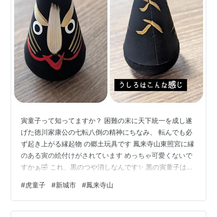
寅童子って知ってますか？ 困難の末に天下統一を成し遂
げた徳川家康公の七転八倒の精神にちなみ、 転んでも必
ず起き上がる縁起物 の郷土玩具です 鳳来寺山東照宮に縁
のある寅の絵付けがされています めっちゃ可愛くないで
すかぁ🤣 これ、黒のつや消しなんです✨ 黒の寅童子は、
困難から身を守り、邪気を払う厄除けのお守りとされて
#
虎童子
#
新城市
#
鳳来寺山
いるようです 色はこれだけありますよ 全種類揃えたくな
りました😘 お店の方は、「私これ好きすぎて全種類揃え
ちゃいました」 なんておっしゃってました🤭 私は、ヨコ