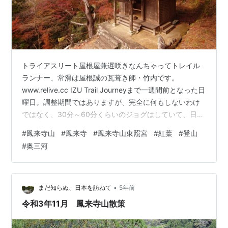
トライアスリート屋根屋兼遅咲きなんちゃってトレイル
ランナー、常滑は屋根誠の瓦葺き師・竹内です。
www.relive.cc IZU Trail Journeyまで一週間前となった日
曜日。調整期間ではありますが、完全に何もしないわけ
ではなく、30分～60分くらいのジョグはしていて、日曜
日の朝も近所のアップダウンのコースを選んで、少しだ
#
鳳来寺山
#
鳳来寺
#
鳳来寺山東照宮
#
紅葉
#
登山
け刺激が入るように走りました。上り下りに使う筋肉っ
#
奥三河
て、やらないと動きを忘れちゃうんですよね。 1時間のラ
ンを終えてシャワーを浴び、朝ごはんを食べてから向か
った先は、愛知県東部にある鳳来寺山です。 女房が行っ
てみたいと言っていて、僕も登ったことがなかったし、
•
まだ知らぬ、日本を訪ねて
5年前
女房による…
令和3年11月 鳳来寺山散策