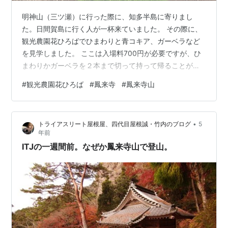
明神山（三ツ瀬）に行った際に、知多半島に寄りまし
た。日間賀島に行く人が一杯来ていました。 その際に、
観光農園花ひろばでひまわりと青コキア、ガーベラなど
を見学しました。 ここは入場料700円が必要ですが、ひ
まわりかガーベラを２本まで切って持って帰ることがで
きます。ひまわりは大輪です。（入口で鋏を渡してくれ
#
観光農園花ひろば
#
鳳来寺
#
鳳来寺山
ます） とても広い農園です。 その後、時間があったので
鳳来寺山（695ｍ）をハイキングしました。 花ひろば入
口付近です。松葉ボタンが一杯です。 次は青コキヤで
•
トライアスリート屋根屋、四代目屋根誠・竹内のブログ
5
す。目玉が付けられています。 ひまわりエリアに移動で
年前
す。手前の方は鋏で切り取られています。 ガーベラは温
ITJの一週間前。なぜか鳳来寺山で登山。
室で栽培です。 その後、鳳来寺山に…