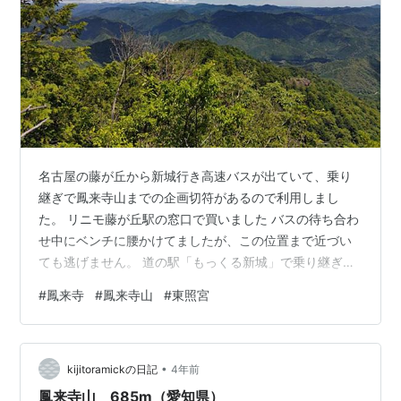
名古屋の藤が丘から新城行き高速バスが出ていて、乗り
継ぎで鳳来寺山までの企画切符があるので利用しまし
た。 リニモ藤が丘駅の窓口で買いました バスの待ち合わ
せ中にベンチに腰かけてましたが、この位置まで近づい
ても逃げません。 道の駅「もっくる新城」で乗り継ぎま
す。 バス停は「もっくる新城（正面）」です 鳳来寺参拝
#
鳳来寺
#
鳳来寺山
#
東照宮
の作法としては左下の表参道から石段を上るべきです
が、しんどいので鳳来寺パークウェイを通って本堂近く
までバスで行きます。 鳳来寺山山頂バス停に到着しまし
•
た。ただ本当の山頂はここからまだまだ登ります。 ミニ
kijitoramickの日記
4年前
バスです まずは東照宮への道すがらです 東照宮に到着
鳳来寺山 685m（愛知県）