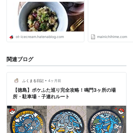
ot-icecream.hatenablog.com
mainichihime.com
関連ブログ
•
ふくまる日記
4ヶ月前
【徳島】ポケふた巡り完全攻略！鳴門3ヶ所の場
所・駐車場・子連れルート