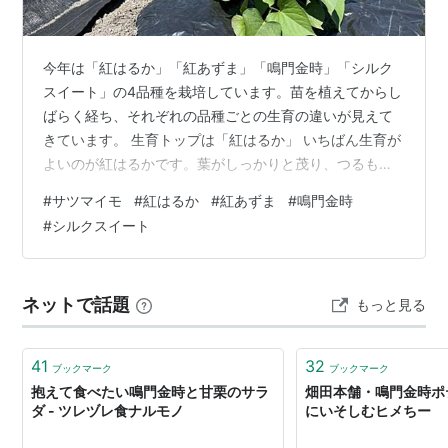
今年は「紅はるか」「紅あずま」「鳴門金時」「シルク
スイート」の4品種を栽培しています。苗を植えてからし
ばらく経ち、それぞれの品種ごとの生育の違いが見えて
きています。 生育トップは「紅はるか」 いちばん生育が
よいのが紅はるかです。葉がしっかりと茂り、つるも順
調に伸びてきました。勢いのある緑色の葉を見ると、地
#
サツマイモ
#
紅はるか
#
紅あずま
#
鳴門金時
下では芋づくりの準備が着々と進んでいるように感じま
#
シルクスイート
す。 今年は40本の苗を植えましたが、ほとんど枯れるこ
となく活着してくれました。 次いで順調な「紅あずま」
紅あずまも紅はるかに負けないくらい順調に育っていま
ネットで話題
もっと見る
す。こちらも40本の苗を定植しましたが、ほとんど枯れ
ることなく元気に成長しています。 …
41
32
ブックマーク
ブックマーク
抱えて食べたい鳴門金時と甘栗のサラ
畑田本舗・鳴門金時ポ
ダ - ツレヅレ食ナルモノ
にいそしむヒメちー