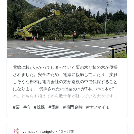
電線に枝がかかってしまっていた栗の木と柿の木が伐採
されました。安全のため、電線に接触していたり、接触
しそうな樹木は電力会社の方が巡視の中で伐採すること
になります。 伐採されたのは栗の木が7本、柿の木が1
本。どちらも植えてから数十年が経っている大木です。
子どもの頃は小さかった木が、今ではどうにか両手で抱
#
栗
#
柿
#
伐採
#
電線
#
鳴門金時
#
サツマイモ
きかかえられるぐらい太くなっていました。長い年月を
共にしてきた木々だけに、伐採の光景には少し寂しさも
ありましたが、日当たりがよくなったことで、残った栗
•
の木が来年はより良い実をつけてくれることでしょう。
yamasukihitorigoto
10ヶ月前