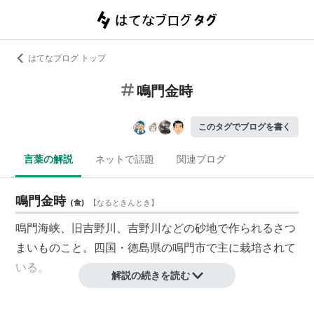
はてなブログ トップ
鳴門金時
このタグでブログを書く
言葉の解説
ネットで話題
関連ブログ
鳴門金時
(
食
)
【
なるときんとき
】
鳴門海峡、旧吉野川、吉野川などの砂地で作られるさつ
まいものこと。四国・徳島県の鳴門市で主に栽培されて
いる。
解説の続きを読む