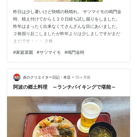
昨日は少し暑いけど快晴の秋晴れ。 サツマイモの鳴門金
時、植え付けてから１２０日経ち試し掘りをしました。
昨年はまったく出来なくてさんざんな目にあいました。
２株掘り起こしましたが昨年よりは少しましですがまだ
まだです・・・ ２株
#
家庭菜園
#
サツマイモ
#
鳴門金時
•
炎のクリエイター日記・本店
10ヶ月前
阿波の郷土料理 ～ランチバイキングで堪能～