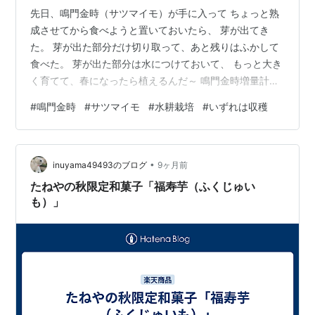
先日、鳴門金時（サツマイモ）が手に入って ちょっと熟
成させてから食べようと置いておいたら、 芽が出てき
た。 芽が出た部分だけ切り取って、あと残りはふかして
食べた。 芽が出た部分は水につけておいて、 もっと大き
く育てて、春になったら植えるんだ～ 鳴門金時増量計画
始動。 根っこがいっぱい張ってきたら、大きい入れ物に
#
鳴門金時
#
サツマイモ
#
水耕栽培
#
いずれは収穫
替えないとね
•
inuyama49493のブログ
9ヶ月前
たねやの秋限定和菓子「福寿芋（ふくじゅい
も）」