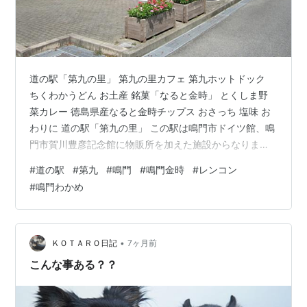
道の駅「第九の里」 第九の里カフェ 第九ホットドック
ちくわかうどん お土産 銘菓「なると金時」 とくしま野
菜カレー 徳島県産なると金時チップス おさっち 塩味 お
わりに 道の駅「第九の里」 この駅は鳴門市ドイツ館、鳴
門市賀川豊彦記念館に物販所を加えた施設からなりま
す。 物産館は国の登録有形文化財になっている坂東俘虜
#
道の駅
#
第九
#
鳴門
#
鳴門金時
#
レンコン
収容所の兵舎（バラッケといいます）を移築して建てら
#
鳴門わかめ
れたものです。 ここで鳴門の美味しいものをいただき、
鳴門のお土産を買いました。 第九の里カフェ こじんまり
とした家庭的な店内で、ドイツや鳴門を感じられる軽食
がいただけます。 第九ホットドック ドイツメニューは粗
•
ＫＯＴＡＲＯ日記
7ヶ月前
挽きソーセージとドイツ…
こんな事ある？？