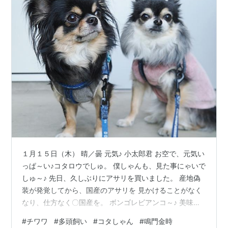
１月１５日（木） 晴／曇 元気♪ 小太郎君 お空で、元気い
っぱ～い♪コタロウでしゅ。 僕しゃんも、見た事にゃいで
しゅ～♪ 先日、久しぶりにアサリを買いました。 産地偽
装が発覚してから、国産のアサリを 見かけることがなく
なり、仕方なく〇国産を。 ボンゴレビアンコ～♪ 美味。
匂いに釣られたのか、珍しく龍ちゃん が食いついてきま
#
チワワ
#
多頭飼い
#
コタしゃん
#
鳴門金時
ちた（笑） ワンコは、ボンゴレビアンコは無理～。 なの