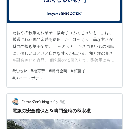
たねやの秋限定和菓子「福寿芋（ふくじゅいも）」は、
厳選された鳴門金時を使用した、ほっくり上品な甘さが
魅力の焼き菓子です。 しっとりとしたさつまいもの風味
に、優しい口どけと自然な甘みが広がる、和と洋の良さ
を融合させた逸品。 個包装の12個入りで、贈答用にもぴ
ったり。 秋の手土産、お祝いギフトにもおすすめです。
#
たねや
#
福寿芋
#
鳴門金時
#
和菓子
季節を感じるやさしい味わいを大切な方へお届けしま
#
スイートポテト
す。送料無料でお取り寄せにも便利です。 a.r10.to
•
FarmerZen’s blog
9ヶ月前
電線の安全確保と🍠鳴門金時の秋収穫