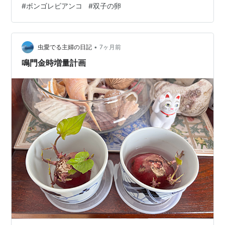
#
ボンゴレビアンコ
#
双子の卵
で、鳴門金時を焼いてあげまちた。 焼いてる間、ワンコ
がそわそわ～ちてまちた。 ２０分ほどで・・・ほれ！ ほ
っくほくの焼き芋の出来上がり～♪ あちちっ！触れない
～！ なのに、食いつこうとする夢たん（笑） 少し冷まし
•
虫愛でる主婦の日記
7ヶ月前
てから、…
鳴門金時増量計画