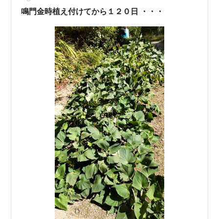
一方、畑ではさつまいもの収穫も行いました。先日掘っ
鳴門金時植え付けてから１２０日 ・・・
た紅はるかと紅あずまに続き、今回は鳴門金時を収…