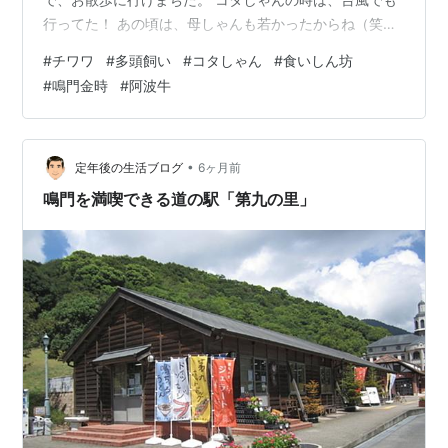
行ってた！ あの頃は、母しゃんも若かったからね（笑）
雨でお出かけできず、さぞや退屈だろうと思い 鳴門金時
#
チワワ
#
多頭飼い
#
コタしゃん
#
食いしん坊
を焼いてあげまちた。 穴っぽこは、焼けたかの確認ね。
#
鳴門金時
#
阿波牛
ぷぷっ。 あっちっちぃ～なので、少し冷まし てから差し
上げまちた。 夢たんは、丸ごと食べそうでちたが。 食い
しん坊夢たん。 まさか食べないと思い（何で思った？）
春雨サラダを置いてたら、食べちゃった！ 阿波牛丼は、
•
定年後の生活ブログ
6ヶ月前
食べなか…
鳴門を満喫できる道の駅「第九の里」