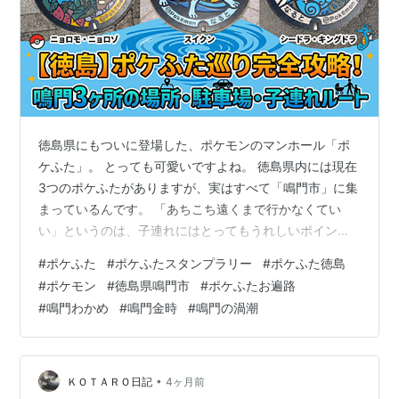
徳島県にもついに登場した、ポケモンのマンホール「ポ
ケふた」。 とっても可愛いですよね。 徳島県内には現在
3つのポケふたがありますが、実はすべて「鳴門市」に集
まっているんです。 「あちこち遠くまで行かなくてい
い」というのは、子連れにはとってもうれしいポイント
だなぁと思います。 春休みを利用して、帰省途中に娘と
#
ポケふた
#
ポケふたスタンプラリー
#
ポケふた徳島
一緒に、この3ヶ所をぐるっと巡ってきました。
#
ポケモン
#
徳島県鳴門市
#
ポケふたお遍路
www.fukumaru2525.com 実際に行ってみてわかった
#
鳴門わかめ
#
鳴門金時
#
鳴門の渦潮
「駐車場の注意点」や「大塚製薬の街ならではの発見」
を、地元目線で詳しくお伝えしますね。 鳴門市のポケふ
た設置場所はどこ？ 鳴門市にあるポケふたは、全部で3
ヶ所です。 どれも鳴門らし…
•
ＫＯＴＡＲＯ日記
4ヶ月前