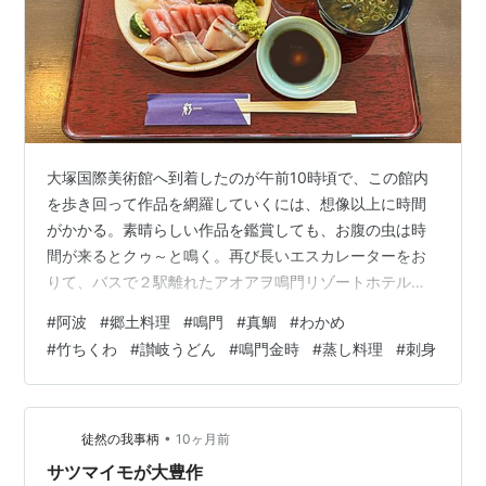
大塚国際美術館へ到着したのが午前10時頃で、この館内
を歩き回って作品を網羅していくには、想像以上に時間
がかかる。素晴らしい作品を鑑賞しても、お腹の虫は時
間が来るとクゥ～と鳴く。再び長いエスカレーターをお
りて、バスで２駅離れたアオアヲ鳴門リゾートホテル
（AOAWO NARUTO RESORT）内の郷土料理「彩さん」
#
阿波
#
郷土料理
#
鳴門
#
真鯛
#
わかめ
へとランチに。 大塚国際美術館は、鑑賞途中でも外出し
#
竹ちくわ
#
讃岐うどん
#
鳴門金時
#
蒸し料理
#
刺身
て戻って入館する権利が２回あるそうだ。大きい美術館
での多数展示なので、３時間程見ればワシの胃は黙って
いなかった。お店に到着すると、なんとお客はワシ達の
グループだけで、そんな状況でも丁寧な接客をしてくだ
•
徒然の我事柄
10ヶ月前
さり、夜の仕込みをしながらの対応だ…
サツマイモが大豊作