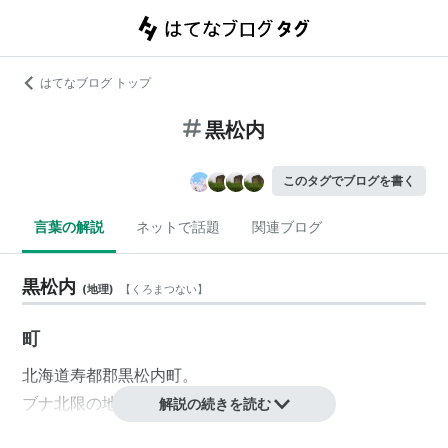
はてなブログ トップ
黒松内
このタグでブログを書く
言葉の解説
ネットで話題
関連ブログ
黒松内
(
地理
)
【
くろまつない
】
町
北海道寿都郡
黒松内町
。
ブナ北限の地として知られる。
解説の続きを読む