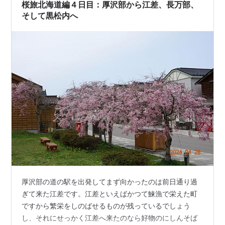
メなども見所です！…
桜旅北海道編４日目：厚沢部から江差、長万部、
そして黒松内へ
厚沢部の道の駅を出発してまず向かったのは前日通り過
ぎて来た江差です。江差といえばかつて鰊漁で栄えた町
ですから繁栄をしのばせるものが残っているでしょう
し、それにせっかく江差へ来たのなら好物のにしんそば