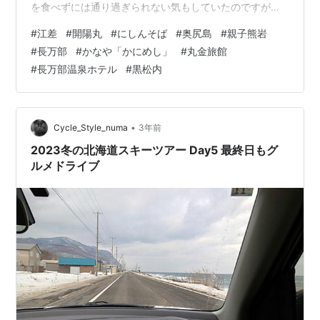
を食べずには通り過ぎられない気もしていたのですが、
前日は蕎麦屋が軒並み閉まっていたのです。にしんそば
#
江差
#
開陽丸
#
にしんそば
#
奥尻島
#
親子熊岩
は、にしんの干物である身欠きにしんを甘露煮にしてそ
#
長万部
#
かなや「かにめし」
#
丸金旅館
ばに乗せたもので、京都が有名ですが、水揚げ地の北海
#
長万部温泉ホテル
#
黒松内
道でも昔から食べられていたのだそうです。 まだ朝早く
て、街のメイン通りも静まり返っていましたので、まず
は港に復元されている江戸幕府の軍艦「開陽丸」を見に
行きました。ここも内部は時間外で入れませんでした
•
Cycle_Style_numa
3年前
が…
2023冬の北海道スキーツアー Day5 最終日もグ
ルメドライブ