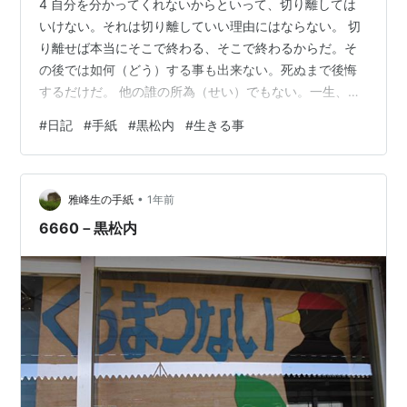
4 自分を分かってくれないからといって、切り離しては
いけない。それは切り離していい理由にはならない。 切
り離せば本当にそこで終わる、そこで終わるからだ。そ
の後では如何（どう）する事も出来ない。死ぬまで後悔
するだけだ。 他の誰の所為（せい）でもない。一生、背
負う。罰だ。だがその罰あるままで、どうかこの私に導
#
日記
#
手紙
#
黒松内
#
生きる事
きを。（令和七年八月二十四日 函館本線黒松内駅待合室
にて） 5
•
雅峰生の手紙
1年前
6660－黒松内