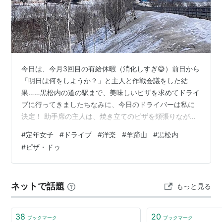
今日は、今月3回目の有給休暇（消化しすぎ😅）前日から
「明日は何をしようか？」と主人と作戦会議をした結
果……黒松内の道の駅まで、美味しいピザを求めてドライ
ブに行ってきましたちなみに、今日のドライバーは私に
決定！ 助手席の主人は、焼き立てのピザを頬張りながら
ビールをグビり。「やっぱピザにはビールだよな！」そ
#
定年女子
#
ドライブ
#
洋楽
#
羊蹄山
#
黒松内
りゃそうでしょ～。いいな〜、運転手じゃなかったら私
#
ピザ・ドゥ
がその立場なのに（笑帰りは蘭越からニセコ側をぐるっ
と回るルートで帰宅。途中、目の前に現れた圧倒的な存
在感を放つ羊蹄山が・・・雲ひとつない青空に真っ白な
ネットで話題
もっと見る
雪をまとった神々しさでした北海道にも、もうすぐそこ
まで春が来ているようです美味しいものを食べて、…
38
20
ブックマーク
ブックマーク