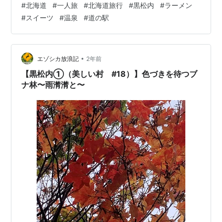
#
北海道
#
一人旅
#
北海道旅行
#
黒松内
#
ラーメン
いください🙇 ▶︎「松龍」 ▶︎「黒松内町特産物手づくり加
#
スイーツ
#
温泉
#
道の駅
工センター toitvert（トワ・ヴェール）」 ▶︎「黒松内温
泉 ぶなの森」 ▶︎「道の駅くろまつない toitvert Ⅱ（ト
ワ・ヴェール ドゥー）」 ▶︎総括 ▶︎「松龍」 「ブナの小
道」を巡り、お腹がペコペコです😩 お…
•
エゾシカ放浪記
2年前
【黒松内①（美しい村 #18）】色づきを待つブ
ナ林〜雨潸潸と〜