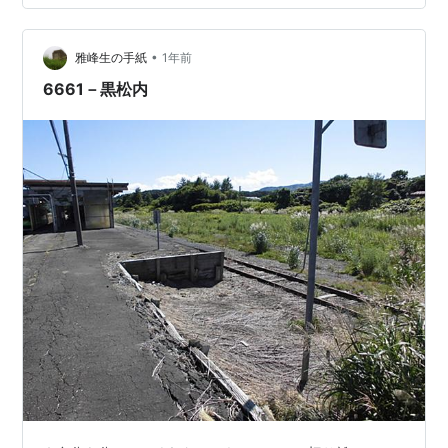
6
•
雅峰生の手紙
1年前
6661－黒松内