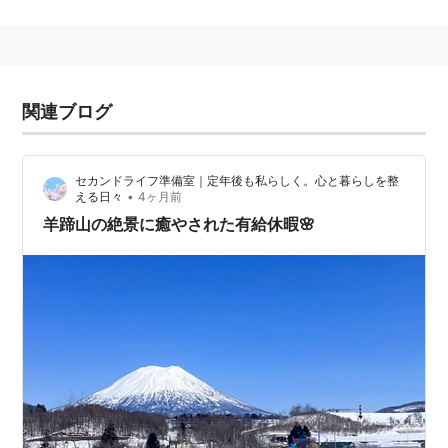
駅として
寿都郡黒松内町字黒松内にある、JR函館本線の駅でもあ
る。
駅名コード： 1035
関連ブログ
長万部
(H47)…
蕨岱
(S31)←
黒松内
(H30)
→
熱郛
(H29)
…
札幌
〈札幌駅〉(01)
セカンドライフ準備室｜定年後も私らしく。心と暮らしを整
•
える日々
4ヶ月前
羊蹄山の絶景に癒やされた有給休暇🌸