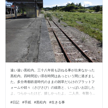
遠い遠い黒松内。三十八年前も訪ねる事が出来なかった
黒松内。四時間近い滞在時間はあっという間に過ぎまし
た。多分寿都鉄道時代のままの雑草だらけのプラットフ
ォームや錆々（さびさび）の線路と、いっぱいお話した
よ。つらかったけど、嬉しかったよ。 二人共、有難う。
今僕の傍に居てくれて、有難う。（令和七年八月二十四
#
日記
#
手紙
#
黒松内
#
生きる事
日 黒松内駅から札幌に向かう函館本線山線の車中にて）