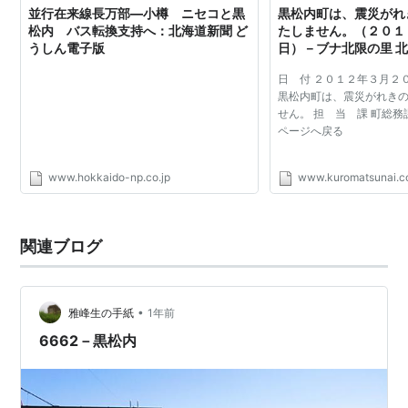
並行在来線長万部―小樽 ニセコと黒
黒松内町は、震災がれ
松内 バス転換支持へ：北海道新聞 ど
たしません。（２０１
うしん電子版
日）－ブナ北限の里 
日 付 ２０１２年３月２０
黒松内町は、震災がれき
せん。 担 当 課 町総務
ページへ戻る
www.hokkaido-np.co.jp
www.kuromatsunai.
関連ブログ
•
雅峰生の手紙
1年前
6662－黒松内