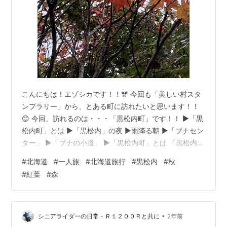
こんにちは！エゾシカです！！🫎 今回も「美しい村スタ
ンプラリー」から、とある町に訪れたいと思います！！
😊 今回、訪れるのは・・・「黒松内町」です！！ ▶︎「黒
松内町」とは ▶︎「黒松内」の夜 ▶︎雨降る朝 ▶︎「ブナセン
ター」 ▶︎「ブナの小道」 ▶︎「黒松内町」とは 「黒松内
町」は、寿都郡に属する市町村で、道央側から向かった
#
北海道
#
一人旅
#
北海道旅行
#
黒松内
#
秋
場合、道南地域への玄関口とも言えるような場所にあり
#
紅葉
#
森
ます。 「黒松内町」は、「ブナ北限の里」として知られ
ていて、ブナ林がそこかしこにあり、非常に自然豊かな
場所です！🌳🌳🌳 また、農業や酪農などにも力を入れて
いて、「黒松内町」で採れた農産物等を使った絶品グル
•
シニアライダーの日常・Ｒ１２００Ｒと共に
2年前