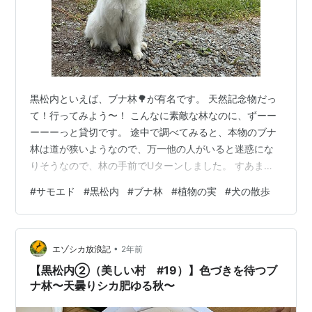
黒松内といえば、ブナ林🌳が有名です。 天然記念物だっ
て！行ってみよう〜！ こんなに素敵な林なのに、ずーー
ーーーっと貸切です。 途中で調べてみると、本物のブナ
林は道が狭いようなので、万一他の人がいると迷惑にな
りそうなので、林の手前でUターンしました。 すあまお
嬢様は天然記念物なんか興味はなく、、、 『わーー
#
サモエド
#
黒松内
#
ブナ林
#
植物の実
#
犬の散歩
い❣️』 『わーいわーい❣️』 『わーいわーいわーい❣️』と駆
け回って、薮に顔突っ込んで森満喫です。 すあまが楽し
くてよかった。 さて、車乗って帰るよ〜。 げーーーーー
•
っ😨 もう実の季節⁉️ これはひどい😩😩😩😩😩
エゾシカ放浪記
2年前
【黒松内②（美しい村 #19）】色づきを待つブ
ナ林〜天曇りシカ肥ゆる秋〜