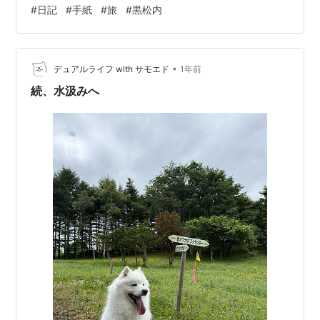
ち、其処（そこ）で独り4時間近くを過ごしました。私が
#
日記
#
手紙
#
旅
#
黒松内
生まれて数年でなくなってしまった寿都鉄道の跡を僅か
に探し、その後誰も居ない待合室で深く想って過ごしま
した。待つ時間が長いとは全然感じませんでした。自分
•
の書いた小説を読み、其処（そこ）で私は泣いてばかり
デュアルライフ with サモエド
1年前
でした。 私は深い悩みを抱えてのこの駅の訪問でした。
続、水汲みへ
三十五年前から続く未解決の問題で…