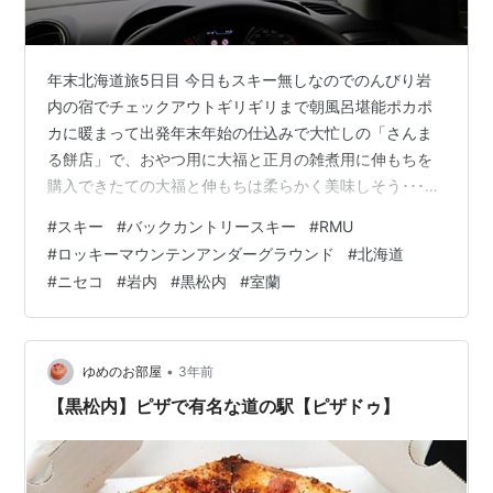
年末北海道旅5日目 今日もスキー無しなのでのんびり岩
内の宿でチェックアウトギリギリまで朝風呂堪能ポカポ
カに暖まって出発年末年始の仕込みで大忙しの「さんま
る餅店」で、おやつ用に大福と正月の雑煮用に伸もちを
購入できたての大福と伸もちは柔らかく美味しそう･･･焼
いて今食べたい 西風が吹き付ける日本海側蘭越町からは
#
スキー
#
バックカントリースキー
#
RMU
内陸に入って国道5号線を走る 途中の黒松内道の駅で休
#
ロッキーマウンテンアンダーグラウンド
#
北海道
憩夏場は混んでいて買う気が起こらない「ピザドゥ」が
#
ニセコ
#
岩内
#
黒松内
#
室蘭
ガラガラお昼ご飯にはちょっと早いがピザタイム季節限
定「まっしろ雪のダンケシェーン」照り焼きチキンとホ
ワイトソースのピザ普段はトマトソース推しですが、寒
い日に熱々のホワイトソースが旨いこれビー…
•
ゆめのお部屋
3年前
【黒松内】ピザで有名な道の駅【ピザドゥ】