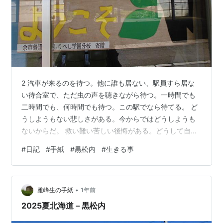
2 汽車が来るのを待つ。他に誰も居ない、駅員すら居な
い待合室で、ただ虫の声を聴きながら待つ。一時間でも
二時間でも、何時間でも待つ。この駅でなら待てる。 ど
うしようもない悲しさがある。今からではどうしようも
ないからだ。 救い難い苦しい後悔がある。どうして自分
から切り離したのか。 だが現在の私には使命がある。そ
#
日記
#
手紙
#
黒松内
#
生きる事
れは私の命に代えても果たす。私は私の人生をこれ以上
惨めなものにしてはならない。だから果たす。私の役目
を果たす。私が死ぬのは、その後でいい。（令和七年八
•
月二十四日 函館本線黒松内駅待合室にて） 3
雅峰生の手紙
1年前
2025夏北海道－黒松内