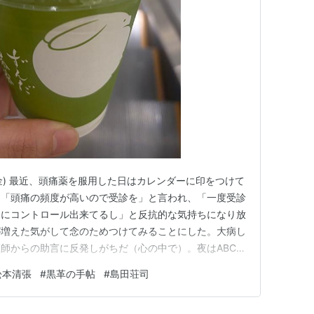
(金) 最近、頭痛薬を服用した日はカレンダーに印をつけて
に「頭痛の頻度が高いので受診を」と言われ、「一度受診
別にコントロール出来てるし」と反抗的な気持ちになり放
が増えた気がして念のためつけてみることにした。大病し
師からの助言に反発しがちだ（心の中で）。夜はABC
日。少しは成長していると思うが、次回からマスターコー
松本清張
#
黒革の手帖
#
島田荘司
不安だ。パンの時よりも復習する機会がないし、不器用さ
。とにかく今年中に…