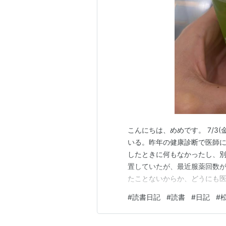
こんにちは、めめです。 7/3
いる。昨年の健康診断で医師
したときに何もなかったし、
置していたが、最近服薬回数
たことないからか、どうにも医
へ。ケーキコースの基礎最終
#
読書日記
#
読書
#
日記
#
スに入ってついていけるのか
がそのまま完成品に反映される