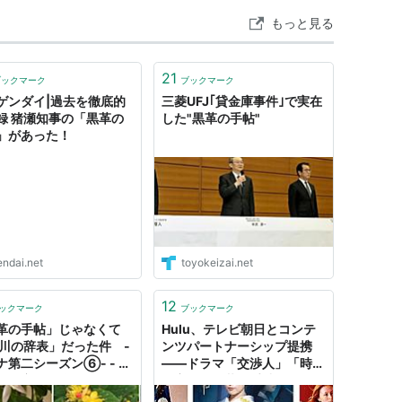
もっと見る
21
ブックマーク
ブックマーク
ゲンダイ|過去を徹底的
三菱UFJ｢貸金庫事件｣で実在
録 猪瀬知事の「黒革の
した"黒革の手帖"
」があった！
endai.net
toyokeizai.net
12
ックマーク
ブックマーク
革の手帖」じゃなくて
Hulu、テレビ朝日とコンテ
黒川の辞表」だった件 -
ンツパートナーシップ提携
ナ第二シーズン⑥- - ベ
――ドラマ「交渉人」「時効
ーの密かな愉しみ
警察」「黒革の手帖」など配
信開始