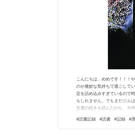
エンディングテーマ：
安良城紅
「He
キャスト
米倉涼子
、
仲村トオル
、
柳葉敏郎
、
紫吹淳
、
萩野崇
、
赤坂七恵
、
一青妙
小林稔侍
スペシャル版「白い闇」が2005年7
レギュラー陣に加え、
豊原功補
、
岡
こんにちは、めめです！！！や
が出演。
のか微妙な気持ちで過ごしてい
定を詰め込みすぎているので
もしれません。でもまだジムは
先週の続きを読んだのち、大
した。なので、今回はサクッと
#
読書記録
#
読書
#
記録
#
著者：松本清張先週、まだ上
ことを期待しました。既に読ん