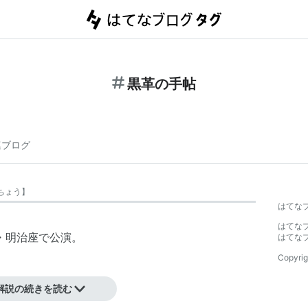
黒革の手帖
連ブログ
ちょう
】
はてな
はてな
京・明治座で公演。
はてな
Copyrig
解説の続きを読む