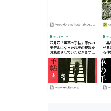
terebidorama.hatenablog.com
c
8
8
ブックマーク
ブ
武井咲「黒革の手帖」原作の
「黒
モデルになった現実の犯罪を
せる
お勉強させていただきます -
る仲
エキサイトニュース
演技
イト
www.excite.co.jp
w