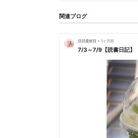
関連ブログ
•
日日是好日
1ヶ月前
7/3～7/9【読書日記】