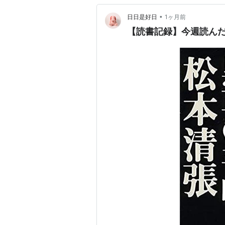
•
日日是好日
1ヶ月前
【読書記録】今週読んだ本