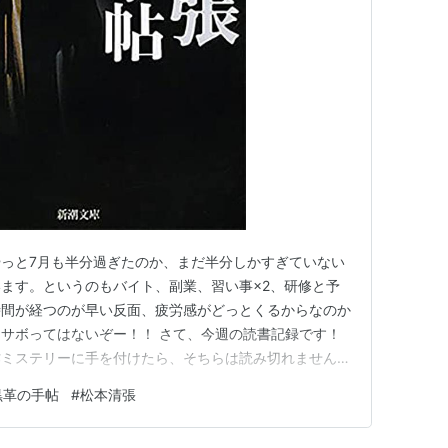
re alone」
釈由美子
、
室井滋
、
渡辺いっけい
、
小野武彦
、
（
一青窈
の姉）、
吉岡美穂
、
山本陽子
、
津川雅彦
、
月1日21・00〜放送された。
本健一
、
小沢真珠
、
西村雅彦
、
吹越満
、
田村高廣
ら
っと7月も半分過ぎたのか、まだ半分しかすぎていない
ます。というのもバイト、副業、習い事×2、研修と予
時間が経つのが早い反面、疲労感がどっとくるからなのか
サボってはないぞー！！ さて、今週の読書記録です！
作ミステリーに手を付けたら、そちらは読み切れませんで
！では、いってみましょう！！！ 1. 黒革の手帖（下）
黒革の手帖
#
松本清張
巻しか読んでいなかった私は主人公が夜の街でのし上がる
だ方にとっては鼻で…