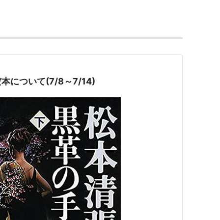
吹淳 波乃久里子 左とん平 金田龍之介 北村総
てちょう
】
主演。全7回。
ついて(7/8～7/14)
4年12月9日
の恋人
→[[
黒革の手帖
]]→
富豪刑事
子