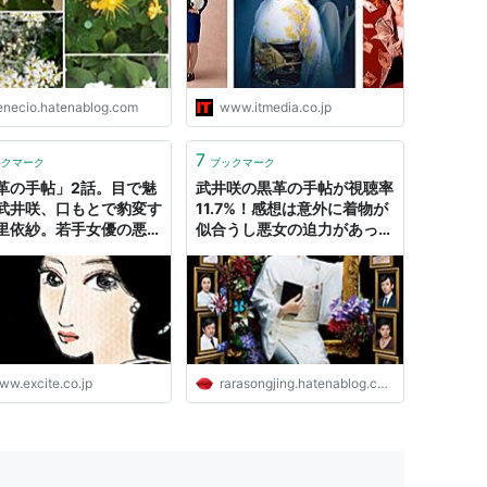
enecio.hatenablog.com
www.itmedia.co.jp
7
ックマーク
ブックマーク
革の手帖」2話。目で魅
武井咲の黒革の手帖が視聴率
武井咲、口もとで豹変す
11.7%！感想は意外に着物が
里依紗。若手女優の悪女
似合うし悪女の迫力があっ
覇権争い勃発中 - エキサ
た。 - ららの紙モノ屋
ニュース
ww.excite.co.jp
rarasongjing.hatenablog.com