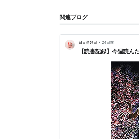
米倉涼子 遠野凪子 岡本健一 紫
一朗
関連ブログ
黒革の手帖
(
テレビ
)
【
くろかわの
•
日日是好日
24日前
テレビ朝日の連続ドラマ。米倉涼子
【読書記録】今週読んだ本に
放送期間：2004年10月14日〜200
放送時間：毎週木曜 21:00〜21:54
テレビ朝日 木曜ドラマ枠：
南くん
スタッフ
原作：
松本清張
脚本：
神山由美子
演出：
松田秀知
、
藤田明二
プロデューサー：
中山和記
、
内山聖