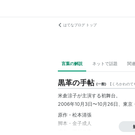
はてなブログ トップ
言葉の解説
ネットで話題
関
黒革の手帖
(
一般
)
【
くろかわのて
米倉涼子が主演する初舞台。
2006年10月3日〜10月26日、東
原作・松本清張
脚本・金子成人
演出・西川信廣