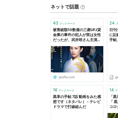
ネットで話題
43
24
ブックマーク
被害総額10数億の三菱UFJ貸
日刊
金庫の事件の犯人が実は女性
に記
だったが、武井咲さん主演の
手帖
ドラマにもなった小説「黒革
の手帖」に似ているとの声
posfie.com
g
16
14
ブックマーク
ブ
黒革の手帖 7話 動画をみた感
「黒
想です（ネタバレ） - テレビ
「 
ドラマで打線組んだ
コロ
ルギ