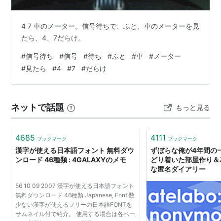
4 7 車のメーター。信号待ちで、ふと、車のメーターを見
たら、4、7だらけ。
#
信号待ち
#
信号
#
待ち
#
ふと
#
車
#
メーター
#
見たら
#
4
#
7
#
だらけ
ネットで話題
もっと見る
4685
4111
ブックマーク
ブックマーク
漢字が使える日本語フォント 無料ダウ
ずぼらな俺が4年間の
ンロード 46種類 : 4GALAXYのメモ
どり着いた部屋作り＆暮
な匿名ダイアリー
56 10 09 2007 漢字が使える日本語フォント
無料ダウンロード 46種類 Japanese, Font 数
少ない漢字が使えるフリーの日本語FONTを
サムネイル付で紹介。 使用する場合は各ペー