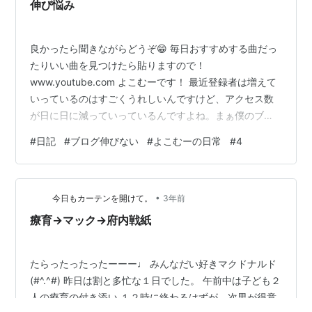
をつぶって言えたら大・成・功！ 記事を離れた瞬間に忘
伸び悩み
れてても良いんです。 あな…
良かったら聞きながらどうぞ😁 毎日おすすめする曲だっ
たりいい曲を見つけたら貼りますので！
www.youtube.com よこむーです！ 最近登録者は増えて
いっているのはすごくうれしいんですけど、アクセス数
が日に日に減っていっているんですよね。まぁ僕のブロ
グが中途半端になってきてしまっているという点がある
#
日記
#
ブログ伸びない
#
よこむーの日常
#
4
のは間違いないと思うんですけど。 これ見てください。
これ僕の閲覧数減らしたら4ですよ（笑）やばいですよ
ね。以前は閲覧数も80とか頻繁に超えていたことがあっ
•
たんですが、もう今は4になってしまいました。この夏休
今日もカーテンを開けて。
3年前
みも全然外に行ってないくてずっと同じ内容ばかりでし
療育→マック→府内戦紙
たから、 「勉強しました」とか「掃除…