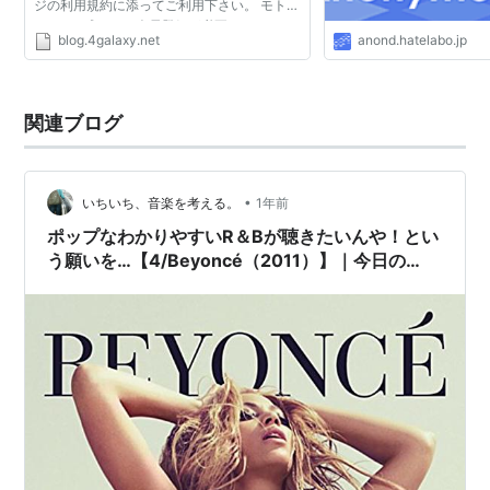
ジの利用規約に添ってご利用下さい。 モトヤ
- トップページ 会員登録が必要です。
blog.4galaxy.net
anond.hatelabo.jp
Holiday MDJP02 - トップページ キャパニ
ト・アニト・セプテ...
関連ブログ
•
いちいち、音楽を考える。
1年前
ポップなわかりやすいR＆Bが聴きたいんや！とい
う願いを…【4/Beyoncé（2011）】｜今日の
DMM月額レンタル日記。#194