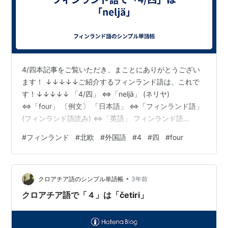
4/四本記事をご覧いただき、まことにありがとうござい
ます！ ↓↓↓↓↓ご紹介するフィンランド語は、これで
す！↓↓↓↓↓ 「4/四」 ⇔「neljä」 (ネリヤ)
⇔「four」 〔例文〕 「日本語」 ⇔「フィンランド語」
(フィンランド語読み) ⇔「英語」 フィンランド語
〔数〕まとめ フィンランド語 総索引 フィンランド語 ま
#
フィンランド
#
北欧
#
外国語
#
4
#
四
#
four
とめ記事まとめ 本記事をご覧いただき、まことにありが
とうございます。 今回ご紹介するフィンランド語は
「」、「」です。
•
・・・・・・・・・・・・・・・・・・・・・・・・・
クロアチア語のシンプル単語帳
3年前
・・・・・・・・・・ 「」 ⇔「」 () ⇔「」
クロアチア語で「４」は「četiri」
・・・・・・・・・・・・・・・・・・・・・・・・・
・…