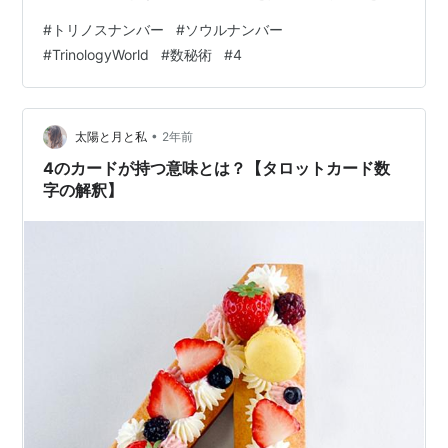
しく解説します。 1️⃣ トリノスナンバー4の特徴とソウル
#
トリノスナンバー
#
ソウルナンバー
ナンバーの影響 🔹 トリノスナンバー4（ライフパスナン
#
TrinologyWorld
#
数秘術
#
4
バー4） → 堅実で実直、努力家で計画的に物事を進め
る。安定と基盤を大切にし、コツコツと成果を積み重ね
る。 🔹 ソウルナンバー → あなたの内なる価値観や本質
的な願望を示す。 💡 トリノスナンバー4の特性をより深
•
太陽と月と私
2年前
く理解し、ソウルナンバー…
4のカードが持つ意味とは？【タロットカード数
字の解釈】