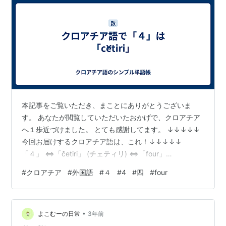
本記事をご覧いただき、まことにありがとうございま
す。 あなたが閲覧していただいたおかげで、クロアチア
へ１歩近づけました。 とても感謝してます。 ↓↓↓↓↓
今回お届けするクロアチア語は、これ！↓↓↓↓↓
「４」 ⇔「četiri」 (チェティリ) ⇔「four」
・・・・・・・・・・・・・・・・・・・・・・・・・
#
クロアチア
#
外国語
#
４
#
4
#
四
#
four
・・・・・・・・・・ いかがでしたか？ では、この短い
記事から去る前に、「よん、ちぇてぃり」と５回、口に
出してください。 次に目を閉じ、何も見ずに言えたら成
•
功です。 失敗したら、何度も試してOK。何回目でも、目
よこむーの日常
3年前