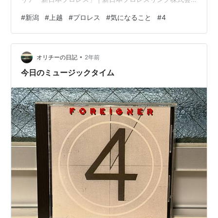
社 (njpw.co.jp) ↑新日本プロレス公式サイトより いわゆ
#
新潟
#
上越
#
プロレス
#
気になること
#
4
るDAISOなどの100円ショップで売られる新日本プロレ
スのトレーディングカードのこと。 これがね、なかなか
売ってない（笑）いや、厳密にはまだ売られていな
•
い。。。 DAISOのアプリで商品の在庫状況を調べること
オリチーの日記
2年前
ができるのですが、我が新潟県上越市のDAISOにはまだ
今日のミュージックタイム
入荷し…