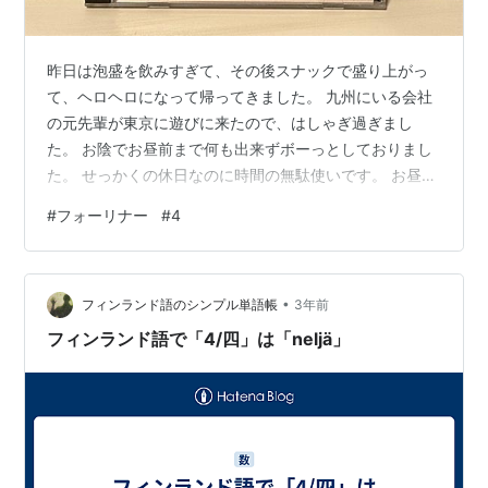
昨日は泡盛を飲みすぎて、その後スナックで盛り上がっ
て、ヘロヘロになって帰ってきました。 九州にいる会社
の元先輩が東京に遊びに来たので、はしゃぎ過ぎまし
た。 お陰でお昼前まで何も出来ずボーっとしておりまし
た。 せっかくの休日なのに時間の無駄使いです。 お昼ご
飯を食べに駅前まで出たら寒いのなんの、気温が３度で
#
フォーリナー
#
4
す。 この間が24度だったのに、ジェットコースター並み
の気温差に身体がついてきません。 今日はこのまま家に
籠ろう。 さて、今日のCDはこちら。 4 / FOREIGNER フ
•
ォーリナーは中学高校の頃よく聴いたなぁ。 シンプルな
フィンランド語のシンプル単語帳
3年前
ロックなんだけど、ミック・ジョーンズのアレンジがカ
フィンランド語で「4/四」は「neljä」
ッコよく、ルー・グ…