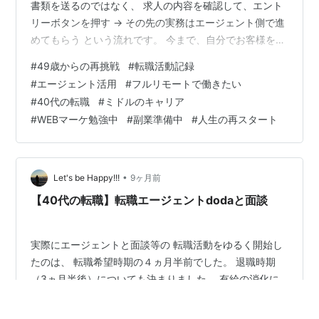
書類を送るのではなく、 求人の内容を確認して、エント
リーボタンを押す → その先の実務はエージェント側で進
めてもらう という流れです。 今まで、自分でお客様を探
して、自分で提案して、 自分で契約を取りにいく仕事を
#
49歳からの再挑戦
#
転職活動記録
してきたので、 正直どこか不思議な感じもあります。 そ
#
エージェント活用
#
フルリモートで働きたい
れでも、年齢・フルリモート希望・未経験業種という条
#
40代の転職
#
ミドルのキャリア
件で 一人きりで戦うより、 仕組みを使わせてもらえるの
#
WEBマーケ勉強中
#
副業準備中
#
人生の再スタート
は、今の私には心強いです。 ミドル＋フルリモート希望
＋未経験業種という現実 キャリアアドバイザーの方と話
していて、 あ…
•
Let's be Happy!!!
9ヶ月前
【40代の転職】転職エージェントdodaと面談