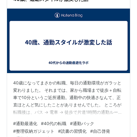
40歳になってまさかの転職、毎日の通勤環境がガラッと
変わりました。 それまでは、家から職場まで徒歩＋自転
車で10分というご近所通勤。通勤中の快適さなんて、正
直ほとんど気にしたことがありませんでした。 ところが
転職後は、バス → 電車 → 徒歩で片道1時間の通勤ルート
に。 さらに仕事の関係で、ノートPCや周辺ガジェットを
#
通勤最適化
#
40代の転職
#
通勤バック
毎日持ち歩く必要が出てきて、バッグの中身が一気に“重
#
整理収納ガジェット
#
読書の習慣化
#
自己啓発
装備”になりました。 荷物は重いし、移動は長いし、朝か