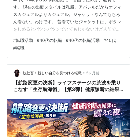
す。 現在の出勤スタイルは私服、アパレルだからオフィ
スカジュアルよりカジュアル。ジャケットなんてもちろ
ん着ない。わけです。 昔着ていたジャケットは、ボタン
をしめるとパツンパツンでとてもじゃないけど人前で着
れない。バッグもナイロン。ロングコートは白で、短い
#
転職活動
#
40代の転職
#
40代の転職活動
#
40代
のはダウン。 ということで、全て買いました。 まずスー
#
転職
ツ。 着てテンションが下がるような服にお金を使うのは
もったいないので、セットアップとパンツを追加で1本、
インナーのシャツは2枚購入。これだけで15万円(;・∀・)
コートは約10万円。バッグも、あ、靴も！靴は裏を厚く
•
脱社畜！新しい自分を見つける転職
5ヶ月前
したりといろいろして、結果…
【航路変更の決断】ライフステージの荒波を乗り
こなす「生存航海術」【第3弾】健康診断の結果
に震えた夜。持病を抱えながら「年収を下げず
に」環境を変える、大人のための不沈航海術