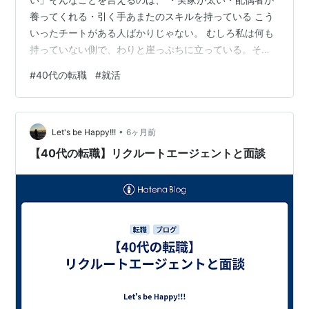
養ってくれる・引く手あまたのスキルを持っている こう
いったチートがある人ばかりじゃない。 むしろ私は何も
持っていない側で、わりと崖っぷちに立っている。それ
でも不思議なことに、転職活動は悲壮感たっぷり…とい
#
40代の転職
#
就活
うより、どこかゆるい。 「こんなにゆるくやってる奴も
いる」そんな記録が、いつの間にか5本たまっていた。
下を見て安心するのは健全じゃない。でも、上には上が
•
いてキリがないのも事実だ。 無益な傷の舐め合いをした
Let's be Happy!!!
6ヶ月前
いわけじゃない。ただ、無理をして身体やメンタルを壊
【40代の転職】リクルートエージェントと面談
したら、取り返しもつかない。 焦れど…