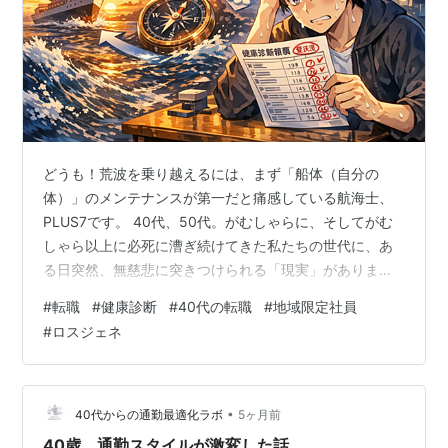
どうも！荒波を乗り越えるには、まず「船体（自分の
体）」のメンテナンスが第一だと痛感している航海士、
PLUS7です。 40代、50代。がむしゃらに、そしてがむ
しゃら以上に必死に漕ぎ続けてきた私たちの世代に、あ
る日突然、無慈悲に突きつけられる「現実」がありま
す。 それは、真っ赤な判定がずらりと並んだ「健康診断
#
転職
#
健康診断
#
40代の転職
#
地域限定社員
の結果」という名の警告書です。 実は私も、この警告書
#
ロスジェネ
には随分と頭を悩ませてきました。 特に高血圧と高血糖
の数値が「嵐の予兆」のように高く、40代の前半からは
降圧剤が欠かせない航海が続いています。 血糖値も常に
基準値の境界線に片足を突っ込んでいる状態で、最近は
•
40代からの通勤最適化ラボ
5ヶ月前
食事制限に加え、重い腰を上げて「ちょ…
40歳、通勤スタイルが激変した話