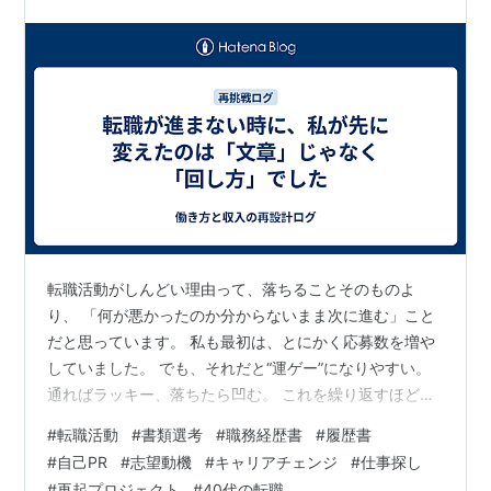
転職活動がしんどい理由って、落ちることそのものよ
り、 「何が悪かったのか分からないまま次に進む」こと
だと思っています。 私も最初は、とにかく応募数を増や
していました。 でも、それだと“運ゲー”になりやすい。
通ればラッキー、落ちたら凹む。 これを繰り返すほど、
気持ちだけが削られていきます。 そこで途中から、やり
#
転職活動
#
書類選考
#
職務経歴書
#
履歴書
方を変えました。 文章を頑張る前に、まず 転職活動を
#
自己PR
#
志望動機
#
キャリアチェンジ
#
仕事探し
「改善できる形」に整える ことにしました。 1）まず“転
#
再起プロジェクト
#
40代の転職