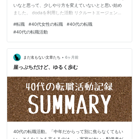
いなと思って、少しやり方を変えていないとと思い始め
ました。 dodaを利用した活動 リクルートエージェント
を利用した活動 ハローワークの利用 自主応募 まとめ
#
転職
#
40代女性の転職
#
40代の転職
dodaを利用した活動 紹介の数がほとんどなく、あって
#
40代の転職活動
も、 自分の経歴からかけ離れたところで、担当とも連絡
が取れない。 応募したところはステータスが進ま
ず・・・。 どうなってるのかなと。 １社面接に進めるこ
とになっても、担当からは何も連絡が来ず。 自動発信さ
•
まだ名もない文章たち
6ヶ月前
れるアンケートしか来ない…
崖っぷちだけど、ゆるく歩む
40代の転職活動。「中年だからって別に焦らなくてもい
い」そんなことを言えるのは、 ・実家が太い・配偶者が