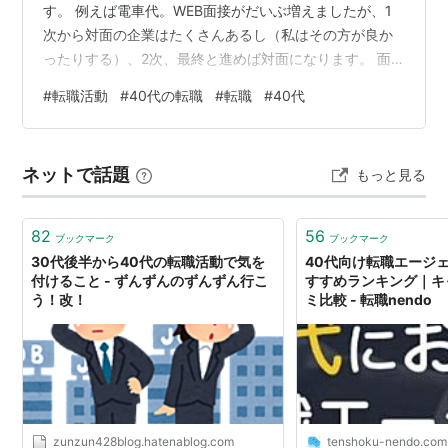
す。 例えば電車代。WEB面接がだいぶ増えましたが、1
次から対面の企業はたくさんあるし（私はその方が良か
ったりする）、2次、最終と進めば対面になります。 面
接の時間帯によっては、ランチ代やカフェ代もかかりま
#
転職活動
#
40代の転職
#
転職
#
40代
す。 私はたまたま東京都アプリのポイントを貰えたタイ
ミングだったので、それで賄うことができたのはラッキ
ーでした。 あとは、直接的なお金の話ではないけれど、
ネットで話題
もっと見る
有給も減ります。極力半休で乗り切ったので、3.5日しか
使いませんでしたが、面接の進み具合によってはそうも
いかないでしょう。 転職しよう！って…
82
56
ブックマーク
ブックマーク
30代後半から40代の転職活動で気を
40代向け転職エージ
付けること - ずんずんのずんずん行こ
すすめランキング｜キ
う！改！
ミ比較 - 転職nendo
zunzun428blog.hatenablog.com
tenshoku-nendo.com