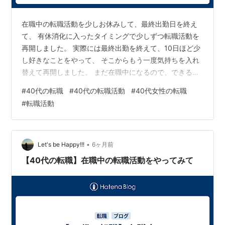
在職中の転職活動を少しお休みして、最終出勤日を終え
て、 有休消化に入ったタイミングで少しずつ転職活動を
再開しました。 実際には最終出勤を終えて、10日ほど少
し好きなことをやって、 そこからもう一度気持ちを入れ
替えて再開しました。 まだ在職中になるので、できるこ
とは限られていました。 この時点で、転職希望時期まで
#
40代の転職
#
40代の転職活動
#
40代女性の転職
2ヵ月でした。 リクルートエージェントのキャリアアド
#
転職活動
バイザーと面談 面談で聞かれたこと 面談で言われたこと
職務経歴書のチェックについて 今後について リクルート
エージェントのキャリアアドバイザーと面談 これまでは
dodaのみで活動していましたが、 少し違った角度で話を
•
Let's be Happy!!!
6ヶ月前
聞いたりしてみたい…
【40代の転職】在職中の転職活動をやってみて