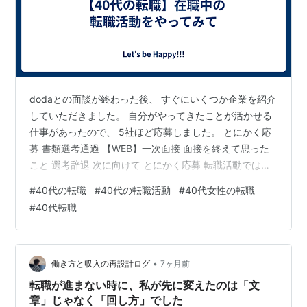
dodaとの面談が終わった後、 すぐにいくつか企業を紹介
していただきました。 自分がやってきたことが活かせる
仕事があったので、 5社ほど応募しました。 とにかく応
募 書類選考通過 【WEB】一次面接 面接を終えて思った
こと 選考辞退 次に向けて とにかく応募 転職活動では大
学の時の就職活動と違い、説明会などがほとんどありま
#
40代の転職
#
40代の転職活動
#
40代女性の転職
せん。 企業を知っていくためには、興味があれば応募し
#
40代転職
て、 面接に行くことができれば、 そこで面接官の方とお
会いして、 より企業を知っていくことが大切だなと思い
ました。 とにかく応募して、面接していただける機会を
得ることが大事でした。 私も紹介していただいたところ
•
働き方と収入の再設計ログ
7ヶ月前
は、確認して、…
転職が進まない時に、私が先に変えたのは「文
章」じゃなく「回し方」でした