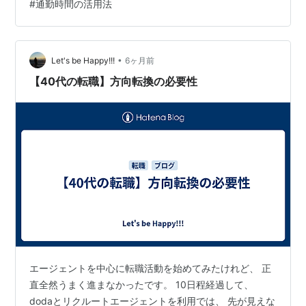
#
通勤時間の活用法
ら疲れるし…。 「これはさすがに何とかしないと疲弊し
てしまうぞ」と思い、これを機に通勤バッグやポーチ、
整理収納グッズを全部見直すことにしました。 そして、
どうせなら、この“通…
•
Let's be Happy!!!
6ヶ月前
【40代の転職】方向転換の必要性
エージェントを中心に転職活動を始めてみたけれど、 正
直全然うまく進まなかったです。 10日程経過して、
dodaとリクルートエージェントを利用では、 先が見えな