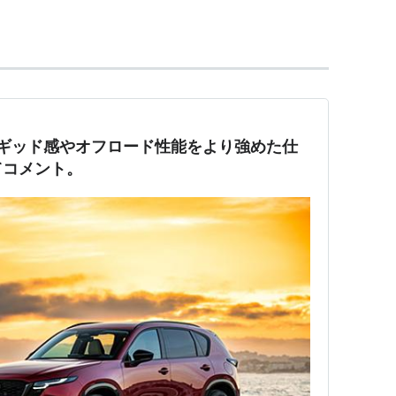
はそれぞれ車輪の数に合わせて"６輪駆動""８輪駆
ラギッド感やオフロード性能をより強めた仕
てコメント。