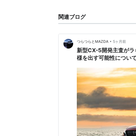
て"AWD"と呼ばれるが、日本語で
動"と呼ぶ。
関連ブログ
関連語：4WD
•
つらつらとMAZDA
5ヶ月前
新型CX-5開発主査が
様を出す可能性につい