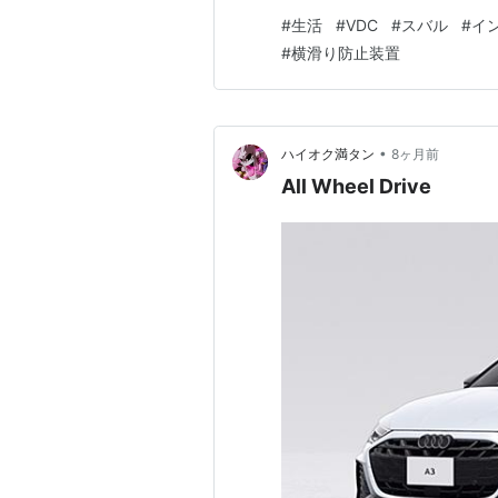
（勿論4WD）は、あるスイッ
#
生活
#
VDC
#
スバル
#
イ
💦。XVもそうかな。（発進時
#
横滑り防止装置
り防止装置）をOFFにしない
•
ハイオク満タン
8ヶ月前
All Wheel Drive