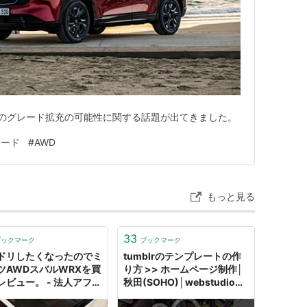
X-5のグレード拡充の可能性に関する話題が出てきました。
ロード
#
AWD
もっと見る
33
ブックマーク
ブックマーク
ドリしたくなったのでミ
tumblrのテンプレートの作
ツAWDスバルWRXを買
り方 >> ホームページ制作│
レビュー。 - 法人アフィ
秋田(SOHO)│webstudio
イターの雑記ブログ
AWD