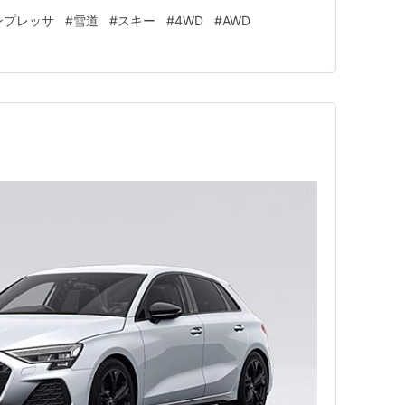
チをOFFにするの忘れると発進時に簡単にスタックする
ンプレッサ
#
雪道
#
スキー
#
4WD
#
AWD
のみOFFにすれば最強のはずだけど） そう、VDC（横滑
と、雪道発進できない…