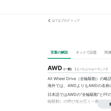
はてなブログ トップ
言葉の解説
ネットで話題
関
AWD
(
一般
)
【
えーだぶりゅーでぃー
】
All Wheel Drive（全輪駆
海外では、4WDよりもAWDの名
日本語ではAWDの"全輪駆動"とF
輪駆動）の呼び名が広く一般的に使
因みに、装甲車に見られるような６