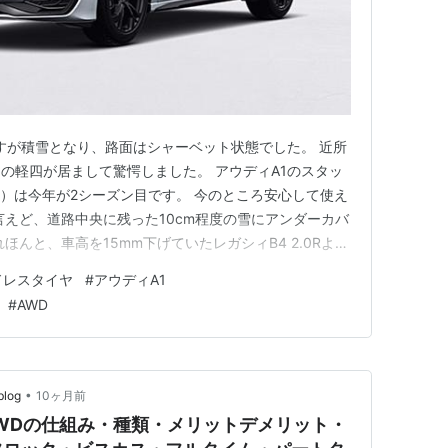
すが積雪となり、路面はシャーベット状態でした。 近所
の軽四が居まして驚愕しました。 アウディA1のスタッ
RX2）は今年が2シーズン目です。 今のところ安心して使え
言えど、道路中央に残った10cm程度の雪にアンダーカバ
ほんと、車高を15mm下げていたレガシィB4 2.0Rより
SQ2を買っておくべきだったか スイスポ（ZC32S）に
ドレスタイヤ
#
アウディA1
恋しくなったことはなかったです。 雪道においては最低
#
AWD
•
log
10ヶ月前
AWDの仕組み・種類・メリットデメリット・