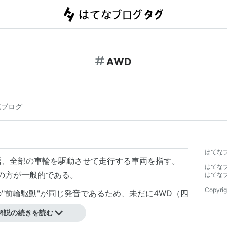
AWD
連ブログ
はてな
動）の略語、全部の車輪を駆動させて走行する車両を指す。
はてな
称の方が一般的である。
はてな
Copyrig
Fの"前輪駆動"が同じ発音であるため、未だに4WD（四
用されている。
解説の続きを読む
輪あるいは８輪の軍用車両は、外国では全部まとめ