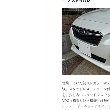
ーツ XV 4WD
昔乗っていた初代レガシーや２
強。スタッドレスにチェーン
を、少し古いスタッドレスで
VDC（横滑り防止機能）は無
いけど。 で、今乗ってるイン