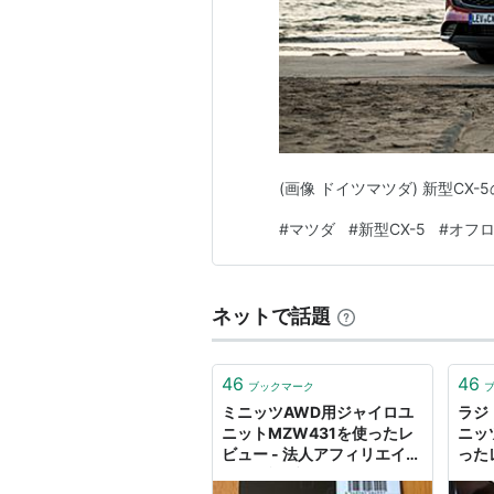
(画像 ドイツマツダ) 新型C
#
マツダ
#
新型CX-5
#
オフ
ネットで話題
46
46
ブックマーク
ミニッツAWD用ジャイロユ
ラジ
ニットMZW431を使ったレ
ニッ
ビュー - 法人アフィリエイタ
った
ーの雑記ブログ
リエ