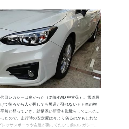
代目レガシーは良かった（勿論4WD 中古💦）。雪道最
付けて後ろから人が押しても坂道が登れないＦＦ車の横
も平然と登っていき、結構深い新雪も蹴散らして走った。
かったので、走行時の安定度は今より劣るのかもしれな
プレッサスポーツや友達が乗ってた少し前のレガシー