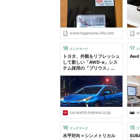
www.naganuma-life.com
w
18
17
ブックマーク
ブ
トヨタ、外観をリフレッシュ
Awd
して新しい「AWD-e」シス
テム採用の「プリウス」
2019年モデル公開
car.watch.impress.co.jp
w
16
15
ブックマーク
ブ
水平対向＋シンメトリカル
SU