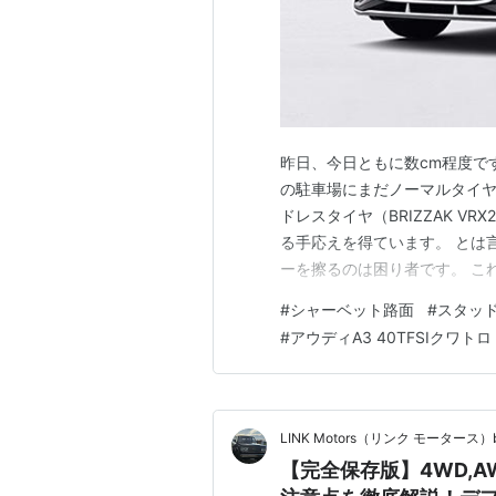
昨日、今日ともに数cm程度で
の駐車場にまだノーマルタイヤ
ドレスタイヤ（BRIZZAK V
る手応えを得ています。 とは
ーを擦るのは困り者です。 これ
低いのです・・・。 やっぱあの
#
シャーベット路面
#
スタッ
乗ってた時はそこまでAWDが
#
アウディA3 40TFSIクワトロ
地上高とミッシ…
LINK Motors（リンク モータース）b
【完全保存版】4WD,