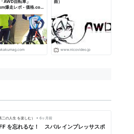
 「AWD自転車」
曲）
km爆走レポ - 価格.com
ジン
akakumag.com
www.nicovideo.jp
•
第二の人生 を楽しむ）
6ヶ月前
 OFF を忘れるな！ スバル インプレッサスポ