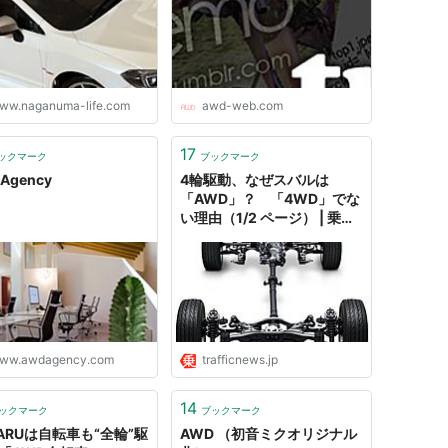
ww.naganuma-life.com
awd-web.com
17
ックマーク
ブックマーク
 Agency
4輪駆動、なぜスバルは
「AWD」？ 「4WD」でな
い理由（1/2 ページ） | 乗り
ものニュース
ww.awdagency.com
trafficnews.jp
14
ックマーク
ブックマーク
BARUは自転車も“全輪”駆
AWD （初音ミクオリジナル