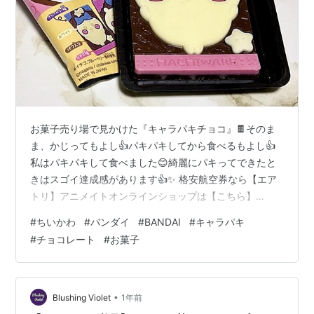
お菓子売り場で見かけた『キャラパキチョコ』🍫そのま
ま、かじってもよし👍パキパキしてから食べるもよし👍
私はパキパキして食べました😊綺麗にパキってできたと
きはスゴイ達成感があります👍✨ 格安航空券なら【エア
トリ】アニメイトオンラインショップは【こちら】
©nagano （complete） トリニタらいふ：X（旧
#
ちいかわ
#
バンダイ
#
BANDAI
#
キャラパキ
Twitter）トリニタらいふ：Instagram じゃらんnet アソ
#
チョコレート
#
お菓子
ビュー！ Yahoo!トラベル オズモール_OZmall Qoo10 エ
アトリ_airtrip トリップドットコム_Trip.com アニメイト
•
Blushing Violet
1年前