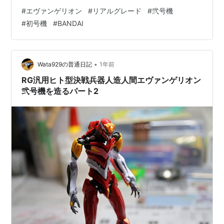
ッシブナイフ弐号機用。初号機の物とは形状が異なる。
#
エヴァンゲリオン
#
リアルグレード
#
弐号機
最後は初号機とのツーショット。2台のエヴァンゲリオン
#
初号機
#
BANDAI
が並ぶとカッコいい。 さて、次は零号機の作成に取りか
かります。
•
Wata929の普通日記
1年前
RG汎用ヒト型決戦兵器人造人間エヴァンゲリオン
弐号機を造るパート2