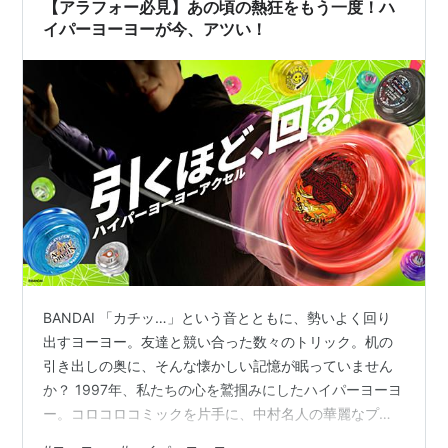
【アラフォー必見】あの頃の熱狂をもう一度！ハ
イパーヨーヨーが今、アツい！
BANDAI 「カチッ…」という音とともに、勢いよく回り
出すヨーヨー。友達と競い合った数々のトリック。机の
引き出しの奥に、そんな懐かしい記憶が眠っていません
か？ 1997年、私たちの心を鷲掴みにしたハイパーヨーヨ
ー。コロコロコミックを片手に、中村名人の華麗なプレ
イに目を輝かせたあの頃。当時は「ウォーク・ザ・ドッ