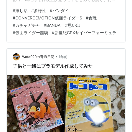
布にやさしくはないけど、その分満足度は計り知れない
#
推し活
#
多様性
#
バンダイ
ものなの。 こだまでしょうか、いいえインセンティブで
#
CONVERGEMOTION仮面ライダー6
#
食玩
す。 いいえ違います、でもニュアンスは一緒です← そん
#
ガチャガチャ
#
BANDAI
#
思い出
なぽちの推し活。 500円のガチャガチャに怯んでたかと
#
仮面ライダー龍騎
#
新世紀GPXサイバーフォーミュラ
思えば300円ので沼ってみたり。 100円ショップでけち
けちしてるかと思えば突然の大人買い。 押しに弱いっ
て…
•
Wata929の普通日記
1年前
子供と一緒にプラモデル作成してみた