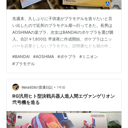
先週末、久しぶりに子供達がプラモデルを造りたいと言
い出したので近所のプラモデル屋へ行ってきた。長男は
AOSHIMAの楽プラ、次女はBANDAIのポケプラを選び購
入。合計￥1,800位 早速夜に作成開始。ポケプラはニッ
パーを必要としないプラモデル。説明書なども箱の中に
印刷されているタイプ。ニッパーを使わないでランナー
#
BANDAI
#
AOSHIMA
#
ポケプラ
#
ミニオン
から部品が切り取れるのは流石、BANDAIって感じ。そし
#
プラモデル
てあっという間に完成。 長男が選んだプラモデルはニッ
パーを使いパーツを切り出すタイプ。説明書もカラーで
付いている。ただ、普段プラモデルを造らない子には少
し分かりにくい部分があったのか、少し間違えて組み立
•
Wata929の普通日記
1年前
てたので少し修正を加えた。…
RG汎用ヒト型決戦兵器人造人間エヴァンゲリオン
弐号機を造る