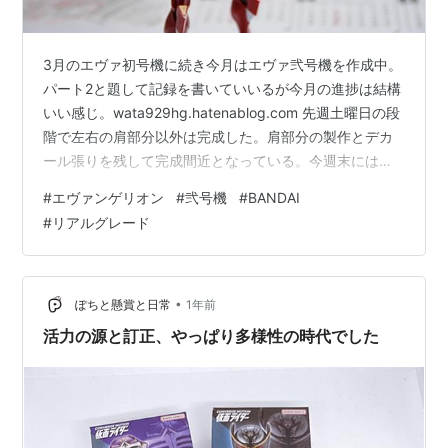
3月のエヴァ初号機に続き今月はエヴァ弐号機を作成中。
パート2と題して記録を書いていいるが今月の進捗は結構
いい感じ。wata929hg.hatenablog.com 先週土曜日の段
階で左右の肩部分以外は完成した。肩部分の製作とデカ
ール張りを残して完成間近となっている。今週末には完
成予定で進行中。平日はなかなか製作時間が取れないの
#
エヴァンゲリオン
#
弐号機
#
BANDAI
で週末に一気に進めるのが最近のやりかた。 初号機に続
#
リアルグレード
き同じエヴァシリーズなので造りやすい。 普段は最初に
ライナーから全てのパーツを切り離し全部品ヤスリがけ
をしてからパズルの様に組み立てる方法をやってきた
ら、今回は部位毎に（例：右腕なら右腕に必要パーツを
•
ぽちと懸賞と日常
1年前
切り出し組み立てる）…
活力の源と訂正、やっぱり多様性の時代でした