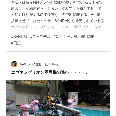
今週末は積み(罪)プラの断捨離を決行!!いつか造る予定で
購入したが結局造らずじまい…積みプラを積んでおく場
所にも限りがあるので仕方ないので断捨離する。今回断
捨離させていただくのが、BANDAIから発売されている新
サクラ大戦シリーズのプラモデル達。 全部で5つ。なか
には某オークションサイトで買った中古品も混じって
#
BANDAI
#
プラモデル
#
新サクラ大戦
#
断捨離
い。希望価格は1つ¥1,000以上。¥1,000未満なら売らな
#
日記
い事にする… 某オークションサイトで売ればそれなりの
金額が付くだろうが、色々面倒くさいので中古販売店に
持っていく事に。 査定結果は、1つ以外は¥1,000〜
¥1,600の金額がつき4つ合計で¥5,000となった!!いい
•
Wata929の普通日記
1年前
ね。個人…
エヴァンゲリオン零号機の進捗・・・・。