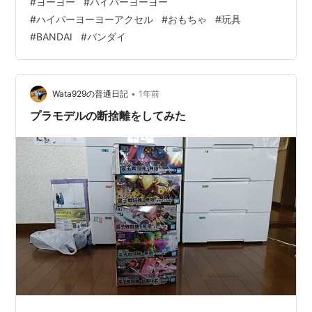
#
ヨーヨー
#
ハイパーヨーヨー
グ」や「エレベーター」といった基本的な技から、「ブ
#
ハイパーヨーヨーアクセル
#
おもちゃ
#
玩具
レイン・ツイスター」のような高難易度の技まで、誰も
#
BANDAI
#
バンダイ
が夢中で練習に明け暮れました。 友達の家の前や近所の
公園が、即席の練習場に早変わり。誰が一番長くスリー
プ（空転）させられるか、誰が一番クールな技を決めら
れるか。そんな些細なことで一喜一憂し…
•
Wata929の普通日記
1年前
プラモデルの断捨離をしてみた