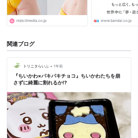
nlab.itmedia.co.jp
www.bandai.co.jp
関連ブログ
•
トリニタらいふ
1年前
『ちいかわ×パキパキチョコ』ちいかわたちを崩
さずに綺麗に割れるか⁉︎