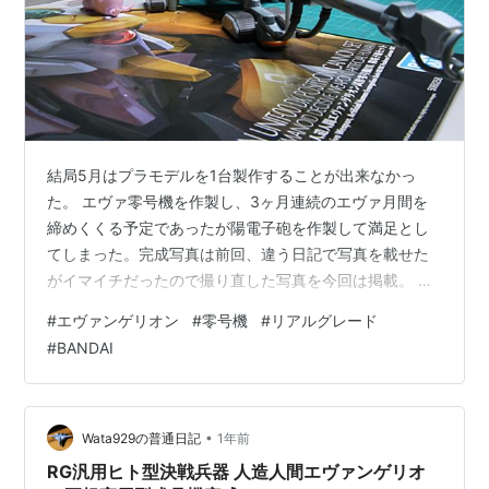
結局5月はプラモデルを1台製作することが出来なかっ
た。 エヴァ零号機を作製し、3ヶ月連続のエヴァ月間を
締めくくる予定であったが陽電子砲を作製して満足とし
てしまった。完成写真は前回、違う日記で写真を載せた
がイマイチだったので撮り直した写真を今回は掲載。 ウ
ーパールーパーと一緒に撮影wwwなかなかカッコいい写
#
エヴァンゲリオン
#
零号機
#
リアルグレード
真が撮れなかったので誤魔化してみた・・・・。造って
#
BANDAI
はみたが飾るには少し悩ましい付属品である。 そしてメ
インの零号機の製作状況は、胴体と片足のみしか完成し
ていない。あと少しの所で5月が終了してしまっ
た・・・。今日はこれから飲み会なので進捗はここま
•
Wata929の普通日記
1年前
で。来月の早い段階には完成させ次の作品へ進む予定。
RG汎用ヒト型決戦兵器 人造人間エヴァンゲリオ