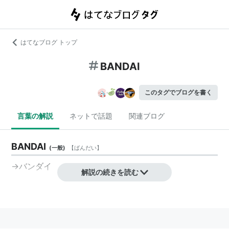
はてなブログ トップ
BANDAI
このタグでブログを書く
言葉の解説
ネットで話題
関連ブログ
BANDAI
(
一般
)
【
ばんだい
】
→バンダイ
解説の続きを読む