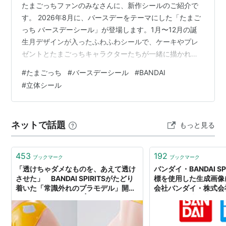
たまごっちファンのみなさんに、新作シールのご紹介で
す。 2026年8月に、バースデーをテーマにした「たまご
っち バースデーシール」が登場します。1月〜12月の誕
生月デザインが入ったふわふわシールで、ケーキやプレ
ゼントとたまごっちキャラクターたちが一緒に描かれた
シートです。 この記事では、現時点で確認できている商
#
たまごっち
#
バースデーシール
#
BANDAI
品情報をまとめてご紹介します。 ＜あわせて読みたい＞
#
立体シール
【8月下旬発売】たまごっち「プチプチシール3」が登
場！ぷくっと立体的な全2種｜販売店・通販情報まとめ -
カホメモ 【5/18発売】祝！たまごっち30thキャラマグネ
ネットで話題
もっと見る
ッツを発売日に探してみた！イオンで在庫あり・個数制
限も｜通販情報まと…
453
192
ブックマーク
ブックマーク
「透けちゃダメなものを、あえて透け
バンダイ・BANDAI SP
させた」 BANDAI SPIRITSがたどり
標を使用した生成画像
着いた「常識外れのプラモデル」開発
会社バンダイ・株式会社
秘話（前編）（1/4） | ねとらぼ
SPIRITS 公式企業サ