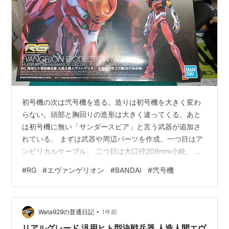
初号機の次は弐号機を造る。造りは初号機を大きく変わ
らない。頭部と胸回りの造形は大きく違ってくる。あと
は初号機に無い「サンダースピア」と言う武器が追加さ
れている。 まずは武器や周辺パーツを作成。一つ目はア
ンビリカルケーブル。 二つ目は大口径209mm小銃。 こ
んな感じで組み立てをスタート。引き続き頑張って作成
#
RG
#
エヴァンゲリオン
#
BANDAI
#
弐号機
していく。 ランキング参加中模型部
•
Wata929の普通日記
1年前
リアルグレード 汎用ヒト型決戦兵器 人造人間エヴ