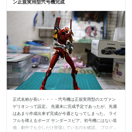
…
ン正規実用型弐号機完成
正式名称が長い・・・・弐号機は正規実用型のエヴァン
ゲリオンって設定。 先週末に完成予定であったが、先週
はあまり作成出来ず完成が今週となってしまった。 ライ
フルを構えるポーズ サンダースピア。初号機にはない装
備。劇中でも少しだけ登場しているのを確認。 プログレ