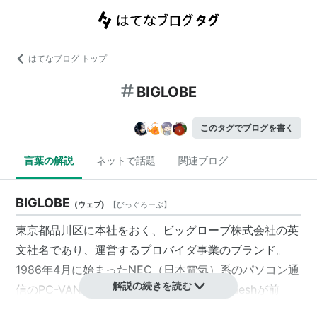
はてなブログ トップ
BIGLOBE
このタグでブログを書く
言葉の解説
ネットで話題
関連ブログ
BIGLOBE
(
ウェブ
)
【
びっぐろーぶ
】
東京都
品川区
に本社をおく、
ビッグローブ
株式会社の英
文社名であり、運営する
プロバイダ
事業のブランド。
1986年4月に始まった
NEC
（
日本電気
）系の
パソコン通
解説の続きを読む
信
の
PC-VAN
とインターネットプロバイダmeshが前
身。