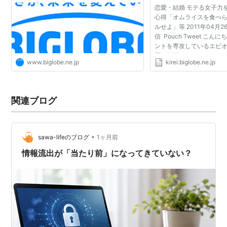
恋愛・結婚 モテる女子力
心得「オムライスを食べ
ルせよ」等 2011年04月2
信 Pouch Tweet こ
ントを専攻しているエビ
歴も知識もありませんし
www.biglobe.ne.jp
kirei.biglobe.ne.jp
関してはプロフェッショ
る女子力を磨くための4...
関連ブログ
•
sawa-lifeのブログ
1ヶ月前
情報流出が「当たり前」になってきていない？