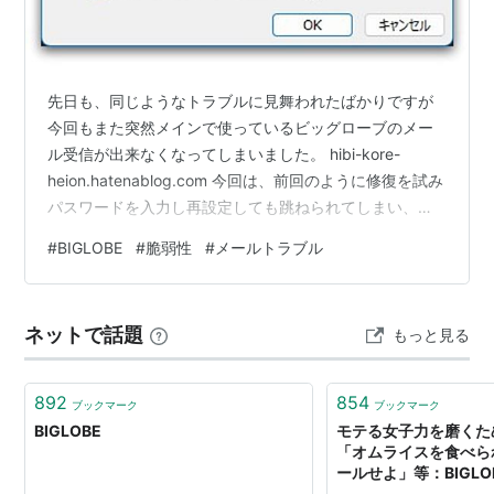
先日も、同じようなトラブルに見舞われたばかりですが
今回もまた突然メインで使っているビッグローブのメー
ル受信が出来なくなってしまいました。 hibi-kore-
heion.hatenablog.com 今回は、前回のように修復を試み
パスワードを入力し再設定しても跳ねられてしまい、一
旦アカウントを削除し再設定するも全く同じ。 正しいパ
#
BIGLOBE
#
脆弱性
#
メールトラブル
スワードのはずが何度入力しても跳ねられてしまう。 修
復を試みるも同じくパスワード入力ではねられてしま
う。一旦アカウント削除して再登録しなおすもやはりパ
ネットで話題
もっと見る
スワードが異なると言われお手上げ状態はてさて、どう
したもんか。ただ、何かがおかしい？と、思いながらウ
ェブで情報を検索し…
892
854
ブックマーク
ブックマーク
BIGLOBE
モテる女子力を磨くた
「オムライスを食べら
ールせよ」等：BIGLOBE K
ニュース