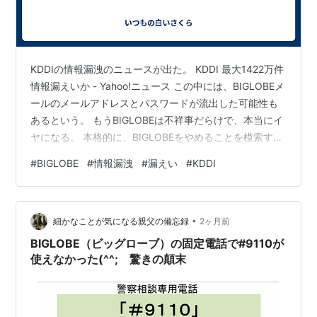
KDDIの情報漏洩のニュースが出た。 KDDI 最大1422万件
情報漏えいか - Yahoo!ニュース この中には、BIGLOBEメ
ールのメールアドレスとパスワードが流出した可能性も
あるという。 もうBIGLOBEは不祥事だらけで、本当にイ
ヤになる。 本格的に、BIGLOBEをやめることを模索す
る。 光回線は移すの楽なんだけど、BIGLOBEモバイルが
#
BIGLOBE
#
情報漏洩
#
漏えい
#
KDDI
面倒。 本回線＋シェアSIM2回線と家族回線1回線の4回線
契約しており、これを別の通信会社に移すには、まず家
族回線とシェアSIMの2回線を移動してからじゃないと本
•
回線が移せない。 しかもBIGLOBEはPC-VANから長年使
細かなことが気になる親父の備忘録
2ヶ月前
ってきたプロバイダで、…
BIGLOBE（ビッグローブ）の固定電話で#9110が
使えなかった(^^; 驚きの顛末