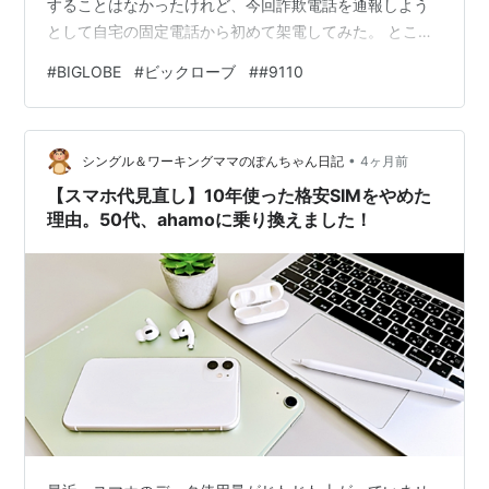
することはなかったけれど、今回詐欺電話を通報しよう
として自宅の固定電話から初めて架電してみた。 ところ
が結果は「現在使われておりません」もしくは「市外局
#
BIGLOBE
#
ビックローブ
#
#9110
番からかけて」と案内されてしまった。意を決して電話
したのにと思いながらググッてみたらダイヤル回線及び
一部のIP電話では利用できないことが分かった。 携帯電
•
話からは繋がったものの途中の番号案内で面倒になり通
シングル＆ワーキングママのぽんちゃん日記
4ヶ月前
報はやめたが、何故だめだったのだろうと気になる。思
【スマホ代見直し】10年使った格安SIMをやめた
い当たったのは何年か前に家の固定電…
理由。50代、ahamoに乗り換えました！