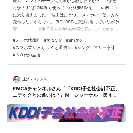
最近、スマホのデータ使用量がじわじわ上がっていませ
んか？ 私は10年近く使っていた格安SIMを、この春つい
に乗り換えました！ 理由はひとつ。 スマホの『使い方が
変わった』からです。 BIGLOBEに忠誠を誓っていたが 異
変・・・データ通信量が急増 AI生活で変わったスマホの
使い方 6GBでは足りない現実 選んだのはahamo 節約の
#
スマホ代節約
#
格安SIM
#
ahamo
正解は「安さ」だけじゃない おわりに BIGLOBEに忠誠を
#
スマホ乗り換え
#
AIと通信量
#
シングルマザー家計
誓っていたが これまで使っていたのは、BIGLOBEの格安
#
５０代の生活
SIM。 もともとパソコンのプロバイダーとして使ってい
たこともあり、『もう一生ここでいい』と思っていたく
らい信頼していました。 実際、トラブル時のサ…
•
迷夢
4ヶ月前
RMCAチャンネルさん「『KDDI子会社会計不正、
ニデックとの違いは？』M・ジャーナル 第４６
１回」