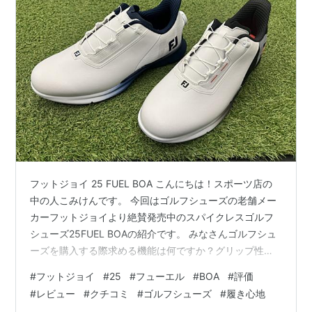
フットジョイ 25 FUEL BOA こんにちは！スポーツ店の
中の人こみけんです。 今回はゴルフシューズの老舗メー
カーフットジョイより絶賛発売中のスパイクレスゴルフ
シューズ25FUEL BOAの紹介です。 みなさんゴルフシュ
ーズを購入する際求める機能は何ですか？グリップ性？
剛性？耐久性？快適性？軽量性？ ある調査によるとゴル
#
フットジョイ
#
25
#
フューエル
#
BOA
#
評価
ファーの約半数はゴルフシューズに求める機能は軽量性
#
レビュー
#
クチコミ
#
ゴルフシューズ
#
履き心地
との結果が出ているそうです。筆者の勤めるショップで