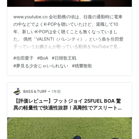
www.youtube.co 会社勤務の頃は、往復の通勤時に電車
の中などでよくK-POPを聴いていたけど、退職して10
年、新しいK-POPは全く聴くことも無くなっていまし
た。 偶然「VALENTI（バレンティ）」という曲を住田愛
子っていうお嬢さんが歌っている動画をYouTubeで見た
んです。もともとこれはBoAの曲なんですね。 ところ
#
住田愛子
#
BoA
#
日韓歌王戦
が、この住田愛子っていう娘（こ）、素晴らしく上手い
#
夢見る少女じゃいられない
#
残響散歌
んです！！ www.youtube.com ぜひオリジナルと聴き比
べてみてください。勝るとも劣らない歌のうまさ！ わた
しは、BoAも好きでよく聴きましたが、ことこの曲に関
してはこの娘の方に軍配を上げたいくらいです。…
•
BASS＆TURF
1年前
【評価レビュー】フットジョイ 25FUEL BOA 驚
異の軽量性で快適性抜群！高剛性でアスリート志
向にもおすすめ！