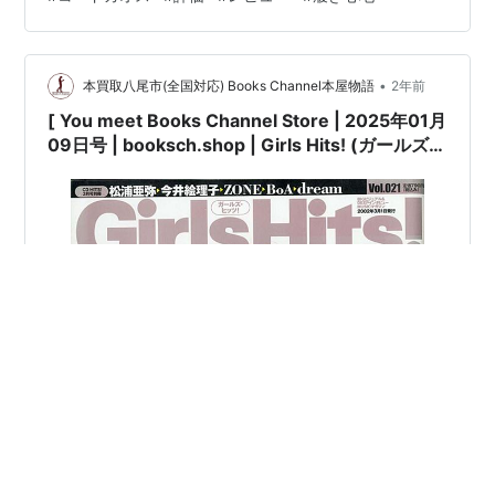
したシューズに対してこちらZGシリーズは安定性、フィ
ット感、軽量性を重視したシューズになります。アスリ
ート志向の方、またこれから更にスコアアップを目指す
方におすすめです。 履き心地や振り心地など使用感をレ
•
本買取八尾市(全国対応) Books Channel本屋物語
2年前
ビューしていま…
[ You meet Books Channel Store | 2025年01月
09日号 | booksch.shop | Girls Hits! (ガールズ・
ヒッツ!) 2002年3月号Vol.21 [表紙:#松浦亜弥]
学習研究社 | 2002年3月1日発行 | #今井絵理子 #
鬼束ちひろ 他 |