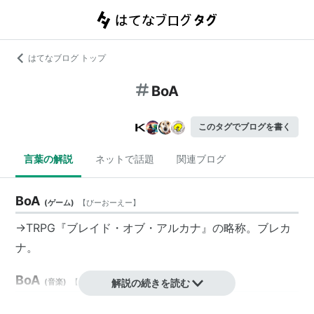
はてなブログ トップ
BoA
このタグでブログを書く
言葉の解説
ネットで話題
関連ブログ
BoA
(
ゲーム
)
【
びーおーえー
】
→TRPG『ブレイド・オブ・アルカナ』の略称。ブレカ
ナ。
BoA
(
音楽
)
【
ぼあ
】
解説の続きを読む
本名：Kwon Boa(クォン・ボア：권보아：權寶雅)。