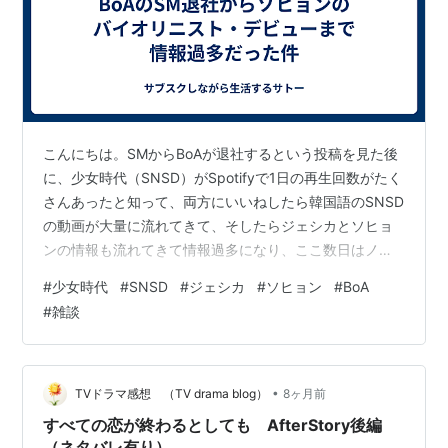
芸能人
K-POP
こんにちは。SMからBoAが退社するという投稿を見た後
に、少女時代（SNSD）がSpotifyで1日の再生回数がたく
さんあったと知って、両方にいいねしたら韓国語のSNSD
の動画が大量に流れてきて、そしたらジェシカとソヒョ
ンの情報も流れてきて情報過多になり、ここ数日はノス
タルジーに浸っているサトーです。 BoA、25年間在籍し
#
少女時代
#
SNSD
#
ジェシカ
#
ソヒョン
#
BoA
たSMを退社 少女時代、再び ジェシカ、どうしたの⁈⁈
#
雑談
ソヒョン、バイオリニスト・デビュー BoA、25年間在籍
したSMを退社 안녕하세요, SM엔터테인먼트입니다.
pic.twitter.com/5G4ZLUka1u — BoA Official
(@BoA_Offic…
•
TVドラマ感想 （TV drama blog）
8ヶ月前
すべての恋が終わるとしても AfterStory後編
（ネタバレ有り）