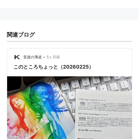
1986年11月5日生まれの韓国出身。韓国語の他に日本語
と英語も操る
トリリンガル
。AB型。
2000年8月にアルバム『ID;Peace B』で韓国デビュー、
のち、2001年5月にシングル『ID;Peace B』で日本デビ
関連ブログ
ュー。日韓をまたにかけて活躍する「アジアの歌姫」で
ある。2003年1月にアルバム『VALENTI』をリリース
•
し、オリコンアルバムチャート２週連続１位、１１０万
音波の薄皮
5ヶ月前
枚を突破した。
このところちょっと（20260225）
2002年3月13日にリリースされたシングル「Every
Heart-ミンナノキモチ-」は日本初のCCCD。
2008年11月にシングル「Eat You Up」で全米デビュ
ー。
アルバム
2002/03/13
LISTEN TO MY HEART
2002/08/07
PeaceB.REMIXS (CCCD)