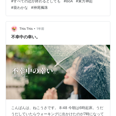
#
すべての恋が終わるとしても
#
BoA
#
東方神起
だってあるかもしれないし、会えない人もいるし。だけ
#
葵わかな
#
神尾楓珠
ど、自分で選んだ道なら、きっと無駄なことなんてない
んじゃないかな。やってみないと分からないよ。……質問
の答えになってないね。」 確かに、ズバリとした答えで
はないですね。だからこそ、この言葉が何を…
•
This This
1年前
不幸中の幸い。
こんばんは、ねこうさです。 8:48 今朝は6時起床。うだ
うだしていたらウォーキングに出かけたのが7時になって