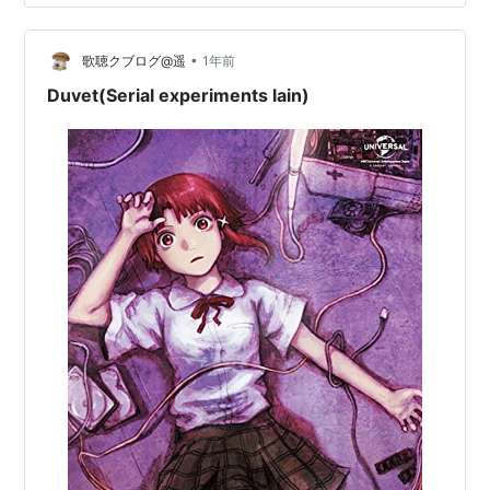
も『軽いスパイクはどれですか？』と聞かれる事は非常
に多いです。 そんな多くのゴルファーの要望を満たして
くれるシューズがこちら25FUEL BOA。こちらのモデル
•
歌聴クブログ@遥
1年前
は先代より約1…
Duvet(Serial experiments lain)