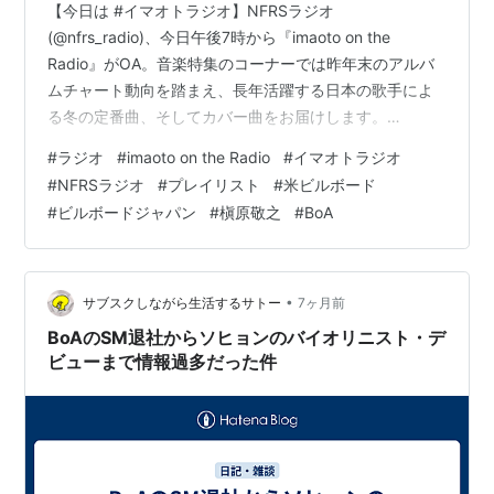
2003/10/22 Double
【今日は #イマオトラジオ】NFRSラジオ
2003/12/30
Rock With You (韓国盤)
(@nfrs_radio)、今日午後7時から『imaoto on the
Radio』がOA。音楽特集のコーナーでは昨年末のアルバ
DVD（韓国）
ムチャート動向を踏まえ、長年活躍する日本の歌手によ
る冬の定番曲、そしてカバー曲をお届けします。
2003/08/18 HISTORY OF BoA 2000-2002
https://t.co/ay3TnvVc0Y — Kei (ブログ【イマオト】/ポ
#
ラジオ
#
imaoto on the Radio
#
イマオトラジオ
ッドキャスト/ラジオ『imaoto on the Radio』)
書籍
#
NFRSラジオ
#
プレイリスト
#
米ビルボード
(@Kei_radio) 2026年1月16日 ラジオ番組『imaoto on
#
ビルボードジャパン
#
槇原敬之
#
BoA
the Radio』、昨夜は16回目の放送でした。お聴きくださ
2002/04/**
アーティストボディ・デザイン・ブック
った皆さんに感謝申し上げます。番組の概要に…
―BoA 着かざるだけでは輝けない。
2003/12/17
BoAフォトブック『Naturelle』
•
サブスクしながら生活するサトー
7ヶ月前
2004/03/**
BoA 幸せになろうよ
BoAのSM退社からソヒョンのバイオリニスト・デ
ビューまで情報過多だった件
関連キーワード
歌手
アーティスト
ミュージシャン