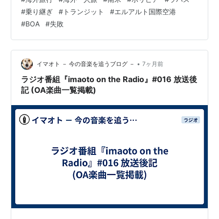
📱 オンラインチェックインや乗り継ぎ時の搭乗券の扱い
HONESTY- [DVD]
#
乗り継ぎ
#
トランジット
#
エルアルト国際空港
を事前に把握しておきたい人 💡 ラパス空港でスムーズに
2005/07/06
BoA ARENA TOUR 2005-BEST OF
#
BOA
#
失敗
乗り継ぐための流れや注意点を確認しておきたい人 →こ
SOUL- [DVD]
のページで紹介する内容は、、 【ボリビア・ラパス国際
空港で、2時間の乗り継ぎに挑戦した実体験】 南米各国
アルバム（韓国）
や北米…
•
イマオト － 今の音楽を追うブログ －
7ヶ月前
2000/08/25
アイディ・ピース・ビー(CCCD)
ラジオ番組『imaoto on the Radio』#016 放送後
記 (OA楽曲一覧掲載)
2001/03/05
Jumping Into The World
2002/04/12
No.1 (CCCD)
2002/09/25 Miracle
2003/06/06
ATLANTIS PRINCESS
2003/12/14
New Album - Shine We Are
2004/06/11
My Name (韓国盤)(CCCD)
2005/06/20
Girls On Top (韓国盤)
シングル（韓国）