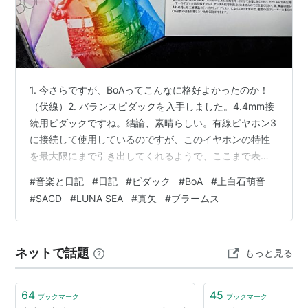
2003/01/29
VALENTI (CCCD)
2003/08/27
Next World (CCCD)
2004/01/15
LOVE & HONESTY (初回限定生産)
(CCCD)
/
LOVE & HONESTY (CCCD)
1. 今さらですが、BoAってこんなに格好よかったのか！
2004/03/03
K-POP SELECTION (CCCD)(DVD付)
/
（伏線）2. バランスピダックを入手しました。4.4mm接
K-POP SELECTION (通常盤)
続用ピダックですね。結論、素晴らしい。有線ピヤホン3
2005/02/02
BEST OF SOUL -PERFECT EDITION-
/
に接続して使用しているのですが、このイヤホンの特性
BEST OF SOUL
を最大限にまで引き出してくれるようで、ここまで表情
2006/02/15
OUTGROW (DVD付)
/
OUTGROW
豊かな出音のイヤホンだったのかと今頃になって気がつ
#
音楽と日記
#
日記
#
ピダック
#
BoA
#
上白石萌音
いたのであります。ノーマルなピダックと有線ピヤホン5
#
SACD
#
LUNA SEA
#
真矢
#
ブラームス
シングル
とのコンビネーションが解像度とパワーに重きを置いて
いるのならば、バランスピダックと有線ピヤホン3との組
2001/05/30
ID;Peace B
み合わせは音場と表情を引き出すことを目指しているの
2001/07/25
Amazing Kiss
ネットで話題
もっと見る
ではないかと。二者で方向性が異なることは諸手を挙げ
2001/12/05
気持ちはつたわる
て賛成であります。同じ傾向の音…
2001/12/19
the meaning of peace
64
45
ブックマーク
ブックマーク