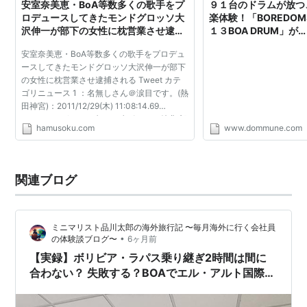
2002/01/17
LISTEN TO MY HEART
安室奈美恵・BoA等数多くの歌手をプ
９１台のドラムが放つ
ロデュースしてきたモンドグロッソ大
楽体験！「BOREDOMS 
2002/03/13
Every Heart-ミンナノキモチ-(CCCD)
沢伸一が部下の女性に枕営業させ逮捕
１３BOA DRUM」が
2002/05/29
Don’t start now(CCCD)
される:ハムスター速報
「FREEDOMMUNE 0
安室奈美恵・BoA等数多くの歌手をプロデュ
THOUSAND 2013」に上
2002/08/28
VALENTI (CCCD)
ースしてきたモンドグロッソ大沢伸一が部下
!!!!!!!!!!!!! | FRE
2002/09/19
奇蹟 / NO.1 (CCCD)
の女性に枕営業させ逮捕される Tweet カテ
ZERO＞ONE THOUSA
ゴリニュース 1 ：名無しさん＠涙目です。(熱
2002/10/30
Everything needs love featuring BoA
田神宮)：2011/12/29(木) 11:08:14.69
ID:PkwrT4z/P ?PLT(12373) ポイント特典 部
2002/12/11
JEWEL SONG/BESIDE YOU-僕を呼ぶ
hamusoku.com
www.dommune.com
下の女性に取引先とわいせつな行為をさせた
声- (CCCD)
として、警視庁が音楽...
2003/02/26
HOLIDAY
2003/05/14
Shine We Are!/Earthsong(CCCD)
関連ブログ
2003/08/27
Show me what you got(CCCD)
2003/10/22
DOUBLE(DOUBLE/Midnight
ミニマリスト品川太郎の海外旅行記 〜毎月海外に行く会社員
Parado/Milky way~君の歌~)(CCCD)
•
の体験談ブログ〜
6ヶ月前
2003/12/03
Rock With You (CCCD)
【実録】ボリビア・ラパス乗り継ぎ2時間は間に
合わない？ 失敗する？BOAでエル・アルト国際空
2004/02/11
Be the one
港トランジット体験談紹介
2004/03/17
the Love Bug