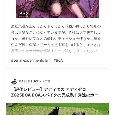
最近気温が上がったり下がったり花粉が舞ったりで私の
鼻は大変なことになっていますが、皆様は大丈夫でしょ
うか。鼻セレブなどの優しいティッシュを使うか、鼻を
かんだ後に保湿クリームを塗る癖をつけるとちょっとは
鼻周りのガサガサが軽減するので試してみてください
ね。さて、今回はアニメserial experiments lainのDuvet
#
serial experiments lain
#
BoA
という歌を載せてみます。 www.youtube.com しっとり
系の歌でちょっと哲学的なアニメのオープニングなので
すが、是非聴いてみてください。(そうね、あなたは何も
•
理解していない)And you don't seem to understand(誠
BASS＆TURF
2年前
実そうな人だったのに…
【評価レビュー】アディダス アディゼロ
ZG25BOA BOAスパイクの完成系！秀逸のホール
ド性とグリップ力