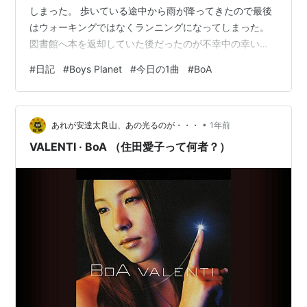
しまった。 歩いている途中から雨が降ってきたので最後
はウォーキングではなくランニングになってしまった。
図書館へ本を返却していた後だったのが不幸中の幸い。
明日は有休で休みにしているので3連休と合わせて4連
#
日記
#
Boys Planet
#
今日の1曲
#
BoA
休！あと1日がんばるぞー！ 22:13 明日の準備をしながら
Abemaでボイプラ2を見ている。 mnetjp.com 参加者の
中に2010年生まれがいて、私の子どもでもおかしくない
•
ような年齢の子達が練習生として頑張っているのを見る
あれが安達太良山、あの光るのが・・・
1年前
と、その子が生まれてからの15年と私の15年の濃度の差
VALENTI · BoA （住田愛子って何者？）
に…