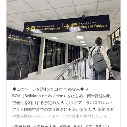
2004/09/01
QUINCY
2004/12/01
メリクリ
/
メリクリ(SACD)
/
メリクリ
2005/03/30
DO THE MOTION
2005/08/31
make a secret
2005/11/23
抱きしめる
2006/01/18
Everlasting
2006/04/05
七色の明日~brand new beat~/Your
Color(DVD付)
2006/08/09
KEY OF HEART/DOTCH(DVD付)
2006/11/01
Winter Love(DVD付)
DVD
◆このページを読むのにおすすめな人◆ ✈️
BOA（Boliviana de Aviación）をはじめ、南米路線の航
2003/03/19
8 films & more [DVD]
空会社を利用する予定の人 🛬 ボリビア・ラパスのエル・
2003/07/02
BoA 1st LIVE TOUR 2003?VALENTI?
アルト国際空港での乗り継ぎに不安がある人 🌎 南米各国
や北米路線へのフライトでラパス経由を検討している人
[DVD]
🕐 ラパス乗り継ぎは何時間あれば安心なのか知りたい人
2004/07/07
BoA LIVE TOUR 2004-LOVE &
#
海外旅行
#
海外一人旅
#
南米
#
ボリビア
#
ラパス