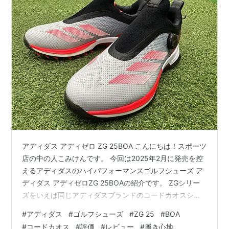
アディダス アディゼロ ZG 25BOA こんにちは！スポーツ
店の中の人こみけんです。 今回は2025年2月に発売を控
えるアディダスのハイパフォーマンスゴルフシューズ ア
ディダス アディゼロZG 25BOAの紹介です。 ZGシリー
ズをいえば同じアディダスブランドのコードカオスシリ
ーズと双璧をなす人気モデルですが、今回ついにモデル
#
アディダス
#
ゴルフシューズ
#
ZG 25
#
BOA
チェンジを果たしました。 コードカオスが快適性を重視
#
コードカオス
#
評価
#
レビュー
#
履き心地