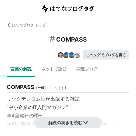
はてなブログ トップ
COMPASS
このタグでブログを書く
言葉の解説
ネットで話題
関連ブログ
COMPASS
(
一般
)
【
こんぱす
】
リックテレコム社が出版する雑誌。
”中小企業のIT入門マガジン”
年4回発行の季刊
解説の続きを読む
無料で購読が可能（ただし、1企業1冊までです。）
購読の申込みはCOMPASSのホームページで受け付け。