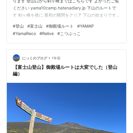
ります 登山口から剣ヶ峰まではこちらです よかったご覧
ください yama10camp.hatenadiary.jp 下山のルートで
す 剣ヶ峰を後に 最初の難関をクリア 下山の始まりです
ひたすら下ります 行動食は歯ごたえがあるのがいいです
#
登山
#
富士山
#
御殿場ルート
#
YAMAP
大砂走りへ 大砂走り キツイな。。。 大石茶屋で休憩 も
#
YamaReco
#
Relive
#
こつぶっこ
う少しで下山 山行データ ルート ルート（動画） 標高 時
間・距離・標高差 通過時間 通過時間を振り返って 下山
後は ４ルートを制覇したので 下山のルートです 帰るに
は駐車場に停めてある車に戻る必要があ…
•
にっくのブログ
1年前
【富士山登山】御殿場ルートは大変でした（登山
編）