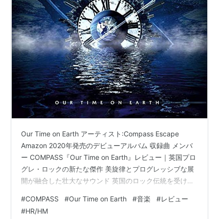
Our Time on Earth アーティスト:Compass Escape
Amazon 2020年発売のデビューアルバム 収録曲 メンバ
ー COMPASS『Our Time on Earth』レビュー｜英国プロ
グレ・ロックの新たな傑作 美旋律とプログレッシブな展
開が融合した壮大なサウンド 英国のロック伝統を受け継
ぐ洗練されたアレンジ メロディアス・ハードロック × プ
#
COMPASS
#
Our Time on Earth
#
音楽
#
レビュー
ログレ・メタルの融合 総評：新世代プログレ・ロックの
#
HR/HM
重要作 参考音源 通販 収録曲 1. Skies Of Fire2. Our Time