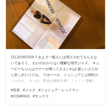
CD_20260329-1 およそ一般人には受け入れてもらえな
いであろう、 わけのわからない難解な現代ジャズ。 キュ
ーピーちゃんはテナーが鳴ってさえいれば 嬉しい人だか
ら楽しめたけどね。 てゆーーか、ジョシュアとは相性が
いいのよ。 やっぱ、音楽は相性大事！！！！！ 理解して
るって言うつもりはないけど、 受け入れられるのよ。
#
音楽
#
ジャズ
#
ジョシュア・レッドマン
CD_20260329-2 （これがジョシュアでしゅ。） ジョシ
#
COMPASS
#
サックス
ュアが 「僕はこんな音を追求したいんだ！！！！！」 っ
てゆーーなら どこまでもついていくわ。 CD_20260329-
3 芸術はビョーーーキだwwwwwww