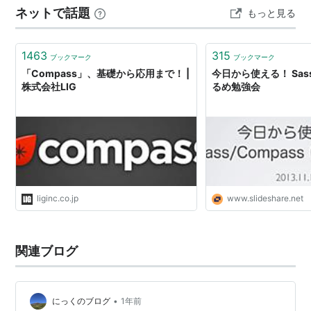
ネットで話題
もっと見る
1463
315
ブックマーク
ブックマーク
「Compass」、基礎から応用まで！ |
今日から使える！ Sass/
株式会社LIG
るめ勉強会
liginc.co.jp
www.slideshare.net
関連ブログ
•
にっくのブログ
1年前