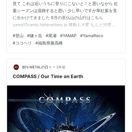
見て これは近いうちに登りにこないと！と思いながら 紅
葉シーズンは混雑すると思い 少し早いですが草紅葉を見
に出かけてきました 8月の至仏山の山行はこちら
yama10camp.hatenadiary.jp 移動も大変 なんと渋滞 御
池駐車場に到着 朝は晴天！ 出発しましょう！ 広沢田代
#
登山
#
燧ヶ岳
#
尾瀬
#
YAMAP
#
YamaReco
湿原 やっと5合目 熊沢田代湿原 7合目です もう少しです
#
ココヘリ
#
福島県最高峰
1つ目のピーク 最高峰に向かいましょう 燧ヶ岳山頂 怪し
い雲行き 尾瀬沼に向かいます 移動も大変 今回、燧ヶ岳
に登るルートは 御池から山頂を目指すのルートです 登山
口の御池の駐車場までは 西那須塩原イン…
•
80’s METALの日々
2年前
COMPASS / Our Time on Earth