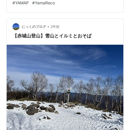
#
YAMAP
#
YamaReco
た。。。 坪庭 戻ってきました 下りましょう 無事に下山
出発前に 汗に流して 山行データ ルート 標高 時間・距
離・標高差 暖かいご飯が食べたくなったので 寒いです
時刻は6時過ぎ 車内は氷点下11度 こんな気温の中で…
•
にっくのブログ
2年前
【赤城山登山】雪山とイルミとおそば