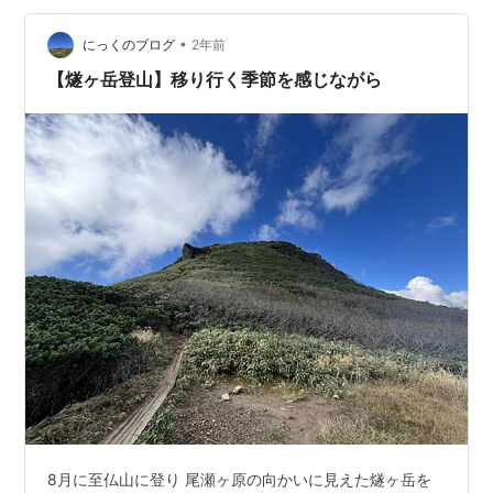
ます 方角によっては青空が見えます 最後のピーク ミノ
ブチ岳に着きました 標識は見当たらず 標…
•
にっくのブログ
2年前
【燧ヶ岳登山】移り行く季節を感じながら
8月に至仏山に登り 尾瀬ヶ原の向かいに見えた燧ヶ岳を