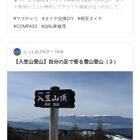
ヤ裏側のゴムが摩耗してアラミド繊維がほつれ出してい
たのでもはや時間の問題かと。 購入して十年以上も経つ
#
ママチャリ
#
タイヤ交換DIY
#
格安タイヤ
自転車になるので仕方がない。 でっ、この際なので前後
#
COMPASS
#
自転車修理
タイヤ＆チューブとリムバンドまで全て交換してしまお
うと。 とは言え、ママチャリのタイヤ交換はロードバイ
クと違いかなり面倒なので自転車屋さんに丸投げしてし
まおうかなんて考えが浮かんできた。 早速、問い合わせ
•
にっくのブログ
1年前
をしてみたところタイヤ代に工賃を含める…
【入笠山登山】自分の足で登る雪山登山（２）