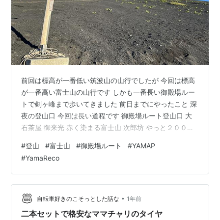
前回は標高が一番低い筑波山の山行でしたが 今回は標高
が一番高い富士山の山行です しかも一番長い御殿場ルー
トで剣ヶ峰まで歩いてきました 前日までにやったこと 深
夜の登山口 今回は長い道程です 御殿場ルート登山口 大
石茶屋 御来光 赤く染まる富士山 次郎坊 やっと２０００
メートル 乗ってみたいですが 新六合目 トイレ休憩はタ
#
登山
#
富士山
#
御殿場ルート
#
YAMAP
イミング良く 六合目 ３０００メートルを越えました 七
#
YamaReco
合目 七合四勺 七合五勺 七合九勺 八合目 見えた 着きまし
た！ 浅間大社 山頂を目指す前に 剣ヶ峰へ 馬の背はキツ
イ 並んでますね。。。 日本最高峰「剣ヶ峰」 日本で一
番高い所で撮影 下りましょうか 前日までにやったこと …
•
自転車好きのこそっとした話な
1年前
二本セットで格安なママチャリのタイヤ