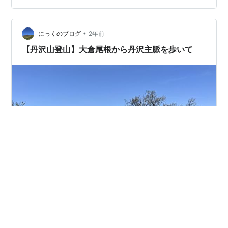
On Earth Pt I3. Caught In A Frame4. Neon5.…
•
にっくのブログ
2年前
【丹沢山登山】大倉尾根から丹沢主脈を歩いて