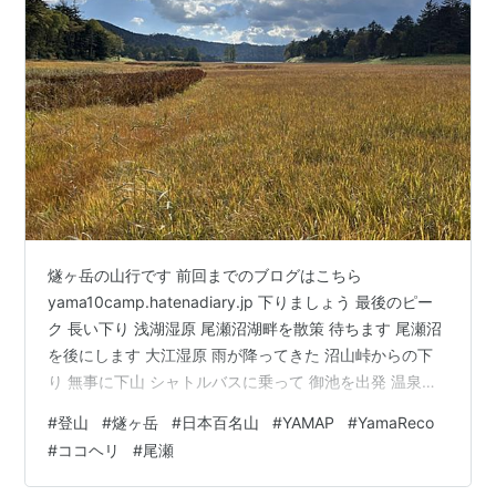
燧ヶ岳の山行です 前回までのブログはこちら
yama10camp.hatenadiary.jp 下りましょう 最後のピー
ク 長い下り 浅湖湿原 尾瀬沼湖畔を散策 待ちます 尾瀬沼
を後にします 大江湿原 雨が降ってきた 沼山峠からの下
り 無事に下山 シャトルバスに乗って 御池を出発 温泉で
疲れを癒やします またきられ 山行データ ルート 標高 時
#
登山
#
燧ヶ岳
#
日本百名山
#
YAMAP
#
YamaReco
間・距離・標高差 長い道のりです 下りましょう 柴安嵓
#
ココヘリ
#
尾瀬
から俎嵓に戻ってきました 曇ってますね。。。 ミノブチ
岳から長英新道で尾瀬沼まで下ります 柴安嵓を振り返り