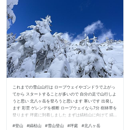
これまでの雪山山行は ロープウェイやゴンドラで上がっ
てから スタートすることが多いので 自分の足で山行しよ
うと思い 北八ヶ岳を登ろうと思います 寒いです 出発し
ます 彩雲 ゲレンデを横断 ロープウェイなら7分 樹林帯を
登ります 坪庭に到着しました まずは縞枯山に向けて 縞
枯山荘 雨池峠 縞枯山頂 縞枯山展望台 鞍部 今回は。。。
#
登山
#
縞枯山
#
雪山登山
#
坪庭
#
北八ヶ岳
再び縞枯山に向けて 急登です 消費期限は前日でし