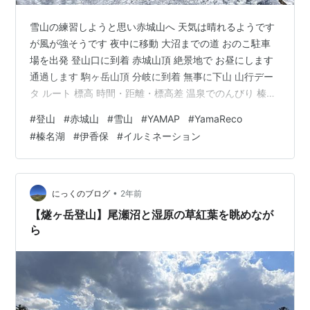
雪山の練習しようと思い赤城山へ 天気は晴れるようです
が風が強そうです 夜中に移動 大沼までの道 おのこ駐車
場を出発 登山口に到着 赤城山頂 絶景地で お昼にします
通過します 駒ヶ岳山頂 分岐に到着 無事に下山 山行デー
タ ルート 標高 時間・距離・標高差 温泉でのんびり 榛名
湖へ 伊香保温泉のライトアップ お腹が空いたので 少し
#
登山
#
赤城山
#
雪山
#
YAMAP
#
YamaReco
冷えました。。。 夜中に移動 朝の移動を楽にするために
#
榛名湖
#
伊香保
#
イルミネーション
前日に移動して仮眠します 大沼までの道 朝ごはんを食べ
てから赤城山に移動します カルデラ内の大沼に下る道は
少し積雪がありましたが スタッドレスタイヤであれば問
題なく走れる状況でした おのこ駐車場を出発 少し到着
•
にっくのブログ
2年前
が…
【燧ヶ岳登山】尾瀬沼と湿原の草紅葉を眺めなが
ら